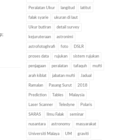
Peralatan Ukur
langitud
latitut
falak syarie
ukuran di laut
Ukur butiran
detail survey
p;
kejuruteraan
astronimi
astrofotoghrafi
foto
DSLR
proses data
rujukan
sistem rujukan
penjagaan
peralatan
tafaquh
mufti
arah kiblat
jabatan mufti
Jadual
Ramalan
Pasang Surut
2018
Prediction
Tables
Malaysia
Laser Scanner
Teledyne
Polaris
SARAS
Ilmu Falak
seminar
nusantara
astronomy
masyarakat
Universiti Malaya
UM
graviti