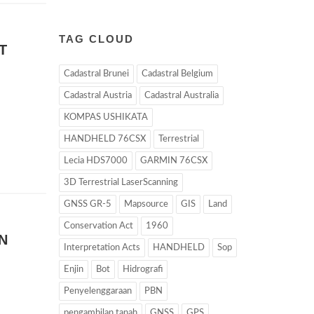
TAG CLOUD
T
Cadastral Brunei
Cadastral Belgium
Cadastral Austria
Cadastral Australia
KOMPAS USHIKATA
HANDHELD 76CSX
Terrestrial
Lecia HDS7000
GARMIN 76CSX
3D Terrestrial LaserScanning
GNSS GR-5
Mapsource
GIS
Land
Conservation Act
1960
N
Interpretation Acts
HANDHELD
Sop
Enjin
Bot
Hidrografi
Penyelenggaraan
PBN
pengambilan tanah
GNSS
GPS