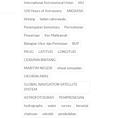
International Astronomical Union
IAU
100 Hours of Astronomy
ANGKASA
bintang
badan cakerawala
Penempatan Sementara
Permohonan
Pewartaan
Kes Mahkamah
Bahagian Ukur dan Pemetaan
BUP
PKUG
LATITUD
LONGITUD
CERAPAN BINTANG
MARITIM NEGERI
ehwal sempadan
UKURAN ARAS
GLOBAL NAVIGATION SATELLITE
SYSTEM
ASTROFOTOGRAFI
PEMPROSESAN
hydrography
water
survey
berantai
chainsaw
sekolah
pendedahan