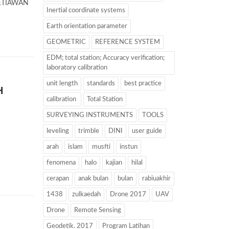
ETIAWAN
Inertial coordinate systems
Earth orientation parameter
GEOMETRIC
REFERENCE SYSTEM
EDM; total station; Accuracy verification;
laboratory calibration
unit length
standards
best practice
H
calibration
Total Station
SURVEYING INSTRUMENTS
TOOLS
leveling
trimble
DINI
user guide
arah
islam
musfti
instun
fenomena
halo
kajian
hilal
cerapan
anak bulan
bulan
rabiuakhir
1438
zulkaedah
Drone 2017
UAV
Drone
Remote Sensing
Geodetik. 2017
Program Latihan