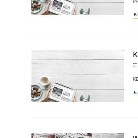
P
Ba
K
K
Ba
W