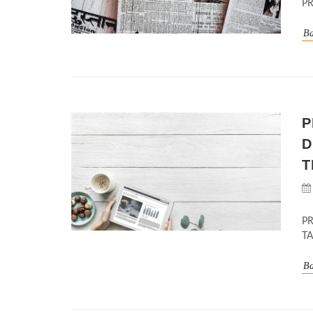
P
Ba
P
D
T
P
T
Ba