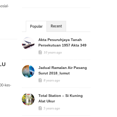
sial-
Recent
Popular
Akta Pesuruhjaya Tanah
Persekutuan 1957 Akta 349
10 years ago
LU
Jadual Ramalan Air Pasang
Surut 2018_lumut
8 years ago
00-kes-
Total Station – Si Kuning
Alat Ukur
5 years ago