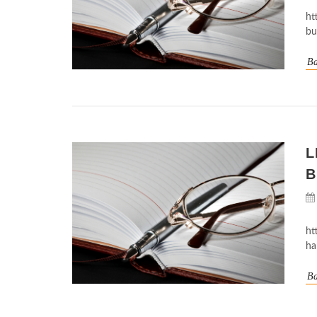
ht
bu
Ba
L
B
ht
ha
Ba