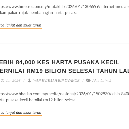
tps://www.hmetro.com.my/mutakhir/2026/01/1306599/internet-media-so
kan-pakar-rujuk-pembahagian-harta-pusaka
ca lanjut dan muat turun
EBIH 84,000 KES HARTA PUSAKA KECIL
ERNILAI RM19 BILION SELESAI TAHUN LA
21 Jan 2026
WAN FATIMAH BIN YA'AKOB
Akta Lain
,
2
tps://www.bharian.com.my/berita/nasional/2026/01/1502930/lebih-840
rta-pusaka-kecil-bernilai-rm19-bilion-selesai
ca lanjut dan muat turun