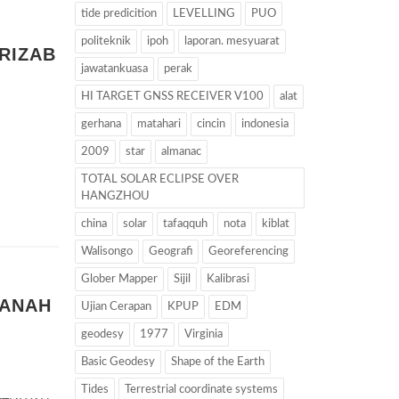
tide predicition
LEVELLING
PUO
politeknik
ipoh
laporan. mesyuarat
RIZAB
jawatankuasa
perak
HI TARGET GNSS RECEIVER V100
alat
gerhana
matahari
cincin
indonesia
2009
star
almanac
TOTAL SOLAR ECLIPSE OVER
HANGZHOU
china
solar
tafaqquh
nota
kiblat
Walisongo
Geografi
Georeferencing
Glober Mapper
Sijil
Kalibrasi
TANAH
Ujian Cerapan
KPUP
EDM
geodesy
1977
Virginia
Basic Geodesy
Shape of the Earth
Tides
Terrestrial coordinate systems