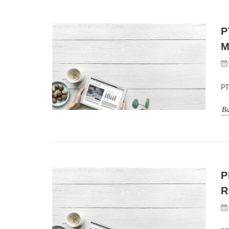
P
M
PT
Ba
P
R