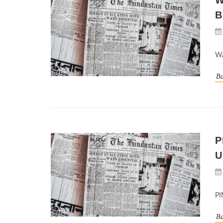
B
W
Ba
P
U
P
Ba