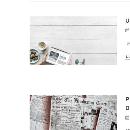
U
U
Ba
P
D