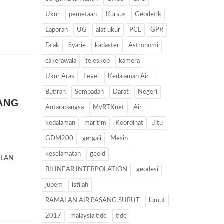
Ukur
pemetaan
Kursus
Geodetik
Laporan
UG
alat ukur
PCL
GPR
Falak
Syarie
kadaster
Astronomi
cakerawala
teleskop
kamera
Ukur Aras
Level
Kedalaman Air
Butiran
Sempadan
Darat
Negeri
ANG
Antarabangsa
MyRTKnet
Air
kedalaman
maritim
Koordinat
Jitu
GDM200
gergaji
Mesin
keselamatan
geoid
ILAN
BILINEAR INTERPOLATION
geodesi
jupem
istilah
RAMALAN AIR PASANG SURUT
lumut
2017
malaysia tide
tide