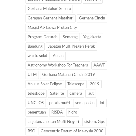
Gerhana Matahari Separa
Cerapan Gerhana Matahari
Gerhana Cincin
Masjid At-Taqwa Proton City
Program Darurah
Semarag
Yogjakarta
Bandung
Jabatan Mufti Negeri Perak
waktu solat
Asean
Astronomy Workshop For Teachers
AAWT
UTM
Gerhana Matahari Cincin 2019
Anulus Solar Eclipse
Telescope
2019
teleskope
Satellite
camera
laut
UNCLOS
perak. mufti
semapadan
lot
penentuan
RISDA
hidro
lanjutan. Jabatan Mufti Negeri
sistem. Gps
RSO
Geocentric Datum of Malaysia 2000