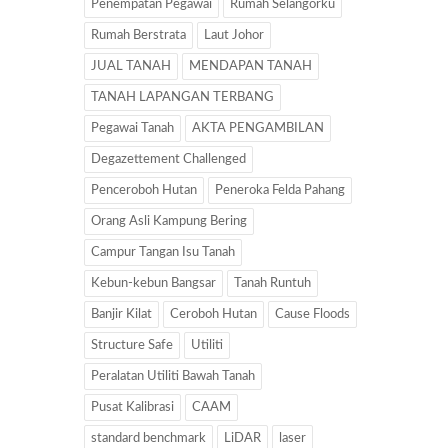
Penempatan Pegawai
Rumah Selangorku
Rumah Berstrata
Laut Johor
JUAL TANAH
MENDAPAN TANAH
TANAH LAPANGAN TERBANG
Pegawai Tanah
AKTA PENGAMBILAN
Degazettement Challenged
Penceroboh Hutan
Peneroka Felda Pahang
Orang Asli Kampung Bering
Campur Tangan Isu Tanah
Kebun-kebun Bangsar
Tanah Runtuh
Banjir Kilat
Ceroboh Hutan
Cause Floods
Structure Safe
Utiliti
Peralatan Utiliti Bawah Tanah
Pusat Kalibrasi
CAAM
standard benchmark
LiDAR
laser