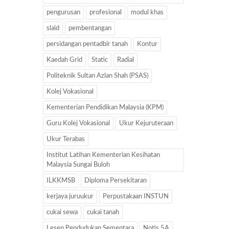
pengurusan
profesional
modul khas
slaid
pembentangan
persidangan pentadbir tanah
Kontur
Kaedah Grid
Static
Radial
Politeknik Sultan Azlan Shah (PSAS)
Kolej Vokasional
Kementerian Pendidikan Malaysia (KPM)
Guru Kolej Vokasional
Ukur Kejuruteraan
Ukur Terabas
Institut Latihan Kementerian Kesihatan
Malaysia Sungai Buloh
ILKKMSB
Diploma Persekitaran
kerjaya juruukur
Perpustakaan INSTUN
cukai sewa
cukai tanah
Lesen Pendudukan Sementara
Notis 5A