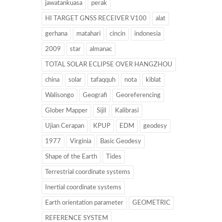
jawatankuasa
perak
HI TARGET GNSS RECEIVER V100
alat
gerhana
matahari
cincin
indonesia
2009
star
almanac
TOTAL SOLAR ECLIPSE OVER HANGZHOU
china
solar
tafaqquh
nota
kiblat
Walisongo
Geografi
Georeferencing
Glober Mapper
Sijil
Kalibrasi
Ujian Cerapan
KPUP
EDM
geodesy
1977
Virginia
Basic Geodesy
Shape of the Earth
Tides
Terrestrial coordinate systems
Inertial coordinate systems
Earth orientation parameter
GEOMETRIC
REFERENCE SYSTEM