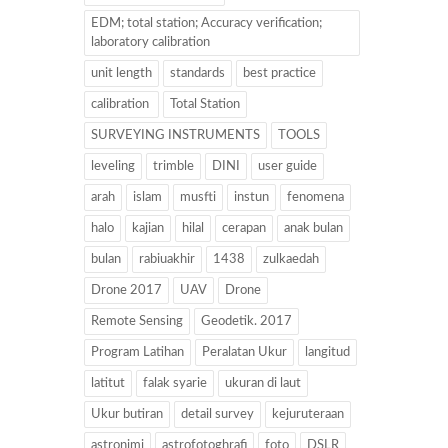
EDM; total station; Accuracy verification;
laboratory calibration
unit length
standards
best practice
calibration
Total Station
SURVEYING INSTRUMENTS
TOOLS
leveling
trimble
DINI
user guide
arah
islam
musfti
instun
fenomena
halo
kajian
hilal
cerapan
anak bulan
bulan
rabiuakhir
1438
zulkaedah
Drone 2017
UAV
Drone
Remote Sensing
Geodetik. 2017
Program Latihan
Peralatan Ukur
langitud
latitut
falak syarie
ukuran di laut
Ukur butiran
detail survey
kejuruteraan
astronimi
astrofotoghrafi
foto
DSLR