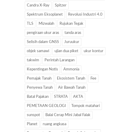
Candra X-Ray
Spitzer
Spektrum Eksoplanet
Revolusi Industri 4.0
TLS
Mizwalah
Rujukan Tegak
pengiraan ukur aras
tanda aras
Selisih dalam GNSS
Juruukur
objek samawi
ujian dua piket
ukur kontur
takwim
Perintah Larangan
Kepentingan Notis
Ammonia
Pemajak Tanah
Ekosistem Tanah
Fee
Penyewa Tanah
Air Bawah Tanah
Batal Pajakan
STRATA
AKTA
PEMETAAN GEOLOGI
Tompok matahari
sunspot
Balai Cerap Mini Jabal Falak
Planet
ruang angkasa