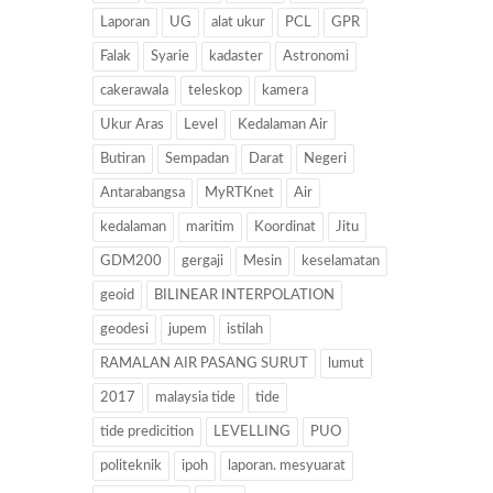
Laporan
UG
alat ukur
PCL
GPR
Falak
Syarie
kadaster
Astronomi
cakerawala
teleskop
kamera
Ukur Aras
Level
Kedalaman Air
Butiran
Sempadan
Darat
Negeri
Antarabangsa
MyRTKnet
Air
kedalaman
maritim
Koordinat
Jitu
GDM200
gergaji
Mesin
keselamatan
geoid
BILINEAR INTERPOLATION
geodesi
jupem
istilah
RAMALAN AIR PASANG SURUT
lumut
2017
malaysia tide
tide
tide predicition
LEVELLING
PUO
politeknik
ipoh
laporan. mesyuarat