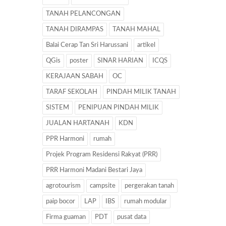
TANAH PELANCONGAN
TANAH DIRAMPAS
TANAH MAHAL
Balai Cerap Tan Sri Harussani
artikel
QGis
poster
SINAR HARIAN
ICQS
KERAJAAN SABAH
OC
TARAF SEKOLAH
PINDAH MILIK TANAH
SISTEM
PENIPUAN PINDAH MILIK
JUALAN HARTANAH
KDN
PPR Harmoni
rumah
Projek Program Residensi Rakyat (PRR)
PRR Harmoni Madani Bestari Jaya
agrotourism
campsite
pergerakan tanah
paip bocor
LAP
IBS
rumah modular
Firma guaman
PDT
pusat data