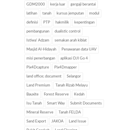
GDM2000
kerja luar
gergaji berantai
latihan
tanah
kursus jemputan
modul
definisi
PTP
hakmilik
kepentingan
pembangunan
dualistic control
Istiwa' Adzam
semakan arah kiblat
Masjid Al-Hidayah
Penawanan data UAV
misi penerbangan
aplikasi DJI Go 4
Pix4Dcapture
Pix4Dmapper
land office; document
Selangor
Land Premium
Tanah Rizab Melayu
Bauxite
Forest Reserve
Kedah
Isu Tanah
Smart Way
Submit Documents
Mineral Reserve
Tanah FELDA
Sand Export
JAKOA
Land Issue