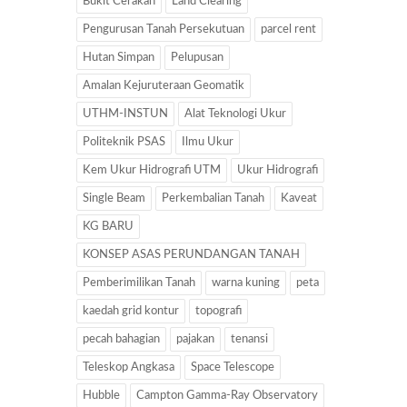
Bukit Cerakah
Land Clearing
Pengurusan Tanah Persekutuan
parcel rent
Hutan Simpan
Pelupusan
Amalan Kejuruteraan Geomatik
UTHM-INSTUN
Alat Teknologi Ukur
Politeknik PSAS
Ilmu Ukur
Kem Ukur Hidrografi UTM
Ukur Hidrografi
Single Beam
Perkembalian Tanah
Kaveat
KG BARU
KONSEP ASAS PERUNDANGAN TANAH
Pemberimilikan Tanah
warna kuning
peta
kaedah grid kontur
topografi
pecah bahagian
pajakan
tenansi
Teleskop Angkasa
Space Telescope
Hubble
Campton Gamma-Ray Observatory