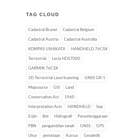
TAG CLOUD
Cadastral Brunei
Cadastral Belgium
Cadastral Austria
Cadastral Australia
KOMPAS USHIKATA
HANDHELD 76CSX
Terrestrial
Lecia HDS7000
GARMIN 76CSX
3D Terrestrial LaserScanning
GNSS GR-5
Mapsource
GIS
Land
Conservation Act
1960
Interpretation Acts
HANDHELD
Sop
Enjin
Bot
Hidrografi
Penyelenggaraan
PBN
pengambilan tanah
GNSS
GPS
Ukur
pemetaan
Kursus
Geodetik