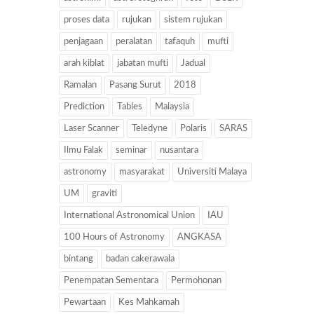
proses data
rujukan
sistem rujukan
penjagaan
peralatan
tafaquh
mufti
arah kiblat
jabatan mufti
Jadual
Ramalan
Pasang Surut
2018
Prediction
Tables
Malaysia
Laser Scanner
Teledyne
Polaris
SARAS
Ilmu Falak
seminar
nusantara
astronomy
masyarakat
Universiti Malaya
UM
graviti
International Astronomical Union
IAU
100 Hours of Astronomy
ANGKASA
bintang
badan cakerawala
Penempatan Sementara
Permohonan
Pewartaan
Kes Mahkamah