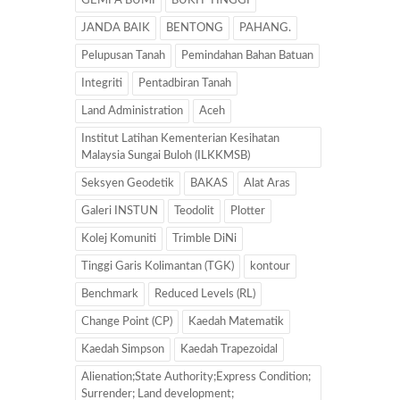
GEMPA BUMI
BUKIT TINGGI
JANDA BAIK
BENTONG
PAHANG.
Pelupusan Tanah
Pemindahan Bahan Batuan
Integriti
Pentadbiran Tanah
Land Administration
Aceh
Institut Latihan Kementerian Kesihatan
Malaysia Sungai Buloh (ILKKMSB)
Seksyen Geodetik
BAKAS
Alat Aras
Galeri INSTUN
Teodolit
Plotter
Kolej Komuniti
Trimble DiNi
Tinggi Garis Kolimantan (TGK)
kontour
Benchmark
Reduced Levels (RL)
Change Point (CP)
Kaedah Matematik
Kaedah Simpson
Kaedah Trapezoidal
Alienation;State Authority;Express Condition;
Surrender; Land development;