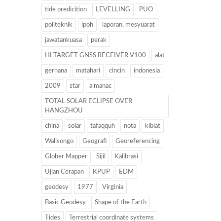
tide predicition
LEVELLING
PUO
politeknik
ipoh
laporan. mesyuarat
jawatankuasa
perak
HI TARGET GNSS RECEIVER V100
alat
gerhana
matahari
cincin
indonesia
2009
star
almanac
TOTAL SOLAR ECLIPSE OVER
HANGZHOU
china
solar
tafaqquh
nota
kiblat
Walisongo
Geografi
Georeferencing
Glober Mapper
Sijil
Kalibrasi
Ujian Cerapan
KPUP
EDM
geodesy
1977
Virginia
Basic Geodesy
Shape of the Earth
Tides
Terrestrial coordinate systems