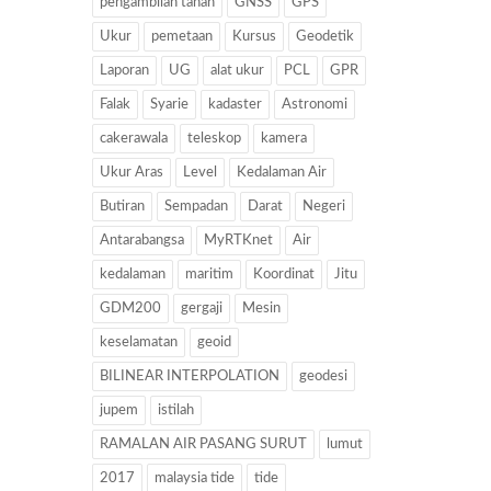
pengambilan tanah
GNSS
GPS
Ukur
pemetaan
Kursus
Geodetik
Laporan
UG
alat ukur
PCL
GPR
Falak
Syarie
kadaster
Astronomi
cakerawala
teleskop
kamera
Ukur Aras
Level
Kedalaman Air
Butiran
Sempadan
Darat
Negeri
Antarabangsa
MyRTKnet
Air
kedalaman
maritim
Koordinat
Jitu
GDM200
gergaji
Mesin
keselamatan
geoid
BILINEAR INTERPOLATION
geodesi
jupem
istilah
RAMALAN AIR PASANG SURUT
lumut
2017
malaysia tide
tide