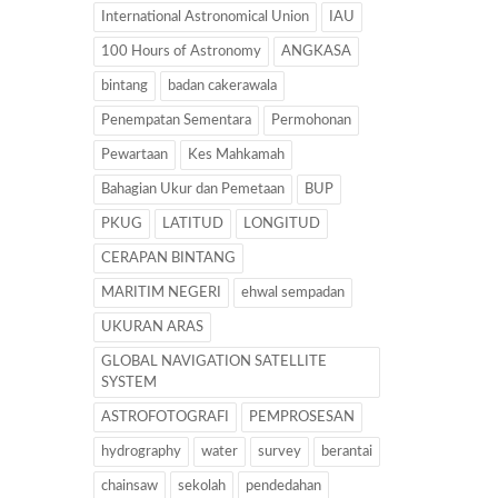
International Astronomical Union
IAU
100 Hours of Astronomy
ANGKASA
bintang
badan cakerawala
Penempatan Sementara
Permohonan
Pewartaan
Kes Mahkamah
Bahagian Ukur dan Pemetaan
BUP
PKUG
LATITUD
LONGITUD
CERAPAN BINTANG
MARITIM NEGERI
ehwal sempadan
UKURAN ARAS
GLOBAL NAVIGATION SATELLITE
SYSTEM
ASTROFOTOGRAFI
PEMPROSESAN
hydrography
water
survey
berantai
chainsaw
sekolah
pendedahan