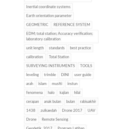
Inertial coordinate systems
Earth orientation parameter
GEOMETRIC
REFERENCE SYSTEM
EDM; total station; Accuracy verification;
laboratory calibration
unit length
standards
best practice
calibration
Total Station
SURVEYING INSTRUMENTS
TOOLS
leveling
trimble
DINI
user guide
arah
islam
musfti
instun
fenomena
halo
kajian
hilal
cerapan
anak bulan
bulan
rabiuakhir
1438
zulkaedah
Drone 2017
UAV
Drone
Remote Sensing
Geodetik. 2017
Program Latihan