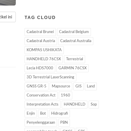
TAG CLOUD
kel ini
Cadastral Brunei
Cadastral Belgium
Cadastral Austria
Cadastral Australia
KOMPAS USHIKATA
HANDHELD 76CSX
Terrestrial
Lecia HDS7000
GARMIN 76CSX
3D Terrestrial LaserScanning
GNSS GR-5
Mapsource
GIS
Land
Conservation Act
1960
Interpretation Acts
HANDHELD
Sop
Enjin
Bot
Hidrografi
Penyelenggaraan
PBN