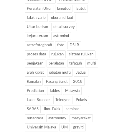
Peralatan Ukur
langitud
latitut
falak syarie
ukuran di laut
Ukur butiran
detail survey
kejuruteraan
astronimi
astrofotoghrafi
foto
DSLR
proses data
rujukan
sistem rujukan
penjagaan
peralatan
tafaquh
mufti
arah kiblat
jabatan mufti
Jadual
Ramalan
Pasang Surut
2018
Prediction
Tables
Malaysia
Laser Scanner
Teledyne
Polaris
SARAS
Ilmu Falak
seminar
nusantara
astronomy
masyarakat
Universiti Malaya
UM
graviti