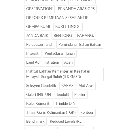
PEROLEHAN BACAAN
FIRST ORDER
OBSERVATION’
PENANDA ARAS GPS
DPROJEK PEMETAAN SESAR AKTIF
GEMPA BUMI
BUKIT TINGGI
JANDA BAIK
BENTONG
PAHANG.
Pelupusan Tanah
Pemindahan Bahan Batuan
Integriti
Pentadbiran Tanah
Land Administration
Aceh
Institut Latihan Kementerian Kesihatan
Malaysia Sungai Buloh (ILKKMSB)
Seksyen Geodetik
BAKAS
Alat Aras
Galeri INSTUN
Teodolit
Plotter
Kolej Komuniti
Trimble DiNi
Tinggi Garis Kolimantan (TGK)
kontour
Benchmark
Reduced Levels (RL)