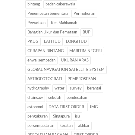
bintang
badan cakerawala
Penempatan Sementara
Permohonan
Pewartaan
Kes Mahkamah
Bahagian Ukur dan Pemetaan
BUP
PKUG
LATITUD
LONGITUD
CERAPAN BINTANG
MARITIM NEGERI
ehwal sempadan
UKURAN ARAS
GLOBAL NAVIGATION SATELLITE SYSTEM
ASTROFOTOGRAFI
PEMPROSESAN
hydrography
water
survey
berantai
chainsaw
sekolah
pendedahan
astonomi
DATA FIRST ORDER
JMG
pengukuran
Singapura
isu
persempadanan
keratan
akhbar