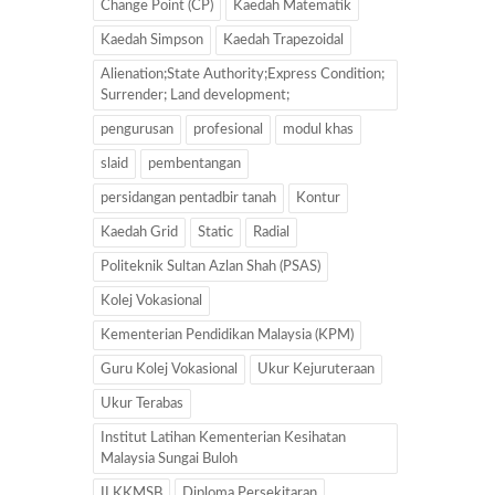
Change Point (CP)
Kaedah Matematik
Kaedah Simpson
Kaedah Trapezoidal
Alienation;State Authority;Express Condition;
Surrender; Land development;
pengurusan
profesional
modul khas
slaid
pembentangan
persidangan pentadbir tanah
Kontur
Kaedah Grid
Static
Radial
Politeknik Sultan Azlan Shah (PSAS)
Kolej Vokasional
Kementerian Pendidikan Malaysia (KPM)
Guru Kolej Vokasional
Ukur Kejuruteraan
Ukur Terabas
Institut Latihan Kementerian Kesihatan
Malaysia Sungai Buloh
ILKKMSB
Diploma Persekitaran