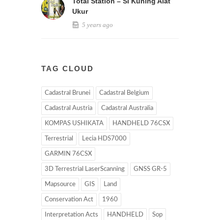
Total Station – Si Kuning Alat
Ukur
5 years ago
TAG CLOUD
Cadastral Brunei
Cadastral Belgium
Cadastral Austria
Cadastral Australia
KOMPAS USHIKATA
HANDHELD 76CSX
Terrestrial
Lecia HDS7000
GARMIN 76CSX
3D Terrestrial LaserScanning
GNSS GR-5
Mapsource
GIS
Land
Conservation Act
1960
Interpretation Acts
HANDHELD
Sop