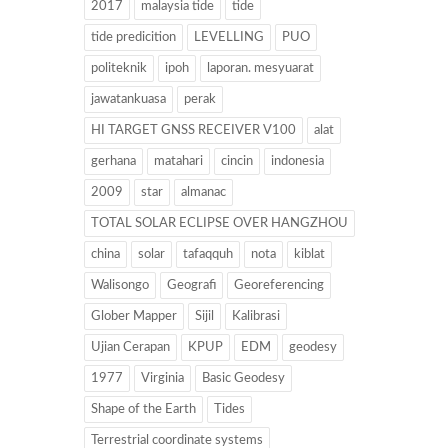
2017
malaysia tide
tide
tide predicition
LEVELLING
PUO
politeknik
ipoh
laporan. mesyuarat
jawatankuasa
perak
HI TARGET GNSS RECEIVER V100
alat
gerhana
matahari
cincin
indonesia
2009
star
almanac
TOTAL SOLAR ECLIPSE OVER HANGZHOU
china
solar
tafaqquh
nota
kiblat
Walisongo
Geografi
Georeferencing
Glober Mapper
Sijil
Kalibrasi
Ujian Cerapan
KPUP
EDM
geodesy
1977
Virginia
Basic Geodesy
Shape of the Earth
Tides
Terrestrial coordinate systems