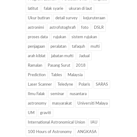
latitut
falak syarie
ukuran di laut
Ukur butiran
detail survey
kejuruteraan
astronimi
astrofotoghrafi
foto
DSLR
proses data
rujukan
sistem rujukan
penjagaan
peralatan
tafaquh
mufti
arah kiblat
jabatan mufti
Jadual
Ramalan
Pasang Surut
2018
Prediction
Tables
Malaysia
Laser Scanner
Teledyne
Polaris
SARAS
Ilmu Falak
seminar
nusantara
astronomy
masyarakat
Universiti Malaya
UM
graviti
International Astronomical Union
IAU
100 Hours of Astronomy
ANGKASA