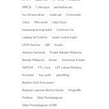
MRCB
Cyberjaya
pembaharuan
Isu infrastruktur
redah api
Crescendo
Johor
Microsoft
Jalan Duta
kampung lereng bukit
Centrum Iris
Ladang Sd Guthrie
tanah runtuh kapit
UEM Sunrise
LBS
Kuota
diskaun hartanah
Projek Bandar Malaysia
Bandar Malaysia
lestari
Semantan Estate
YaPEIM
YTL Corp
LRT Laluan Mutiara
Komplot
‘kes polis’
pekeliling
Buletin Unit Astronomi
Rujukan Laporan Berita Harian
infografik
Petikan
Slide Pembelajaran
Slide Pembelajaran UOW