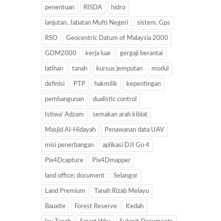
penentuan
RISDA
hidro
lanjutan. Jabatan Mufti Negeri
sistem. Gps
RSO
Geocentric Datum of Malaysia 2000
GDM2000
kerja luar
gergaji berantai
latihan
tanah
kursus jemputan
modul
definisi
PTP
hakmilik
kepentingan
pembangunan
dualistic control
Istiwa' Adzam
semakan arah kiblat
Masjid Al-Hidayah
Penawanan data UAV
misi penerbangan
aplikasi DJI Go 4
Pix4Dcapture
Pix4Dmapper
land office; document
Selangor
Land Premium
Tanah Rizab Melayu
Bauxite
Forest Reserve
Kedah