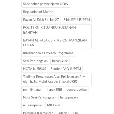
Slide bahan pembelajaran UOW
Regulation of Marine
Bayan Al-Falak Siri ke-27
Slide BPU JUPEM
POLITEKNIK TUANKU SULTANAH
BAHIYAH
BAYAN AL-FALAK SIRI KE-25 : MANZILAH
BULAN
International Outreach Programme
Sesi Perkongsian
bahan slide
NOTA KURSUS
Sumber FAQ JUPEM
Taklimat Pengenalan Asas Pelaksanaan BIM
oleh Ir. Ts. Mohd Faiz bin Shapiai (JKR)
pemilik tanah
Tapak RIBI
pencerobohan
Nota Sesi Perkongsian
harta pusaka
isu sempadan
MK Land
kampung Kalimantan
ladang FELDA