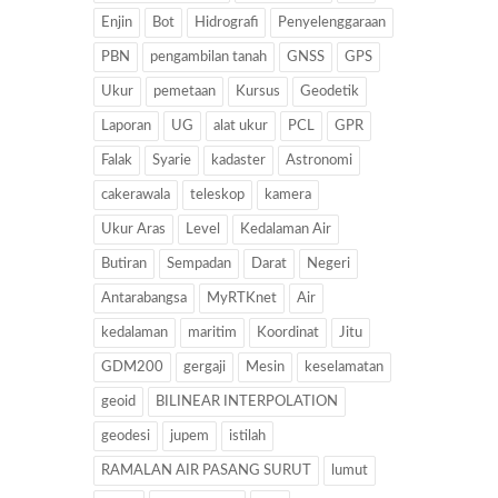
Enjin
Bot
Hidrografi
Penyelenggaraan
PBN
pengambilan tanah
GNSS
GPS
Ukur
pemetaan
Kursus
Geodetik
Laporan
UG
alat ukur
PCL
GPR
Falak
Syarie
kadaster
Astronomi
cakerawala
teleskop
kamera
Ukur Aras
Level
Kedalaman Air
Butiran
Sempadan
Darat
Negeri
Antarabangsa
MyRTKnet
Air
kedalaman
maritim
Koordinat
Jitu
GDM200
gergaji
Mesin
keselamatan
geoid
BILINEAR INTERPOLATION
geodesi
jupem
istilah
RAMALAN AIR PASANG SURUT
lumut