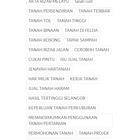
AKTA RIZAB MELAYU
tanah runt
TANAH PERSENDIRIAN
TANAH TERBIAR
TANAH TOL
TANAH TINGGI
TANAH BINAAN
TANAH DI FELDA
TANAH KOSONG
TAPAK SAMPAH
TANAH RIZAB JALAN
CEROBOH TANAH
CUKAI PINTU
ISU JUAL TANAH
JENAYAH HARTANAH
HAK MILIK TANAH
KERJA TANAH
JUAL TANAH HARAM
HASIL TERTINGGI SELANGOR
KEPERLUAN TANAH PERKUBURAN
MEMAKSIMUMKAN PENGGUNAAN
TANAH PERTANIAN
PERMOHONAN TANAH
TANAH PROJEK