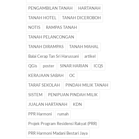
PENGAMBILAN TANAH
HARTANAH
TANAH HOTEL
TANAH DICEROBOH
NOTIS
RAMPAS TANAH
TANAH PELANCONGAN
TANAH DIRAMPAS
TANAH MAHAL
Balai Cerap Tan Sri Harussani
artikel
QGis
poster
SINAR HARIAN
ICQS
KERAJAAN SABAH
OC
TARAF SEKOLAH
PINDAH MILIK TANAH
SISTEM
PENIPUAN PINDAH MILIK
JUALAN HARTANAH
KDN
PPR Harmoni
rumah
Projek Program Residensi Rakyat (PRR)
PRR Harmoni Madani Bestari Jaya