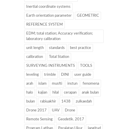
Inertial coordinate systems
Earth orientation parameter
GEOMETRIC
REFERENCE SYSTEM
EDM; total station; Accuracy verification;
laboratory calibration
unit length
standards
best practice
calibration
Total Station
SURVEYING INSTRUMENTS
TOOLS
leveling
trimble
DINI
user guide
arah
islam
musfti
instun
fenomena
halo
kajian
hilal
cerapan
anak bulan
bulan
rabiuakhir
1438
zulkaedah
Drone 2017
UAV
Drone
Remote Sensing
Geodetik. 2017
Program Latihan
Peralatan Ukur
langitud