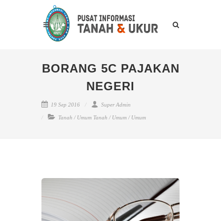
BORANG 5C PAJAKAN
NEGERI
19 Sep 2016
Super Admin
Tanah
/
Umum Tanah
/
Umum
/
Umum