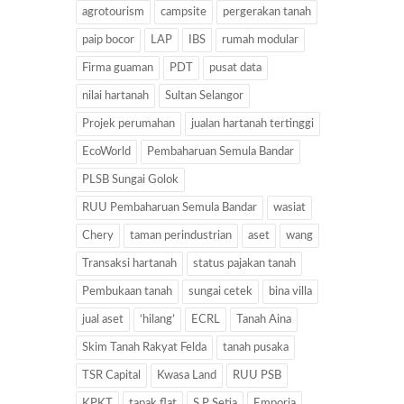
agrotourism
campsite
pergerakan tanah
paip bocor
LAP
IBS
rumah modular
Firma guaman
PDT
pusat data
nilai hartanah
Sultan Selangor
Projek perumahan
jualan hartanah tertinggi
EcoWorld
Pembaharuan Semula Bandar
PLSB Sungai Golok
RUU Pembaharuan Semula Bandar
wasiat
Chery
taman perindustrian
aset
wang
Transaksi hartanah
status pajakan tanah
Pembukaan tanah
sungai cetek
bina villa
jual aset
‘hilang’
ECRL
Tanah Aina
Skim Tanah Rakyat Felda
tanah pusaka
TSR Capital
Kwasa Land
RUU PSB
KPKT
tapak flat
S P Setia
Emporia