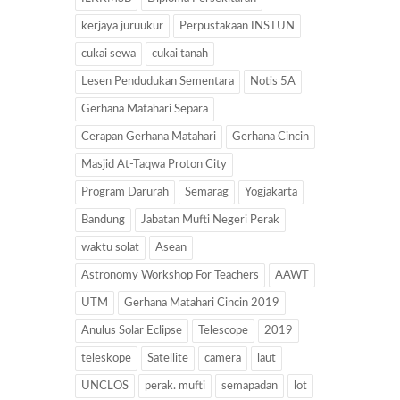
kerjaya juruukur
Perpustakaan INSTUN
cukai sewa
cukai tanah
Lesen Pendudukan Sementara
Notis 5A
Gerhana Matahari Separa
Cerapan Gerhana Matahari
Gerhana Cincin
Masjid At-Taqwa Proton City
Program Darurah
Semarag
Yogjakarta
Bandung
Jabatan Mufti Negeri Perak
waktu solat
Asean
Astronomy Workshop For Teachers
AAWT
UTM
Gerhana Matahari Cincin 2019
Anulus Solar Eclipse
Telescope
2019
teleskope
Satellite
camera
laut
UNCLOS
perak. mufti
semapadan
lot