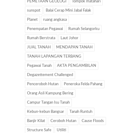
PEMETAAN GEOLOGI
Tompok matahari
sunspot
Balai Cerap Mini Jabal Falak
Planet
ruang angkasa
Penempatan Pegawai
Rumah Selangorku
Rumah Berstrata
Laut Johor
JUAL TANAH
MENDAPAN TANAH
TANAH LAPANGAN TERBANG
Pegawai Tanah
AKTA PENGAMBILAN
Degazettement Challenged
Penceroboh Hutan
Peneroka Felda Pahang
Orang Asli Kampung Bering
Campur Tangan Isu Tanah
Kebun-kebun Bangsar
Tanah Runtuh
Banjir Kilat
Ceroboh Hutan
Cause Floods
Structure Safe
Utiliti