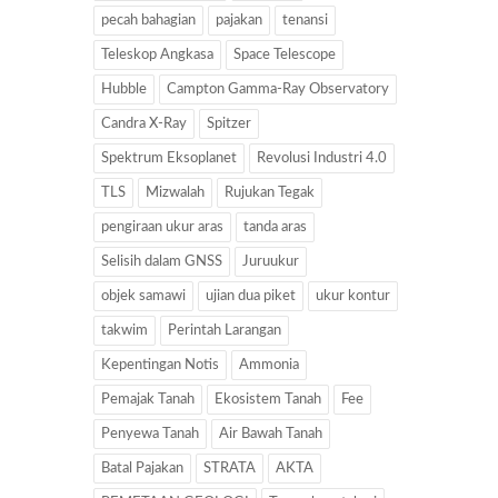
pecah bahagian
pajakan
tenansi
Teleskop Angkasa
Space Telescope
Hubble
Campton Gamma-Ray Observatory
Candra X-Ray
Spitzer
Spektrum Eksoplanet
Revolusi Industri 4.0
TLS
Mizwalah
Rujukan Tegak
pengiraan ukur aras
tanda aras
Selisih dalam GNSS
Juruukur
objek samawi
ujian dua piket
ukur kontur
takwim
Perintah Larangan
Kepentingan Notis
Ammonia
Pemajak Tanah
Ekosistem Tanah
Fee
Penyewa Tanah
Air Bawah Tanah
Batal Pajakan
STRATA
AKTA