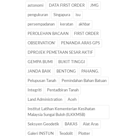
astonomi
DATA FIRST ORDER
JMG
pengukuran
Singapura
isu
persempadanan
keratan
akhbar
PEROLEHAN BACAAN
FIRST ORDER
OBSERVATION’
PENANDA ARAS GPS
DPROJEK PEMETAAN SESAR AKTIF
GEMPA BUMI
BUKIT TINGGI
JANDA BAIK
BENTONG
PAHANG.
Pelupusan Tanah
Pemindahan Bahan Batuan
Integriti
Pentadbiran Tanah
Land Administration
Aceh
Institut Latihan Kementerian Kesihatan
Malaysia Sungai Buloh (ILKKMSB)
Seksyen Geodetik
BAKAS
Alat Aras
Galeri INSTUN
Teodolit
Plotter