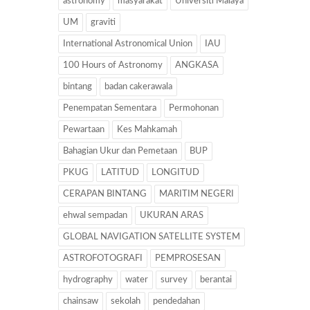
astronomy
masyarakat
Universiti Malaya
UM
graviti
International Astronomical Union
IAU
100 Hours of Astronomy
ANGKASA
bintang
badan cakerawala
Penempatan Sementara
Permohonan
Pewartaan
Kes Mahkamah
Bahagian Ukur dan Pemetaan
BUP
PKUG
LATITUD
LONGITUD
CERAPAN BINTANG
MARITIM NEGERI
ehwal sempadan
UKURAN ARAS
GLOBAL NAVIGATION SATELLITE SYSTEM
ASTROFOTOGRAFI
PEMPROSESAN
hydrography
water
survey
berantai
chainsaw
sekolah
pendedahan