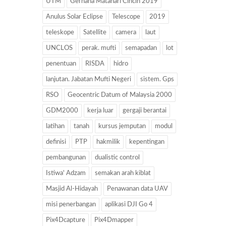
UTM
Gerhana Matahari Cincin 2019
Anulus Solar Eclipse
Telescope
2019
teleskope
Satellite
camera
laut
UNCLOS
perak. mufti
semapadan
lot
penentuan
RISDA
hidro
lanjutan. Jabatan Mufti Negeri
sistem. Gps
RSO
Geocentric Datum of Malaysia 2000
GDM2000
kerja luar
gergaji berantai
latihan
tanah
kursus jemputan
modul
definisi
PTP
hakmilik
kepentingan
pembangunan
dualistic control
Istiwa' Adzam
semakan arah kiblat
Masjid Al-Hidayah
Penawanan data UAV
misi penerbangan
aplikasi DJI Go 4
Pix4Dcapture
Pix4Dmapper