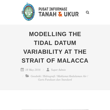
MODELLING THE
TIDAL DATUM
VARIABILITY AT THE
STRAIT OF MALACCA
18 May 2016
Super Admin
Geodetik
/
Hidrografi
/
Maklumat Kedalaman Air
/
Garis Panduan dan Standard