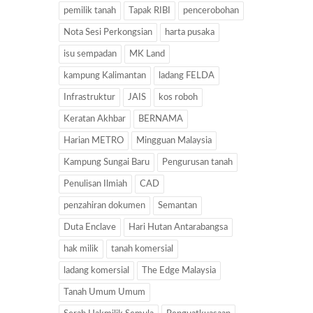
pemilik tanah
Tapak RIBI
pencerobohan
Nota Sesi Perkongsian
harta pusaka
isu sempadan
MK Land
kampung Kalimantan
ladang FELDA
Infrastruktur
JAIS
kos roboh
Keratan Akhbar
BERNAMA
Harian METRO
Mingguan Malaysia
Kampung Sungai Baru
Pengurusan tanah
Penulisan Ilmiah
CAD
penzahiran dokumen
Semantan
Duta Enclave
Hari Hutan Antarabangsa
hak milik
tanah komersial
ladang komersial
The Edge Malaysia
Tanah Umum Umum