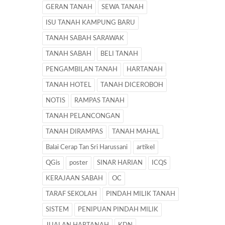
GERAN TANAH
SEWA TANAH
ISU TANAH KAMPUNG BARU
TANAH SABAH SARAWAK
TANAH SABAH
BELI TANAH
PENGAMBILAN TANAH
HARTANAH
TANAH HOTEL
TANAH DICEROBOH
NOTIS
RAMPAS TANAH
TANAH PELANCONGAN
TANAH DIRAMPAS
TANAH MAHAL
Balai Cerap Tan Sri Harussani
artikel
QGis
poster
SINAR HARIAN
ICQS
KERAJAAN SABAH
OC
TARAF SEKOLAH
PINDAH MILIK TANAH
SISTEM
PENIPUAN PINDAH MILIK