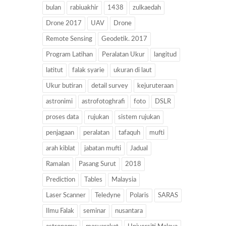
bulan
rabiuakhir
1438
zulkaedah
Drone 2017
UAV
Drone
Remote Sensing
Geodetik. 2017
Program Latihan
Peralatan Ukur
langitud
latitut
falak syarie
ukuran di laut
Ukur butiran
detail survey
kejuruteraan
astronimi
astrofotoghrafi
foto
DSLR
proses data
rujukan
sistem rujukan
penjagaan
peralatan
tafaquh
mufti
arah kiblat
jabatan mufti
Jadual
Ramalan
Pasang Surut
2018
Prediction
Tables
Malaysia
Laser Scanner
Teledyne
Polaris
SARAS
Ilmu Falak
seminar
nusantara