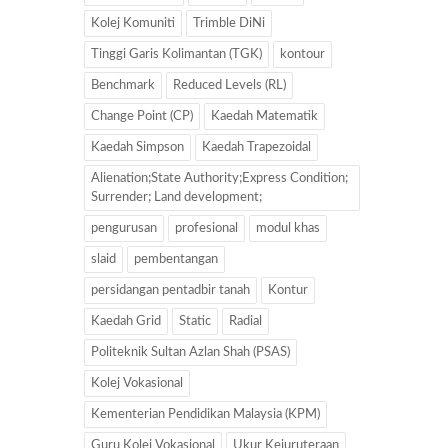
Kolej Komuniti
Trimble DiNi
Tinggi Garis Kolimantan (TGK)
kontour
Benchmark
Reduced Levels (RL)
Change Point (CP)
Kaedah Matematik
Kaedah Simpson
Kaedah Trapezoidal
Alienation;State Authority;Express Condition;
Surrender; Land development;
pengurusan
profesional
modul khas
slaid
pembentangan
persidangan pentadbir tanah
Kontur
Kaedah Grid
Static
Radial
Politeknik Sultan Azlan Shah (PSAS)
Kolej Vokasional
Kementerian Pendidikan Malaysia (KPM)
Guru Kolej Vokasional
Ukur Kejuruteraan