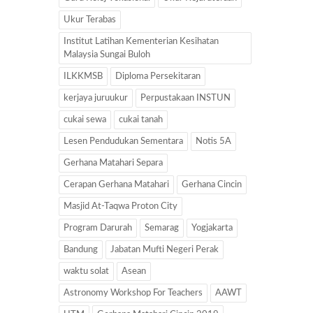
Ukur Terabas
Institut Latihan Kementerian Kesihatan
Malaysia Sungai Buloh
ILKKMSB
Diploma Persekitaran
kerjaya juruukur
Perpustakaan INSTUN
cukai sewa
cukai tanah
Lesen Pendudukan Sementara
Notis 5A
Gerhana Matahari Separa
Cerapan Gerhana Matahari
Gerhana Cincin
Masjid At-Taqwa Proton City
Program Darurah
Semarag
Yogjakarta
Bandung
Jabatan Mufti Negeri Perak
waktu solat
Asean
Astronomy Workshop For Teachers
AAWT