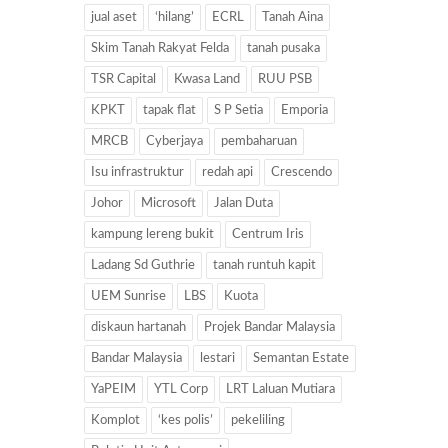
jual aset
‘hilang’
ECRL
Tanah Aina
Skim Tanah Rakyat Felda
tanah pusaka
TSR Capital
Kwasa Land
RUU PSB
KPKT
tapak flat
S P Setia
Emporia
MRCB
Cyberjaya
pembaharuan
Isu infrastruktur
redah api
Crescendo
Johor
Microsoft
Jalan Duta
kampung lereng bukit
Centrum Iris
Ladang Sd Guthrie
tanah runtuh kapit
UEM Sunrise
LBS
Kuota
diskaun hartanah
Projek Bandar Malaysia
Bandar Malaysia
lestari
Semantan Estate
YaPEIM
YTL Corp
LRT Laluan Mutiara
Komplot
‘kes polis’
pekeliling