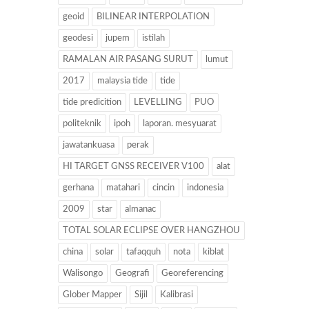
geoid
BILINEAR INTERPOLATION
geodesi
jupem
istilah
RAMALAN AIR PASANG SURUT
lumut
2017
malaysia tide
tide
tide predicition
LEVELLING
PUO
politeknik
ipoh
laporan. mesyuarat
jawatankuasa
perak
HI TARGET GNSS RECEIVER V100
alat
gerhana
matahari
cincin
indonesia
2009
star
almanac
TOTAL SOLAR ECLIPSE OVER HANGZHOU
china
solar
tafaqquh
nota
kiblat
Walisongo
Geografi
Georeferencing
Glober Mapper
Sijil
Kalibrasi