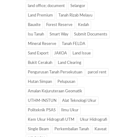
land office; document
Selangor
Land Premium
Tanah Rizab Melayu
Bauxite
Forest Reserve
Kedah
Isu Tanah
Smart Way
Submit Documents
Mineral Reserve
Tanah FELDA
Sand Export
JAKOA
Land Issue
Bukit Cerakah
Land Clearing
Pengurusan Tanah Persekutuan
parcel rent
Hutan Simpan
Pelupusan
Amalan Kejuruteraan Geomatik
UTHM-INSTUN
Alat Teknologi Ukur
Politeknik PSAS
Ilmu Ukur
Kem Ukur Hidrografi UTM
Ukur Hidrografi
Single Beam
Perkembalian Tanah
Kaveat