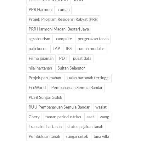
JUALAN HARTANAH
KDN
PPR Harmoni
rumah
Projek Program Residensi Rakyat (PRR)
PRR Harmoni Madani Bestari Jaya
agrotourism
campsite
pergerakan tanah
paip bocor
LAP
IBS
rumah modular
Firma guaman
PDT
pusat data
nilai hartanah
Sultan Selangor
Projek perumahan
jualan hartanah tertinggi
EcoWorld
Pembaharuan Semula Bandar
PLSB Sungai Golok
RUU Pembaharuan Semula Bandar
wasiat
Chery
taman perindustrian
aset
wang
Transaksi hartanah
status pajakan tanah
Pembukaan tanah
sungai cetek
bina villa