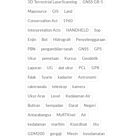
3D Terrestrial LaserScanning
GNSS GR-5
Mapsource
GIS
Land
Conservation Act
1960
Interpretation Acts
HANDHELD
Sop
Enjin
Bot
Hidrografi
Penyelenggaraan
PBN
pengambilan tanah
GNSS
GPS
Ukur
pemetaan
Kursus
Geodetik
Laporan
UG
alat ukur
PCL
GPR
Falak
Syarie
kadaster
Astronomi
cakerawala
teleskop
kamera
Ukur Aras
Level
Kedalaman Air
Butiran
Sempadan
Darat
Negeri
Antarabangsa
MyRTKnet
Air
kedalaman
maritim
Koordinat
Jitu
GDM200
gergaji
Mesin
keselamatan