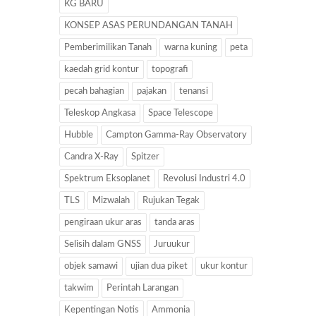
KG BARU
KONSEP ASAS PERUNDANGAN TANAH
Pemberimilikan Tanah
warna kuning
peta
kaedah grid kontur
topografi
pecah bahagian
pajakan
tenansi
Teleskop Angkasa
Space Telescope
Hubble
Campton Gamma-Ray Observatory
Candra X-Ray
Spitzer
Spektrum Eksoplanet
Revolusi Industri 4.0
TLS
Mizwalah
Rujukan Tegak
pengiraan ukur aras
tanda aras
Selisih dalam GNSS
Juruukur
objek samawi
ujian dua piket
ukur kontur
takwim
Perintah Larangan
Kepentingan Notis
Ammonia