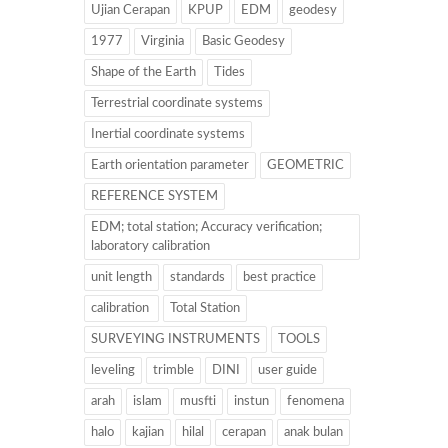
Ujian Cerapan
KPUP
EDM
geodesy
1977
Virginia
Basic Geodesy
Shape of the Earth
Tides
Terrestrial coordinate systems
Inertial coordinate systems
Earth orientation parameter
GEOMETRIC
REFERENCE SYSTEM
EDM; total station; Accuracy verification;
laboratory calibration
unit length
standards
best practice
calibration
Total Station
SURVEYING INSTRUMENTS
TOOLS
leveling
trimble
DINI
user guide
arah
islam
musfti
instun
fenomena
halo
kajian
hilal
cerapan
anak bulan