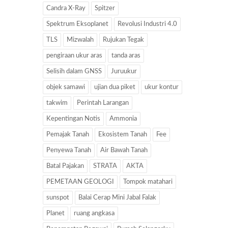
Candra X-Ray
Spitzer
Spektrum Eksoplanet
Revolusi Industri 4.0
TLS
Mizwalah
Rujukan Tegak
pengiraan ukur aras
tanda aras
Selisih dalam GNSS
Juruukur
objek samawi
ujian dua piket
ukur kontur
takwim
Perintah Larangan
Kepentingan Notis
Ammonia
Pemajak Tanah
Ekosistem Tanah
Fee
Penyewa Tanah
Air Bawah Tanah
Batal Pajakan
STRATA
AKTA
PEMETAAN GEOLOGI
Tompok matahari
sunspot
Balai Cerap Mini Jabal Falak
Planet
ruang angkasa