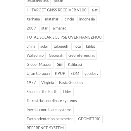
jawatankuasa
perak
HI TARGET GNSS RECEIVER V100
alat
gerhana
matahari
cincin
indonesia
2009
star
almanac
TOTAL SOLAR ECLIPSE OVER HANGZHOU
china
solar
tafaqquh
nota
kiblat
Walisongo
Geografi
Georeferencing
Glober Mapper
Sijil
Kalibrasi
Ujian Cerapan
KPUP
EDM
geodesy
1977
Virginia
Basic Geodesy
Shape of the Earth
Tides
Terrestrial coordinate systems
Inertial coordinate systems
Earth orientation parameter
GEOMETRIC
REFERENCE SYSTEM