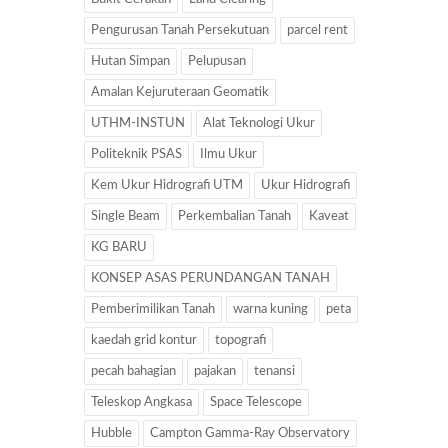
Pengurusan Tanah Persekutuan
parcel rent
Hutan Simpan
Pelupusan
Amalan Kejuruteraan Geomatik
UTHM-INSTUN
Alat Teknologi Ukur
Politeknik PSAS
Ilmu Ukur
Kem Ukur Hidrografi UTM
Ukur Hidrografi
Single Beam
Perkembalian Tanah
Kaveat
KG BARU
KONSEP ASAS PERUNDANGAN TANAH
Pemberimilikan Tanah
warna kuning
peta
kaedah grid kontur
topografi
pecah bahagian
pajakan
tenansi
Teleskop Angkasa
Space Telescope
Hubble
Campton Gamma-Ray Observatory