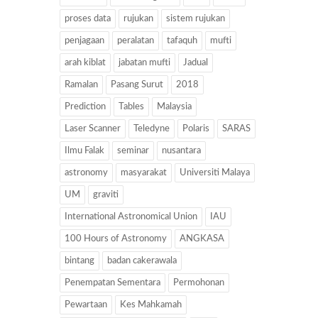
proses data
rujukan
sistem rujukan
penjagaan
peralatan
tafaquh
mufti
arah kiblat
jabatan mufti
Jadual
Ramalan
Pasang Surut
2018
Prediction
Tables
Malaysia
Laser Scanner
Teledyne
Polaris
SARAS
Ilmu Falak
seminar
nusantara
astronomy
masyarakat
Universiti Malaya
UM
graviti
International Astronomical Union
IAU
100 Hours of Astronomy
ANGKASA
bintang
badan cakerawala
Penempatan Sementara
Permohonan
Pewartaan
Kes Mahkamah