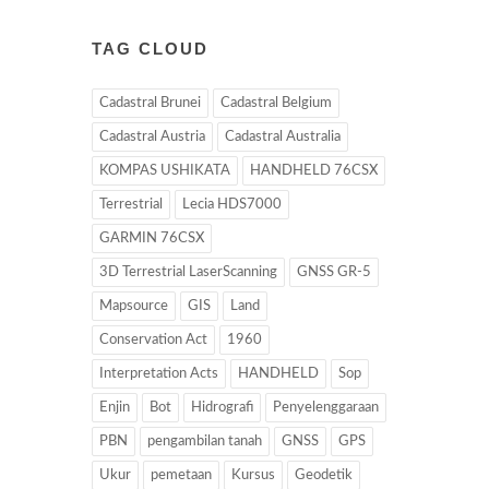
TAG CLOUD
Cadastral Brunei
Cadastral Belgium
Cadastral Austria
Cadastral Australia
KOMPAS USHIKATA
HANDHELD 76CSX
Terrestrial
Lecia HDS7000
GARMIN 76CSX
3D Terrestrial LaserScanning
GNSS GR-5
Mapsource
GIS
Land
Conservation Act
1960
Interpretation Acts
HANDHELD
Sop
Enjin
Bot
Hidrografi
Penyelenggaraan
PBN
pengambilan tanah
GNSS
GPS
Ukur
pemetaan
Kursus
Geodetik