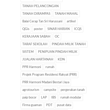
TANAH PELANCONGAN
TANAH DIRAMPAS
TANAH MAHAL
Balai Cerap Tan Sri Harussani
artikel
QGis
poster
SINAR HARIAN
ICQS
KERAJAAN SABAH
OC
TARAF SEKOLAH
PINDAH MILIK TANAH
SISTEM
PENIPUAN PINDAH MILIK
JUALAN HARTANAH
KDN
PPR Harmoni
rumah
Projek Program Residensi Rakyat (PRR)
PRR Harmoni Madani Bestari Jaya
agrotourism
campsite
pergerakan tanah
paip bocor
LAP
IBS
rumah modular
Firma guaman
PDT
pusat data