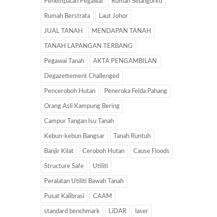
Penempatan Pegawai
Rumah Selangorku
Rumah Berstrata
Laut Johor
JUAL TANAH
MENDAPAN TANAH
TANAH LAPANGAN TERBANG
Pegawai Tanah
AKTA PENGAMBILAN
Degazettement Challenged
Penceroboh Hutan
Peneroka Felda Pahang
Orang Asli Kampung Bering
Campur Tangan Isu Tanah
Kebun-kebun Bangsar
Tanah Runtuh
Banjir Kilat
Ceroboh Hutan
Cause Floods
Structure Safe
Utiliti
Peralatan Utiliti Bawah Tanah
Pusat Kalibrasi
CAAM
standard benchmark
LiDAR
laser