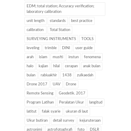
EDM; total station; Accuracy verification;
laboratory calibration
unit length
standards
best practice
calibration
Total Station
SURVEYING INSTRUMENTS
TOOLS
leveling
trimble
DINI
user guide
arah
islam
musfti
instun
fenomena
halo
kajian
hilal
cerapan
anak bulan
bulan
rabiuakhir
1438
zulkaedah
Drone 2017
UAV
Drone
Remote Sensing
Geodetik. 2017
Program Latihan
Peralatan Ukur
langitud
latitut
falak syarie
ukuran di laut
Ukur butiran
detail survey
kejuruteraan
astronimi
astrofotoghrafi
foto
DSLR