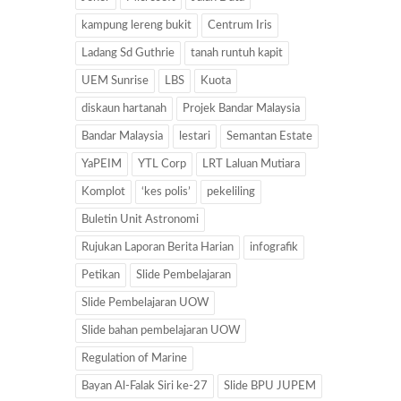
kampung lereng bukit
Centrum Iris
Ladang Sd Guthrie
tanah runtuh kapit
UEM Sunrise
LBS
Kuota
diskaun hartanah
Projek Bandar Malaysia
Bandar Malaysia
lestari
Semantan Estate
YaPEIM
YTL Corp
LRT Laluan Mutiara
Komplot
‘kes polis’
pekeliling
Buletin Unit Astronomi
Rujukan Laporan Berita Harian
infografik
Petikan
Slide Pembelajaran
Slide Pembelajaran UOW
Slide bahan pembelajaran UOW
Regulation of Marine
Bayan Al-Falak Siri ke-27
Slide BPU JUPEM