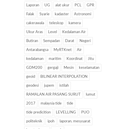
Laporan
UG
alat ukur
PCL
GPR
Falak
Syarie
kadaster
Astronomi
cakerawala
teleskop
kamera
Ukur Aras
Level
Kedalaman Air
Butiran
Sempadan
Darat
Negeri
Antarabangsa
MyRTKnet
Air
kedalaman
maritim
Koordinat
Jitu
GDM200
gergaji
Mesin
keselamatan
geoid
BILINEAR INTERPOLATION
geodesi
jupem
istilah
RAMALAN AIR PASANG SURUT
lumut
2017
malaysia tide
tide
tide predicition
LEVELLING
PUO
politeknik
ipoh
laporan. mesyuarat