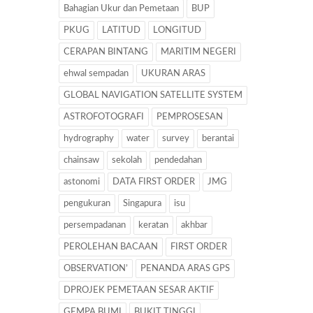
Bahagian Ukur dan Pemetaan
BUP
PKUG
LATITUD
LONGITUD
CERAPAN BINTANG
MARITIM NEGERI
ehwal sempadan
UKURAN ARAS
GLOBAL NAVIGATION SATELLITE SYSTEM
ASTROFOTOGRAFI
PEMPROSESAN
hydrography
water
survey
berantai
chainsaw
sekolah
pendedahan
astonomi
DATA FIRST ORDER
JMG
pengukuran
Singapura
isu
persempadanan
keratan
akhbar
PEROLEHAN BACAAN
FIRST ORDER
OBSERVATION’
PENANDA ARAS GPS
DPROJEK PEMETAAN SESAR AKTIF
GEMPA BUMI
BUKIT TINGGI