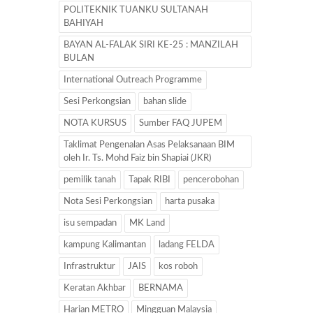
POLITEKNIK TUANKU SULTANAH
BAHIYAH
BAYAN AL-FALAK SIRI KE-25 : MANZILAH
BULAN
International Outreach Programme
Sesi Perkongsian
bahan slide
NOTA KURSUS
Sumber FAQ JUPEM
Taklimat Pengenalan Asas Pelaksanaan BIM
oleh Ir. Ts. Mohd Faiz bin Shapiai (JKR)
pemilik tanah
Tapak RIBI
pencerobohan
Nota Sesi Perkongsian
harta pusaka
isu sempadan
MK Land
kampung Kalimantan
ladang FELDA
Infrastruktur
JAIS
kos roboh
Keratan Akhbar
BERNAMA
Harian METRO
Mingguan Malaysia