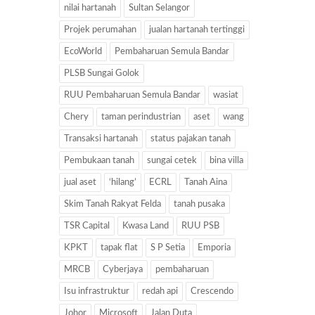
nilai hartanah
Sultan Selangor
Projek perumahan
jualan hartanah tertinggi
EcoWorld
Pembaharuan Semula Bandar
PLSB Sungai Golok
RUU Pembaharuan Semula Bandar
wasiat
Chery
taman perindustrian
aset
wang
Transaksi hartanah
status pajakan tanah
Pembukaan tanah
sungai cetek
bina villa
jual aset
‘hilang’
ECRL
Tanah Aina
Skim Tanah Rakyat Felda
tanah pusaka
TSR Capital
Kwasa Land
RUU PSB
KPKT
tapak flat
S P Setia
Emporia
MRCB
Cyberjaya
pembaharuan
Isu infrastruktur
redah api
Crescendo
Johor
Microsoft
Jalan Duta