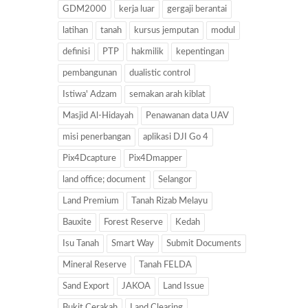
GDM2000
kerja luar
gergaji berantai
latihan
tanah
kursus jemputan
modul
definisi
PTP
hakmilik
kepentingan
pembangunan
dualistic control
Istiwa' Adzam
semakan arah kiblat
Masjid Al-Hidayah
Penawanan data UAV
misi penerbangan
aplikasi DJI Go 4
Pix4Dcapture
Pix4Dmapper
land office; document
Selangor
Land Premium
Tanah Rizab Melayu
Bauxite
Forest Reserve
Kedah
Isu Tanah
Smart Way
Submit Documents
Mineral Reserve
Tanah FELDA
Sand Export
JAKOA
Land Issue
Bukit Cerakah
Land Clearing