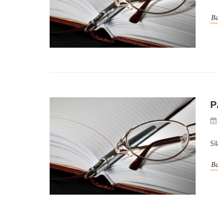
Ba
P
Si
Ba