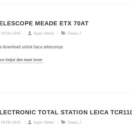
ELESCOPE MEADE ETX 70AT
18 Oct 2016
Super Admin
Umum
,
1
la download untuk baca seterusnya
ca lanjut dan muat turun
LECTRONIC TOTAL STATION LEICA TCR11
18 Oct 2016
Super Admin
Umum
,
1