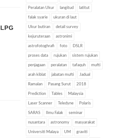
Peralatan Ukur
langitud
latitut
falak syarie
ukuran di laut
 LPG
Ukur butiran
detail survey
kejuruteraan
astronimi
astrofotoghrafi
foto
DSLR
proses data
rujukan
sistem rujukan
penjagaan
peralatan
tafaquh
mufti
arah kiblat
jabatan mufti
Jadual
Ramalan
Pasang Surut
2018
Prediction
Tables
Malaysia
Laser Scanner
Teledyne
Polaris
SARAS
Ilmu Falak
seminar
nusantara
astronomy
masyarakat
Universiti Malaya
UM
graviti