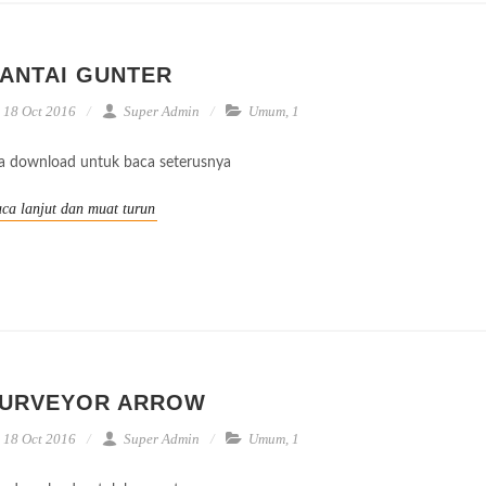
ANTAI GUNTER
18 Oct 2016
Super Admin
Umum
,
1
la download untuk baca seterusnya
ca lanjut dan muat turun
URVEYOR ARROW
18 Oct 2016
Super Admin
Umum
,
1