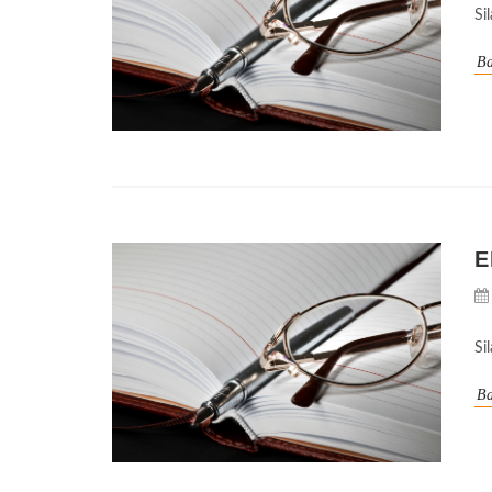
Si
Ba
E
Si
Ba