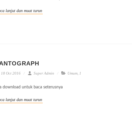
ca lanjut dan muat turun
ANTOGRAPH
18 Oct 2016
Super Admin
Umum
,
1
la download untuk baca seterusnya
ca lanjut dan muat turun