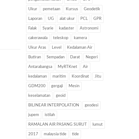
Ukur
pemetaan
Kursus
Geodetik
Laporan
UG
alat ukur
PCL
GPR
Falak
Syarie
kadaster
Astronomi
cakerawala
teleskop
kamera
Ukur Aras
Level
Kedalaman Air
Butiran
Sempadan
Darat
Negeri
Antarabangsa
MyRTKnet
Air
kedalaman
maritim
Koordinat
Jitu
GDM200
gergaji
Mesin
keselamatan
geoid
BILINEAR INTERPOLATION
geodesi
jupem
istilah
RAMALAN AIR PASANG SURUT
lumut
2017
malaysia tide
tide