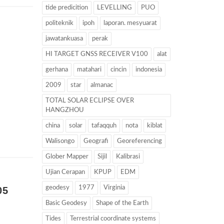
tide predicition
LEVELLING
PUO
politeknik
ipoh
laporan. mesyuarat
jawatankuasa
perak
HI TARGET GNSS RECEIVER V100
alat
gerhana
matahari
cincin
indonesia
2009
star
almanac
TOTAL SOLAR ECLIPSE OVER
HANGZHOU
china
solar
tafaqquh
nota
kiblat
Walisongo
Geografi
Georeferencing
Glober Mapper
Sijil
Kalibrasi
Ujian Cerapan
KPUP
EDM
geodesy
1977
Virginia
05
Basic Geodesy
Shape of the Earth
Tides
Terrestrial coordinate systems