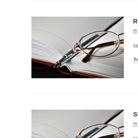
R
Si
Ba
S