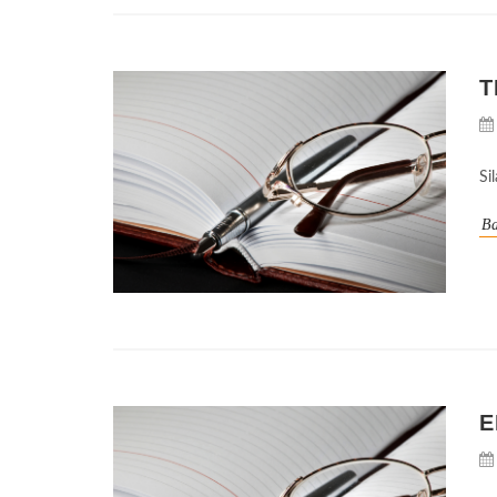
T
Si
Ba
E