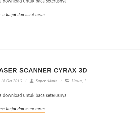
la download untuk baca seterusnya
ca lanjut dan muat turun
ASER SCANNER CYRAX 3D
18 Oct 2016
Super Admin
Umum
,
1
la download untuk baca seterusnya
ca lanjut dan muat turun