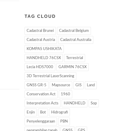
TAG CLOUD
Cadastral Brunei
Cadastral Belgium
Cadastral Austria
Cadastral Australia
KOMPAS USHIKATA
HANDHELD 76CSX
Terrestrial
Lecia HDS7000
GARMIN 76CSX
3D Terrestrial LaserScanning
GNSS GR-5
Mapsource
GIS
Land
Conservation Act
1960
Interpretation Acts
HANDHELD
Sop
Enjin
Bot
Hidrografi
Penyelenggaraan
PBN
pengambilan tanah
GNSS
GPS