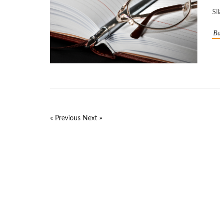
Si
Ba
« Previous
Next »