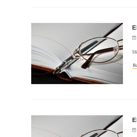
E
Si
Ba
E