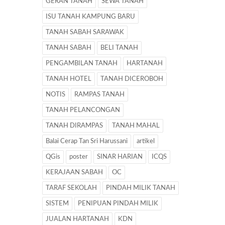
GERAN TANAH
SEWA TANAH
ISU TANAH KAMPUNG BARU
TANAH SABAH SARAWAK
TANAH SABAH
BELI TANAH
PENGAMBILAN TANAH
HARTANAH
TANAH HOTEL
TANAH DICEROBOH
NOTIS
RAMPAS TANAH
TANAH PELANCONGAN
TANAH DIRAMPAS
TANAH MAHAL
Balai Cerap Tan Sri Harussani
artikel
QGis
poster
SINAR HARIAN
ICQS
KERAJAAN SABAH
OC
TARAF SEKOLAH
PINDAH MILIK TANAH
SISTEM
PENIPUAN PINDAH MILIK
JUALAN HARTANAH
KDN