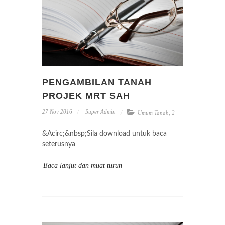
PENGAMBILAN TANAH
PROJEK MRT SAH
27 Nov 2016
Super Admin
Umum Tanah
,
2
&Acirc;&nbsp;Sila download untuk baca
seterusnya
Baca lanjut dan muat turun