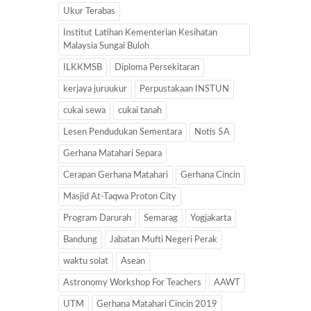
Ukur Terabas
Institut Latihan Kementerian Kesihatan
Malaysia Sungai Buloh
ILKKMSB
Diploma Persekitaran
kerjaya juruukur
Perpustakaan INSTUN
cukai sewa
cukai tanah
Lesen Pendudukan Sementara
Notis 5A
Gerhana Matahari Separa
Cerapan Gerhana Matahari
Gerhana Cincin
Masjid At-Taqwa Proton City
Program Darurah
Semarag
Yogjakarta
Bandung
Jabatan Mufti Negeri Perak
waktu solat
Asean
Astronomy Workshop For Teachers
AAWT
UTM
Gerhana Matahari Cincin 2019