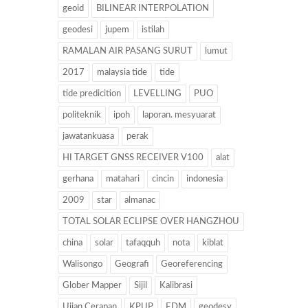
geoid
BILINEAR INTERPOLATION
geodesi
jupem
istilah
RAMALAN AIR PASANG SURUT
lumut
2017
malaysia tide
tide
tide predicition
LEVELLING
PUO
politeknik
ipoh
laporan. mesyuarat
jawatankuasa
perak
HI TARGET GNSS RECEIVER V100
alat
gerhana
matahari
cincin
indonesia
2009
star
almanac
TOTAL SOLAR ECLIPSE OVER HANGZHOU
china
solar
tafaqquh
nota
kiblat
Walisongo
Geografi
Georeferencing
Glober Mapper
Sijil
Kalibrasi
Ujian Cerapan
KPUP
EDM
geodesy