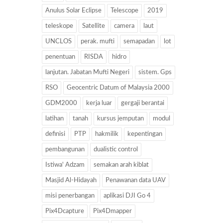
Anulus Solar Eclipse
Telescope
2019
teleskope
Satellite
camera
laut
UNCLOS
perak. mufti
semapadan
lot
penentuan
RISDA
hidro
lanjutan. Jabatan Mufti Negeri
sistem. Gps
RSO
Geocentric Datum of Malaysia 2000
GDM2000
kerja luar
gergaji berantai
latihan
tanah
kursus jemputan
modul
definisi
PTP
hakmilik
kepentingan
pembangunan
dualistic control
Istiwa' Adzam
semakan arah kiblat
Masjid Al-Hidayah
Penawanan data UAV
misi penerbangan
aplikasi DJI Go 4
Pix4Dcapture
Pix4Dmapper