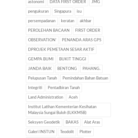
astonomi
DATA FIRST ORDER
JMG
pengukuran
Singapura
isu
persempadanan
keratan
akhbar
PEROLEHAN BACAAN
FIRST ORDER
OBSERVATION’
PENANDA ARAS GPS
DPROJEK PEMETAAN SESAR AKTIF
GEMPA BUMI
BUKIT TINGGI
JANDA BAIK
BENTONG
PAHANG.
Pelupusan Tanah
Pemindahan Bahan Batuan
Integriti
Pentadbiran Tanah
Land Administration
Aceh
Institut Latihan Kementerian Kesihatan
Malaysia Sungai Buloh (ILKKMSB)
Seksyen Geodetik
BAKAS
Alat Aras
Galeri INSTUN
Teodolit
Plotter