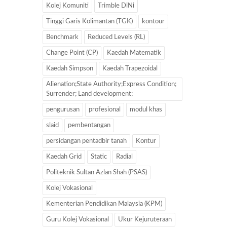
Kolej Komuniti
Trimble DiNi
Tinggi Garis Kolimantan (TGK)
kontour
Benchmark
Reduced Levels (RL)
Change Point (CP)
Kaedah Matematik
Kaedah Simpson
Kaedah Trapezoidal
Alienation;State Authority;Express Condition;
Surrender; Land development;
pengurusan
profesional
modul khas
slaid
pembentangan
persidangan pentadbir tanah
Kontur
Kaedah Grid
Static
Radial
Politeknik Sultan Azlan Shah (PSAS)
Kolej Vokasional
Kementerian Pendidikan Malaysia (KPM)
Guru Kolej Vokasional
Ukur Kejuruteraan