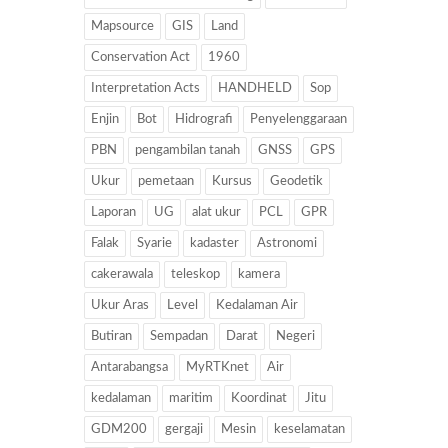
Mapsource
GIS
Land
Conservation Act
1960
Interpretation Acts
HANDHELD
Sop
Enjin
Bot
Hidrografi
Penyelenggaraan
PBN
pengambilan tanah
GNSS
GPS
Ukur
pemetaan
Kursus
Geodetik
Laporan
UG
alat ukur
PCL
GPR
Falak
Syarie
kadaster
Astronomi
cakerawala
teleskop
kamera
Ukur Aras
Level
Kedalaman Air
Butiran
Sempadan
Darat
Negeri
Antarabangsa
MyRTKnet
Air
kedalaman
maritim
Koordinat
Jitu
GDM200
gergaji
Mesin
keselamatan