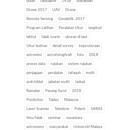
bulan
rabiuakhir
1438
zulkaedah
Drone 2017
UAV
Drone
Remote Sensing
Geodetik. 2017
Program Latihan
Peralatan Ukur
langitud
latitut
falak syarie
ukuran di laut
Ukur butiran
detail survey
kejuruteraan
astronimi
astrofotoghrafi
foto
DSLR
proses data
rujukan
sistem rujukan
penjagaan
peralatan
tafaquh
mufti
arah kiblat
jabatan mufti
Jadual
Ramalan
Pasang Surut
2018
Prediction
Tables
Malaysia
Laser Scanner
Teledyne
Polaris
SARAS
Ilmu Falak
seminar
nusantara
astronomy
masyarakat
Universiti Malaya