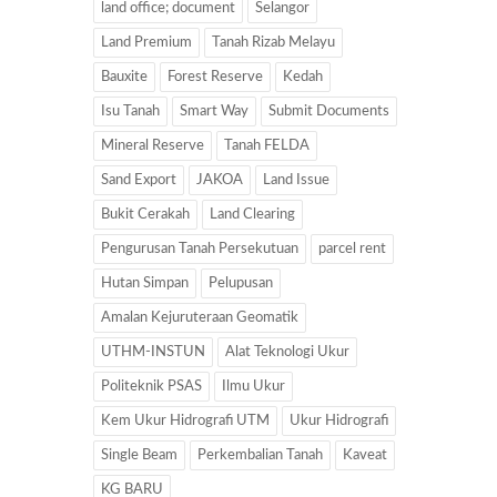
land office; document
Selangor
Land Premium
Tanah Rizab Melayu
Bauxite
Forest Reserve
Kedah
Isu Tanah
Smart Way
Submit Documents
Mineral Reserve
Tanah FELDA
Sand Export
JAKOA
Land Issue
Bukit Cerakah
Land Clearing
Pengurusan Tanah Persekutuan
parcel rent
Hutan Simpan
Pelupusan
Amalan Kejuruteraan Geomatik
UTHM-INSTUN
Alat Teknologi Ukur
Politeknik PSAS
Ilmu Ukur
Kem Ukur Hidrografi UTM
Ukur Hidrografi
Single Beam
Perkembalian Tanah
Kaveat
KG BARU