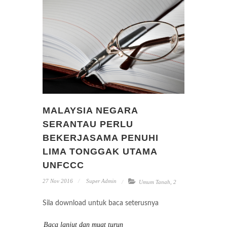
MALAYSIA NEGARA
SERANTAU PERLU
BEKERJASAMA PENUHI
LIMA TONGGAK UTAMA
UNFCCC
27 Nov 2016
Super Admin
Umum Tanah
,
2
Sila download untuk baca seterusnya
Baca lanjut dan muat turun