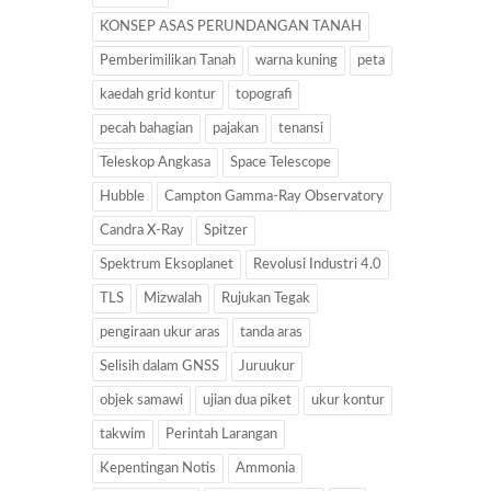
KONSEP ASAS PERUNDANGAN TANAH
Pemberimilikan Tanah
warna kuning
peta
kaedah grid kontur
topografi
pecah bahagian
pajakan
tenansi
Teleskop Angkasa
Space Telescope
Hubble
Campton Gamma-Ray Observatory
Candra X-Ray
Spitzer
Spektrum Eksoplanet
Revolusi Industri 4.0
TLS
Mizwalah
Rujukan Tegak
pengiraan ukur aras
tanda aras
Selisih dalam GNSS
Juruukur
objek samawi
ujian dua piket
ukur kontur
takwim
Perintah Larangan
Kepentingan Notis
Ammonia