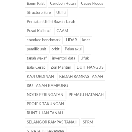
Banjir Kilat
Ceroboh Hutan
Cause Floods
Structure Safe
Utiliti
Peralatan Utiliti Bawah Tanah
Pusat Kalibrasi
CAAM
standard benchmark
LiDAR
laser
pemilik unit
orbit
Pelan akui
tanah wakaf
inventori data
Ufuk
Balai Cerap
Zon Maritim
DUIT HANGUS
KAJI ORDINAN
KEDAH RAMPAS TANAH
ISU TANAH KAMPUNG
NOTIS PERINGATAN
PEMAJU HATANAH
PROJEK TAKUNGAN
RUNTUHAN TANAH
SELANGOR RAMPAS TANAH
SPRM
STRATA DI SARAWAK