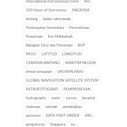
International Astronomical Union
IAU
100 Hours of Astronomy
ANGKASA
bintang
badan cakerawala
Penempatan Sementara
Permohonan
Pewartaan
Kes Mahkamah
Bahagian Ukur dan Pemetaan
BUP
PKUG
LATITUD
LONGITUD
CERAPAN BINTANG
MARITIM NEGERI
ehwal sempadan
UKURAN ARAS
GLOBAL NAVIGATION SATELLITE SYSTEM
ASTROFOTOGRAFI
PEMPROSESAN
hydrography
water
survey
berantai
chainsaw
sekolah
pendedahan
astonomi
DATA FIRST ORDER
JMG
pengukuran
Singapura
isu