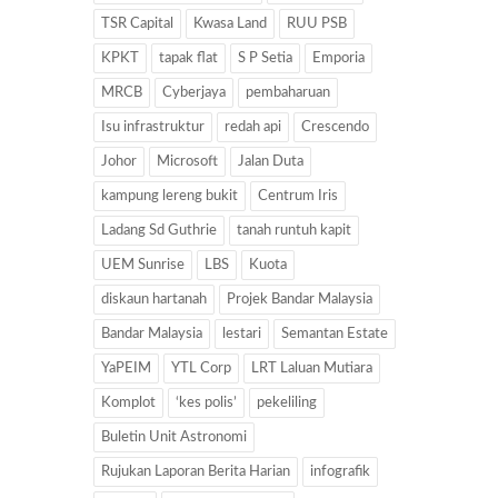
TSR Capital
Kwasa Land
RUU PSB
KPKT
tapak flat
S P Setia
Emporia
MRCB
Cyberjaya
pembaharuan
Isu infrastruktur
redah api
Crescendo
Johor
Microsoft
Jalan Duta
kampung lereng bukit
Centrum Iris
Ladang Sd Guthrie
tanah runtuh kapit
UEM Sunrise
LBS
Kuota
diskaun hartanah
Projek Bandar Malaysia
Bandar Malaysia
lestari
Semantan Estate
YaPEIM
YTL Corp
LRT Laluan Mutiara
Komplot
‘kes polis’
pekeliling
Buletin Unit Astronomi
Rujukan Laporan Berita Harian
infografik