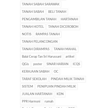
TANAH SABAH SARAWAK
TANAH SABAH
BELI TANAH
PENGAMBILAN TANAH
HARTANAH
TANAH HOTEL
TANAH DICEROBOH
NOTIS
RAMPAS TANAH
TANAH PELANCONGAN
TANAH DIRAMPAS
TANAH MAHAL
Balai Cerap Tan Sri Harussani
artikel
QGis
poster
SINAR HARIAN
ICQS
KERAJAAN SABAH
OC
TARAF SEKOLAH
PINDAH MILIK TANAH
SISTEM
PENIPUAN PINDAH MILIK
JUALAN HARTANAH
KDN
PPR Harmoni
rumah