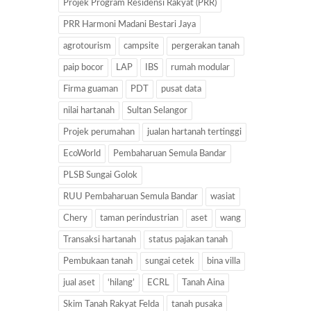
Projek Program Residensi Rakyat (PRR)
PRR Harmoni Madani Bestari Jaya
agrotourism
campsite
pergerakan tanah
paip bocor
LAP
IBS
rumah modular
Firma guaman
PDT
pusat data
nilai hartanah
Sultan Selangor
Projek perumahan
jualan hartanah tertinggi
EcoWorld
Pembaharuan Semula Bandar
PLSB Sungai Golok
RUU Pembaharuan Semula Bandar
wasiat
Chery
taman perindustrian
aset
wang
Transaksi hartanah
status pajakan tanah
Pembukaan tanah
sungai cetek
bina villa
jual aset
‘hilang’
ECRL
Tanah Aina
Skim Tanah Rakyat Felda
tanah pusaka