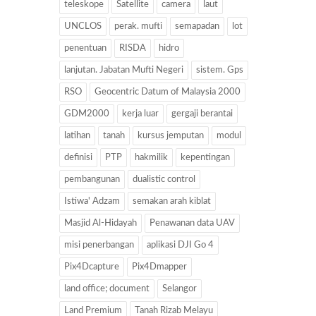
teleskope
Satellite
camera
laut
UNCLOS
perak. mufti
semapadan
lot
penentuan
RISDA
hidro
lanjutan. Jabatan Mufti Negeri
sistem. Gps
RSO
Geocentric Datum of Malaysia 2000
GDM2000
kerja luar
gergaji berantai
latihan
tanah
kursus jemputan
modul
definisi
PTP
hakmilik
kepentingan
pembangunan
dualistic control
Istiwa' Adzam
semakan arah kiblat
Masjid Al-Hidayah
Penawanan data UAV
misi penerbangan
aplikasi DJI Go 4
Pix4Dcapture
Pix4Dmapper
land office; document
Selangor
Land Premium
Tanah Rizab Melayu