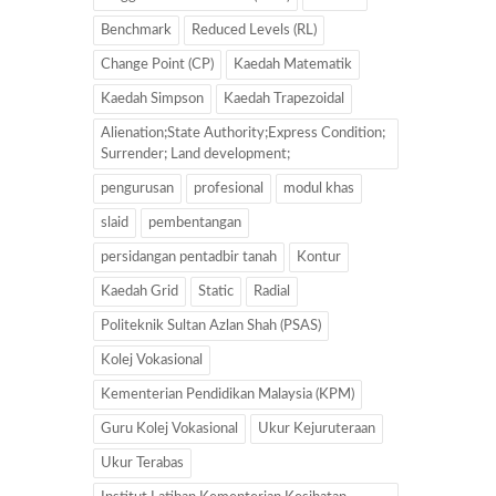
Benchmark
Reduced Levels (RL)
Change Point (CP)
Kaedah Matematik
Kaedah Simpson
Kaedah Trapezoidal
Alienation;State Authority;Express Condition;
Surrender; Land development;
pengurusan
profesional
modul khas
slaid
pembentangan
persidangan pentadbir tanah
Kontur
Kaedah Grid
Static
Radial
Politeknik Sultan Azlan Shah (PSAS)
Kolej Vokasional
Kementerian Pendidikan Malaysia (KPM)
Guru Kolej Vokasional
Ukur Kejuruteraan
Ukur Terabas