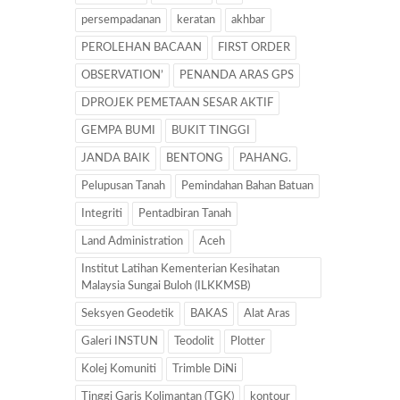
persempadanan
keratan
akhbar
PEROLEHAN BACAAN
FIRST ORDER
OBSERVATION’
PENANDA ARAS GPS
DPROJEK PEMETAAN SESAR AKTIF
GEMPA BUMI
BUKIT TINGGI
JANDA BAIK
BENTONG
PAHANG.
Pelupusan Tanah
Pemindahan Bahan Batuan
Integriti
Pentadbiran Tanah
Land Administration
Aceh
Institut Latihan Kementerian Kesihatan
Malaysia Sungai Buloh (ILKKMSB)
Seksyen Geodetik
BAKAS
Alat Aras
Galeri INSTUN
Teodolit
Plotter
Kolej Komuniti
Trimble DiNi
Tinggi Garis Kolimantan (TGK)
kontour