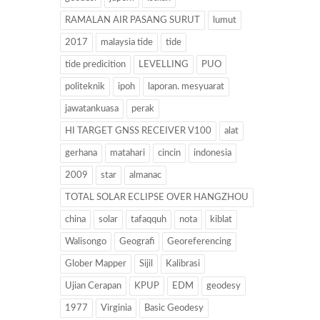
RAMALAN AIR PASANG SURUT
lumut
2017
malaysia tide
tide
tide predicition
LEVELLING
PUO
politeknik
ipoh
laporan. mesyuarat
jawatankuasa
perak
HI TARGET GNSS RECEIVER V100
alat
gerhana
matahari
cincin
indonesia
2009
star
almanac
TOTAL SOLAR ECLIPSE OVER HANGZHOU
china
solar
tafaqquh
nota
kiblat
Walisongo
Geografi
Georeferencing
Glober Mapper
Sijil
Kalibrasi
Ujian Cerapan
KPUP
EDM
geodesy
1977
Virginia
Basic Geodesy