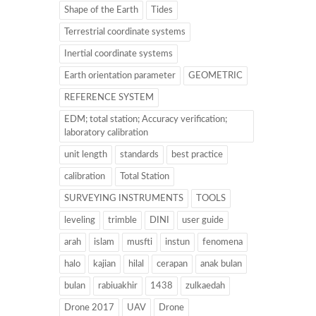
Shape of the Earth
Tides
Terrestrial coordinate systems
Inertial coordinate systems
Earth orientation parameter
GEOMETRIC
REFERENCE SYSTEM
EDM; total station; Accuracy verification;
laboratory calibration
unit length
standards
best practice
calibration
Total Station
SURVEYING INSTRUMENTS
TOOLS
leveling
trimble
DINI
user guide
arah
islam
musfti
instun
fenomena
halo
kajian
hilal
cerapan
anak bulan
bulan
rabiuakhir
1438
zulkaedah
Drone 2017
UAV
Drone