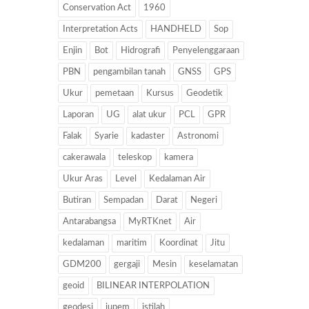
Conservation Act
1960
Interpretation Acts
HANDHELD
Sop
Enjin
Bot
Hidrografi
Penyelenggaraan
PBN
pengambilan tanah
GNSS
GPS
Ukur
pemetaan
Kursus
Geodetik
Laporan
UG
alat ukur
PCL
GPR
Falak
Syarie
kadaster
Astronomi
cakerawala
teleskop
kamera
Ukur Aras
Level
Kedalaman Air
Butiran
Sempadan
Darat
Negeri
Antarabangsa
MyRTKnet
Air
kedalaman
maritim
Koordinat
Jitu
GDM200
gergaji
Mesin
keselamatan
geoid
BILINEAR INTERPOLATION
geodesi
jupem
istilah