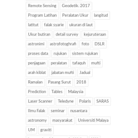
Remote Sensing
Geodetik. 2017
Program Latihan
Peralatan Ukur
langitud
latitut
falak syarie
ukuran di laut
Ukur butiran
detail survey
kejuruteraan
astronimi
astrofotoghrafi
foto
DSLR
proses data
rujukan
sistem rujukan
penjagaan
peralatan
tafaquh
mufti
arah kiblat
jabatan mufti
Jadual
Ramalan
Pasang Surut
2018
Prediction
Tables
Malaysia
Laser Scanner
Teledyne
Polaris
SARAS
Ilmu Falak
seminar
nusantara
astronomy
masyarakat
Universiti Malaya
UM
graviti