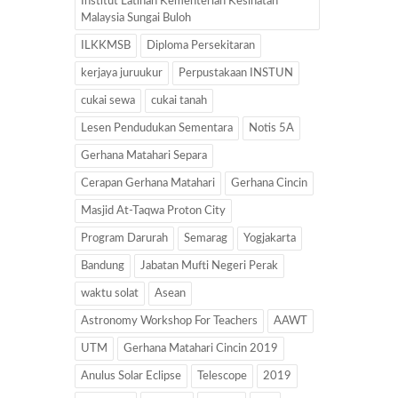
Institut Latihan Kementerian Kesihatan
Malaysia Sungai Buloh
ILKKMSB
Diploma Persekitaran
kerjaya juruukur
Perpustakaan INSTUN
cukai sewa
cukai tanah
Lesen Pendudukan Sementara
Notis 5A
Gerhana Matahari Separa
Cerapan Gerhana Matahari
Gerhana Cincin
Masjid At-Taqwa Proton City
Program Darurah
Semarag
Yogjakarta
Bandung
Jabatan Mufti Negeri Perak
waktu solat
Asean
Astronomy Workshop For Teachers
AAWT
UTM
Gerhana Matahari Cincin 2019
Anulus Solar Eclipse
Telescope
2019