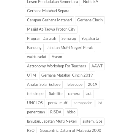
Lesen Pendudukan Sementara
Notis 5A
Gerhana Matahari Separa
Cerapan Gerhana Matahari
Gerhana Cincin
Masjid At-Taqwa Proton City
Program Darurah
Semarag
Yogjakarta
Bandung
Jabatan Mufti Negeri Perak
waktu solat
Asean
Astronomy Workshop For Teachers
AAWT
UTM
Gerhana Matahari Cincin 2019
Anulus Solar Eclipse
Telescope
2019
teleskope
Satellite
camera
laut
UNCLOS
perak. mufti
semapadan
lot
penentuan
RISDA
hidro
lanjutan. Jabatan Mufti Negeri
sistem. Gps
RSO
Geocentric Datum of Malaysia 2000