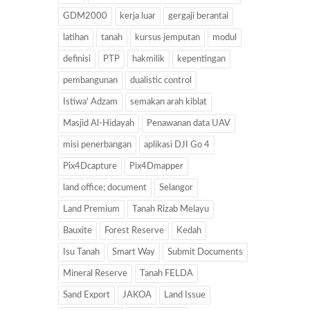
GDM2000
kerja luar
gergaji berantai
latihan
tanah
kursus jemputan
modul
definisi
PTP
hakmilik
kepentingan
pembangunan
dualistic control
Istiwa' Adzam
semakan arah kiblat
Masjid Al-Hidayah
Penawanan data UAV
misi penerbangan
aplikasi DJI Go 4
Pix4Dcapture
Pix4Dmapper
land office; document
Selangor
Land Premium
Tanah Rizab Melayu
Bauxite
Forest Reserve
Kedah
Isu Tanah
Smart Way
Submit Documents
Mineral Reserve
Tanah FELDA
Sand Export
JAKOA
Land Issue