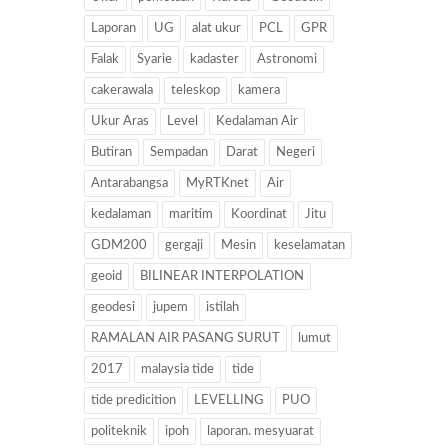
Laporan
UG
alat ukur
PCL
GPR
Falak
Syarie
kadaster
Astronomi
cakerawala
teleskop
kamera
Ukur Aras
Level
Kedalaman Air
Butiran
Sempadan
Darat
Negeri
Antarabangsa
MyRTKnet
Air
kedalaman
maritim
Koordinat
Jitu
GDM200
gergaji
Mesin
keselamatan
geoid
BILINEAR INTERPOLATION
geodesi
jupem
istilah
RAMALAN AIR PASANG SURUT
lumut
2017
malaysia tide
tide
tide predicition
LEVELLING
PUO
politeknik
ipoh
laporan. mesyuarat