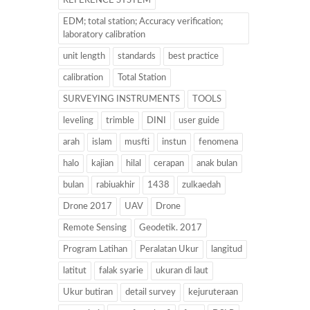
REFERENCE SYSTEM
EDM; total station; Accuracy verification;
laboratory calibration
unit length
standards
best practice
calibration
Total Station
SURVEYING INSTRUMENTS
TOOLS
leveling
trimble
DINI
user guide
arah
islam
musfti
instun
fenomena
halo
kajian
hilal
cerapan
anak bulan
bulan
rabiuakhir
1438
zulkaedah
Drone 2017
UAV
Drone
Remote Sensing
Geodetik. 2017
Program Latihan
Peralatan Ukur
langitud
latitut
falak syarie
ukuran di laut
Ukur butiran
detail survey
kejuruteraan