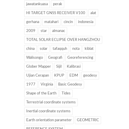
jawatankuasa
perak
HI TARGET GNSS RECEIVER V100
alat
gerhana
matahari
cincin
indonesia
2009
star
almanac
TOTAL SOLAR ECLIPSE OVER HANGZHOU
china
solar
tafaqquh
nota
kiblat
Walisongo
Geografi
Georeferencing
Glober Mapper
Sijil
Kalibrasi
Ujian Cerapan
KPUP
EDM
geodesy
1977
Virginia
Basic Geodesy
Shape of the Earth
Tides
Terrestrial coordinate systems
Inertial coordinate systems
Earth orientation parameter
GEOMETRIC