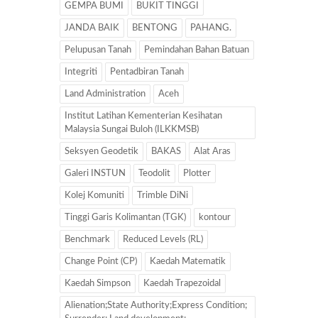
GEMPA BUMI
BUKIT TINGGI
JANDA BAIK
BENTONG
PAHANG.
Pelupusan Tanah
Pemindahan Bahan Batuan
Integriti
Pentadbiran Tanah
Land Administration
Aceh
Institut Latihan Kementerian Kesihatan
Malaysia Sungai Buloh (ILKKMSB)
Seksyen Geodetik
BAKAS
Alat Aras
Galeri INSTUN
Teodolit
Plotter
Kolej Komuniti
Trimble DiNi
Tinggi Garis Kolimantan (TGK)
kontour
Benchmark
Reduced Levels (RL)
Change Point (CP)
Kaedah Matematik
Kaedah Simpson
Kaedah Trapezoidal
Alienation;State Authority;Express Condition;