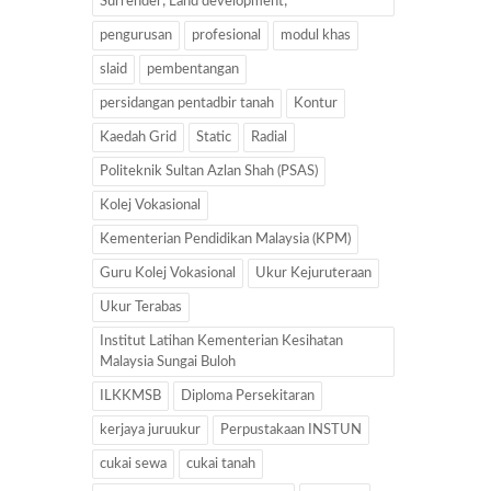
Surrender; Land development;
pengurusan
profesional
modul khas
slaid
pembentangan
persidangan pentadbir tanah
Kontur
Kaedah Grid
Static
Radial
Politeknik Sultan Azlan Shah (PSAS)
Kolej Vokasional
Kementerian Pendidikan Malaysia (KPM)
Guru Kolej Vokasional
Ukur Kejuruteraan
Ukur Terabas
Institut Latihan Kementerian Kesihatan
Malaysia Sungai Buloh
ILKKMSB
Diploma Persekitaran
kerjaya juruukur
Perpustakaan INSTUN
cukai sewa
cukai tanah