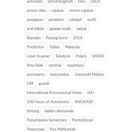
astronimi
astrofotoghrafi
foto
DSLR
proses data
rujukan
sistem rujukan
penjagaan
peralatan
tafaquh
mufti
arah kiblat
jabatan mufti
Jadual
Ramalan
Pasang Surut
2018
Prediction
Tables
Malaysia
Laser Scanner
Teledyne
Polaris
SARAS
Ilmu Falak
seminar
nusantara
astronomy
masyarakat
Universiti Malaya
UM
graviti
International Astronomical Union
IAU
100 Hours of Astronomy
ANGKASA
bintang
badan cakerawala
Penempatan Sementara
Permohonan
Pewartaan
Kes Mahkamah