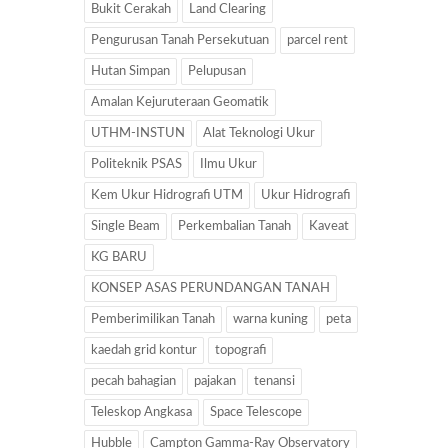
Bukit Cerakah
Land Clearing
Pengurusan Tanah Persekutuan
parcel rent
Hutan Simpan
Pelupusan
Amalan Kejuruteraan Geomatik
UTHM-INSTUN
Alat Teknologi Ukur
Politeknik PSAS
Ilmu Ukur
Kem Ukur Hidrografi UTM
Ukur Hidrografi
Single Beam
Perkembalian Tanah
Kaveat
KG BARU
KONSEP ASAS PERUNDANGAN TANAH
Pemberimilikan Tanah
warna kuning
peta
kaedah grid kontur
topografi
pecah bahagian
pajakan
tenansi
Teleskop Angkasa
Space Telescope
Hubble
Campton Gamma-Ray Observatory