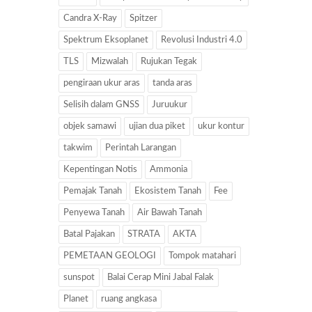
Candra X-Ray
Spitzer
Spektrum Eksoplanet
Revolusi Industri 4.0
TLS
Mizwalah
Rujukan Tegak
pengiraan ukur aras
tanda aras
Selisih dalam GNSS
Juruukur
objek samawi
ujian dua piket
ukur kontur
takwim
Perintah Larangan
Kepentingan Notis
Ammonia
Pemajak Tanah
Ekosistem Tanah
Fee
Penyewa Tanah
Air Bawah Tanah
Batal Pajakan
STRATA
AKTA
PEMETAAN GEOLOGI
Tompok matahari
sunspot
Balai Cerap Mini Jabal Falak
Planet
ruang angkasa