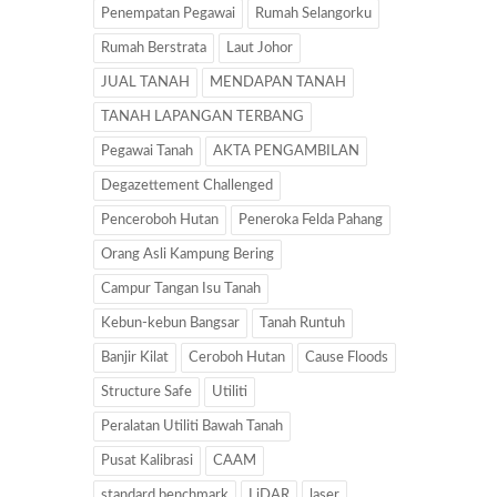
Penempatan Pegawai
Rumah Selangorku
Rumah Berstrata
Laut Johor
JUAL TANAH
MENDAPAN TANAH
TANAH LAPANGAN TERBANG
Pegawai Tanah
AKTA PENGAMBILAN
Degazettement Challenged
Penceroboh Hutan
Peneroka Felda Pahang
Orang Asli Kampung Bering
Campur Tangan Isu Tanah
Kebun-kebun Bangsar
Tanah Runtuh
Banjir Kilat
Ceroboh Hutan
Cause Floods
Structure Safe
Utiliti
Peralatan Utiliti Bawah Tanah
Pusat Kalibrasi
CAAM
standard benchmark
LiDAR
laser