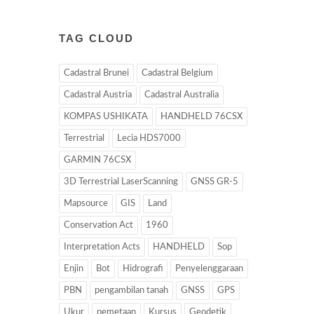
TAG CLOUD
Cadastral Brunei
Cadastral Belgium
Cadastral Austria
Cadastral Australia
KOMPAS USHIKATA
HANDHELD 76CSX
Terrestrial
Lecia HDS7000
GARMIN 76CSX
3D Terrestrial LaserScanning
GNSS GR-5
Mapsource
GIS
Land
Conservation Act
1960
Interpretation Acts
HANDHELD
Sop
Enjin
Bot
Hidrografi
Penyelenggaraan
PBN
pengambilan tanah
GNSS
GPS
Ukur
pemetaan
Kursus
Geodetik