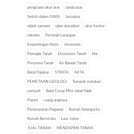
pengiraan ukur aras
tanda aras
Selisih dalam GNSS
Juruukur
objek samawi
ujian dua piket
ukur kontur
takwim
Perintah Larangan
Kepentingan Notis
Ammonia
Pemajak Tanah
Ekosistem Tanah
Fee
Penyewa Tanah
Air Bawah Tanah
Batal Pajakan
STRATA
AKTA
PEMETAAN GEOLOGI
Tompok matahari
sunspot
Balai Cerap Mini Jabal Falak
Planet
ruang angkasa
Penempatan Pegawai
Rumah Selangorku
Rumah Berstrata
Laut Johor
JUAL TANAH
MENDAPAN TANAH