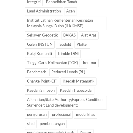
Integriti
Pentadbiran Tanah
Land Administration
Aceh
Institut Latihan Kementerian Kesihatan
Malaysia Sungai Buloh (ILKKMSB)
Seksyen Geodetik
BAKAS
Alat Aras
Galeri INSTUN
Teodolit
Plotter
Kolej Komuniti
Trimble DiNi
Tinggi Garis Kolimantan (TGK)
kontour
Benchmark
Reduced Levels (RL)
Change Point (CP)
Kaedah Matematik
Kaedah Simpson
Kaedah Trapezoidal
Alienation;State Authority;Express Condition;
Surrender; Land development;
pengurusan
profesional
modul khas
slaid
pembentangan