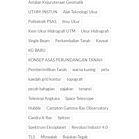
Amalan Kejuruteraan Geomatik
UTHM-INSTUN
Alat Teknologi Ukur
Politeknik PSAS
Ilmu Ukur
Kem Ukur Hidrografi UTM
Ukur Hidrografi
Single Beam
Perkembalian Tanah
Kaveat
KG BARU
KONSEP ASAS PERUNDANGAN TANAH
Pemberimilikan Tanah
warna kuning
peta
kaedah grid kontur
topografi
pecah bahagian
pajakan
tenansi
Teleskop Angkasa
Space Telescope
Hubble
Campton Gamma-Ray Observatory
Candra X-Ray
Spitzer
Spektrum Eksoplanet
Revolusi Industri 4.0
TLS
Mizwalah
Rujukan Tegak