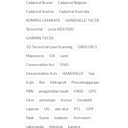
Cadastral Brunei
Cadastral Belgium
Cadastral Austria
Cadastral Australia
KOMPAS USHIKATA
HANDHELD 76CSX
Terrestrial
Lecia HDS7000
GARMIN 76CSX
3D Terrestrial LaserScanning
GNSS GR-5
Mapsource
GIS
Land
Conservation Act
1960
Interpretation Acts
HANDHELD
Sop
Enjin
Bot
Hidrografi
Penyelenggaraan
PBN
pengambilan tanah
GNSS
GPS
Ukur
pemetaan
Kursus
Geodetik
Laporan
UG
alat ukur
PCL
GPR
Falak
Syarie
kadaster
Astronomi
cakerawala
teleskop
kamera