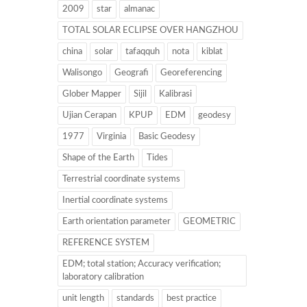
2009
star
almanac
TOTAL SOLAR ECLIPSE OVER HANGZHOU
china
solar
tafaqquh
nota
kiblat
Walisongo
Geografi
Georeferencing
Glober Mapper
Sijil
Kalibrasi
Ujian Cerapan
KPUP
EDM
geodesy
1977
Virginia
Basic Geodesy
Shape of the Earth
Tides
Terrestrial coordinate systems
Inertial coordinate systems
Earth orientation parameter
GEOMETRIC
REFERENCE SYSTEM
EDM; total station; Accuracy verification;
laboratory calibration
unit length
standards
best practice