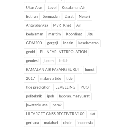
Ukur Aras
Level
Kedalaman Air
Butiran
Sempadan
Darat
Negeri
Antarabangsa
MyRTKnet
Air
kedalaman
maritim
Koordinat
Jitu
GDM200
gergaji
Mesin
keselamatan
geoid
BILINEAR INTERPOLATION
geodesi
jupem
istilah
RAMALAN AIR PASANG SURUT
lumut
2017
malaysia tide
tide
tide predicition
LEVELLING
PUO
politeknik
ipoh
laporan. mesyuarat
jawatankuasa
perak
HI TARGET GNSS RECEIVER V100
alat
gerhana
matahari
cincin
indonesia