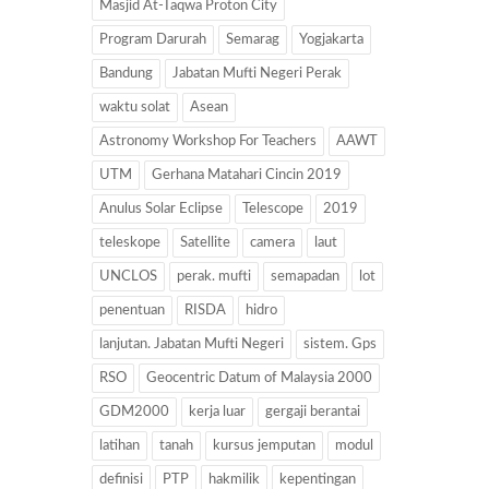
Masjid At-Taqwa Proton City
Program Darurah
Semarag
Yogjakarta
Bandung
Jabatan Mufti Negeri Perak
waktu solat
Asean
Astronomy Workshop For Teachers
AAWT
UTM
Gerhana Matahari Cincin 2019
Anulus Solar Eclipse
Telescope
2019
teleskope
Satellite
camera
laut
UNCLOS
perak. mufti
semapadan
lot
penentuan
RISDA
hidro
lanjutan. Jabatan Mufti Negeri
sistem. Gps
RSO
Geocentric Datum of Malaysia 2000
GDM2000
kerja luar
gergaji berantai
latihan
tanah
kursus jemputan
modul
definisi
PTP
hakmilik
kepentingan