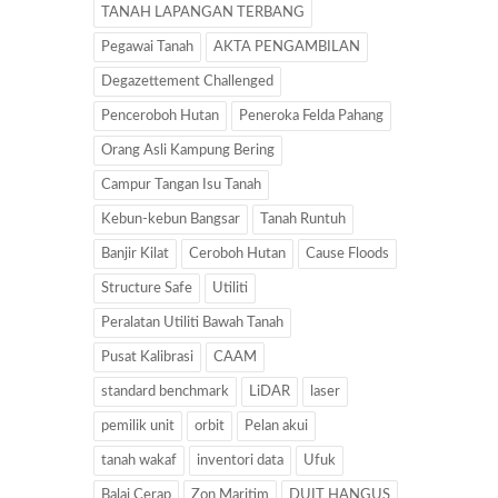
TANAH LAPANGAN TERBANG
Pegawai Tanah
AKTA PENGAMBILAN
Degazettement Challenged
Penceroboh Hutan
Peneroka Felda Pahang
Orang Asli Kampung Bering
Campur Tangan Isu Tanah
Kebun-kebun Bangsar
Tanah Runtuh
Banjir Kilat
Ceroboh Hutan
Cause Floods
Structure Safe
Utiliti
Peralatan Utiliti Bawah Tanah
Pusat Kalibrasi
CAAM
standard benchmark
LiDAR
laser
pemilik unit
orbit
Pelan akui
tanah wakaf
inventori data
Ufuk
Balai Cerap
Zon Maritim
DUIT HANGUS