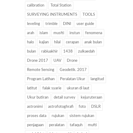
calibration
Total Station
SURVEYING INSTRUMENTS
TOOLS
leveling
trimble
DINI
user guide
arah
islam
musfti
instun
fenomena
halo
kajian
hilal
cerapan
anak bulan
bulan
rabiuakhir
1438
zulkaedah
Drone 2017
UAV
Drone
Remote Sensing
Geodetik. 2017
Program Latihan
Peralatan Ukur
langitud
latitut
falak syarie
ukuran di laut
Ukur butiran
detail survey
kejuruteraan
astronimi
astrofotoghrafi
foto
DSLR
proses data
rujukan
sistem rujukan
penjagaan
peralatan
tafaquh
mufti