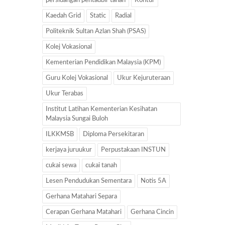
persidangan pentadbir tanah
Kontur
Kaedah Grid
Static
Radial
Politeknik Sultan Azlan Shah (PSAS)
Kolej Vokasional
Kementerian Pendidikan Malaysia (KPM)
Guru Kolej Vokasional
Ukur Kejuruteraan
Ukur Terabas
Institut Latihan Kementerian Kesihatan
Malaysia Sungai Buloh
ILKKMSB
Diploma Persekitaran
kerjaya juruukur
Perpustakaan INSTUN
cukai sewa
cukai tanah
Lesen Pendudukan Sementara
Notis 5A
Gerhana Matahari Separa
Cerapan Gerhana Matahari
Gerhana Cincin