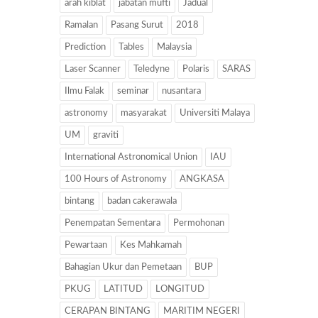
arah kiblat
jabatan mufti
Jadual
Ramalan
Pasang Surut
2018
Prediction
Tables
Malaysia
Laser Scanner
Teledyne
Polaris
SARAS
Ilmu Falak
seminar
nusantara
astronomy
masyarakat
Universiti Malaya
UM
graviti
International Astronomical Union
IAU
100 Hours of Astronomy
ANGKASA
bintang
badan cakerawala
Penempatan Sementara
Permohonan
Pewartaan
Kes Mahkamah
Bahagian Ukur dan Pemetaan
BUP
PKUG
LATITUD
LONGITUD
CERAPAN BINTANG
MARITIM NEGERI