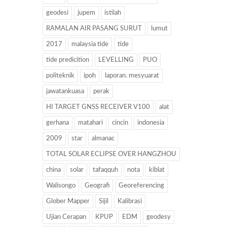
geodesi
jupem
istilah
RAMALAN AIR PASANG SURUT
lumut
2017
malaysia tide
tide
tide predicition
LEVELLING
PUO
politeknik
ipoh
laporan. mesyuarat
jawatankuasa
perak
HI TARGET GNSS RECEIVER V100
alat
gerhana
matahari
cincin
indonesia
2009
star
almanac
TOTAL SOLAR ECLIPSE OVER HANGZHOU
china
solar
tafaqquh
nota
kiblat
Walisongo
Geografi
Georeferencing
Glober Mapper
Sijil
Kalibrasi
Ujian Cerapan
KPUP
EDM
geodesy