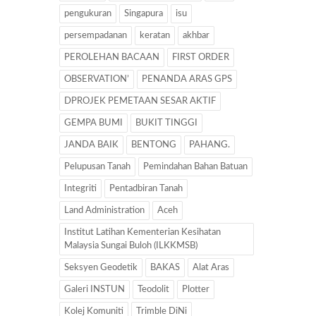
pengukuran
Singapura
isu
persempadanan
keratan
akhbar
PEROLEHAN BACAAN
FIRST ORDER
OBSERVATION’
PENANDA ARAS GPS
DPROJEK PEMETAAN SESAR AKTIF
GEMPA BUMI
BUKIT TINGGI
JANDA BAIK
BENTONG
PAHANG.
Pelupusan Tanah
Pemindahan Bahan Batuan
Integriti
Pentadbiran Tanah
Land Administration
Aceh
Institut Latihan Kementerian Kesihatan
Malaysia Sungai Buloh (ILKKMSB)
Seksyen Geodetik
BAKAS
Alat Aras
Galeri INSTUN
Teodolit
Plotter
Kolej Komuniti
Trimble DiNi