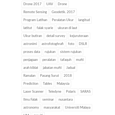
Drone 2017
UAV
Drone
Remote Sensing
Geodetik. 2017
Program Latihan
Peralatan Ukur
langitud
latitut
falak syarie
ukuran di laut
Ukur butiran
detail survey
kejuruteraan
astronimi
astrofotoghrafi
foto
DSLR
proses data
rujukan
sistem rujukan
penjagaan
peralatan
tafaquh
mufti
arah kiblat
jabatan mufti
Jadual
Ramalan
Pasang Surut
2018
Prediction
Tables
Malaysia
Laser Scanner
Teledyne
Polaris
SARAS
Ilmu Falak
seminar
nusantara
astronomy
masyarakat
Universiti Malaya