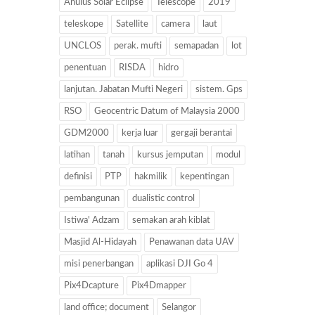
Anulus Solar Eclipse
Telescope
2019
teleskope
Satellite
camera
laut
UNCLOS
perak. mufti
semapadan
lot
penentuan
RISDA
hidro
lanjutan. Jabatan Mufti Negeri
sistem. Gps
RSO
Geocentric Datum of Malaysia 2000
GDM2000
kerja luar
gergaji berantai
latihan
tanah
kursus jemputan
modul
definisi
PTP
hakmilik
kepentingan
pembangunan
dualistic control
Istiwa' Adzam
semakan arah kiblat
Masjid Al-Hidayah
Penawanan data UAV
misi penerbangan
aplikasi DJI Go 4
Pix4Dcapture
Pix4Dmapper
land office; document
Selangor