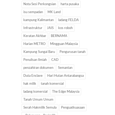
Nota Sesi Perkongsian
harta pusaka
isu sempadan
MK Land
kampung Kalimantan
ladang FELDA
Infrastruktur
JAIS
kos roboh
Keratan Akhbar
BERNAMA
Harian METRO
Mingguan Malaysia
Kampung Sungai Baru
Pengurusan tanah
Penulisan Ilmiah
CAD
penzahiran dokumen
Semantan
Duta Enclave
Hari Hutan Antarabangsa
hak milik
tanah komersial
ladang komersial
The Edge Malaysia
Tanah Umum Umum
Serah Hakmilik Semula
Penguatkuasaan