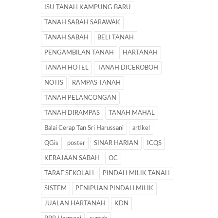
ISU TANAH KAMPUNG BARU
TANAH SABAH SARAWAK
TANAH SABAH
BELI TANAH
PENGAMBILAN TANAH
HARTANAH
TANAH HOTEL
TANAH DICEROBOH
NOTIS
RAMPAS TANAH
TANAH PELANCONGAN
TANAH DIRAMPAS
TANAH MAHAL
Balai Cerap Tan Sri Harussani
artikel
QGis
poster
SINAR HARIAN
ICQS
KERAJAAN SABAH
OC
TARAF SEKOLAH
PINDAH MILIK TANAH
SISTEM
PENIPUAN PINDAH MILIK
JUALAN HARTANAH
KDN