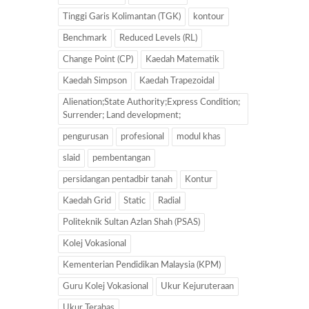
Tinggi Garis Kolimantan (TGK)
kontour
Benchmark
Reduced Levels (RL)
Change Point (CP)
Kaedah Matematik
Kaedah Simpson
Kaedah Trapezoidal
Alienation;State Authority;Express Condition;
Surrender; Land development;
pengurusan
profesional
modul khas
slaid
pembentangan
persidangan pentadbir tanah
Kontur
Kaedah Grid
Static
Radial
Politeknik Sultan Azlan Shah (PSAS)
Kolej Vokasional
Kementerian Pendidikan Malaysia (KPM)
Guru Kolej Vokasional
Ukur Kejuruteraan
Ukur Terabas