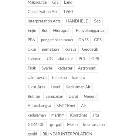
Mapsource
GIS
Land
Conservation Act
1960
Interpretation Acts
HANDHELD
Sop
Enjin
Bot
Hidrografi
Penyelenggaraan
PBN
pengambilan tanah
GNSS
GPS
Ukur
pemetaan
Kursus
Geodetik
Laporan
UG
alat ukur
PCL
GPR
Falak
Syarie
kadaster
Astronomi
cakerawala
teleskop
kamera
Ukur Aras
Level
Kedalaman Air
Butiran
Sempadan
Darat
Negeri
Antarabangsa
MyRTKnet
Air
kedalaman
maritim
Koordinat
Jitu
GDM200
gergaji
Mesin
keselamatan
geoid
BILINEAR INTERPOLATION