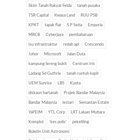
Skim Tanah Rakyat Felda
tanah pusaka
TSR Capital
Kwasa Land
RUU PSB
KPKT
tapak flat
S P Setia
Emporia
MRCB
Cyberjaya
pembaharuan
Isu infrastruktur
redah api
Crescendo
Johor
Microsoft
Jalan Duta
kampung lereng bukit
Centrum Iris
Ladang Sd Guthrie
tanah runtuh kapit
UEM Sunrise
LBS
Kuota
diskaun hartanah
Projek Bandar Malaysia
Bandar Malaysia
lestari
Semantan Estate
YaPEIM
YTL Corp
LRT Laluan Mutiara
Komplot
‘kes polis’
pekeliling
Buletin Unit Astronomi