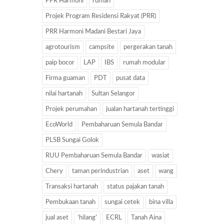
PPR Harmoni
rumah
Projek Program Residensi Rakyat (PRR)
PRR Harmoni Madani Bestari Jaya
agrotourism
campsite
pergerakan tanah
paip bocor
LAP
IBS
rumah modular
Firma guaman
PDT
pusat data
nilai hartanah
Sultan Selangor
Projek perumahan
jualan hartanah tertinggi
EcoWorld
Pembaharuan Semula Bandar
PLSB Sungai Golok
RUU Pembaharuan Semula Bandar
wasiat
Chery
taman perindustrian
aset
wang
Transaksi hartanah
status pajakan tanah
Pembukaan tanah
sungai cetek
bina villa
jual aset
‘hilang’
ECRL
Tanah Aina