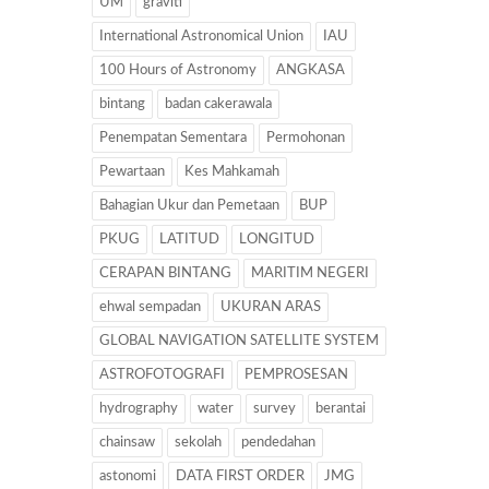
UM
graviti
International Astronomical Union
IAU
100 Hours of Astronomy
ANGKASA
bintang
badan cakerawala
Penempatan Sementara
Permohonan
Pewartaan
Kes Mahkamah
Bahagian Ukur dan Pemetaan
BUP
PKUG
LATITUD
LONGITUD
CERAPAN BINTANG
MARITIM NEGERI
ehwal sempadan
UKURAN ARAS
GLOBAL NAVIGATION SATELLITE SYSTEM
ASTROFOTOGRAFI
PEMPROSESAN
hydrography
water
survey
berantai
chainsaw
sekolah
pendedahan
astonomi
DATA FIRST ORDER
JMG