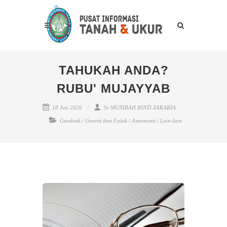
TAHUKAH ANDA?
RUBU' MUJAYYAB
18 Jun 2026
Sr MUNIRAH BINTI ZAKARIA
Geodetik
/
Graviti dan Falak
/
Astronomi
/
Lain-lain