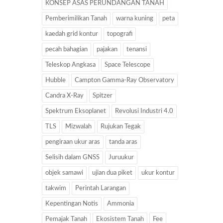
KONSEP ASAS PERUNDANGAN TANAH
Pemberimilikan Tanah
warna kuning
peta
kaedah grid kontur
topografi
pecah bahagian
pajakan
tenansi
Teleskop Angkasa
Space Telescope
Hubble
Campton Gamma-Ray Observatory
Candra X-Ray
Spitzer
Spektrum Eksoplanet
Revolusi Industri 4.0
TLS
Mizwalah
Rujukan Tegak
pengiraan ukur aras
tanda aras
Selisih dalam GNSS
Juruukur
objek samawi
ujian dua piket
ukur kontur
takwim
Perintah Larangan
Kepentingan Notis
Ammonia
Pemajak Tanah
Ekosistem Tanah
Fee