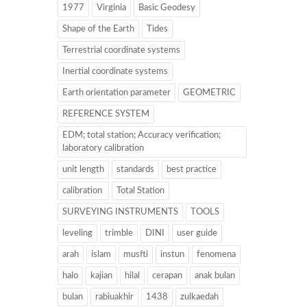
1977
Virginia
Basic Geodesy
Shape of the Earth
Tides
Terrestrial coordinate systems
Inertial coordinate systems
Earth orientation parameter
GEOMETRIC
REFERENCE SYSTEM
EDM; total station; Accuracy verification;
laboratory calibration
unit length
standards
best practice
calibration
Total Station
SURVEYING INSTRUMENTS
TOOLS
leveling
trimble
DINI
user guide
arah
islam
musfti
instun
fenomena
halo
kajian
hilal
cerapan
anak bulan
bulan
rabiuakhir
1438
zulkaedah