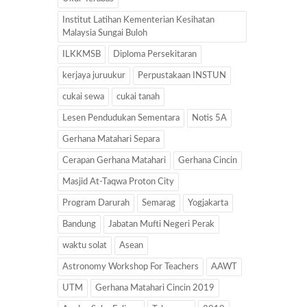
Institut Latihan Kementerian Kesihatan
Malaysia Sungai Buloh
ILKKMSB
Diploma Persekitaran
kerjaya juruukur
Perpustakaan INSTUN
cukai sewa
cukai tanah
Lesen Pendudukan Sementara
Notis 5A
Gerhana Matahari Separa
Cerapan Gerhana Matahari
Gerhana Cincin
Masjid At-Taqwa Proton City
Program Darurah
Semarag
Yogjakarta
Bandung
Jabatan Mufti Negeri Perak
waktu solat
Asean
Astronomy Workshop For Teachers
AAWT
UTM
Gerhana Matahari Cincin 2019