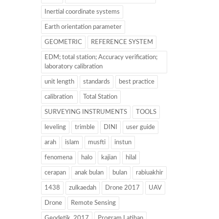
Inertial coordinate systems
Earth orientation parameter
GEOMETRIC
REFERENCE SYSTEM
EDM; total station; Accuracy verification;
laboratory calibration
unit length
standards
best practice
calibration
Total Station
SURVEYING INSTRUMENTS
TOOLS
leveling
trimble
DINI
user guide
arah
islam
musfti
instun
fenomena
halo
kajian
hilal
cerapan
anak bulan
bulan
rabiuakhir
1438
zulkaedah
Drone 2017
UAV
Drone
Remote Sensing
Geodetik. 2017
Program Latihan