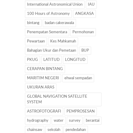
International Astronomical Union
IAU
100 Hours of Astronomy
ANGKASA
bintang
badan cakerawala
Penempatan Sementara
Permohonan
Pewartaan
Kes Mahkamah
Bahagian Ukur dan Pemetaan
BUP
PKUG
LATITUD
LONGITUD
CERAPAN BINTANG
MARITIM NEGERI
ehwal sempadan
UKURAN ARAS
GLOBAL NAVIGATION SATELLITE
SYSTEM
ASTROFOTOGRAFI
PEMPROSESAN
hydrography
water
survey
berantai
chainsaw
sekolah
pendedahan