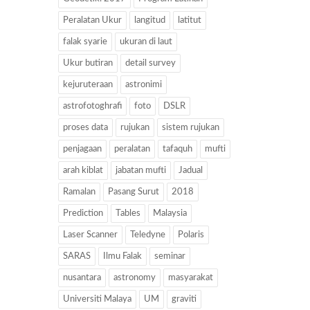
Peralatan Ukur
langitud
latitut
falak syarie
ukuran di laut
Ukur butiran
detail survey
kejuruteraan
astronimi
astrofotoghrafi
foto
DSLR
proses data
rujukan
sistem rujukan
penjagaan
peralatan
tafaquh
mufti
arah kiblat
jabatan mufti
Jadual
Ramalan
Pasang Surut
2018
Prediction
Tables
Malaysia
Laser Scanner
Teledyne
Polaris
SARAS
Ilmu Falak
seminar
nusantara
astronomy
masyarakat
Universiti Malaya
UM
graviti