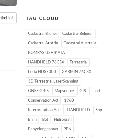
TAG CLOUD
kel ini
Cadastral Brunei
Cadastral Belgium
Cadastral Austria
Cadastral Australia
KOMPAS USHIKATA
HANDHELD 76CSX
Terrestrial
Lecia HDS7000
GARMIN 76CSX
3D Terrestrial LaserScanning
GNSS GR-5
Mapsource
GIS
Land
Conservation Act
1960
Interpretation Acts
HANDHELD
Sop
Enjin
Bot
Hidrografi
Penyelenggaraan
PBN