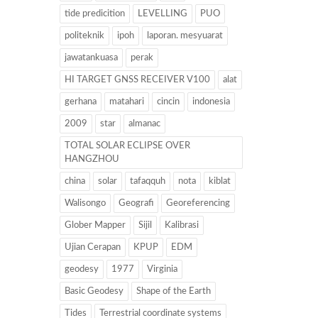
tide predicition
LEVELLING
PUO
politeknik
ipoh
laporan. mesyuarat
jawatankuasa
perak
HI TARGET GNSS RECEIVER V100
alat
gerhana
matahari
cincin
indonesia
2009
star
almanac
TOTAL SOLAR ECLIPSE OVER
HANGZHOU
china
solar
tafaqquh
nota
kiblat
Walisongo
Geografi
Georeferencing
Glober Mapper
Sijil
Kalibrasi
Ujian Cerapan
KPUP
EDM
geodesy
1977
Virginia
Basic Geodesy
Shape of the Earth
Tides
Terrestrial coordinate systems