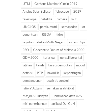
UTM
Gerhana Matahari Cincin 2019
Anulus Solar Eclipse
Telescope
2019
teleskope
Satellite
camera
laut
UNCLOS
perak. mufti
semapadan
lot
penentuan
RISDA
hidro
lanjutan. Jabatan Mufti Negeri
sistem. Gps
RSO
Geocentric Datum of Malaysia 2000
GDM2000
kerja luar
gergaji berantai
latihan
tanah
kursus jemputan
modul
definisi
PTP
hakmilik
kepentingan
pembangunan
dualistic control
Istiwa' Adzam
semakan arah kiblat
Masjid Al-Hidayah
Penawanan data UAV
misi penerbangan
aplikasi DJI Go 4