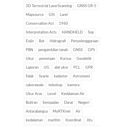
3D Terrestrial LaserScanning
GNSS GR-5
Mapsource
GIS
Land
Conservation Act
1960
Interpretation Acts
HANDHELD
Sop
Enjin
Bot
Hidrografi
Penyelenggaraan
PBN
pengambilan tanah
GNSS
GPS
Ukur
pemetaan
Kursus
Geodetik
Laporan
UG
alat ukur
PCL
GPR
Falak
Syarie
kadaster
Astronomi
cakerawala
teleskop
kamera
Ukur Aras
Level
Kedalaman Air
Butiran
Sempadan
Darat
Negeri
Antarabangsa
MyRTKnet
Air
kedalaman
maritim
Koordinat
Jitu