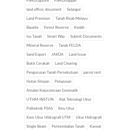
Pix4Dcapture
Pix4Dmapper
land office; document
Selangor
Land Premium
Tanah Rizab Melayu
Bauxite
Forest Reserve
Kedah
Isu Tanah
Smart Way
Submit Documents
Mineral Reserve
Tanah FELDA
Sand Export
JAKOA
Land Issue
Bukit Cerakah
Land Clearing
Pengurusan Tanah Persekutuan
parcel rent
Hutan Simpan
Pelupusan
Amalan Kejuruteraan Geomatik
UTHM-INSTUN
Alat Teknologi Ukur
Politeknik PSAS
Ilmu Ukur
Kem Ukur Hidrografi UTM
Ukur Hidrografi
Single Beam
Perkembalian Tanah
Kaveat