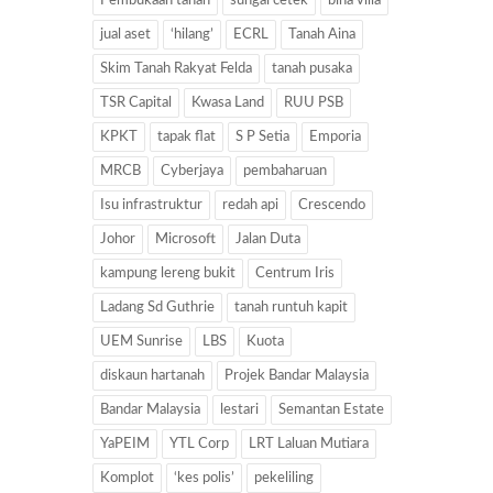
Pembukaan tanah
sungai cetek
bina villa
jual aset
‘hilang’
ECRL
Tanah Aina
Skim Tanah Rakyat Felda
tanah pusaka
TSR Capital
Kwasa Land
RUU PSB
KPKT
tapak flat
S P Setia
Emporia
MRCB
Cyberjaya
pembaharuan
Isu infrastruktur
redah api
Crescendo
Johor
Microsoft
Jalan Duta
kampung lereng bukit
Centrum Iris
Ladang Sd Guthrie
tanah runtuh kapit
UEM Sunrise
LBS
Kuota
diskaun hartanah
Projek Bandar Malaysia
Bandar Malaysia
lestari
Semantan Estate
YaPEIM
YTL Corp
LRT Laluan Mutiara
Komplot
‘kes polis’
pekeliling