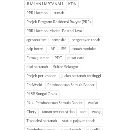
JUALAN HARTANAH
KDN
PPR Harmoni
rumah
Projek Program Residensi Rakyat (PRR)
PRR Harmoni Madani Bestari Jaya
agrotourism
campsite
pergerakan tanah
paip bocor
LAP
IBS
rumah modular
Firma guaman
PDT
pusat data
nilai hartanah
Sultan Selangor
Projek perumahan
jualan hartanah tertinggi
EcoWorld
Pembaharuan Semula Bandar
PLSB Sungai Golok
RUU Pembaharuan Semula Bandar
wasiat
Chery
taman perindustrian
aset
wang
Transaksi hartanah
status pajakan tanah