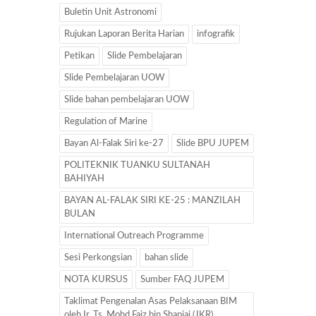
Buletin Unit Astronomi
Rujukan Laporan Berita Harian
infografik
Petikan
Slide Pembelajaran
Slide Pembelajaran UOW
Slide bahan pembelajaran UOW
Regulation of Marine
Bayan Al-Falak Siri ke-27
Slide BPU JUPEM
POLITEKNIK TUANKU SULTANAH
BAHIYAH
BAYAN AL-FALAK SIRI KE-25 : MANZILAH
BULAN
International Outreach Programme
Sesi Perkongsian
bahan slide
NOTA KURSUS
Sumber FAQ JUPEM
Taklimat Pengenalan Asas Pelaksanaan BIM
oleh Ir. Ts. Mohd Faiz bin Shapiai (JKR)