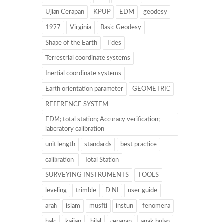
Ujian Cerapan
KPUP
EDM
geodesy
1977
Virginia
Basic Geodesy
Shape of the Earth
Tides
Terrestrial coordinate systems
Inertial coordinate systems
Earth orientation parameter
GEOMETRIC
REFERENCE SYSTEM
EDM; total station; Accuracy verification;
laboratory calibration
unit length
standards
best practice
calibration
Total Station
SURVEYING INSTRUMENTS
TOOLS
leveling
trimble
DINI
user guide
arah
islam
musfti
instun
fenomena
halo
kajian
hilal
cerapan
anak bulan