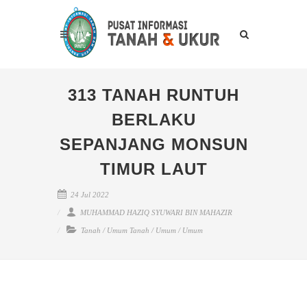
313 TANAH RUNTUH
BERLAKU
SEPANJANG MONSUN
TIMUR LAUT
24 Jul 2022
MUHAMMAD HAZIQ SYUWARI BIN MAHAZIR
Tanah
/
Umum Tanah
/
Umum
/
Umum