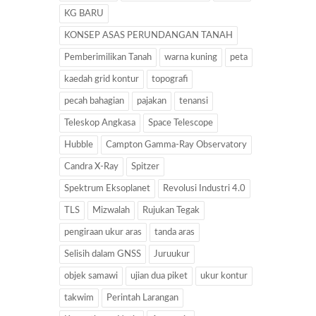
KG BARU
KONSEP ASAS PERUNDANGAN TANAH
Pemberimilikan Tanah
warna kuning
peta
kaedah grid kontur
topografi
pecah bahagian
pajakan
tenansi
Teleskop Angkasa
Space Telescope
Hubble
Campton Gamma-Ray Observatory
Candra X-Ray
Spitzer
Spektrum Eksoplanet
Revolusi Industri 4.0
TLS
Mizwalah
Rujukan Tegak
pengiraan ukur aras
tanda aras
Selisih dalam GNSS
Juruukur
objek samawi
ujian dua piket
ukur kontur
takwim
Perintah Larangan