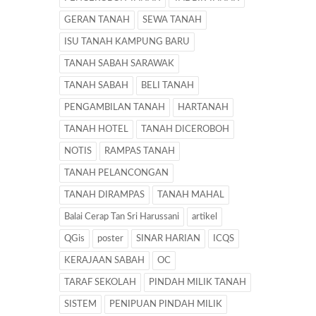
GERAN TANAH
SEWA TANAH
ISU TANAH KAMPUNG BARU
TANAH SABAH SARAWAK
TANAH SABAH
BELI TANAH
PENGAMBILAN TANAH
HARTANAH
TANAH HOTEL
TANAH DICEROBOH
NOTIS
RAMPAS TANAH
TANAH PELANCONGAN
TANAH DIRAMPAS
TANAH MAHAL
Balai Cerap Tan Sri Harussani
artikel
QGis
poster
SINAR HARIAN
ICQS
KERAJAAN SABAH
OC
TARAF SEKOLAH
PINDAH MILIK TANAH
SISTEM
PENIPUAN PINDAH MILIK