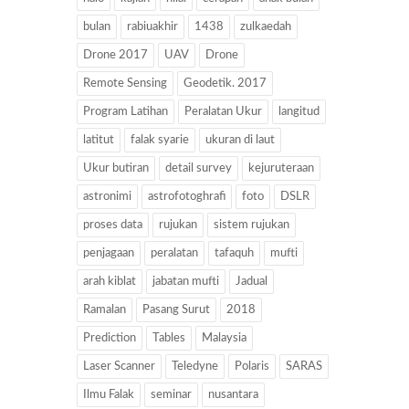
bulan
rabiuakhir
1438
zulkaedah
Drone 2017
UAV
Drone
Remote Sensing
Geodetik. 2017
Program Latihan
Peralatan Ukur
langitud
latitut
falak syarie
ukuran di laut
Ukur butiran
detail survey
kejuruteraan
astronimi
astrofotoghrafi
foto
DSLR
proses data
rujukan
sistem rujukan
penjagaan
peralatan
tafaquh
mufti
arah kiblat
jabatan mufti
Jadual
Ramalan
Pasang Surut
2018
Prediction
Tables
Malaysia
Laser Scanner
Teledyne
Polaris
SARAS
Ilmu Falak
seminar
nusantara