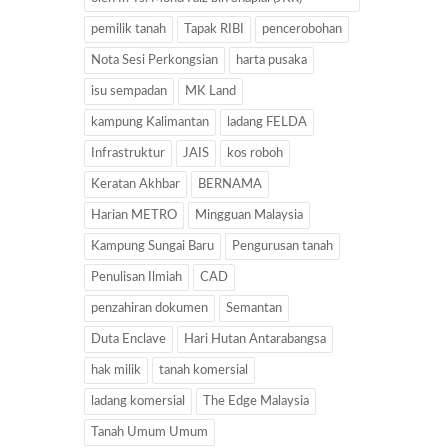
pemilik tanah
Tapak RIBI
pencerobohan
Nota Sesi Perkongsian
harta pusaka
isu sempadan
MK Land
kampung Kalimantan
ladang FELDA
Infrastruktur
JAIS
kos roboh
Keratan Akhbar
BERNAMA
Harian METRO
Mingguan Malaysia
Kampung Sungai Baru
Pengurusan tanah
Penulisan Ilmiah
CAD
penzahiran dokumen
Semantan
Duta Enclave
Hari Hutan Antarabangsa
hak milik
tanah komersial
ladang komersial
The Edge Malaysia
Tanah Umum Umum