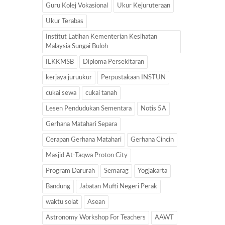
Guru Kolej Vokasional
Ukur Kejuruteraan
Ukur Terabas
Institut Latihan Kementerian Kesihatan
Malaysia Sungai Buloh
ILKKMSB
Diploma Persekitaran
kerjaya juruukur
Perpustakaan INSTUN
cukai sewa
cukai tanah
Lesen Pendudukan Sementara
Notis 5A
Gerhana Matahari Separa
Cerapan Gerhana Matahari
Gerhana Cincin
Masjid At-Taqwa Proton City
Program Darurah
Semarag
Yogjakarta
Bandung
Jabatan Mufti Negeri Perak
waktu solat
Asean
Astronomy Workshop For Teachers
AAWT