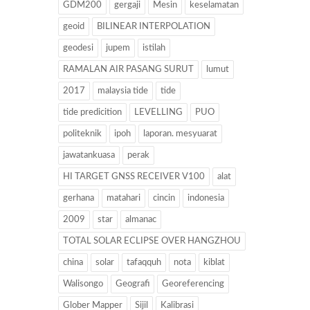
GDM200
gergaji
Mesin
keselamatan
geoid
BILINEAR INTERPOLATION
geodesi
jupem
istilah
RAMALAN AIR PASANG SURUT
lumut
2017
malaysia tide
tide
tide predicition
LEVELLING
PUO
politeknik
ipoh
laporan. mesyuarat
jawatankuasa
perak
HI TARGET GNSS RECEIVER V100
alat
gerhana
matahari
cincin
indonesia
2009
star
almanac
TOTAL SOLAR ECLIPSE OVER HANGZHOU
china
solar
tafaqquh
nota
kiblat
Walisongo
Geografi
Georeferencing
Glober Mapper
Sijil
Kalibrasi