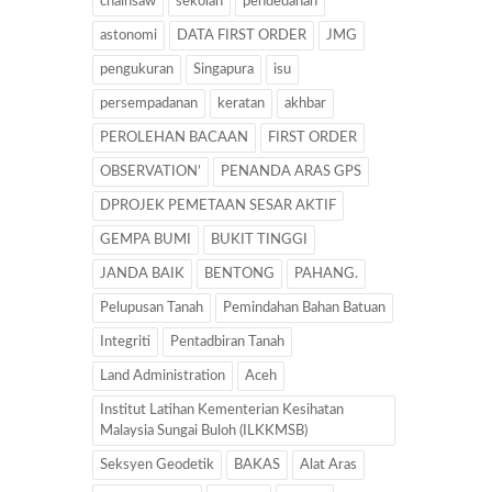
chainsaw
sekolah
pendedahan
astonomi
DATA FIRST ORDER
JMG
pengukuran
Singapura
isu
persempadanan
keratan
akhbar
PEROLEHAN BACAAN
FIRST ORDER
OBSERVATION’
PENANDA ARAS GPS
DPROJEK PEMETAAN SESAR AKTIF
GEMPA BUMI
BUKIT TINGGI
JANDA BAIK
BENTONG
PAHANG.
Pelupusan Tanah
Pemindahan Bahan Batuan
Integriti
Pentadbiran Tanah
Land Administration
Aceh
Institut Latihan Kementerian Kesihatan
Malaysia Sungai Buloh (ILKKMSB)
Seksyen Geodetik
BAKAS
Alat Aras