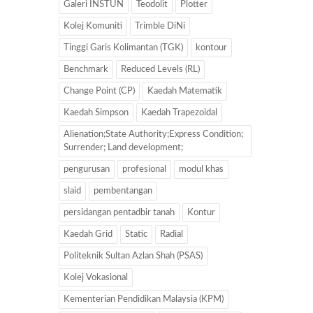
Galeri INSTUN
Teodolit
Plotter
Kolej Komuniti
Trimble DiNi
Tinggi Garis Kolimantan (TGK)
kontour
Benchmark
Reduced Levels (RL)
Change Point (CP)
Kaedah Matematik
Kaedah Simpson
Kaedah Trapezoidal
Alienation;State Authority;Express Condition;
Surrender; Land development;
pengurusan
profesional
modul khas
slaid
pembentangan
persidangan pentadbir tanah
Kontur
Kaedah Grid
Static
Radial
Politeknik Sultan Azlan Shah (PSAS)
Kolej Vokasional
Kementerian Pendidikan Malaysia (KPM)