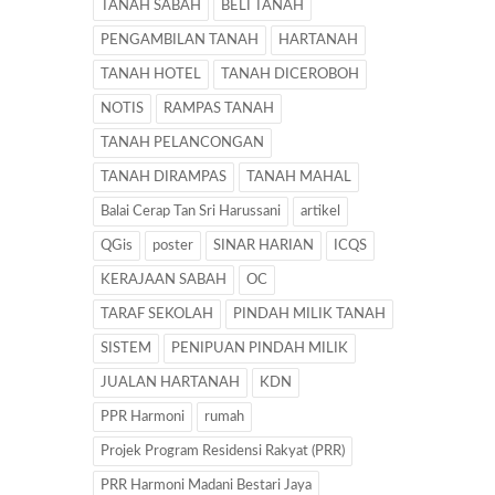
TANAH SABAH
BELI TANAH
PENGAMBILAN TANAH
HARTANAH
TANAH HOTEL
TANAH DICEROBOH
NOTIS
RAMPAS TANAH
TANAH PELANCONGAN
TANAH DIRAMPAS
TANAH MAHAL
Balai Cerap Tan Sri Harussani
artikel
QGis
poster
SINAR HARIAN
ICQS
KERAJAAN SABAH
OC
TARAF SEKOLAH
PINDAH MILIK TANAH
SISTEM
PENIPUAN PINDAH MILIK
JUALAN HARTANAH
KDN
PPR Harmoni
rumah
Projek Program Residensi Rakyat (PRR)
PRR Harmoni Madani Bestari Jaya