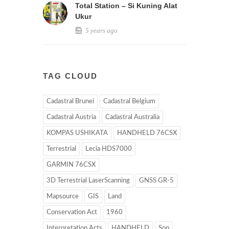
Total Station – Si Kuning Alat
Ukur
5 years ago
TAG CLOUD
Cadastral Brunei
Cadastral Belgium
Cadastral Austria
Cadastral Australia
KOMPAS USHIKATA
HANDHELD 76CSX
Terrestrial
Lecia HDS7000
GARMIN 76CSX
3D Terrestrial LaserScanning
GNSS GR-5
Mapsource
GIS
Land
Conservation Act
1960
Interpretation Acts
HANDHELD
Sop