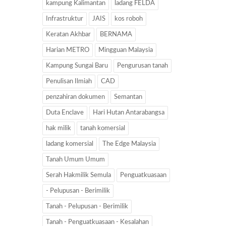
kampung Kalimantan
ladang FELDA
Infrastruktur
JAIS
kos roboh
Keratan Akhbar
BERNAMA
Harian METRO
Mingguan Malaysia
Kampung Sungai Baru
Pengurusan tanah
Penulisan Ilmiah
CAD
penzahiran dokumen
Semantan
Duta Enclave
Hari Hutan Antarabangsa
hak milik
tanah komersial
ladang komersial
The Edge Malaysia
Tanah Umum Umum
Serah Hakmilik Semula
Penguatkuasaan
- Pelupusan - Berimilik
Tanah - Pelupusan - Berimilik
Tanah - Penguatkuasaan - Kesalahan