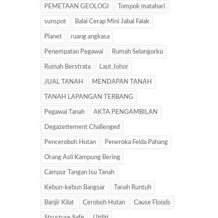
PEMETAAN GEOLOGI
Tompok matahari
sunspot
Balai Cerap Mini Jabal Falak
Planet
ruang angkasa
Penempatan Pegawai
Rumah Selangorku
Rumah Berstrata
Laut Johor
JUAL TANAH
MENDAPAN TANAH
TANAH LAPANGAN TERBANG
Pegawai Tanah
AKTA PENGAMBILAN
Degazettement Challenged
Penceroboh Hutan
Peneroka Felda Pahang
Orang Asli Kampung Bering
Campur Tangan Isu Tanah
Kebun-kebun Bangsar
Tanah Runtuh
Banjir Kilat
Ceroboh Hutan
Cause Floods
Structure Safe
Utiliti