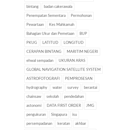
bintang
badan cakerawala
Penempatan Sementara
Permohonan
Pewartaan
Kes Mahkamah
Bahagian Ukur dan Pemetaan
BUP
PKUG
LATITUD
LONGITUD
CERAPAN BINTANG
MARITIM NEGERI
ehwal sempadan
UKURAN ARAS
GLOBAL NAVIGATION SATELLITE SYSTEM
ASTROFOTOGRAFI
PEMPROSESAN
hydrography
water
survey
berantai
chainsaw
sekolah
pendedahan
astonomi
DATA FIRST ORDER
JMG
pengukuran
Singapura
isu
persempadanan
keratan
akhbar