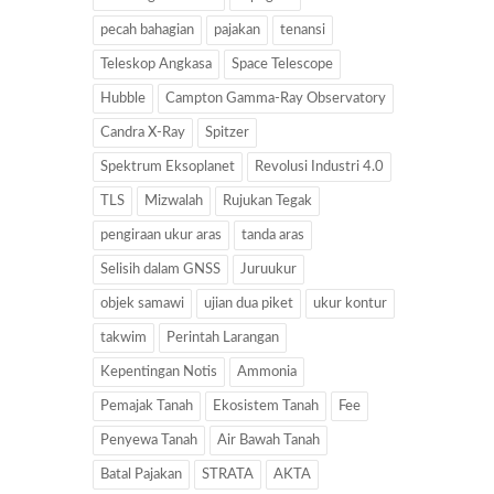
pecah bahagian
pajakan
tenansi
Teleskop Angkasa
Space Telescope
Hubble
Campton Gamma-Ray Observatory
Candra X-Ray
Spitzer
Spektrum Eksoplanet
Revolusi Industri 4.0
TLS
Mizwalah
Rujukan Tegak
pengiraan ukur aras
tanda aras
Selisih dalam GNSS
Juruukur
objek samawi
ujian dua piket
ukur kontur
takwim
Perintah Larangan
Kepentingan Notis
Ammonia
Pemajak Tanah
Ekosistem Tanah
Fee
Penyewa Tanah
Air Bawah Tanah
Batal Pajakan
STRATA
AKTA