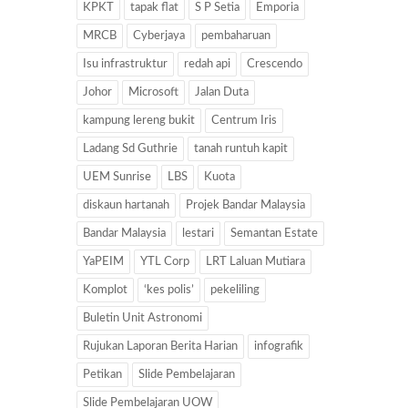
KPKT
tapak flat
S P Setia
Emporia
MRCB
Cyberjaya
pembaharuan
Isu infrastruktur
redah api
Crescendo
Johor
Microsoft
Jalan Duta
kampung lereng bukit
Centrum Iris
Ladang Sd Guthrie
tanah runtuh kapit
UEM Sunrise
LBS
Kuota
diskaun hartanah
Projek Bandar Malaysia
Bandar Malaysia
lestari
Semantan Estate
YaPEIM
YTL Corp
LRT Laluan Mutiara
Komplot
‘kes polis’
pekeliling
Buletin Unit Astronomi
Rujukan Laporan Berita Harian
infografik
Petikan
Slide Pembelajaran
Slide Pembelajaran UOW