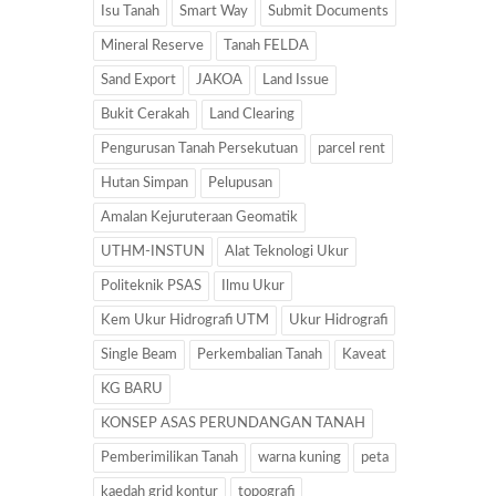
Isu Tanah
Smart Way
Submit Documents
Mineral Reserve
Tanah FELDA
Sand Export
JAKOA
Land Issue
Bukit Cerakah
Land Clearing
Pengurusan Tanah Persekutuan
parcel rent
Hutan Simpan
Pelupusan
Amalan Kejuruteraan Geomatik
UTHM-INSTUN
Alat Teknologi Ukur
Politeknik PSAS
Ilmu Ukur
Kem Ukur Hidrografi UTM
Ukur Hidrografi
Single Beam
Perkembalian Tanah
Kaveat
KG BARU
KONSEP ASAS PERUNDANGAN TANAH
Pemberimilikan Tanah
warna kuning
peta
kaedah grid kontur
topografi