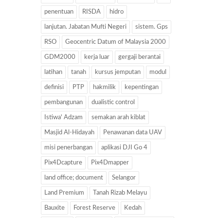
penentuan
RISDA
hidro
lanjutan. Jabatan Mufti Negeri
sistem. Gps
RSO
Geocentric Datum of Malaysia 2000
GDM2000
kerja luar
gergaji berantai
latihan
tanah
kursus jemputan
modul
definisi
PTP
hakmilik
kepentingan
pembangunan
dualistic control
Istiwa' Adzam
semakan arah kiblat
Masjid Al-Hidayah
Penawanan data UAV
misi penerbangan
aplikasi DJI Go 4
Pix4Dcapture
Pix4Dmapper
land office; document
Selangor
Land Premium
Tanah Rizab Melayu
Bauxite
Forest Reserve
Kedah