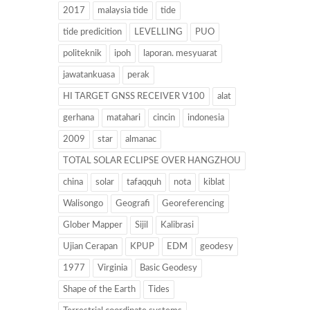
2017
malaysia tide
tide
tide predicition
LEVELLING
PUO
politeknik
ipoh
laporan. mesyuarat
jawatankuasa
perak
HI TARGET GNSS RECEIVER V100
alat
gerhana
matahari
cincin
indonesia
2009
star
almanac
TOTAL SOLAR ECLIPSE OVER HANGZHOU
china
solar
tafaqquh
nota
kiblat
Walisongo
Geografi
Georeferencing
Glober Mapper
Sijil
Kalibrasi
Ujian Cerapan
KPUP
EDM
geodesy
1977
Virginia
Basic Geodesy
Shape of the Earth
Tides