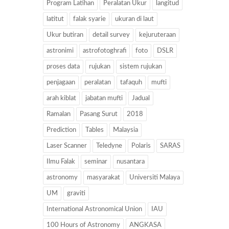
Program Latihan
Peralatan Ukur
langitud
latitut
falak syarie
ukuran di laut
Ukur butiran
detail survey
kejuruteraan
astronimi
astrofotoghrafi
foto
DSLR
proses data
rujukan
sistem rujukan
penjagaan
peralatan
tafaquh
mufti
arah kiblat
jabatan mufti
Jadual
Ramalan
Pasang Surut
2018
Prediction
Tables
Malaysia
Laser Scanner
Teledyne
Polaris
SARAS
Ilmu Falak
seminar
nusantara
astronomy
masyarakat
Universiti Malaya
UM
graviti
International Astronomical Union
IAU
100 Hours of Astronomy
ANGKASA