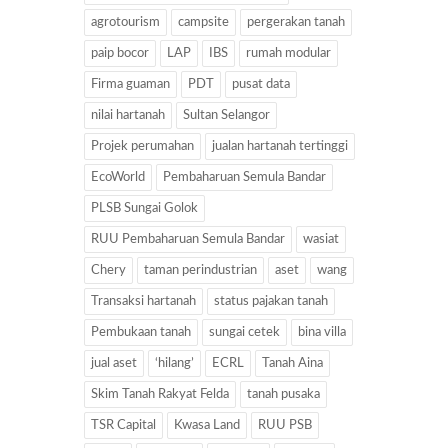
agrotourism
campsite
pergerakan tanah
paip bocor
LAP
IBS
rumah modular
Firma guaman
PDT
pusat data
nilai hartanah
Sultan Selangor
Projek perumahan
jualan hartanah tertinggi
EcoWorld
Pembaharuan Semula Bandar
PLSB Sungai Golok
RUU Pembaharuan Semula Bandar
wasiat
Chery
taman perindustrian
aset
wang
Transaksi hartanah
status pajakan tanah
Pembukaan tanah
sungai cetek
bina villa
jual aset
‘hilang’
ECRL
Tanah Aina
Skim Tanah Rakyat Felda
tanah pusaka
TSR Capital
Kwasa Land
RUU PSB