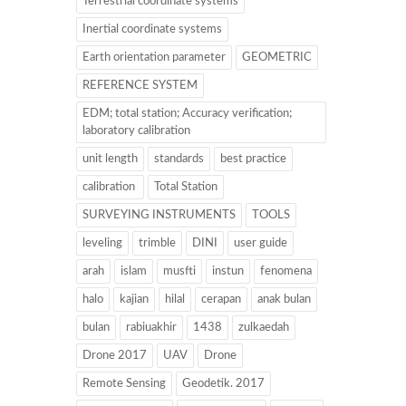
Terrestrial coordinate systems
Inertial coordinate systems
Earth orientation parameter
GEOMETRIC
REFERENCE SYSTEM
EDM; total station; Accuracy verification;
laboratory calibration
unit length
standards
best practice
calibration
Total Station
SURVEYING INSTRUMENTS
TOOLS
leveling
trimble
DINI
user guide
arah
islam
musfti
instun
fenomena
halo
kajian
hilal
cerapan
anak bulan
bulan
rabiuakhir
1438
zulkaedah
Drone 2017
UAV
Drone
Remote Sensing
Geodetik. 2017