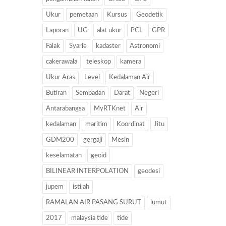
Ukur
pemetaan
Kursus
Geodetik
Laporan
UG
alat ukur
PCL
GPR
Falak
Syarie
kadaster
Astronomi
cakerawala
teleskop
kamera
Ukur Aras
Level
Kedalaman Air
Butiran
Sempadan
Darat
Negeri
Antarabangsa
MyRTKnet
Air
kedalaman
maritim
Koordinat
Jitu
GDM200
gergaji
Mesin
keselamatan
geoid
BILINEAR INTERPOLATION
geodesi
jupem
istilah
RAMALAN AIR PASANG SURUT
lumut
2017
malaysia tide
tide