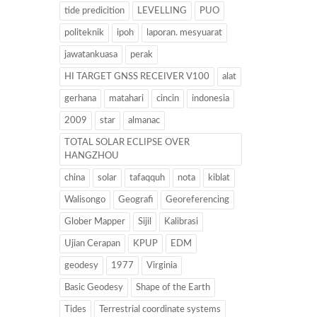
tide predicition
LEVELLING
PUO
politeknik
ipoh
laporan. mesyuarat
jawatankuasa
perak
HI TARGET GNSS RECEIVER V100
alat
gerhana
matahari
cincin
indonesia
2009
star
almanac
TOTAL SOLAR ECLIPSE OVER
HANGZHOU
china
solar
tafaqquh
nota
kiblat
Walisongo
Geografi
Georeferencing
Glober Mapper
Sijil
Kalibrasi
Ujian Cerapan
KPUP
EDM
geodesy
1977
Virginia
Basic Geodesy
Shape of the Earth
Tides
Terrestrial coordinate systems