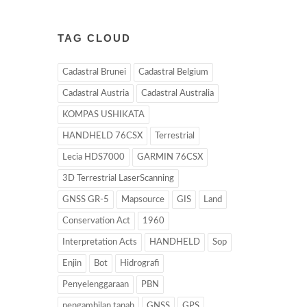
TAG CLOUD
Cadastral Brunei
Cadastral Belgium
Cadastral Austria
Cadastral Australia
KOMPAS USHIKATA
HANDHELD 76CSX
Terrestrial
Lecia HDS7000
GARMIN 76CSX
3D Terrestrial LaserScanning
GNSS GR-5
Mapsource
GIS
Land
Conservation Act
1960
Interpretation Acts
HANDHELD
Sop
Enjin
Bot
Hidrografi
Penyelenggaraan
PBN
pengambilan tanah
GNSS
GPS