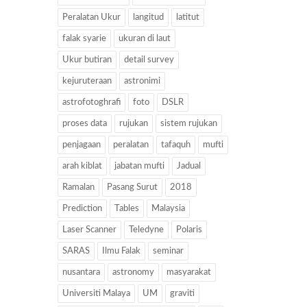
Peralatan Ukur
langitud
latitut
falak syarie
ukuran di laut
Ukur butiran
detail survey
kejuruteraan
astronimi
astrofotoghrafi
foto
DSLR
proses data
rujukan
sistem rujukan
penjagaan
peralatan
tafaquh
mufti
arah kiblat
jabatan mufti
Jadual
Ramalan
Pasang Surut
2018
Prediction
Tables
Malaysia
Laser Scanner
Teledyne
Polaris
SARAS
Ilmu Falak
seminar
nusantara
astronomy
masyarakat
Universiti Malaya
UM
graviti