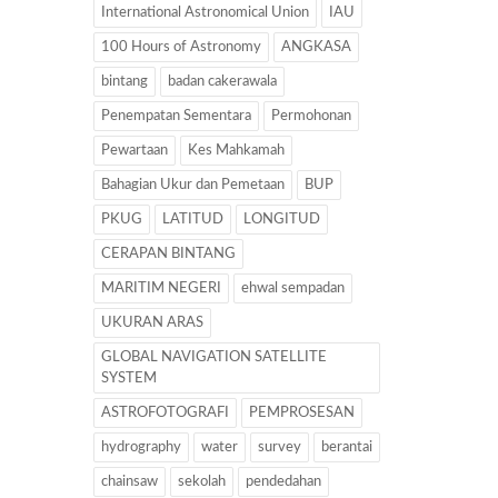
International Astronomical Union
IAU
100 Hours of Astronomy
ANGKASA
bintang
badan cakerawala
Penempatan Sementara
Permohonan
Pewartaan
Kes Mahkamah
Bahagian Ukur dan Pemetaan
BUP
PKUG
LATITUD
LONGITUD
CERAPAN BINTANG
MARITIM NEGERI
ehwal sempadan
UKURAN ARAS
GLOBAL NAVIGATION SATELLITE
SYSTEM
ASTROFOTOGRAFI
PEMPROSESAN
hydrography
water
survey
berantai
chainsaw
sekolah
pendedahan