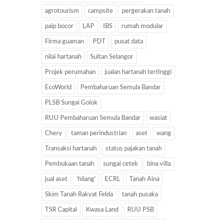
agrotourism
campsite
pergerakan tanah
paip bocor
LAP
IBS
rumah modular
Firma guaman
PDT
pusat data
nilai hartanah
Sultan Selangor
Projek perumahan
jualan hartanah tertinggi
EcoWorld
Pembaharuan Semula Bandar
PLSB Sungai Golok
RUU Pembaharuan Semula Bandar
wasiat
Chery
taman perindustrian
aset
wang
Transaksi hartanah
status pajakan tanah
Pembukaan tanah
sungai cetek
bina villa
jual aset
‘hilang’
ECRL
Tanah Aina
Skim Tanah Rakyat Felda
tanah pusaka
TSR Capital
Kwasa Land
RUU PSB