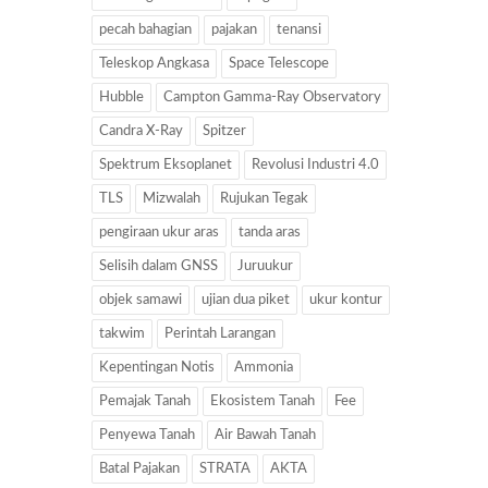
pecah bahagian
pajakan
tenansi
Teleskop Angkasa
Space Telescope
Hubble
Campton Gamma-Ray Observatory
Candra X-Ray
Spitzer
Spektrum Eksoplanet
Revolusi Industri 4.0
TLS
Mizwalah
Rujukan Tegak
pengiraan ukur aras
tanda aras
Selisih dalam GNSS
Juruukur
objek samawi
ujian dua piket
ukur kontur
takwim
Perintah Larangan
Kepentingan Notis
Ammonia
Pemajak Tanah
Ekosistem Tanah
Fee
Penyewa Tanah
Air Bawah Tanah
Batal Pajakan
STRATA
AKTA