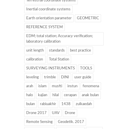
Terrestrial coordinate systems
Inertial coordinate systems
Earth orientation parameter
GEOMETRIC
REFERENCE SYSTEM
EDM; total station; Accuracy verification;
laboratory calibration
unit length
standards
best practice
calibration
Total Station
SURVEYING INSTRUMENTS
TOOLS
leveling
trimble
DINI
user guide
arah
islam
musfti
instun
fenomena
halo
kajian
hilal
cerapan
anak bulan
bulan
rabiuakhir
1438
zulkaedah
Drone 2017
UAV
Drone
Remote Sensing
Geodetik. 2017