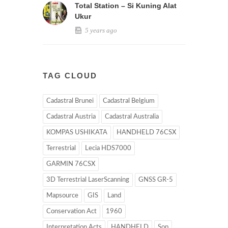
Total Station – Si Kuning Alat
Ukur
5 years ago
TAG CLOUD
Cadastral Brunei
Cadastral Belgium
Cadastral Austria
Cadastral Australia
KOMPAS USHIKATA
HANDHELD 76CSX
Terrestrial
Lecia HDS7000
GARMIN 76CSX
3D Terrestrial LaserScanning
GNSS GR-5
Mapsource
GIS
Land
Conservation Act
1960
Interpretation Acts
HANDHELD
Sop