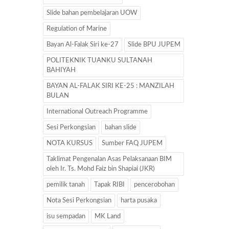
Slide bahan pembelajaran UOW
Regulation of Marine
Bayan Al-Falak Siri ke-27
Slide BPU JUPEM
POLITEKNIK TUANKU SULTANAH
BAHIYAH
BAYAN AL-FALAK SIRI KE-25 : MANZILAH
BULAN
International Outreach Programme
Sesi Perkongsian
bahan slide
NOTA KURSUS
Sumber FAQ JUPEM
Taklimat Pengenalan Asas Pelaksanaan BIM
oleh Ir. Ts. Mohd Faiz bin Shapiai (JKR)
pemilik tanah
Tapak RIBI
pencerobohan
Nota Sesi Perkongsian
harta pusaka
isu sempadan
MK Land