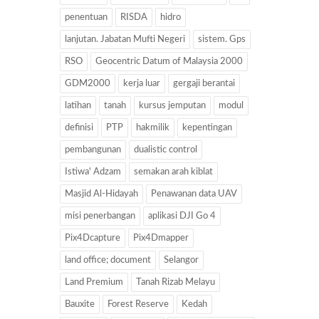
penentuan
RISDA
hidro
lanjutan. Jabatan Mufti Negeri
sistem. Gps
RSO
Geocentric Datum of Malaysia 2000
GDM2000
kerja luar
gergaji berantai
latihan
tanah
kursus jemputan
modul
definisi
PTP
hakmilik
kepentingan
pembangunan
dualistic control
Istiwa' Adzam
semakan arah kiblat
Masjid Al-Hidayah
Penawanan data UAV
misi penerbangan
aplikasi DJI Go 4
Pix4Dcapture
Pix4Dmapper
land office; document
Selangor
Land Premium
Tanah Rizab Melayu
Bauxite
Forest Reserve
Kedah