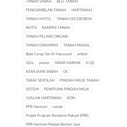
TANAH SABAH
BELI TANAH
PENGAMBILAN TANAH
HARTANAH
TANAH HOTEL
TANAH DICEROBOH
NOTIS
RAMPAS TANAH
TANAH PELANCONGAN
TANAH DIRAMPAS
TANAH MAHAL
Balai Cerap Tan Sri Harussani
artikel
QGis
poster
SINAR HARIAN
ICQS
KERAJAAN SABAH
OC
TARAF SEKOLAH
PINDAH MILIK TANAH
SISTEM
PENIPUAN PINDAH MILIK
JUALAN HARTANAH
KDN
PPR Harmoni
rumah
Projek Program Residensi Rakyat (PRR)
PRR Harmoni Madani Bestari Jaya