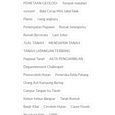
PEMETAAN GEOLOGI
Tompok matahari
sunspot
Balai Cerap Mini Jabal Falak
Planet
ruang angkasa
Penempatan Pegawai
Rumah Selangorku
Rumah Berstrata
Laut Johor
JUAL TANAH
MENDAPAN TANAH
TANAH LAPANGAN TERBANG
Pegawai Tanah
AKTA PENGAMBILAN
Degazettement Challenged
Penceroboh Hutan
Peneroka Felda Pahang
Orang Asli Kampung Bering
Campur Tangan Isu Tanah
Kebun-kebun Bangsar
Tanah Runtuh
Banjir Kilat
Ceroboh Hutan
Cause Floods
Structure Safe
Utiliti