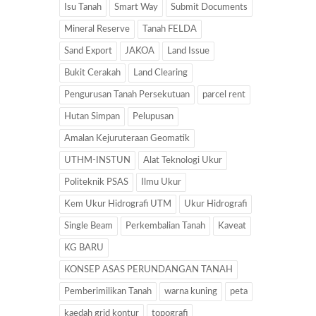
Isu Tanah
Smart Way
Submit Documents
Mineral Reserve
Tanah FELDA
Sand Export
JAKOA
Land Issue
Bukit Cerakah
Land Clearing
Pengurusan Tanah Persekutuan
parcel rent
Hutan Simpan
Pelupusan
Amalan Kejuruteraan Geomatik
UTHM-INSTUN
Alat Teknologi Ukur
Politeknik PSAS
Ilmu Ukur
Kem Ukur Hidrografi UTM
Ukur Hidrografi
Single Beam
Perkembalian Tanah
Kaveat
KG BARU
KONSEP ASAS PERUNDANGAN TANAH
Pemberimilikan Tanah
warna kuning
peta
kaedah grid kontur
topografi