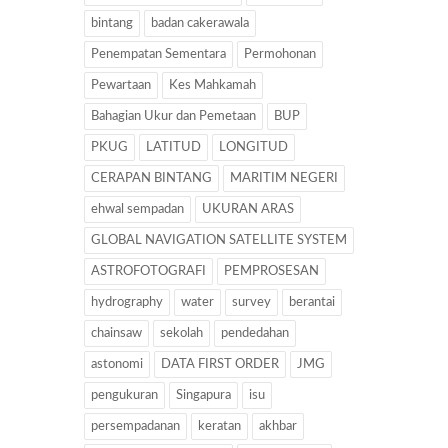
bintang
badan cakerawala
Penempatan Sementara
Permohonan
Pewartaan
Kes Mahkamah
Bahagian Ukur dan Pemetaan
BUP
PKUG
LATITUD
LONGITUD
CERAPAN BINTANG
MARITIM NEGERI
ehwal sempadan
UKURAN ARAS
GLOBAL NAVIGATION SATELLITE SYSTEM
ASTROFOTOGRAFI
PEMPROSESAN
hydrography
water
survey
berantai
chainsaw
sekolah
pendedahan
astonomi
DATA FIRST ORDER
JMG
pengukuran
Singapura
isu
persempadanan
keratan
akhbar