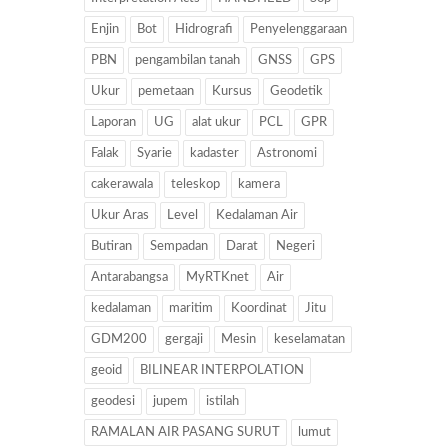
Enjin
Bot
Hidrografi
Penyelenggaraan
PBN
pengambilan tanah
GNSS
GPS
Ukur
pemetaan
Kursus
Geodetik
Laporan
UG
alat ukur
PCL
GPR
Falak
Syarie
kadaster
Astronomi
cakerawala
teleskop
kamera
Ukur Aras
Level
Kedalaman Air
Butiran
Sempadan
Darat
Negeri
Antarabangsa
MyRTKnet
Air
kedalaman
maritim
Koordinat
Jitu
GDM200
gergaji
Mesin
keselamatan
geoid
BILINEAR INTERPOLATION
geodesi
jupem
istilah
RAMALAN AIR PASANG SURUT
lumut