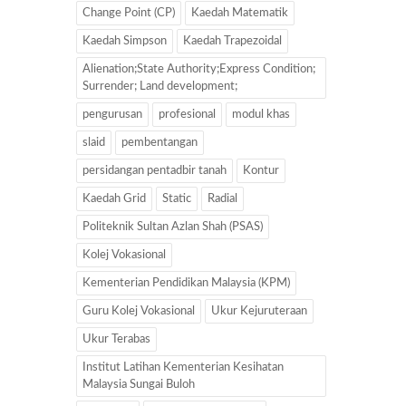
Change Point (CP)
Kaedah Matematik
Kaedah Simpson
Kaedah Trapezoidal
Alienation;State Authority;Express Condition;
Surrender; Land development;
pengurusan
profesional
modul khas
slaid
pembentangan
persidangan pentadbir tanah
Kontur
Kaedah Grid
Static
Radial
Politeknik Sultan Azlan Shah (PSAS)
Kolej Vokasional
Kementerian Pendidikan Malaysia (KPM)
Guru Kolej Vokasional
Ukur Kejuruteraan
Ukur Terabas
Institut Latihan Kementerian Kesihatan
Malaysia Sungai Buloh