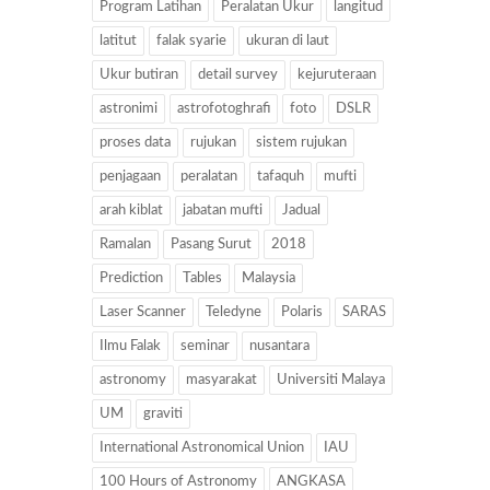
Program Latihan
Peralatan Ukur
langitud
latitut
falak syarie
ukuran di laut
Ukur butiran
detail survey
kejuruteraan
astronimi
astrofotoghrafi
foto
DSLR
proses data
rujukan
sistem rujukan
penjagaan
peralatan
tafaquh
mufti
arah kiblat
jabatan mufti
Jadual
Ramalan
Pasang Surut
2018
Prediction
Tables
Malaysia
Laser Scanner
Teledyne
Polaris
SARAS
Ilmu Falak
seminar
nusantara
astronomy
masyarakat
Universiti Malaya
UM
graviti
International Astronomical Union
IAU
100 Hours of Astronomy
ANGKASA