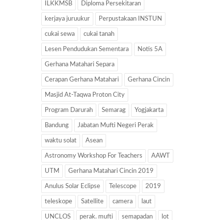
ILKKMSB
Diploma Persekitaran
kerjaya juruukur
Perpustakaan INSTUN
cukai sewa
cukai tanah
Lesen Pendudukan Sementara
Notis 5A
Gerhana Matahari Separa
Cerapan Gerhana Matahari
Gerhana Cincin
Masjid At-Taqwa Proton City
Program Darurah
Semarag
Yogjakarta
Bandung
Jabatan Mufti Negeri Perak
waktu solat
Asean
Astronomy Workshop For Teachers
AAWT
UTM
Gerhana Matahari Cincin 2019
Anulus Solar Eclipse
Telescope
2019
teleskope
Satellite
camera
laut
UNCLOS
perak. mufti
semapadan
lot