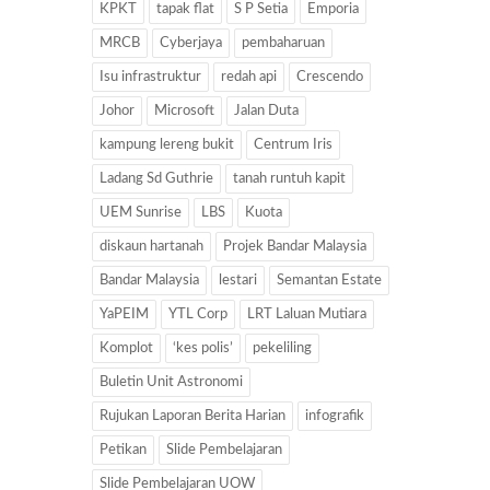
KPKT
tapak flat
S P Setia
Emporia
MRCB
Cyberjaya
pembaharuan
Isu infrastruktur
redah api
Crescendo
Johor
Microsoft
Jalan Duta
kampung lereng bukit
Centrum Iris
Ladang Sd Guthrie
tanah runtuh kapit
UEM Sunrise
LBS
Kuota
diskaun hartanah
Projek Bandar Malaysia
Bandar Malaysia
lestari
Semantan Estate
YaPEIM
YTL Corp
LRT Laluan Mutiara
Komplot
‘kes polis’
pekeliling
Buletin Unit Astronomi
Rujukan Laporan Berita Harian
infografik
Petikan
Slide Pembelajaran
Slide Pembelajaran UOW