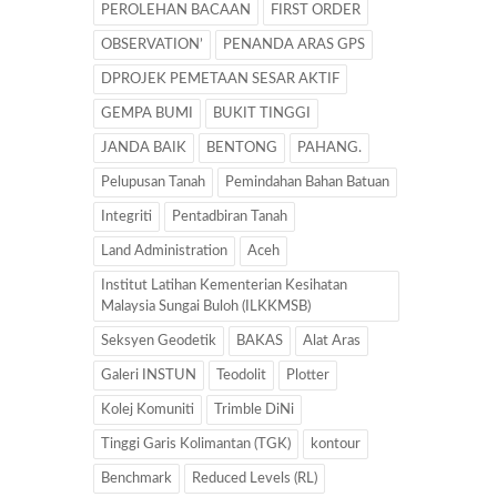
PEROLEHAN BACAAN
FIRST ORDER
OBSERVATION’
PENANDA ARAS GPS
DPROJEK PEMETAAN SESAR AKTIF
GEMPA BUMI
BUKIT TINGGI
JANDA BAIK
BENTONG
PAHANG.
Pelupusan Tanah
Pemindahan Bahan Batuan
Integriti
Pentadbiran Tanah
Land Administration
Aceh
Institut Latihan Kementerian Kesihatan
Malaysia Sungai Buloh (ILKKMSB)
Seksyen Geodetik
BAKAS
Alat Aras
Galeri INSTUN
Teodolit
Plotter
Kolej Komuniti
Trimble DiNi
Tinggi Garis Kolimantan (TGK)
kontour
Benchmark
Reduced Levels (RL)