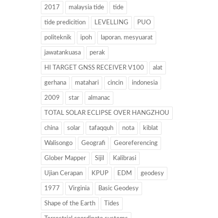
2017
malaysia tide
tide
tide predicition
LEVELLING
PUO
politeknik
ipoh
laporan. mesyuarat
jawatankuasa
perak
HI TARGET GNSS RECEIVER V100
alat
gerhana
matahari
cincin
indonesia
2009
star
almanac
TOTAL SOLAR ECLIPSE OVER HANGZHOU
china
solar
tafaqquh
nota
kiblat
Walisongo
Geografi
Georeferencing
Glober Mapper
Sijil
Kalibrasi
Ujian Cerapan
KPUP
EDM
geodesy
1977
Virginia
Basic Geodesy
Shape of the Earth
Tides