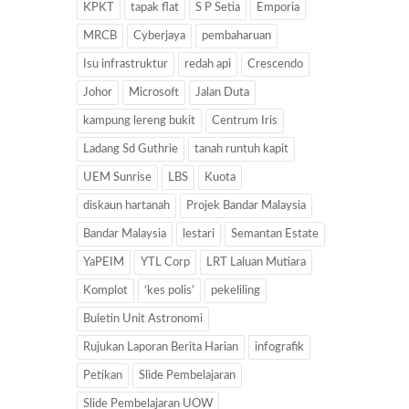
KPKT
tapak flat
S P Setia
Emporia
MRCB
Cyberjaya
pembaharuan
Isu infrastruktur
redah api
Crescendo
Johor
Microsoft
Jalan Duta
kampung lereng bukit
Centrum Iris
Ladang Sd Guthrie
tanah runtuh kapit
UEM Sunrise
LBS
Kuota
diskaun hartanah
Projek Bandar Malaysia
Bandar Malaysia
lestari
Semantan Estate
YaPEIM
YTL Corp
LRT Laluan Mutiara
Komplot
‘kes polis’
pekeliling
Buletin Unit Astronomi
Rujukan Laporan Berita Harian
infografik
Petikan
Slide Pembelajaran
Slide Pembelajaran UOW