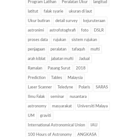
Program Latihan
Peralatan Ukur
langitud
latitut
falak syarie
ukuran di laut
Ukur butiran
detail survey
kejuruteraan
astronimi
astrofotoghrafi
foto
DSLR
proses data
rujukan
sistem rujukan
penjagaan
peralatan
tafaquh
mufti
arah kiblat
jabatan mufti
Jadual
Ramalan
Pasang Surut
2018
Prediction
Tables
Malaysia
Laser Scanner
Teledyne
Polaris
SARAS
Ilmu Falak
seminar
nusantara
astronomy
masyarakat
Universiti Malaya
UM
graviti
International Astronomical Union
IAU
100 Hours of Astronomy
ANGKASA