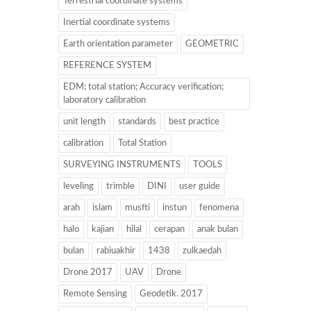
Terrestrial coordinate systems
Inertial coordinate systems
Earth orientation parameter
GEOMETRIC
REFERENCE SYSTEM
EDM; total station; Accuracy verification;
laboratory calibration
unit length
standards
best practice
calibration
Total Station
SURVEYING INSTRUMENTS
TOOLS
leveling
trimble
DINI
user guide
arah
islam
musfti
instun
fenomena
halo
kajian
hilal
cerapan
anak bulan
bulan
rabiuakhir
1438
zulkaedah
Drone 2017
UAV
Drone
Remote Sensing
Geodetik. 2017