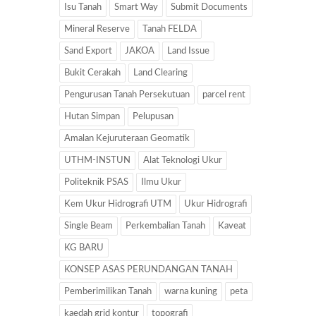
Isu Tanah
Smart Way
Submit Documents
Mineral Reserve
Tanah FELDA
Sand Export
JAKOA
Land Issue
Bukit Cerakah
Land Clearing
Pengurusan Tanah Persekutuan
parcel rent
Hutan Simpan
Pelupusan
Amalan Kejuruteraan Geomatik
UTHM-INSTUN
Alat Teknologi Ukur
Politeknik PSAS
Ilmu Ukur
Kem Ukur Hidrografi UTM
Ukur Hidrografi
Single Beam
Perkembalian Tanah
Kaveat
KG BARU
KONSEP ASAS PERUNDANGAN TANAH
Pemberimilikan Tanah
warna kuning
peta
kaedah grid kontur
topografi