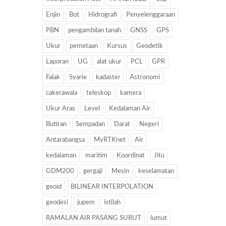
Enjin
Bot
Hidrografi
Penyelenggaraan
PBN
pengambilan tanah
GNSS
GPS
Ukur
pemetaan
Kursus
Geodetik
Laporan
UG
alat ukur
PCL
GPR
Falak
Syarie
kadaster
Astronomi
cakerawala
teleskop
kamera
Ukur Aras
Level
Kedalaman Air
Butiran
Sempadan
Darat
Negeri
Antarabangsa
MyRTKnet
Air
kedalaman
maritim
Koordinat
Jitu
GDM200
gergaji
Mesin
keselamatan
geoid
BILINEAR INTERPOLATION
geodesi
jupem
istilah
RAMALAN AIR PASANG SURUT
lumut