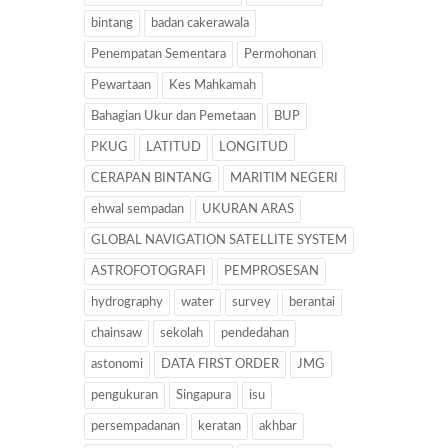
bintang
badan cakerawala
Penempatan Sementara
Permohonan
Pewartaan
Kes Mahkamah
Bahagian Ukur dan Pemetaan
BUP
PKUG
LATITUD
LONGITUD
CERAPAN BINTANG
MARITIM NEGERI
ehwal sempadan
UKURAN ARAS
GLOBAL NAVIGATION SATELLITE SYSTEM
ASTROFOTOGRAFI
PEMPROSESAN
hydrography
water
survey
berantai
chainsaw
sekolah
pendedahan
astonomi
DATA FIRST ORDER
JMG
pengukuran
Singapura
isu
persempadanan
keratan
akhbar