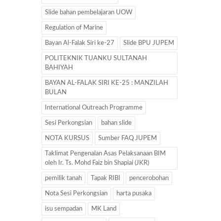
Slide bahan pembelajaran UOW
Regulation of Marine
Bayan Al-Falak Siri ke-27
Slide BPU JUPEM
POLITEKNIK TUANKU SULTANAH
BAHIYAH
BAYAN AL-FALAK SIRI KE-25 : MANZILAH
BULAN
International Outreach Programme
Sesi Perkongsian
bahan slide
NOTA KURSUS
Sumber FAQ JUPEM
Taklimat Pengenalan Asas Pelaksanaan BIM
oleh Ir. Ts. Mohd Faiz bin Shapiai (JKR)
pemilik tanah
Tapak RIBI
pencerobohan
Nota Sesi Perkongsian
harta pusaka
isu sempadan
MK Land