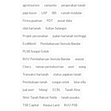
agrotourism
campsite
pergerakan tanah
paip bocor
LAP
IBS
rumah modular
Firma guaman
PDT
pusat data
nilai hartanah
Sultan Selangor
Projek perumahan
jualan hartanah tertinggi
EcoWorld
Pembaharuan Semula Bandar
PLSB Sungai Golok
RUU Pembaharuan Semula Bandar
wasiat
Chery
taman perindustrian
aset
wang
Transaksi hartanah
status pajakan tanah
Pembukaan tanah
sungai cetek
bina villa
jual aset
‘hilang’
ECRL
Tanah Aina
Skim Tanah Rakyat Felda
tanah pusaka
TSR Capital
Kwasa Land
RUU PSB