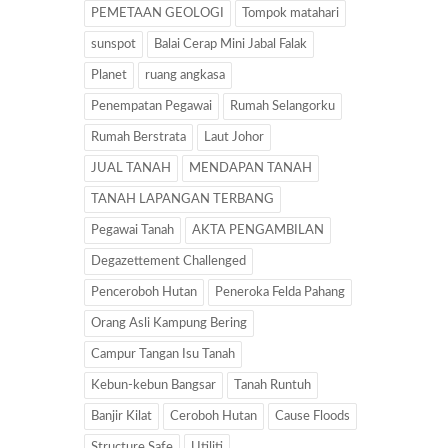
PEMETAAN GEOLOGI
Tompok matahari
sunspot
Balai Cerap Mini Jabal Falak
Planet
ruang angkasa
Penempatan Pegawai
Rumah Selangorku
Rumah Berstrata
Laut Johor
JUAL TANAH
MENDAPAN TANAH
TANAH LAPANGAN TERBANG
Pegawai Tanah
AKTA PENGAMBILAN
Degazettement Challenged
Penceroboh Hutan
Peneroka Felda Pahang
Orang Asli Kampung Bering
Campur Tangan Isu Tanah
Kebun-kebun Bangsar
Tanah Runtuh
Banjir Kilat
Ceroboh Hutan
Cause Floods
Structure Safe
Utiliti