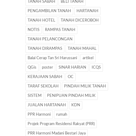
TANAH SABAH
BELI TANAH
PENGAMBILAN TANAH
HARTANAH
TANAH HOTEL
TANAH DICEROBOH
NOTIS
RAMPAS TANAH
TANAH PELANCONGAN
TANAH DIRAMPAS
TANAH MAHAL
Balai Cerap Tan Sri Harussani
artikel
QGis
poster
SINAR HARIAN
ICQS
KERAJAAN SABAH
OC
TARAF SEKOLAH
PINDAH MILIK TANAH
SISTEM
PENIPUAN PINDAH MILIK
JUALAN HARTANAH
KDN
PPR Harmoni
rumah
Projek Program Residensi Rakyat (PRR)
PRR Harmoni Madani Bestari Jaya