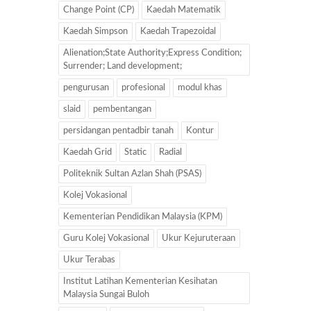
Change Point (CP)
Kaedah Matematik
Kaedah Simpson
Kaedah Trapezoidal
Alienation;State Authority;Express Condition;
Surrender; Land development;
pengurusan
profesional
modul khas
slaid
pembentangan
persidangan pentadbir tanah
Kontur
Kaedah Grid
Static
Radial
Politeknik Sultan Azlan Shah (PSAS)
Kolej Vokasional
Kementerian Pendidikan Malaysia (KPM)
Guru Kolej Vokasional
Ukur Kejuruteraan
Ukur Terabas
Institut Latihan Kementerian Kesihatan
Malaysia Sungai Buloh