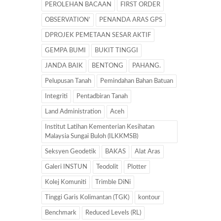
PEROLEHAN BACAAN
FIRST ORDER
OBSERVATION’
PENANDA ARAS GPS
DPROJEK PEMETAAN SESAR AKTIF
GEMPA BUMI
BUKIT TINGGI
JANDA BAIK
BENTONG
PAHANG.
Pelupusan Tanah
Pemindahan Bahan Batuan
Integriti
Pentadbiran Tanah
Land Administration
Aceh
Institut Latihan Kementerian Kesihatan
Malaysia Sungai Buloh (ILKKMSB)
Seksyen Geodetik
BAKAS
Alat Aras
Galeri INSTUN
Teodolit
Plotter
Kolej Komuniti
Trimble DiNi
Tinggi Garis Kolimantan (TGK)
kontour
Benchmark
Reduced Levels (RL)