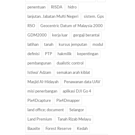
penentuan
RISDA
hidro
lanjutan. Jabatan Mufti Negeri
sistem. Gps
RSO
Geocentric Datum of Malaysia 2000
GDM2000
kerja luar
gergaji berantai
latihan
tanah
kursus jemputan
modul
definisi
PTP
hakmilik
kepentingan
pembangunan
dualistic control
Istiwa' Adzam
semakan arah kiblat
Masjid Al-Hidayah
Penawanan data UAV
misi penerbangan
aplikasi DJI Go 4
Pix4Dcapture
Pix4Dmapper
land office; document
Selangor
Land Premium
Tanah Rizab Melayu
Bauxite
Forest Reserve
Kedah