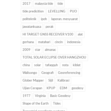
2017
malaysia tide
tide
tide predicition
LEVELLING
PUO
politeknik
ipoh
laporan. mesyuarat
jawatankuasa
perak
HI TARGET GNSS RECEIVER V100
alat
gerhana
matahari
cincin
indonesia
2009
star
almanac
TOTAL SOLAR ECLIPSE OVER HANGZHOU
china
solar
tafaqquh
nota
kiblat
Walisongo
Geografi
Georeferencing
Glober Mapper
Sijil
Kalibrasi
Ujian Cerapan
KPUP
EDM
geodesy
1977
Virginia
Basic Geodesy
Shape of the Earth
Tides