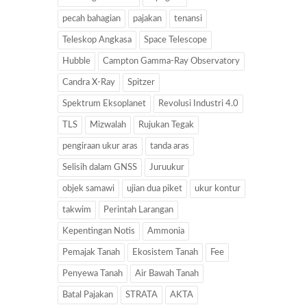
pecah bahagian
pajakan
tenansi
Teleskop Angkasa
Space Telescope
Hubble
Campton Gamma-Ray Observatory
Candra X-Ray
Spitzer
Spektrum Eksoplanet
Revolusi Industri 4.0
TLS
Mizwalah
Rujukan Tegak
pengiraan ukur aras
tanda aras
Selisih dalam GNSS
Juruukur
objek samawi
ujian dua piket
ukur kontur
takwim
Perintah Larangan
Kepentingan Notis
Ammonia
Pemajak Tanah
Ekosistem Tanah
Fee
Penyewa Tanah
Air Bawah Tanah
Batal Pajakan
STRATA
AKTA