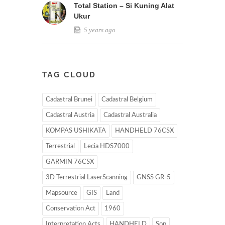
Total Station – Si Kuning Alat
Ukur
5 years ago
TAG CLOUD
Cadastral Brunei
Cadastral Belgium
Cadastral Austria
Cadastral Australia
KOMPAS USHIKATA
HANDHELD 76CSX
Terrestrial
Lecia HDS7000
GARMIN 76CSX
3D Terrestrial LaserScanning
GNSS GR-5
Mapsource
GIS
Land
Conservation Act
1960
Interpretation Acts
HANDHELD
Sop