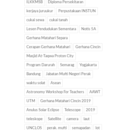
ILKKMSB
Diploma Persekitaran
kerjaya juruukur
Perpustakaan INSTUN
cukai sewa
cukai tanah
Lesen Pendudukan Sementara
Notis 5A
Gerhana Matahari Separa
Cerapan Gerhana Matahari
Gerhana Cincin
Masjid At-Taqwa Proton City
Program Darurah
Semarag
Yogjakarta
Bandung
Jabatan Mufti Negeri Perak
waktu solat
Asean
Astronomy Workshop For Teachers
AAWT
UTM
Gerhana Matahari Cincin 2019
Anulus Solar Eclipse
Telescope
2019
teleskope
Satellite
camera
laut
UNCLOS
perak. mufti
semapadan
lot