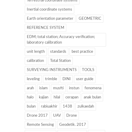
Terrestrial coordinate systems
Inertial coordinate systems
Earth orientation parameter
GEOMETRIC
REFERENCE SYSTEM
EDM; total station; Accuracy verification;
laboratory calibration
unit length
standards
best practice
calibration
Total Station
SURVEYING INSTRUMENTS
TOOLS
leveling
trimble
DINI
user guide
arah
islam
musfti
instun
fenomena
halo
kajian
hilal
cerapan
anak bulan
bulan
rabiuakhir
1438
zulkaedah
Drone 2017
UAV
Drone
Remote Sensing
Geodetik. 2017