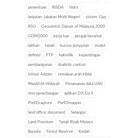
penentuan
RISDA
hidro
lanjutan. Jabatan Mufti Negeri
sistem. Gps
RSO
Geocentric Datum of Malaysia 2000
GDM2000
kerja luar
gergaji berantai
latihan
tanah
kursus jemputan
modul
definisi
PTP
hakmilik
kepentingan
pembangunan
dualistic control
Istiwa' Adzam
semakan arah kiblat
Masjid Al-Hidayah
Penawanan data UAV
misi penerbangan
aplikasi DJI Go 4
Pix4Dcapture
Pix4Dmapper
land office; document
Selangor
Land Premium
Tanah Rizab Melayu
Bauxite
Forest Reserve
Kedah