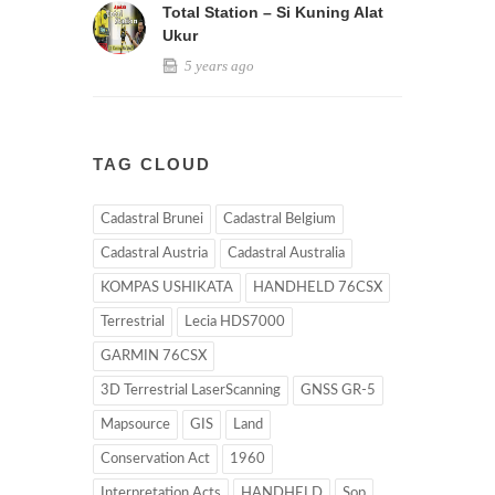
Total Station – Si Kuning Alat
Ukur
5 years ago
TAG CLOUD
Cadastral Brunei
Cadastral Belgium
Cadastral Austria
Cadastral Australia
KOMPAS USHIKATA
HANDHELD 76CSX
Terrestrial
Lecia HDS7000
GARMIN 76CSX
3D Terrestrial LaserScanning
GNSS GR-5
Mapsource
GIS
Land
Conservation Act
1960
Interpretation Acts
HANDHELD
Sop