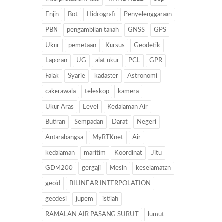
Enjin
Bot
Hidrografi
Penyelenggaraan
PBN
pengambilan tanah
GNSS
GPS
Ukur
pemetaan
Kursus
Geodetik
Laporan
UG
alat ukur
PCL
GPR
Falak
Syarie
kadaster
Astronomi
cakerawala
teleskop
kamera
Ukur Aras
Level
Kedalaman Air
Butiran
Sempadan
Darat
Negeri
Antarabangsa
MyRTKnet
Air
kedalaman
maritim
Koordinat
Jitu
GDM200
gergaji
Mesin
keselamatan
geoid
BILINEAR INTERPOLATION
geodesi
jupem
istilah
RAMALAN AIR PASANG SURUT
lumut