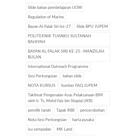
Slide bahan pembelajaran UOW
Regulation of Marine
Bayan Al-Falak Siri ke-27
Slide BPU JUPEM
POLITEKNIK TUANKU SULTANAH
BAHIYAH
BAYAN AL-FALAK SIRI KE-25 : MANZILAH
BULAN
International Outreach Programme
Sesi Perkongsian
bahan slide
NOTA KURSUS
Sumber FAQ JUPEM
Taklimat Pengenalan Asas Pelaksanaan BIM
oleh Ir. Ts. Mohd Faiz bin Shapiai (JKR)
pemilik tanah
Tapak RIBI
pencerobohan
Nota Sesi Perkongsian
harta pusaka
isu sempadan
MK Land