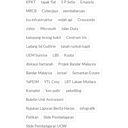
KPKT
tapak flat
S P Setia
Emporia
MRCB
Cyberjaya
pembaharuan
Isu infrastruktur
redah api
Crescendo
Johor
Microsoft
Jalan Duta
kampung lereng bukit
Centrum Iris
Ladang Sd Guthrie
tanah runtuh kapit
UEM Sunrise
LBS
Kuota
diskaun hartanah
Projek Bandar Malaysia
Bandar Malaysia
lestari
Semantan Estate
YaPEIM
YTL Corp
LRT Laluan Mutiara
Komplot
‘kes polis’
pekeliling
Buletin Unit Astronomi
Rujukan Laporan Berita Harian
infografik
Petikan
Slide Pembelajaran
Slide Pembelajaran UOW