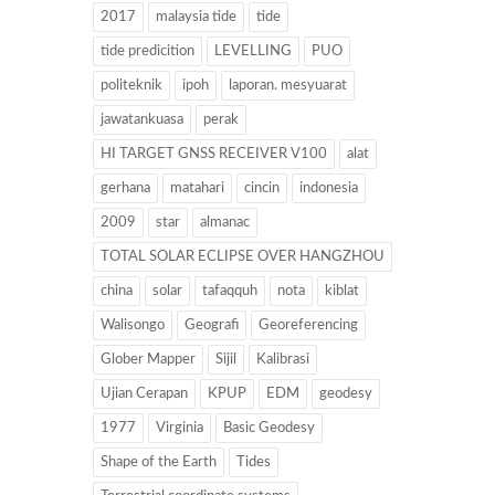
2017
malaysia tide
tide
tide predicition
LEVELLING
PUO
politeknik
ipoh
laporan. mesyuarat
jawatankuasa
perak
HI TARGET GNSS RECEIVER V100
alat
gerhana
matahari
cincin
indonesia
2009
star
almanac
TOTAL SOLAR ECLIPSE OVER HANGZHOU
china
solar
tafaqquh
nota
kiblat
Walisongo
Geografi
Georeferencing
Glober Mapper
Sijil
Kalibrasi
Ujian Cerapan
KPUP
EDM
geodesy
1977
Virginia
Basic Geodesy
Shape of the Earth
Tides