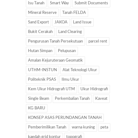
Isu Tanah
Smart Way
Submit Documents
Mineral Reserve
Tanah FELDA
Sand Export
JAKOA
Land Issue
Bukit Cerakah
Land Clearing
Pengurusan Tanah Persekutuan
parcel rent
Hutan Simpan
Pelupusan
Amalan Kejuruteraan Geomatik
UTHM-INSTUN
Alat Teknologi Ukur
Politeknik PSAS
Ilmu Ukur
Kem Ukur Hidrografi UTM
Ukur Hidrografi
Single Beam
Perkembalian Tanah
Kaveat
KG BARU
KONSEP ASAS PERUNDANGAN TANAH
Pemberimilikan Tanah
warna kuning
peta
kaedah grid kontur
topografi