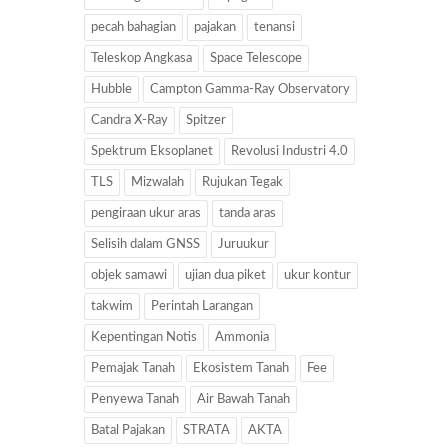
pecah bahagian
pajakan
tenansi
Teleskop Angkasa
Space Telescope
Hubble
Campton Gamma-Ray Observatory
Candra X-Ray
Spitzer
Spektrum Eksoplanet
Revolusi Industri 4.0
TLS
Mizwalah
Rujukan Tegak
pengiraan ukur aras
tanda aras
Selisih dalam GNSS
Juruukur
objek samawi
ujian dua piket
ukur kontur
takwim
Perintah Larangan
Kepentingan Notis
Ammonia
Pemajak Tanah
Ekosistem Tanah
Fee
Penyewa Tanah
Air Bawah Tanah
Batal Pajakan
STRATA
AKTA