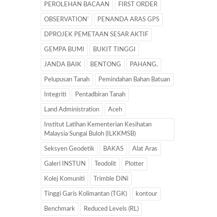
PEROLEHAN BACAAN
FIRST ORDER
OBSERVATION’
PENANDA ARAS GPS
DPROJEK PEMETAAN SESAR AKTIF
GEMPA BUMI
BUKIT TINGGI
JANDA BAIK
BENTONG
PAHANG.
Pelupusan Tanah
Pemindahan Bahan Batuan
Integriti
Pentadbiran Tanah
Land Administration
Aceh
Institut Latihan Kementerian Kesihatan
Malaysia Sungai Buloh (ILKKMSB)
Seksyen Geodetik
BAKAS
Alat Aras
Galeri INSTUN
Teodolit
Plotter
Kolej Komuniti
Trimble DiNi
Tinggi Garis Kolimantan (TGK)
kontour
Benchmark
Reduced Levels (RL)