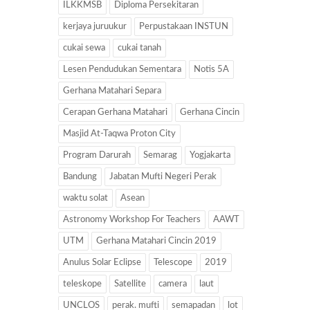
ILKKMSB
Diploma Persekitaran
kerjaya juruukur
Perpustakaan INSTUN
cukai sewa
cukai tanah
Lesen Pendudukan Sementara
Notis 5A
Gerhana Matahari Separa
Cerapan Gerhana Matahari
Gerhana Cincin
Masjid At-Taqwa Proton City
Program Darurah
Semarag
Yogjakarta
Bandung
Jabatan Mufti Negeri Perak
waktu solat
Asean
Astronomy Workshop For Teachers
AAWT
UTM
Gerhana Matahari Cincin 2019
Anulus Solar Eclipse
Telescope
2019
teleskope
Satellite
camera
laut
UNCLOS
perak. mufti
semapadan
lot