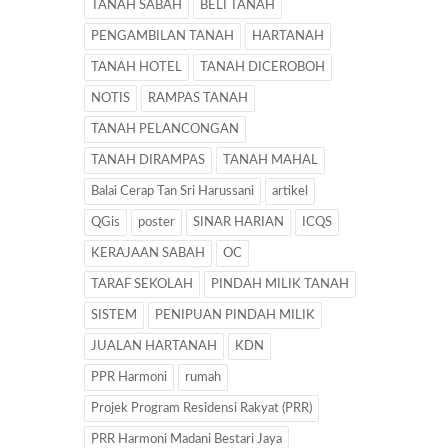
TANAH SABAH
BELI TANAH
PENGAMBILAN TANAH
HARTANAH
TANAH HOTEL
TANAH DICEROBOH
NOTIS
RAMPAS TANAH
TANAH PELANCONGAN
TANAH DIRAMPAS
TANAH MAHAL
Balai Cerap Tan Sri Harussani
artikel
QGis
poster
SINAR HARIAN
ICQS
KERAJAAN SABAH
OC
TARAF SEKOLAH
PINDAH MILIK TANAH
SISTEM
PENIPUAN PINDAH MILIK
JUALAN HARTANAH
KDN
PPR Harmoni
rumah
Projek Program Residensi Rakyat (PRR)
PRR Harmoni Madani Bestari Jaya