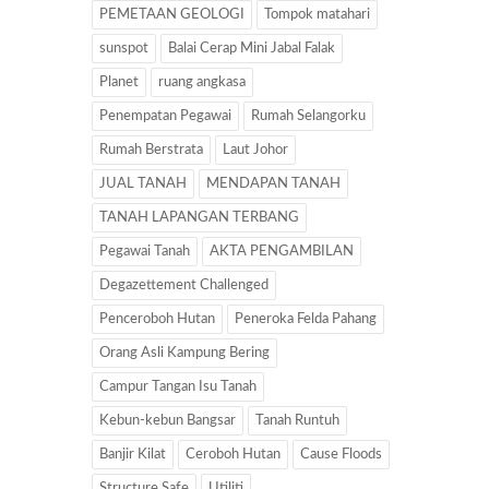
PEMETAAN GEOLOGI
Tompok matahari
sunspot
Balai Cerap Mini Jabal Falak
Planet
ruang angkasa
Penempatan Pegawai
Rumah Selangorku
Rumah Berstrata
Laut Johor
JUAL TANAH
MENDAPAN TANAH
TANAH LAPANGAN TERBANG
Pegawai Tanah
AKTA PENGAMBILAN
Degazettement Challenged
Penceroboh Hutan
Peneroka Felda Pahang
Orang Asli Kampung Bering
Campur Tangan Isu Tanah
Kebun-kebun Bangsar
Tanah Runtuh
Banjir Kilat
Ceroboh Hutan
Cause Floods
Structure Safe
Utiliti