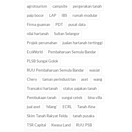
agrotourism
campsite
pergerakan tanah
paip bocor
LAP
IBS
rumah modular
Firma guaman
PDT
pusat data
nilai hartanah
Sultan Selangor
Projek perumahan
jualan hartanah tertinggi
EcoWorld
Pembaharuan Semula Bandar
PLSB Sungai Golok
RUU Pembaharuan Semula Bandar
wasiat
Chery
taman perindustrian
aset
wang
Transaksi hartanah
status pajakan tanah
Pembukaan tanah
sungai cetek
bina villa
jual aset
‘hilang’
ECRL
Tanah Aina
Skim Tanah Rakyat Felda
tanah pusaka
TSR Capital
Kwasa Land
RUU PSB