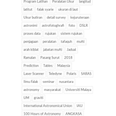
Program Latihan
Peralatan Ukur
langitud
latitut
falak syarie
ukuran di laut
Ukur butiran
detail survey
kejuruteraan
astronimi
astrofotoghrafi
foto
DSLR
proses data
rujukan
sistem rujukan
penjagaan
peralatan
tafaquh
mufti
arah kiblat
jabatan mufti
Jadual
Ramalan
Pasang Surut
2018
Prediction
Tables
Malaysia
Laser Scanner
Teledyne
Polaris
SARAS
Ilmu Falak
seminar
nusantara
astronomy
masyarakat
Universiti Malaya
UM
graviti
International Astronomical Union
IAU
100 Hours of Astronomy
ANGKASA