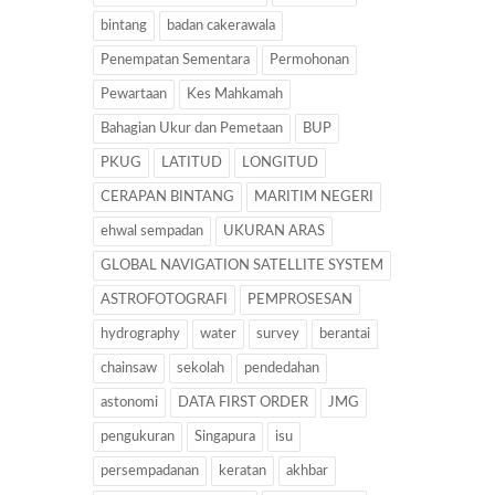
bintang
badan cakerawala
Penempatan Sementara
Permohonan
Pewartaan
Kes Mahkamah
Bahagian Ukur dan Pemetaan
BUP
PKUG
LATITUD
LONGITUD
CERAPAN BINTANG
MARITIM NEGERI
ehwal sempadan
UKURAN ARAS
GLOBAL NAVIGATION SATELLITE SYSTEM
ASTROFOTOGRAFI
PEMPROSESAN
hydrography
water
survey
berantai
chainsaw
sekolah
pendedahan
astonomi
DATA FIRST ORDER
JMG
pengukuran
Singapura
isu
persempadanan
keratan
akhbar