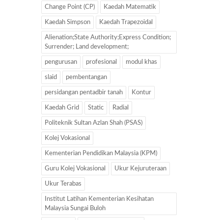
Change Point (CP)
Kaedah Matematik
Kaedah Simpson
Kaedah Trapezoidal
Alienation;State Authority;Express Condition;
Surrender; Land development;
pengurusan
profesional
modul khas
slaid
pembentangan
persidangan pentadbir tanah
Kontur
Kaedah Grid
Static
Radial
Politeknik Sultan Azlan Shah (PSAS)
Kolej Vokasional
Kementerian Pendidikan Malaysia (KPM)
Guru Kolej Vokasional
Ukur Kejuruteraan
Ukur Terabas
Institut Latihan Kementerian Kesihatan
Malaysia Sungai Buloh