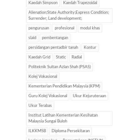
Kaedah Simpson
Kaedah Trapezoidal
Alienation;State Authority;Express Condition;
Surrender; Land development;
pengurusan
profesional
modul khas
slaid
pembentangan
persidangan pentadbir tanah
Kontur
Kaedah Grid
Static
Radial
Politeknik Sultan Azlan Shah (PSAS)
Kolej Vokasional
Kementerian Pendidikan Malaysia (KPM)
Guru Kolej Vokasional
Ukur Kejuruteraan
Ukur Terabas
Institut Latihan Kementerian Kesihatan
Malaysia Sungai Buloh
ILKKMSB
Diploma Persekitaran