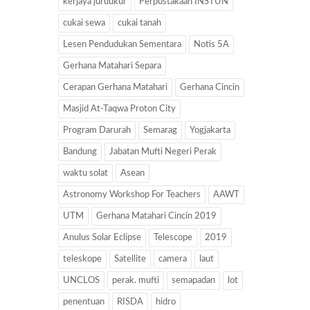
kerjaya juruukur
Perpustakaan INSTUN
cukai sewa
cukai tanah
Lesen Pendudukan Sementara
Notis 5A
Gerhana Matahari Separa
Cerapan Gerhana Matahari
Gerhana Cincin
Masjid At-Taqwa Proton City
Program Darurah
Semarag
Yogjakarta
Bandung
Jabatan Mufti Negeri Perak
waktu solat
Asean
Astronomy Workshop For Teachers
AAWT
UTM
Gerhana Matahari Cincin 2019
Anulus Solar Eclipse
Telescope
2019
teleskope
Satellite
camera
laut
UNCLOS
perak. mufti
semapadan
lot
penentuan
RISDA
hidro