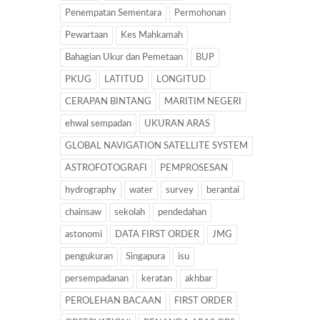
Penempatan Sementara
Permohonan
Pewartaan
Kes Mahkamah
Bahagian Ukur dan Pemetaan
BUP
PKUG
LATITUD
LONGITUD
CERAPAN BINTANG
MARITIM NEGERI
ehwal sempadan
UKURAN ARAS
GLOBAL NAVIGATION SATELLITE SYSTEM
ASTROFOTOGRAFI
PEMPROSESAN
hydrography
water
survey
berantai
chainsaw
sekolah
pendedahan
astonomi
DATA FIRST ORDER
JMG
pengukuran
Singapura
isu
persempadanan
keratan
akhbar
PEROLEHAN BACAAN
FIRST ORDER