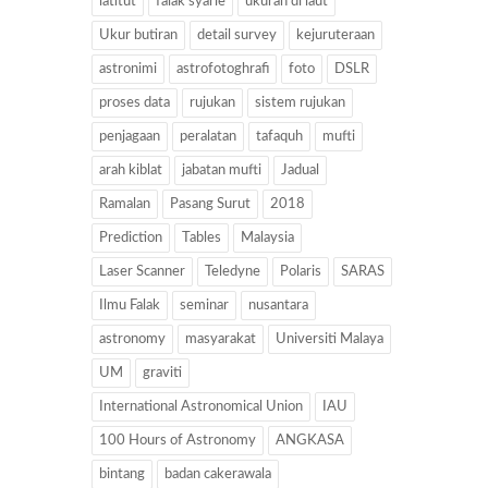
latitut
falak syarie
ukuran di laut
Ukur butiran
detail survey
kejuruteraan
astronimi
astrofotoghrafi
foto
DSLR
proses data
rujukan
sistem rujukan
penjagaan
peralatan
tafaquh
mufti
arah kiblat
jabatan mufti
Jadual
Ramalan
Pasang Surut
2018
Prediction
Tables
Malaysia
Laser Scanner
Teledyne
Polaris
SARAS
Ilmu Falak
seminar
nusantara
astronomy
masyarakat
Universiti Malaya
UM
graviti
International Astronomical Union
IAU
100 Hours of Astronomy
ANGKASA
bintang
badan cakerawala