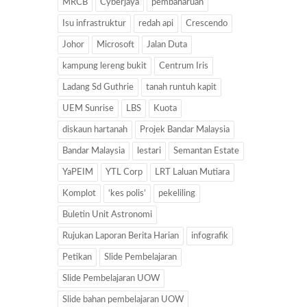
MRCB
Cyberjaya
pembaharuan
Isu infrastruktur
redah api
Crescendo
Johor
Microsoft
Jalan Duta
kampung lereng bukit
Centrum Iris
Ladang Sd Guthrie
tanah runtuh kapit
UEM Sunrise
LBS
Kuota
diskaun hartanah
Projek Bandar Malaysia
Bandar Malaysia
lestari
Semantan Estate
YaPEIM
YTL Corp
LRT Laluan Mutiara
Komplot
‘kes polis’
pekeliling
Buletin Unit Astronomi
Rujukan Laporan Berita Harian
infografik
Petikan
Slide Pembelajaran
Slide Pembelajaran UOW
Slide bahan pembelajaran UOW