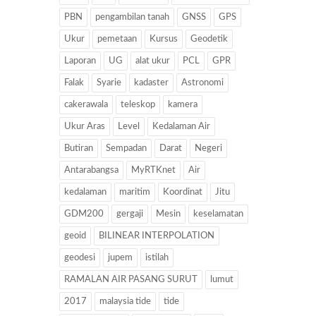
PBN
pengambilan tanah
GNSS
GPS
Ukur
pemetaan
Kursus
Geodetik
Laporan
UG
alat ukur
PCL
GPR
Falak
Syarie
kadaster
Astronomi
cakerawala
teleskop
kamera
Ukur Aras
Level
Kedalaman Air
Butiran
Sempadan
Darat
Negeri
Antarabangsa
MyRTKnet
Air
kedalaman
maritim
Koordinat
Jitu
GDM200
gergaji
Mesin
keselamatan
geoid
BILINEAR INTERPOLATION
geodesi
jupem
istilah
RAMALAN AIR PASANG SURUT
lumut
2017
malaysia tide
tide