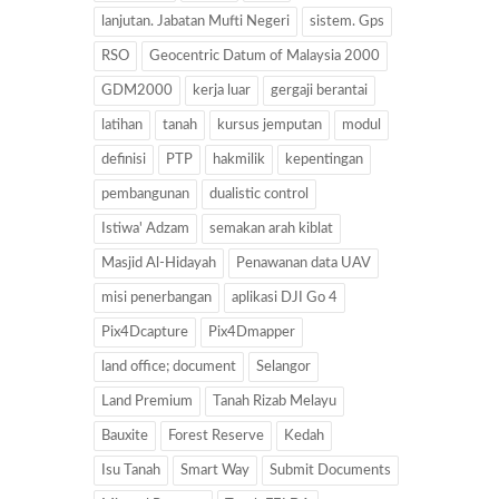
lanjutan. Jabatan Mufti Negeri
sistem. Gps
RSO
Geocentric Datum of Malaysia 2000
GDM2000
kerja luar
gergaji berantai
latihan
tanah
kursus jemputan
modul
definisi
PTP
hakmilik
kepentingan
pembangunan
dualistic control
Istiwa' Adzam
semakan arah kiblat
Masjid Al-Hidayah
Penawanan data UAV
misi penerbangan
aplikasi DJI Go 4
Pix4Dcapture
Pix4Dmapper
land office; document
Selangor
Land Premium
Tanah Rizab Melayu
Bauxite
Forest Reserve
Kedah
Isu Tanah
Smart Way
Submit Documents