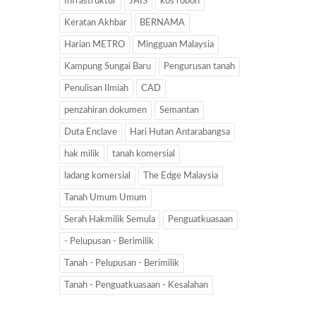
Infrastruktur
JAIS
kos roboh
Keratan Akhbar
BERNAMA
Harian METRO
Mingguan Malaysia
Kampung Sungai Baru
Pengurusan tanah
Penulisan Ilmiah
CAD
penzahiran dokumen
Semantan
Duta Enclave
Hari Hutan Antarabangsa
hak milik
tanah komersial
ladang komersial
The Edge Malaysia
Tanah Umum Umum
Serah Hakmilik Semula
Penguatkuasaan
- Pelupusan - Berimilik
Tanah - Pelupusan - Berimilik
Tanah - Penguatkuasaan - Kesalahan