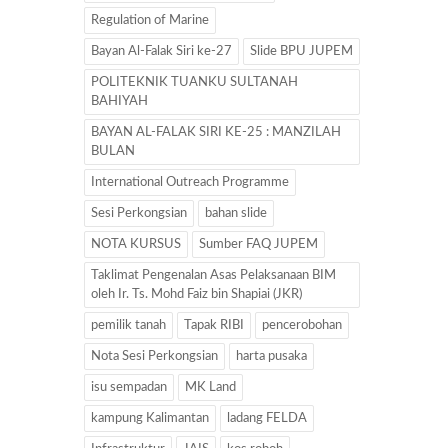
Regulation of Marine
Bayan Al-Falak Siri ke-27
Slide BPU JUPEM
POLITEKNIK TUANKU SULTANAH
BAHIYAH
BAYAN AL-FALAK SIRI KE-25 : MANZILAH
BULAN
International Outreach Programme
Sesi Perkongsian
bahan slide
NOTA KURSUS
Sumber FAQ JUPEM
Taklimat Pengenalan Asas Pelaksanaan BIM
oleh Ir. Ts. Mohd Faiz bin Shapiai (JKR)
pemilik tanah
Tapak RIBI
pencerobohan
Nota Sesi Perkongsian
harta pusaka
isu sempadan
MK Land
kampung Kalimantan
ladang FELDA