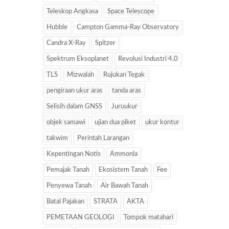
Teleskop Angkasa
Space Telescope
Hubble
Campton Gamma-Ray Observatory
Candra X-Ray
Spitzer
Spektrum Eksoplanet
Revolusi Industri 4.0
TLS
Mizwalah
Rujukan Tegak
pengiraan ukur aras
tanda aras
Selisih dalam GNSS
Juruukur
objek samawi
ujian dua piket
ukur kontur
takwim
Perintah Larangan
Kepentingan Notis
Ammonia
Pemajak Tanah
Ekosistem Tanah
Fee
Penyewa Tanah
Air Bawah Tanah
Batal Pajakan
STRATA
AKTA
PEMETAAN GEOLOGI
Tompok matahari