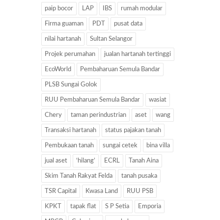
paip bocor
LAP
IBS
rumah modular
Firma guaman
PDT
pusat data
nilai hartanah
Sultan Selangor
Projek perumahan
jualan hartanah tertinggi
EcoWorld
Pembaharuan Semula Bandar
PLSB Sungai Golok
RUU Pembaharuan Semula Bandar
wasiat
Chery
taman perindustrian
aset
wang
Transaksi hartanah
status pajakan tanah
Pembukaan tanah
sungai cetek
bina villa
jual aset
‘hilang’
ECRL
Tanah Aina
Skim Tanah Rakyat Felda
tanah pusaka
TSR Capital
Kwasa Land
RUU PSB
KPKT
tapak flat
S P Setia
Emporia