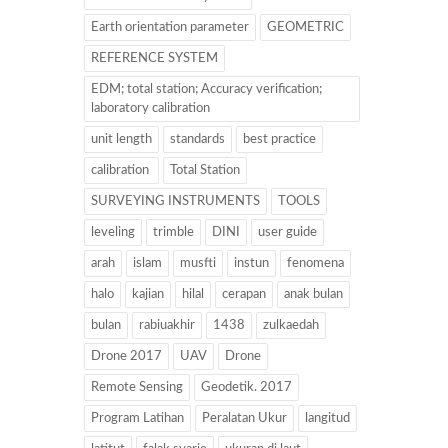
Earth orientation parameter
GEOMETRIC
REFERENCE SYSTEM
EDM; total station; Accuracy verification;
laboratory calibration
unit length
standards
best practice
calibration
Total Station
SURVEYING INSTRUMENTS
TOOLS
leveling
trimble
DINI
user guide
arah
islam
musfti
instun
fenomena
halo
kajian
hilal
cerapan
anak bulan
bulan
rabiuakhir
1438
zulkaedah
Drone 2017
UAV
Drone
Remote Sensing
Geodetik. 2017
Program Latihan
Peralatan Ukur
langitud