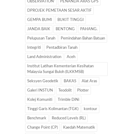
OBSERVATION’
PENANDA ARAS GPS
DPROJEK PEMETAAN SESAR AKTIF
GEMPA BUMI
BUKIT TINGGI
JANDA BAIK
BENTONG
PAHANG.
Pelupusan Tanah
Pemindahan Bahan Batuan
Integriti
Pentadbiran Tanah
Land Administration
Aceh
Institut Latihan Kementerian Kesihatan
Malaysia Sungai Buloh (ILKKMSB)
Seksyen Geodetik
BAKAS
Alat Aras
Galeri INSTUN
Teodolit
Plotter
Kolej Komuniti
Trimble DiNi
Tinggi Garis Kolimantan (TGK)
kontour
Benchmark
Reduced Levels (RL)
Change Point (CP)
Kaedah Matematik