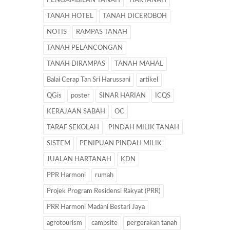
PENGAMBILAN TANAH
HARTANAH
TANAH HOTEL
TANAH DICEROBOH
NOTIS
RAMPAS TANAH
TANAH PELANCONGAN
TANAH DIRAMPAS
TANAH MAHAL
Balai Cerap Tan Sri Harussani
artikel
QGis
poster
SINAR HARIAN
ICQS
KERAJAAN SABAH
OC
TARAF SEKOLAH
PINDAH MILIK TANAH
SISTEM
PENIPUAN PINDAH MILIK
JUALAN HARTANAH
KDN
PPR Harmoni
rumah
Projek Program Residensi Rakyat (PRR)
PRR Harmoni Madani Bestari Jaya
agrotourism
campsite
pergerakan tanah