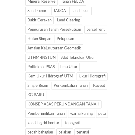
Mineral Reserve
Tanah FELDA
Sand Export
JAKOA
Land Issue
Bukit Cerakah
Land Clearing
Pengurusan Tanah Persekutuan
parcel rent
Hutan Simpan
Pelupusan
Amalan Kejuruteraan Geomatik
UTHM-INSTUN
Alat Teknologi Ukur
Politeknik PSAS
Ilmu Ukur
Kem Ukur Hidrografi UTM
Ukur Hidrografi
Single Beam
Perkembalian Tanah
Kaveat
KG BARU
KONSEP ASAS PERUNDANGAN TANAH
Pemberimilikan Tanah
warna kuning
peta
kaedah grid kontur
topografi
pecah bahagian
pajakan
tenansi