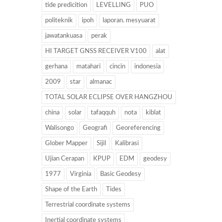
tide predicition
LEVELLING
PUO
politeknik
ipoh
laporan. mesyuarat
jawatankuasa
perak
HI TARGET GNSS RECEIVER V100
alat
gerhana
matahari
cincin
indonesia
2009
star
almanac
TOTAL SOLAR ECLIPSE OVER HANGZHOU
china
solar
tafaqquh
nota
kiblat
Walisongo
Geografi
Georeferencing
Glober Mapper
Sijil
Kalibrasi
Ujian Cerapan
KPUP
EDM
geodesy
1977
Virginia
Basic Geodesy
Shape of the Earth
Tides
Terrestrial coordinate systems
Inertial coordinate systems