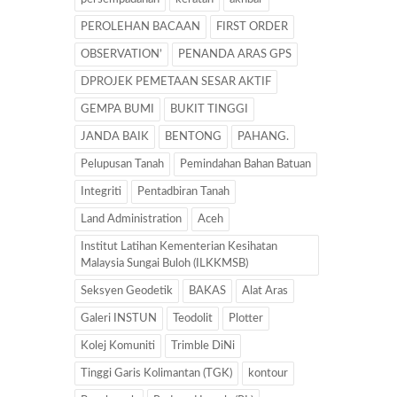
PEROLEHAN BACAAN
FIRST ORDER
OBSERVATION’
PENANDA ARAS GPS
DPROJEK PEMETAAN SESAR AKTIF
GEMPA BUMI
BUKIT TINGGI
JANDA BAIK
BENTONG
PAHANG.
Pelupusan Tanah
Pemindahan Bahan Batuan
Integriti
Pentadbiran Tanah
Land Administration
Aceh
Institut Latihan Kementerian Kesihatan
Malaysia Sungai Buloh (ILKKMSB)
Seksyen Geodetik
BAKAS
Alat Aras
Galeri INSTUN
Teodolit
Plotter
Kolej Komuniti
Trimble DiNi
Tinggi Garis Kolimantan (TGK)
kontour