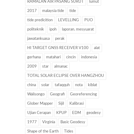
RAMALAN AIR PASANG SURUT
lumut
2017
malaysia tide
tide
tide predicition
LEVELLING
PUO
politeknik
ipoh
laporan. mesyuarat
jawatankuasa
perak
HI TARGET GNSS RECEIVER V100
alat
gerhana
matahari
cincin
indonesia
2009
star
almanac
TOTAL SOLAR ECLIPSE OVER HANGZHOU
china
solar
tafaqquh
nota
kiblat
Walisongo
Geografi
Georeferencing
Glober Mapper
Sijil
Kalibrasi
Ujian Cerapan
KPUP
EDM
geodesy
1977
Virginia
Basic Geodesy
Shape of the Earth
Tides