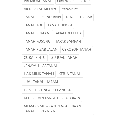
PREMIUM TANAH
ORANG ASLI JOHOR
AKTA RIZAB MELAYU
tanah runt
TANAH PERSENDIRIAN
TANAH TERBIAR
TANAH TOL
TANAH TINGGI
TANAH BINAAN
TANAH DI FELDA
TANAH KOSONG
TAPAK SAMPAH
TANAH RIZAB JALAN
CEROBOH TANAH
CUKAI PINTU
ISU JUAL TANAH
JENAYAH HARTANAH
HAK MILIK TANAH
KERJA TANAH
JUAL TANAH HARAM
HASIL TERTINGGI SELANGOR
KEPERLUAN TANAH PERKUBURAN
MEMAKSIMUMKAN PENGGUNAAN
TANAH PERTANIAN