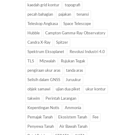
kaedah grid kontur
topografi
pecah bahagian
pajakan
tenansi
Teleskop Angkasa
Space Telescope
Hubble
Campton Gamma-Ray Observatory
Candra X-Ray
Spitzer
Spektrum Eksoplanet
Revolusi Industri 4.0
TLS
Mizwalah
Rujukan Tegak
pengiraan ukur aras
tanda aras
Selisih dalam GNSS
Juruukur
objek samawi
ujian dua piket
ukur kontur
takwim
Perintah Larangan
Kepentingan Notis
Ammonia
Pemajak Tanah
Ekosistem Tanah
Fee
Penyewa Tanah
Air Bawah Tanah