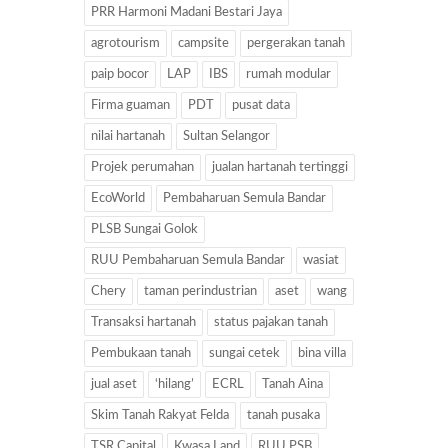
PRR Harmoni Madani Bestari Jaya
agrotourism
campsite
pergerakan tanah
paip bocor
LAP
IBS
rumah modular
Firma guaman
PDT
pusat data
nilai hartanah
Sultan Selangor
Projek perumahan
jualan hartanah tertinggi
EcoWorld
Pembaharuan Semula Bandar
PLSB Sungai Golok
RUU Pembaharuan Semula Bandar
wasiat
Chery
taman perindustrian
aset
wang
Transaksi hartanah
status pajakan tanah
Pembukaan tanah
sungai cetek
bina villa
jual aset
‘hilang’
ECRL
Tanah Aina
Skim Tanah Rakyat Felda
tanah pusaka
TSR Capital
Kwasa Land
RUU PSB