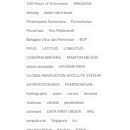
100 Hours of Astronomy
ANGKASA
bintang
badan cakerawala
Penempatan Sementara
Permohonan
Pewartaan
Kes Mahkamah
Bahagian Ukur dan Pemetaan
BUP
PKUG
LATITUD
LONGITUD
CERAPAN BINTANG
MARITIM NEGERI
ehwal sempadan
UKURAN ARAS
GLOBAL NAVIGATION SATELLITE SYSTEM
ASTROFOTOGRAFI
PEMPROSESAN
hydrography
water
survey
berantai
chainsaw
sekolah
pendedahan
astonomi
DATA FIRST ORDER
JMG
pengukuran
Singapura
isu
persempadanan
keratan
akhbar