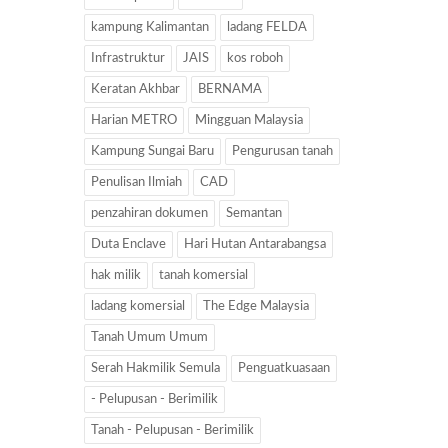
kampung Kalimantan
ladang FELDA
Infrastruktur
JAIS
kos roboh
Keratan Akhbar
BERNAMA
Harian METRO
Mingguan Malaysia
Kampung Sungai Baru
Pengurusan tanah
Penulisan Ilmiah
CAD
penzahiran dokumen
Semantan
Duta Enclave
Hari Hutan Antarabangsa
hak milik
tanah komersial
ladang komersial
The Edge Malaysia
Tanah Umum Umum
Serah Hakmilik Semula
Penguatkuasaan
- Pelupusan - Berimilik
Tanah - Pelupusan - Berimilik