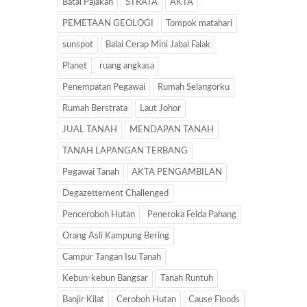
Batal Pajakan
STRATA
AKTA
PEMETAAN GEOLOGI
Tompok matahari
sunspot
Balai Cerap Mini Jabal Falak
Planet
ruang angkasa
Penempatan Pegawai
Rumah Selangorku
Rumah Berstrata
Laut Johor
JUAL TANAH
MENDAPAN TANAH
TANAH LAPANGAN TERBANG
Pegawai Tanah
AKTA PENGAMBILAN
Degazettement Challenged
Penceroboh Hutan
Peneroka Felda Pahang
Orang Asli Kampung Bering
Campur Tangan Isu Tanah
Kebun-kebun Bangsar
Tanah Runtuh
Banjir Kilat
Ceroboh Hutan
Cause Floods