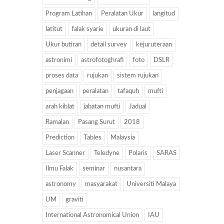
Program Latihan
Peralatan Ukur
langitud
latitut
falak syarie
ukuran di laut
Ukur butiran
detail survey
kejuruteraan
astronimi
astrofotoghrafi
foto
DSLR
proses data
rujukan
sistem rujukan
penjagaan
peralatan
tafaquh
mufti
arah kiblat
jabatan mufti
Jadual
Ramalan
Pasang Surut
2018
Prediction
Tables
Malaysia
Laser Scanner
Teledyne
Polaris
SARAS
Ilmu Falak
seminar
nusantara
astronomy
masyarakat
Universiti Malaya
UM
graviti
International Astronomical Union
IAU