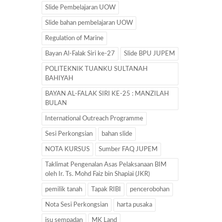
Slide Pembelajaran UOW
Slide bahan pembelajaran UOW
Regulation of Marine
Bayan Al-Falak Siri ke-27
Slide BPU JUPEM
POLITEKNIK TUANKU SULTANAH
BAHIYAH
BAYAN AL-FALAK SIRI KE-25 : MANZILAH
BULAN
International Outreach Programme
Sesi Perkongsian
bahan slide
NOTA KURSUS
Sumber FAQ JUPEM
Taklimat Pengenalan Asas Pelaksanaan BIM
oleh Ir. Ts. Mohd Faiz bin Shapiai (JKR)
pemilik tanah
Tapak RIBI
pencerobohan
Nota Sesi Perkongsian
harta pusaka
isu sempadan
MK Land