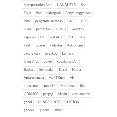
Interpretation Acts
HANDHELD
Sop
Enjin
Bot
Hidrografi
Penyelenggaraan
PBN
pengambilan tanah
GNSS
GPS
Ukur
pemetaan
Kursus
Geodetik
Laporan
UG
alat ukur
PCL
GPR
Falak
Syarie
kadaster
Astronomi
cakerawala
teleskop
kamera
Ukur Aras
Level
Kedalaman Air
Butiran
Sempadan
Darat
Negeri
Antarabangsa
MyRTKnet
Air
kedalaman
maritim
Koordinat
Jitu
GDM200
gergaji
Mesin
keselamatan
geoid
BILINEAR INTERPOLATION
geodesi
jupem
istilah