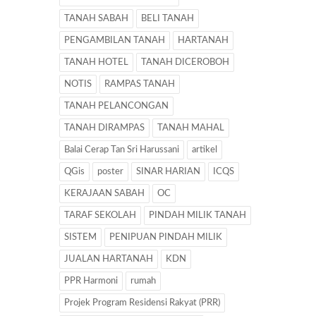
TANAH SABAH
BELI TANAH
PENGAMBILAN TANAH
HARTANAH
TANAH HOTEL
TANAH DICEROBOH
NOTIS
RAMPAS TANAH
TANAH PELANCONGAN
TANAH DIRAMPAS
TANAH MAHAL
Balai Cerap Tan Sri Harussani
artikel
QGis
poster
SINAR HARIAN
ICQS
KERAJAAN SABAH
OC
TARAF SEKOLAH
PINDAH MILIK TANAH
SISTEM
PENIPUAN PINDAH MILIK
JUALAN HARTANAH
KDN
PPR Harmoni
rumah
Projek Program Residensi Rakyat (PRR)