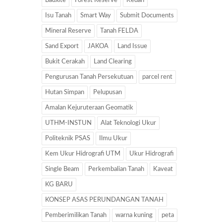
Bauxite
Forest Reserve
Kedah
Isu Tanah
Smart Way
Submit Documents
Mineral Reserve
Tanah FELDA
Sand Export
JAKOA
Land Issue
Bukit Cerakah
Land Clearing
Pengurusan Tanah Persekutuan
parcel rent
Hutan Simpan
Pelupusan
Amalan Kejuruteraan Geomatik
UTHM-INSTUN
Alat Teknologi Ukur
Politeknik PSAS
Ilmu Ukur
Kem Ukur Hidrografi UTM
Ukur Hidrografi
Single Beam
Perkembalian Tanah
Kaveat
KG BARU
KONSEP ASAS PERUNDANGAN TANAH
Pemberimilikan Tanah
warna kuning
peta