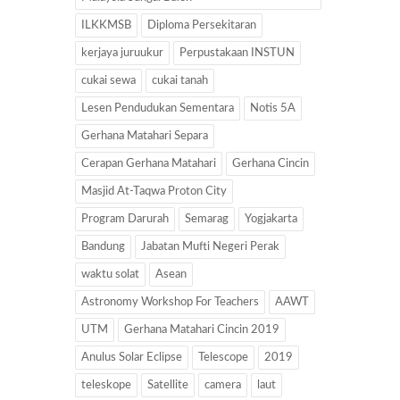
ILKKMSB
Diploma Persekitaran
kerjaya juruukur
Perpustakaan INSTUN
cukai sewa
cukai tanah
Lesen Pendudukan Sementara
Notis 5A
Gerhana Matahari Separa
Cerapan Gerhana Matahari
Gerhana Cincin
Masjid At-Taqwa Proton City
Program Darurah
Semarag
Yogjakarta
Bandung
Jabatan Mufti Negeri Perak
waktu solat
Asean
Astronomy Workshop For Teachers
AAWT
UTM
Gerhana Matahari Cincin 2019
Anulus Solar Eclipse
Telescope
2019
teleskope
Satellite
camera
laut