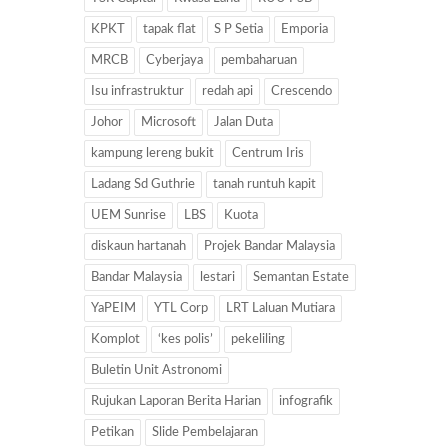
KPKT
tapak flat
S P Setia
Emporia
MRCB
Cyberjaya
pembaharuan
Isu infrastruktur
redah api
Crescendo
Johor
Microsoft
Jalan Duta
kampung lereng bukit
Centrum Iris
Ladang Sd Guthrie
tanah runtuh kapit
UEM Sunrise
LBS
Kuota
diskaun hartanah
Projek Bandar Malaysia
Bandar Malaysia
lestari
Semantan Estate
YaPEIM
YTL Corp
LRT Laluan Mutiara
Komplot
‘kes polis’
pekeliling
Buletin Unit Astronomi
Rujukan Laporan Berita Harian
infografik
Petikan
Slide Pembelajaran