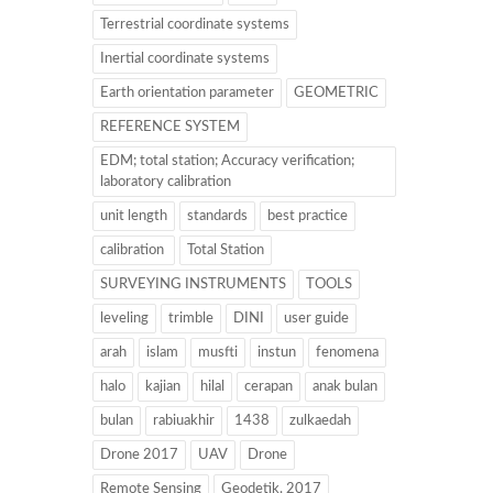
Terrestrial coordinate systems
Inertial coordinate systems
Earth orientation parameter
GEOMETRIC
REFERENCE SYSTEM
EDM; total station; Accuracy verification;
laboratory calibration
unit length
standards
best practice
calibration
Total Station
SURVEYING INSTRUMENTS
TOOLS
leveling
trimble
DINI
user guide
arah
islam
musfti
instun
fenomena
halo
kajian
hilal
cerapan
anak bulan
bulan
rabiuakhir
1438
zulkaedah
Drone 2017
UAV
Drone
Remote Sensing
Geodetik. 2017