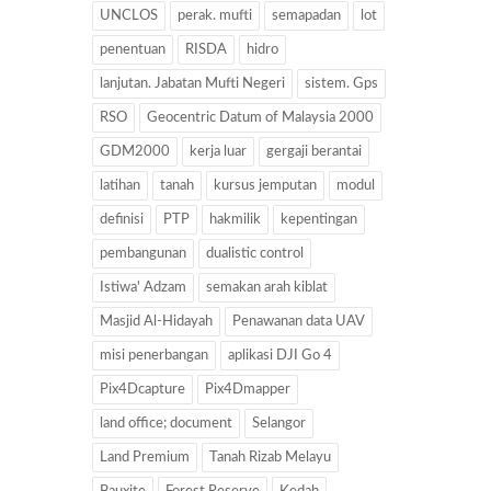
UNCLOS
perak. mufti
semapadan
lot
penentuan
RISDA
hidro
lanjutan. Jabatan Mufti Negeri
sistem. Gps
RSO
Geocentric Datum of Malaysia 2000
GDM2000
kerja luar
gergaji berantai
latihan
tanah
kursus jemputan
modul
definisi
PTP
hakmilik
kepentingan
pembangunan
dualistic control
Istiwa' Adzam
semakan arah kiblat
Masjid Al-Hidayah
Penawanan data UAV
misi penerbangan
aplikasi DJI Go 4
Pix4Dcapture
Pix4Dmapper
land office; document
Selangor
Land Premium
Tanah Rizab Melayu