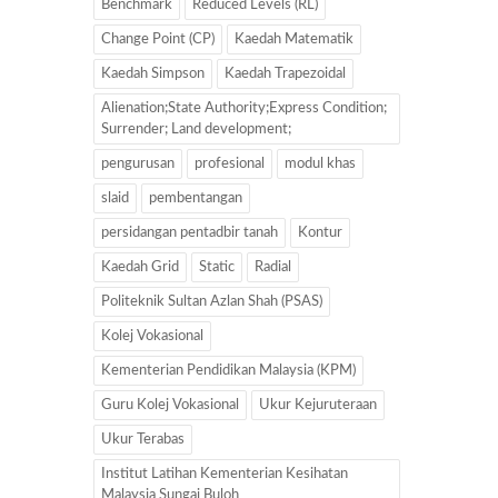
Benchmark
Reduced Levels (RL)
Change Point (CP)
Kaedah Matematik
Kaedah Simpson
Kaedah Trapezoidal
Alienation;State Authority;Express Condition;
Surrender; Land development;
pengurusan
profesional
modul khas
slaid
pembentangan
persidangan pentadbir tanah
Kontur
Kaedah Grid
Static
Radial
Politeknik Sultan Azlan Shah (PSAS)
Kolej Vokasional
Kementerian Pendidikan Malaysia (KPM)
Guru Kolej Vokasional
Ukur Kejuruteraan
Ukur Terabas
Institut Latihan Kementerian Kesihatan
Malaysia Sungai Buloh