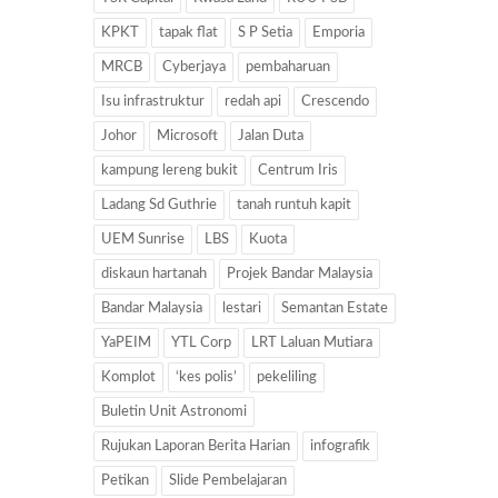
KPKT
tapak flat
S P Setia
Emporia
MRCB
Cyberjaya
pembaharuan
Isu infrastruktur
redah api
Crescendo
Johor
Microsoft
Jalan Duta
kampung lereng bukit
Centrum Iris
Ladang Sd Guthrie
tanah runtuh kapit
UEM Sunrise
LBS
Kuota
diskaun hartanah
Projek Bandar Malaysia
Bandar Malaysia
lestari
Semantan Estate
YaPEIM
YTL Corp
LRT Laluan Mutiara
Komplot
‘kes polis’
pekeliling
Buletin Unit Astronomi
Rujukan Laporan Berita Harian
infografik
Petikan
Slide Pembelajaran