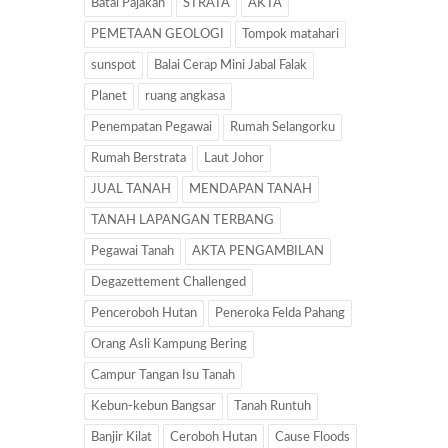
Batal Pajakan
STRATA
AKTA
PEMETAAN GEOLOGI
Tompok matahari
sunspot
Balai Cerap Mini Jabal Falak
Planet
ruang angkasa
Penempatan Pegawai
Rumah Selangorku
Rumah Berstrata
Laut Johor
JUAL TANAH
MENDAPAN TANAH
TANAH LAPANGAN TERBANG
Pegawai Tanah
AKTA PENGAMBILAN
Degazettement Challenged
Penceroboh Hutan
Peneroka Felda Pahang
Orang Asli Kampung Bering
Campur Tangan Isu Tanah
Kebun-kebun Bangsar
Tanah Runtuh
Banjir Kilat
Ceroboh Hutan
Cause Floods