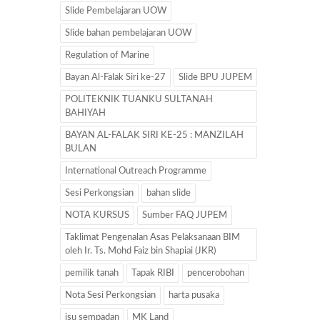
Slide Pembelajaran UOW
Slide bahan pembelajaran UOW
Regulation of Marine
Bayan Al-Falak Siri ke-27
Slide BPU JUPEM
POLITEKNIK TUANKU SULTANAH
BAHIYAH
BAYAN AL-FALAK SIRI KE-25 : MANZILAH
BULAN
International Outreach Programme
Sesi Perkongsian
bahan slide
NOTA KURSUS
Sumber FAQ JUPEM
Taklimat Pengenalan Asas Pelaksanaan BIM
oleh Ir. Ts. Mohd Faiz bin Shapiai (JKR)
pemilik tanah
Tapak RIBI
pencerobohan
Nota Sesi Perkongsian
harta pusaka
isu sempadan
MK Land