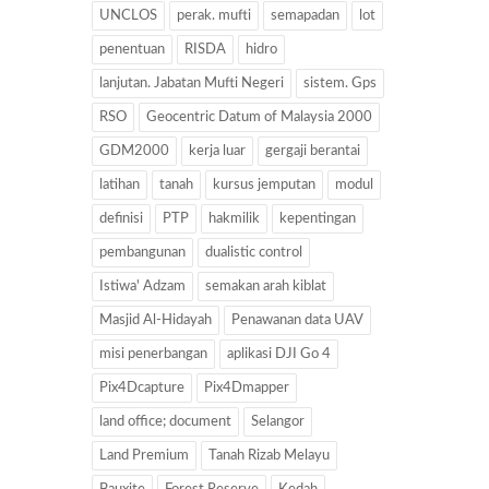
UNCLOS
perak. mufti
semapadan
lot
penentuan
RISDA
hidro
lanjutan. Jabatan Mufti Negeri
sistem. Gps
RSO
Geocentric Datum of Malaysia 2000
GDM2000
kerja luar
gergaji berantai
latihan
tanah
kursus jemputan
modul
definisi
PTP
hakmilik
kepentingan
pembangunan
dualistic control
Istiwa' Adzam
semakan arah kiblat
Masjid Al-Hidayah
Penawanan data UAV
misi penerbangan
aplikasi DJI Go 4
Pix4Dcapture
Pix4Dmapper
land office; document
Selangor
Land Premium
Tanah Rizab Melayu