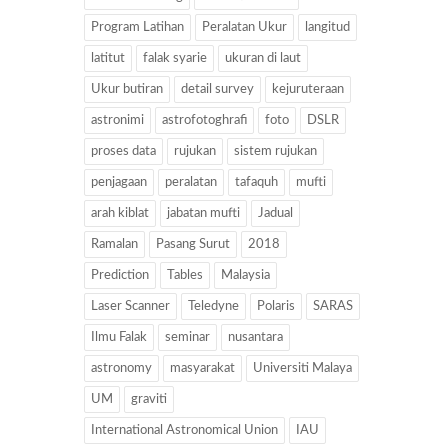
Program Latihan
Peralatan Ukur
langitud
latitut
falak syarie
ukuran di laut
Ukur butiran
detail survey
kejuruteraan
astronimi
astrofotoghrafi
foto
DSLR
proses data
rujukan
sistem rujukan
penjagaan
peralatan
tafaquh
mufti
arah kiblat
jabatan mufti
Jadual
Ramalan
Pasang Surut
2018
Prediction
Tables
Malaysia
Laser Scanner
Teledyne
Polaris
SARAS
Ilmu Falak
seminar
nusantara
astronomy
masyarakat
Universiti Malaya
UM
graviti
International Astronomical Union
IAU