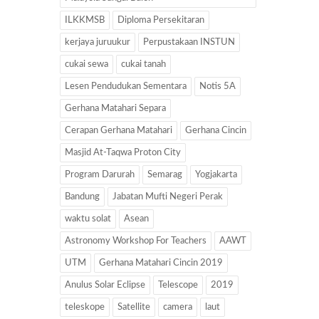
ILKKMSB
Diploma Persekitaran
kerjaya juruukur
Perpustakaan INSTUN
cukai sewa
cukai tanah
Lesen Pendudukan Sementara
Notis 5A
Gerhana Matahari Separa
Cerapan Gerhana Matahari
Gerhana Cincin
Masjid At-Taqwa Proton City
Program Darurah
Semarag
Yogjakarta
Bandung
Jabatan Mufti Negeri Perak
waktu solat
Asean
Astronomy Workshop For Teachers
AAWT
UTM
Gerhana Matahari Cincin 2019
Anulus Solar Eclipse
Telescope
2019
teleskope
Satellite
camera
laut