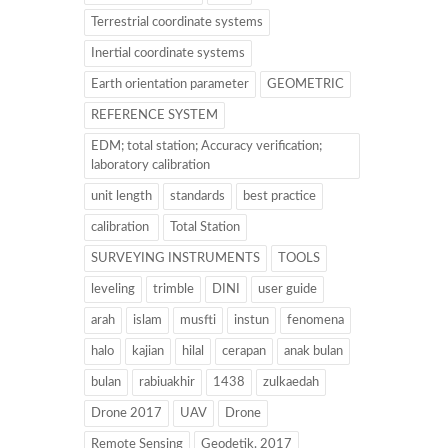
Terrestrial coordinate systems
Inertial coordinate systems
Earth orientation parameter
GEOMETRIC
REFERENCE SYSTEM
EDM; total station; Accuracy verification;
laboratory calibration
unit length
standards
best practice
calibration
Total Station
SURVEYING INSTRUMENTS
TOOLS
leveling
trimble
DINI
user guide
arah
islam
musfti
instun
fenomena
halo
kajian
hilal
cerapan
anak bulan
bulan
rabiuakhir
1438
zulkaedah
Drone 2017
UAV
Drone
Remote Sensing
Geodetik. 2017