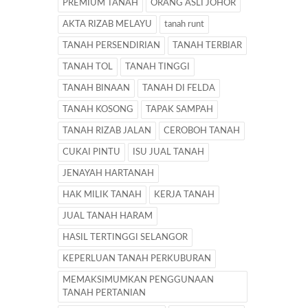
PREMIUM TANAH
ORANG ASLI JOHOR
AKTA RIZAB MELAYU
tanah runt
TANAH PERSENDIRIAN
TANAH TERBIAR
TANAH TOL
TANAH TINGGI
TANAH BINAAN
TANAH DI FELDA
TANAH KOSONG
TAPAK SAMPAH
TANAH RIZAB JALAN
CEROBOH TANAH
CUKAI PINTU
ISU JUAL TANAH
JENAYAH HARTANAH
HAK MILIK TANAH
KERJA TANAH
JUAL TANAH HARAM
HASIL TERTINGGI SELANGOR
KEPERLUAN TANAH PERKUBURAN
MEMAKSIMUMKAN PENGGUNAAN
TANAH PERTANIAN