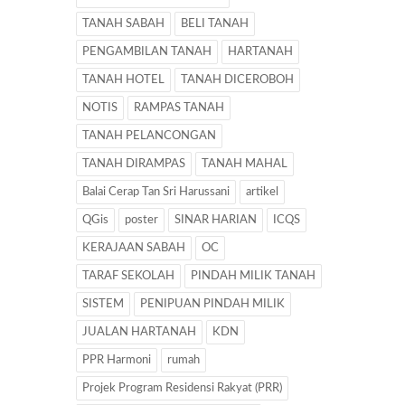
TANAH SABAH
BELI TANAH
PENGAMBILAN TANAH
HARTANAH
TANAH HOTEL
TANAH DICEROBOH
NOTIS
RAMPAS TANAH
TANAH PELANCONGAN
TANAH DIRAMPAS
TANAH MAHAL
Balai Cerap Tan Sri Harussani
artikel
QGis
poster
SINAR HARIAN
ICQS
KERAJAAN SABAH
OC
TARAF SEKOLAH
PINDAH MILIK TANAH
SISTEM
PENIPUAN PINDAH MILIK
JUALAN HARTANAH
KDN
PPR Harmoni
rumah
Projek Program Residensi Rakyat (PRR)