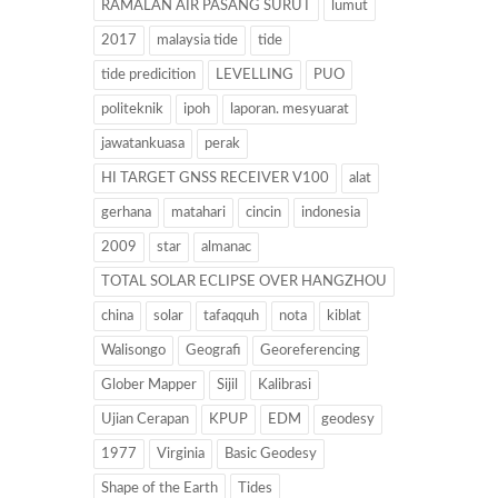
RAMALAN AIR PASANG SURUT
lumut
2017
malaysia tide
tide
tide predicition
LEVELLING
PUO
politeknik
ipoh
laporan. mesyuarat
jawatankuasa
perak
HI TARGET GNSS RECEIVER V100
alat
gerhana
matahari
cincin
indonesia
2009
star
almanac
TOTAL SOLAR ECLIPSE OVER HANGZHOU
china
solar
tafaqquh
nota
kiblat
Walisongo
Geografi
Georeferencing
Glober Mapper
Sijil
Kalibrasi
Ujian Cerapan
KPUP
EDM
geodesy
1977
Virginia
Basic Geodesy
Shape of the Earth
Tides