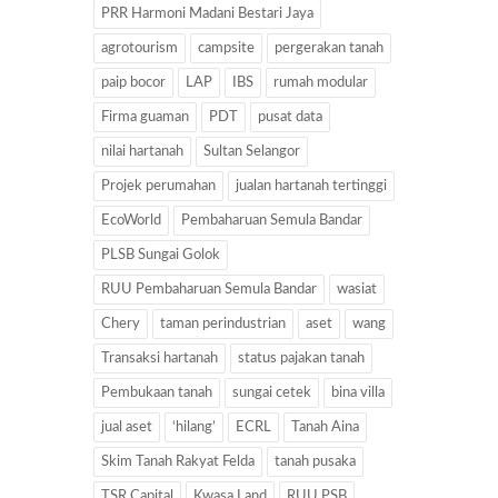
PRR Harmoni Madani Bestari Jaya
agrotourism
campsite
pergerakan tanah
paip bocor
LAP
IBS
rumah modular
Firma guaman
PDT
pusat data
nilai hartanah
Sultan Selangor
Projek perumahan
jualan hartanah tertinggi
EcoWorld
Pembaharuan Semula Bandar
PLSB Sungai Golok
RUU Pembaharuan Semula Bandar
wasiat
Chery
taman perindustrian
aset
wang
Transaksi hartanah
status pajakan tanah
Pembukaan tanah
sungai cetek
bina villa
jual aset
‘hilang’
ECRL
Tanah Aina
Skim Tanah Rakyat Felda
tanah pusaka
TSR Capital
Kwasa Land
RUU PSB