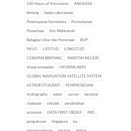
100 Hours of Astronomy
ANGKASA
bintang
badan cakerawala
Penempatan Sementara
Permohonan
Pewartaan
Kes Mahkamah
Bahagian Ukur dan Pemetaan
BUP
PKUG
LATITUD
LONGITUD
CERAPAN BINTANG
MARITIM NEGERI
ehwal sempadan
UKURAN ARAS
GLOBAL NAVIGATION SATELLITE SYSTEM
ASTROFOTOGRAFI
PEMPROSESAN
hydrography
water
survey
berantai
chainsaw
sekolah
pendedahan
astonomi
DATA FIRST ORDER
JMG
pengukuran
Singapura
isu
persempadanan
keratan
akhbar