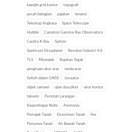
kaedah grid kontur
topografi
pecah bahagian
pajakan
tenansi
Teleskop Angkasa
Space Telescope
Hubble
Campton Gamma-Ray Observatory
Candra X-Ray
Spitzer
Spektrum Eksoplanet
Revolusi Industri 4.0
TLS
Mizwalah
Rujukan Tegak
pengiraan ukur aras
tanda aras
Selisih dalam GNSS
Juruukur
objek samawi
ujian dua piket
ukur kontur
takwim
Perintah Larangan
Kepentingan Notis
Ammonia
Pemajak Tanah
Ekosistem Tanah
Fee
Penyewa Tanah
Air Bawah Tanah