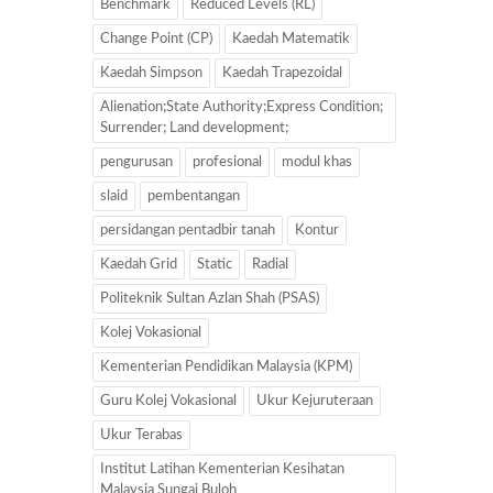
Benchmark
Reduced Levels (RL)
Change Point (CP)
Kaedah Matematik
Kaedah Simpson
Kaedah Trapezoidal
Alienation;State Authority;Express Condition;
Surrender; Land development;
pengurusan
profesional
modul khas
slaid
pembentangan
persidangan pentadbir tanah
Kontur
Kaedah Grid
Static
Radial
Politeknik Sultan Azlan Shah (PSAS)
Kolej Vokasional
Kementerian Pendidikan Malaysia (KPM)
Guru Kolej Vokasional
Ukur Kejuruteraan
Ukur Terabas
Institut Latihan Kementerian Kesihatan
Malaysia Sungai Buloh