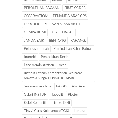
PEROLEHAN BACAAN
FIRST ORDER
OBSERVATION’
PENANDA ARAS GPS
DPROJEK PEMETAAN SESAR AKTIF
GEMPA BUMI
BUKIT TINGGI
JANDA BAIK
BENTONG
PAHANG.
Pelupusan Tanah
Pemindahan Bahan Batuan
Integriti
Pentadbiran Tanah
Land Administration
Aceh
Institut Latihan Kementerian Kesihatan
Malaysia Sungai Buloh (ILKKMSB)
Seksyen Geodetik
BAKAS
Alat Aras
Galeri INSTUN
Teodolit
Plotter
Kolej Komuniti
Trimble DiNi
Tinggi Garis Kolimantan (TGK)
kontour