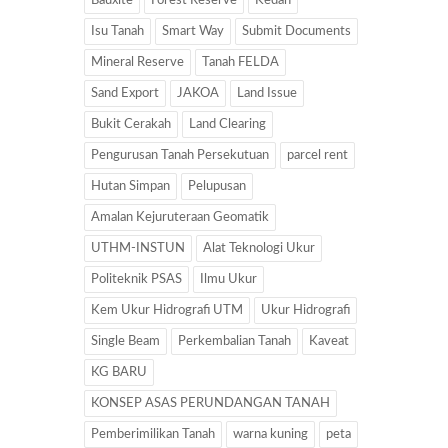
Bauxite
Forest Reserve
Kedah
Isu Tanah
Smart Way
Submit Documents
Mineral Reserve
Tanah FELDA
Sand Export
JAKOA
Land Issue
Bukit Cerakah
Land Clearing
Pengurusan Tanah Persekutuan
parcel rent
Hutan Simpan
Pelupusan
Amalan Kejuruteraan Geomatik
UTHM-INSTUN
Alat Teknologi Ukur
Politeknik PSAS
Ilmu Ukur
Kem Ukur Hidrografi UTM
Ukur Hidrografi
Single Beam
Perkembalian Tanah
Kaveat
KG BARU
KONSEP ASAS PERUNDANGAN TANAH
Pemberimilikan Tanah
warna kuning
peta