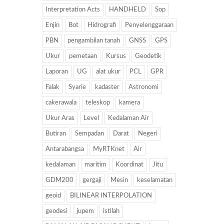
Interpretation Acts
HANDHELD
Sop
Enjin
Bot
Hidrografi
Penyelenggaraan
PBN
pengambilan tanah
GNSS
GPS
Ukur
pemetaan
Kursus
Geodetik
Laporan
UG
alat ukur
PCL
GPR
Falak
Syarie
kadaster
Astronomi
cakerawala
teleskop
kamera
Ukur Aras
Level
Kedalaman Air
Butiran
Sempadan
Darat
Negeri
Antarabangsa
MyRTKnet
Air
kedalaman
maritim
Koordinat
Jitu
GDM200
gergaji
Mesin
keselamatan
geoid
BILINEAR INTERPOLATION
geodesi
jupem
istilah