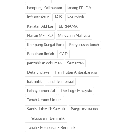
kampung Kalimantan
ladang FELDA
Infrastruktur
JAIS
kos roboh
Keratan Akhbar
BERNAMA
Harian METRO
Mingguan Malaysia
Kampung Sungai Baru
Pengurusan tanah
Penulisan Ilmiah
CAD
penzahiran dokumen
Semantan
Duta Enclave
Hari Hutan Antarabangsa
hak milik
tanah komersial
ladang komersial
The Edge Malaysia
Tanah Umum Umum
Serah Hakmilik Semula
Penguatkuasaan
- Pelupusan - Berimilik
Tanah - Pelupusan - Berimilik