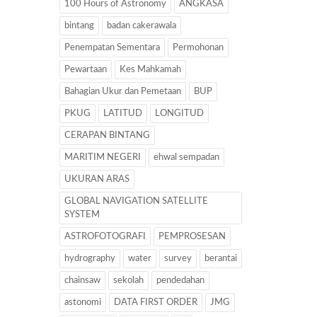
100 Hours of Astronomy
ANGKASA
bintang
badan cakerawala
Penempatan Sementara
Permohonan
Pewartaan
Kes Mahkamah
Bahagian Ukur dan Pemetaan
BUP
PKUG
LATITUD
LONGITUD
CERAPAN BINTANG
MARITIM NEGERI
ehwal sempadan
UKURAN ARAS
GLOBAL NAVIGATION SATELLITE
SYSTEM
ASTROFOTOGRAFI
PEMPROSESAN
hydrography
water
survey
berantai
chainsaw
sekolah
pendedahan
astonomi
DATA FIRST ORDER
JMG