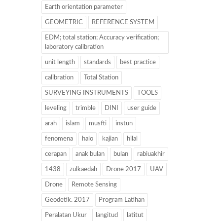
Earth orientation parameter
GEOMETRIC
REFERENCE SYSTEM
EDM; total station; Accuracy verification;
laboratory calibration
unit length
standards
best practice
calibration
Total Station
SURVEYING INSTRUMENTS
TOOLS
leveling
trimble
DINI
user guide
arah
islam
musfti
instun
fenomena
halo
kajian
hilal
cerapan
anak bulan
bulan
rabiuakhir
1438
zulkaedah
Drone 2017
UAV
Drone
Remote Sensing
Geodetik. 2017
Program Latihan
Peralatan Ukur
langitud
latitut