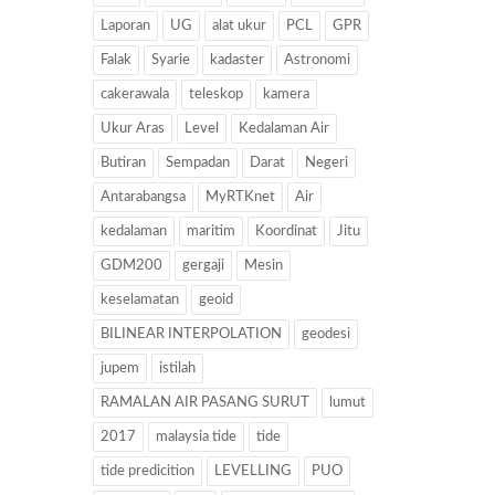
Laporan
UG
alat ukur
PCL
GPR
Falak
Syarie
kadaster
Astronomi
cakerawala
teleskop
kamera
Ukur Aras
Level
Kedalaman Air
Butiran
Sempadan
Darat
Negeri
Antarabangsa
MyRTKnet
Air
kedalaman
maritim
Koordinat
Jitu
GDM200
gergaji
Mesin
keselamatan
geoid
BILINEAR INTERPOLATION
geodesi
jupem
istilah
RAMALAN AIR PASANG SURUT
lumut
2017
malaysia tide
tide
tide predicition
LEVELLING
PUO