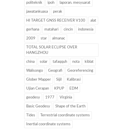
politeknik
ipoh
laporan. mesyuarat
jawatankuasa
perak
HI TARGET GNSS RECEIVER V100
alat
gerhana
matahari
cincin
indonesia
2009
star
almanac
TOTAL SOLAR ECLIPSE OVER
HANGZHOU
china
solar
tafaqquh
nota
kiblat
Walisongo
Geografi
Georeferencing
Glober Mapper
Sijil
Kalibrasi
Ujian Cerapan
KPUP
EDM
geodesy
1977
Virginia
Basic Geodesy
Shape of the Earth
Tides
Terrestrial coordinate systems
Inertial coordinate systems