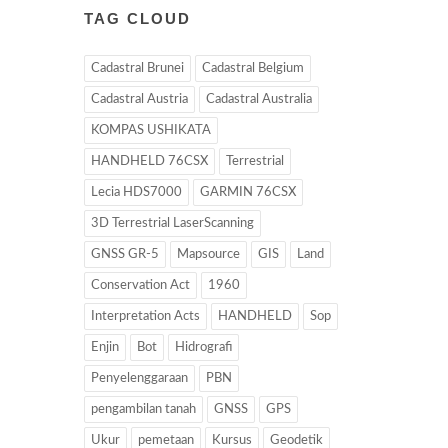
TAG CLOUD
Cadastral Brunei
Cadastral Belgium
Cadastral Austria
Cadastral Australia
KOMPAS USHIKATA
HANDHELD 76CSX
Terrestrial
Lecia HDS7000
GARMIN 76CSX
3D Terrestrial LaserScanning
GNSS GR-5
Mapsource
GIS
Land
Conservation Act
1960
Interpretation Acts
HANDHELD
Sop
Enjin
Bot
Hidrografi
Penyelenggaraan
PBN
pengambilan tanah
GNSS
GPS
Ukur
pemetaan
Kursus
Geodetik