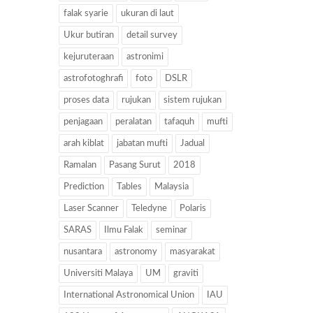
falak syarie
ukuran di laut
Ukur butiran
detail survey
kejuruteraan
astronimi
astrofotoghrafi
foto
DSLR
proses data
rujukan
sistem rujukan
penjagaan
peralatan
tafaquh
mufti
arah kiblat
jabatan mufti
Jadual
Ramalan
Pasang Surut
2018
Prediction
Tables
Malaysia
Laser Scanner
Teledyne
Polaris
SARAS
Ilmu Falak
seminar
nusantara
astronomy
masyarakat
Universiti Malaya
UM
graviti
International Astronomical Union
IAU