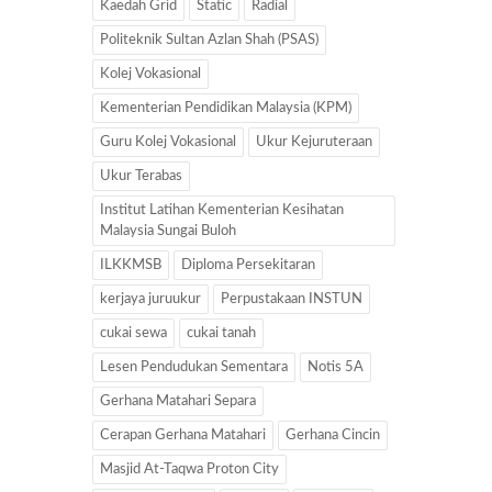
Kaedah Grid
Static
Radial
Politeknik Sultan Azlan Shah (PSAS)
Kolej Vokasional
Kementerian Pendidikan Malaysia (KPM)
Guru Kolej Vokasional
Ukur Kejuruteraan
Ukur Terabas
Institut Latihan Kementerian Kesihatan
Malaysia Sungai Buloh
ILKKMSB
Diploma Persekitaran
kerjaya juruukur
Perpustakaan INSTUN
cukai sewa
cukai tanah
Lesen Pendudukan Sementara
Notis 5A
Gerhana Matahari Separa
Cerapan Gerhana Matahari
Gerhana Cincin
Masjid At-Taqwa Proton City