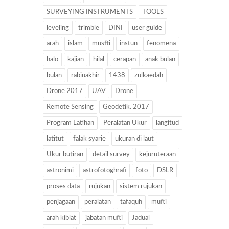
SURVEYING INSTRUMENTS
TOOLS
leveling
trimble
DINI
user guide
arah
islam
musfti
instun
fenomena
halo
kajian
hilal
cerapan
anak bulan
bulan
rabiuakhir
1438
zulkaedah
Drone 2017
UAV
Drone
Remote Sensing
Geodetik. 2017
Program Latihan
Peralatan Ukur
langitud
latitut
falak syarie
ukuran di laut
Ukur butiran
detail survey
kejuruteraan
astronimi
astrofotoghrafi
foto
DSLR
proses data
rujukan
sistem rujukan
penjagaan
peralatan
tafaquh
mufti
arah kiblat
jabatan mufti
Jadual