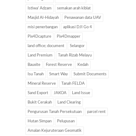
Istiwa' Adzam
semakan arah kiblat
Masjid Al-Hidayah
Penawanan data UAV
misi penerbangan
aplikasi DJI Go 4
Pix4Dcapture
Pix4Dmapper
land office; document
Selangor
Land Premium
Tanah Rizab Melayu
Bauxite
Forest Reserve
Kedah
Isu Tanah
Smart Way
Submit Documents
Mineral Reserve
Tanah FELDA
Sand Export
JAKOA
Land Issue
Bukit Cerakah
Land Clearing
Pengurusan Tanah Persekutuan
parcel rent
Hutan Simpan
Pelupusan
Amalan Kejuruteraan Geomatik