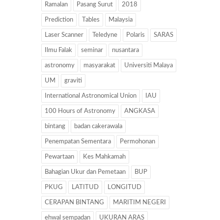
Ramalan
Pasang Surut
2018
Prediction
Tables
Malaysia
Laser Scanner
Teledyne
Polaris
SARAS
Ilmu Falak
seminar
nusantara
astronomy
masyarakat
Universiti Malaya
UM
graviti
International Astronomical Union
IAU
100 Hours of Astronomy
ANGKASA
bintang
badan cakerawala
Penempatan Sementara
Permohonan
Pewartaan
Kes Mahkamah
Bahagian Ukur dan Pemetaan
BUP
PKUG
LATITUD
LONGITUD
CERAPAN BINTANG
MARITIM NEGERI
ehwal sempadan
UKURAN ARAS