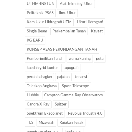
UTHM-INSTUN
Alat Teknologi Ukur
Politeknik PSAS
Ilmu Ukur
Kem Ukur Hidrografi UTM
Ukur Hidrografi
Single Beam
Perkembalian Tanah
Kaveat
KG BARU
KONSEP ASAS PERUNDANGAN TANAH
Pemberimilikan Tanah
warna kuning
peta
kaedah grid kontur
topografi
pecah bahagian
pajakan
tenansi
Teleskop Angkasa
Space Telescope
Hubble
Campton Gamma-Ray Observatory
Candra X-Ray
Spitzer
Spektrum Eksoplanet
Revolusi Industri 4.0
TLS
Mizwalah
Rujukan Tegak
pengiraan ukur aras
tanda aras