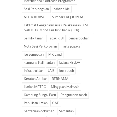
International Outreach Programme
Sesi Perkongsian
bahan slide
NOTA KURSUS
Sumber FAQ JUPEM
Taklimat Pengenalan Asas Pelaksanaan BIM
oleh Ir. Ts. Mohd Faiz bin Shapiai (JKR)
pemilik tanah
Tapak RIBI
pencerobohan
Nota Sesi Perkongsian
harta pusaka
isu sempadan
MK Land
kampung Kalimantan
ladang FELDA
Infrastruktur
JAIS
kos roboh
Keratan Akhbar
BERNAMA
Harian METRO
Mingguan Malaysia
Kampung Sungai Baru
Pengurusan tanah
Penulisan Ilmiah
CAD
penzahiran dokumen
Semantan