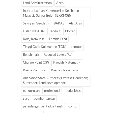
Land Administration
Aceh
Institut Latihan Kementerian Kesihatan
Malaysia Sungai Buloh (ILKKMSB)
Seksyen Geodetik
BAKAS
Alat Aras
Galeri INSTUN
Teodolit
Plotter
Kolej Komuniti
Trimble DiNi
Tinggi Garis Kolimantan (TGK)
kontour
Benchmark
Reduced Levels (RL)
Change Point (CP)
Kaedah Matematik
Kaedah Simpson
Kaedah Trapezoidal
Alienation;State Authority;Express Condition;
Surrender; Land development;
pengurusan
profesional
modul khas
slaid
pembentangan
persidangan pentadbir tanah
Kontur