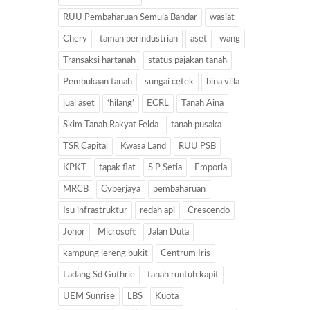
RUU Pembaharuan Semula Bandar
wasiat
Chery
taman perindustrian
aset
wang
Transaksi hartanah
status pajakan tanah
Pembukaan tanah
sungai cetek
bina villa
jual aset
‘hilang’
ECRL
Tanah Aina
Skim Tanah Rakyat Felda
tanah pusaka
TSR Capital
Kwasa Land
RUU PSB
KPKT
tapak flat
S P Setia
Emporia
MRCB
Cyberjaya
pembaharuan
Isu infrastruktur
redah api
Crescendo
Johor
Microsoft
Jalan Duta
kampung lereng bukit
Centrum Iris
Ladang Sd Guthrie
tanah runtuh kapit
UEM Sunrise
LBS
Kuota