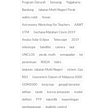
Program Darurah
Semarag
Yogjakarta
Bandung
Jabatan Mufti Negeri Perak
waktu solat
Asean
Astronomy Workshop For Teachers
AAWT
UTM
Gerhana Matahari Cincin 2019
Anulus Solar Eclipse
Telescope
2019
teleskope
Satellite
camera
laut
UNCLOS
perak. mufti
semapadan
lot
penentuan
RISDA
hidro
lanjutan. Jabatan Mufti Negeri
sistem. Gps
RSO
Geocentric Datum of Malaysia 2000
GDM2000
kerja luar
gergaji berantai
latihan
tanah
kursus jemputan
modul
definisi
PTP
hakmilik
kepentingan
pembangunan
dualistic control