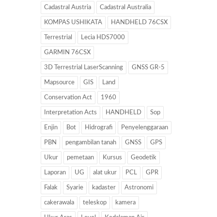
Cadastral Austria
Cadastral Australia
KOMPAS USHIKATA
HANDHELD 76CSX
Terrestrial
Lecia HDS7000
GARMIN 76CSX
3D Terrestrial LaserScanning
GNSS GR-5
Mapsource
GIS
Land
Conservation Act
1960
Interpretation Acts
HANDHELD
Sop
Enjin
Bot
Hidrografi
Penyelenggaraan
PBN
pengambilan tanah
GNSS
GPS
Ukur
pemetaan
Kursus
Geodetik
Laporan
UG
alat ukur
PCL
GPR
Falak
Syarie
kadaster
Astronomi
cakerawala
teleskop
kamera