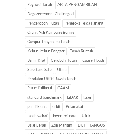
Pegawai Tanah
AKTA PENGAMBILAN
Degazettement Challenged
Penceroboh Hutan
Peneroka Felda Pahang
Orang Asli Kampung Bering
Campur Tangan Isu Tanah
Kebun-kebun Bangsar
Tanah Runtuh
Banjir Kilat
Ceroboh Hutan
Cause Floods
Structure Safe
Utiliti
Peralatan Utiliti Bawah Tanah
Pusat Kalibrasi
CAAM
standard benchmark
LiDAR
laser
pemilik unit
orbit
Pelan akui
tanah wakaf
inventori data
Ufuk
Balai Cerap
Zon Maritim
DUIT HANGUS