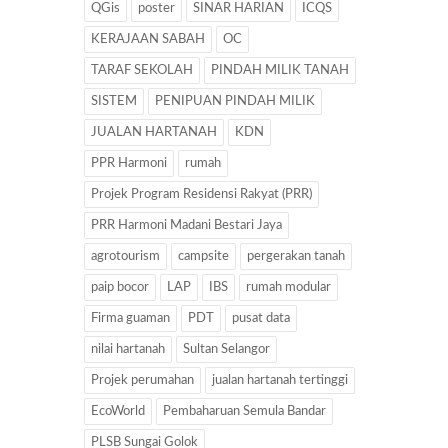
QGis
poster
SINAR HARIAN
ICQS
KERAJAAN SABAH
OC
TARAF SEKOLAH
PINDAH MILIK TANAH
SISTEM
PENIPUAN PINDAH MILIK
JUALAN HARTANAH
KDN
PPR Harmoni
rumah
Projek Program Residensi Rakyat (PRR)
PRR Harmoni Madani Bestari Jaya
agrotourism
campsite
pergerakan tanah
paip bocor
LAP
IBS
rumah modular
Firma guaman
PDT
pusat data
nilai hartanah
Sultan Selangor
Projek perumahan
jualan hartanah tertinggi
EcoWorld
Pembaharuan Semula Bandar
PLSB Sungai Golok