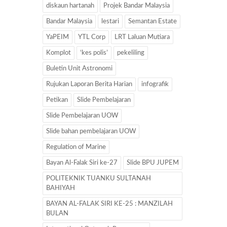
diskaun hartanah
Projek Bandar Malaysia
Bandar Malaysia
lestari
Semantan Estate
YaPEIM
YTL Corp
LRT Laluan Mutiara
Komplot
‘kes polis’
pekeliling
Buletin Unit Astronomi
Rujukan Laporan Berita Harian
infografik
Petikan
Slide Pembelajaran
Slide Pembelajaran UOW
Slide bahan pembelajaran UOW
Regulation of Marine
Bayan Al-Falak Siri ke-27
Slide BPU JUPEM
POLITEKNIK TUANKU SULTANAH
BAHIYAH
BAYAN AL-FALAK SIRI KE-25 : MANZILAH
BULAN