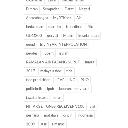
Ukur Aras
Level
Kedalaman Air
Butiran
Sempadan
Darat
Negeri
Antarabangsa
MyRTKnet
Air
kedalaman
maritim
Koordinat
Jitu
GDM200
gergaji
Mesin
keselamatan
geoid
BILINEAR INTERPOLATION
geodesi
jupem
istilah
RAMALAN AIR PASANG SURUT
lumut
2017
malaysia tide
tide
tide predicition
LEVELLING
PUO
politeknik
ipoh
laporan. mesyuarat
jawatankuasa
perak
HI TARGET GNSS RECEIVER V100
alat
gerhana
matahari
cincin
indonesia
2009
star
almanac