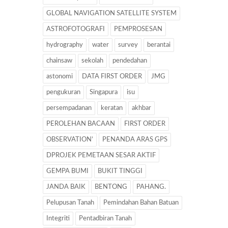
GLOBAL NAVIGATION SATELLITE SYSTEM
ASTROFOTOGRAFI
PEMPROSESAN
hydrography
water
survey
berantai
chainsaw
sekolah
pendedahan
astonomi
DATA FIRST ORDER
JMG
pengukuran
Singapura
isu
persempadanan
keratan
akhbar
PEROLEHAN BACAAN
FIRST ORDER
OBSERVATION’
PENANDA ARAS GPS
DPROJEK PEMETAAN SESAR AKTIF
GEMPA BUMI
BUKIT TINGGI
JANDA BAIK
BENTONG
PAHANG.
Pelupusan Tanah
Pemindahan Bahan Batuan
Integriti
Pentadbiran Tanah