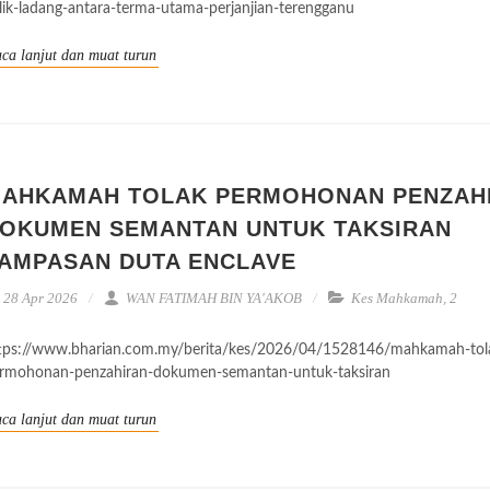
lik-ladang-antara-terma-utama-perjanjian-terengganu
ca lanjut dan muat turun
AHKAMAH TOLAK PERMOHONAN PENZAH
OKUMEN SEMANTAN UNTUK TAKSIRAN
AMPASAN DUTA ENCLAVE
28 Apr 2026
WAN FATIMAH BIN YA'AKOB
Kes Mahkamah
,
2
tps://www.bharian.com.my/berita/kes/2026/04/1528146/mahkamah-tol
rmohonan-penzahiran-dokumen-semantan-untuk-taksiran
ca lanjut dan muat turun