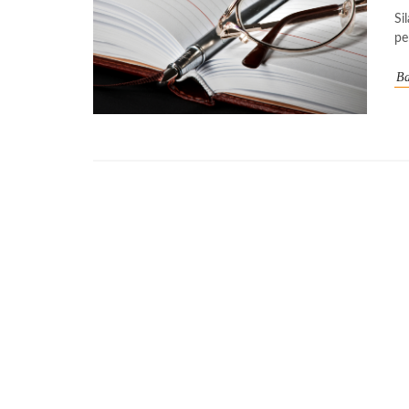
Si
pe
Ba