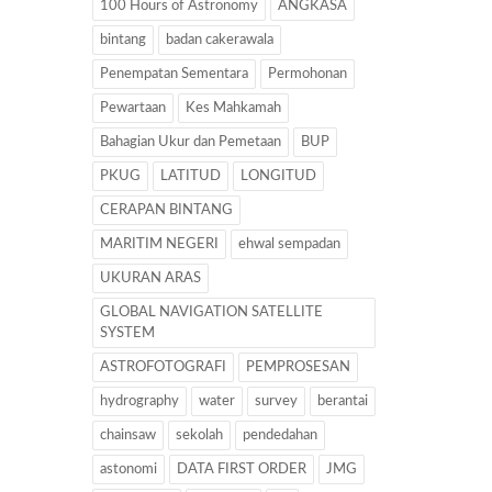
100 Hours of Astronomy
ANGKASA
bintang
badan cakerawala
Penempatan Sementara
Permohonan
Pewartaan
Kes Mahkamah
Bahagian Ukur dan Pemetaan
BUP
PKUG
LATITUD
LONGITUD
CERAPAN BINTANG
MARITIM NEGERI
ehwal sempadan
UKURAN ARAS
GLOBAL NAVIGATION SATELLITE
SYSTEM
ASTROFOTOGRAFI
PEMPROSESAN
hydrography
water
survey
berantai
chainsaw
sekolah
pendedahan
astonomi
DATA FIRST ORDER
JMG