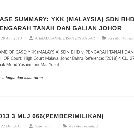
ASE SUMMARY: YKK (MALAYSIA) SDN BHD
ENGARAH TANAH DAN GALIAN JOHOR
20 Aug 2019
AHMAD KAMAL IHSAN BIN ANUAR
Kes Mahkamah
ME OF CASE: YKK (MALAYSIA) SDN BHD v. PENGARAH TANAH DAN
HOR Court: High Court Malaya, Johor Bahru Reference: [2018] 4 CLJ 2
cik Mohd Yusaimi bin Mat Yusof
ca lanjut dan muat turun
013 3 MLJ 666(PEMBERIMILIKAN)
22 Dec 2015
Super Admin
Kes Mahkamah
,
2