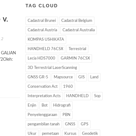
TAG CLOUD
 V.
Cadastral Brunei
Cadastral Belgium
Cadastral Austria
Cadastral Australia
,
2
KOMPAS USHIKATA
HANDHELD 76CSX
Terrestrial
 GALIAN
Lecia HDS7000
GARMIN 76CSX
72Oleh:
3D Terrestrial LaserScanning
GNSS GR-5
Mapsource
GIS
Land
Conservation Act
1960
Interpretation Acts
HANDHELD
Sop
Enjin
Bot
Hidrografi
Penyelenggaraan
PBN
pengambilan tanah
GNSS
GPS
Ukur
pemetaan
Kursus
Geodetik