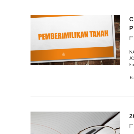
C
P
NA
JO
En
Ba
2