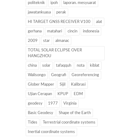
politeknik
ipoh
laporan. mesyuarat
jawatankuasa
perak
HI TARGET GNSS RECEIVER V100
alat
gerhana
matahari
cincin
indonesia
2009
star
almanac
TOTAL SOLAR ECLIPSE OVER
HANGZHOU
china
solar
tafaqquh
nota
kiblat
Walisongo
Geografi
Georeferencing
Glober Mapper
Sijil
Kalibrasi
Ujian Cerapan
KPUP
EDM
geodesy
1977
Virginia
Basic Geodesy
Shape of the Earth
Tides
Terrestrial coordinate systems
Inertial coordinate systems