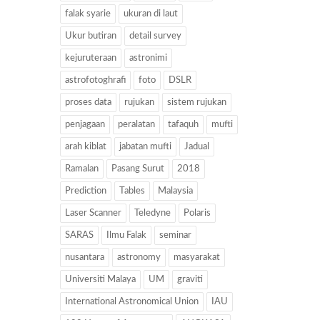
falak syarie
ukuran di laut
Ukur butiran
detail survey
kejuruteraan
astronimi
astrofotoghrafi
foto
DSLR
proses data
rujukan
sistem rujukan
penjagaan
peralatan
tafaquh
mufti
arah kiblat
jabatan mufti
Jadual
Ramalan
Pasang Surut
2018
Prediction
Tables
Malaysia
Laser Scanner
Teledyne
Polaris
SARAS
Ilmu Falak
seminar
nusantara
astronomy
masyarakat
Universiti Malaya
UM
graviti
International Astronomical Union
IAU