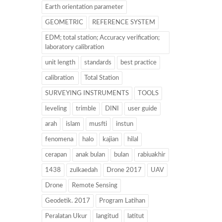
Earth orientation parameter
GEOMETRIC
REFERENCE SYSTEM
EDM; total station; Accuracy verification;
laboratory calibration
unit length
standards
best practice
calibration
Total Station
SURVEYING INSTRUMENTS
TOOLS
leveling
trimble
DINI
user guide
arah
islam
musfti
instun
fenomena
halo
kajian
hilal
cerapan
anak bulan
bulan
rabiuakhir
1438
zulkaedah
Drone 2017
UAV
Drone
Remote Sensing
Geodetik. 2017
Program Latihan
Peralatan Ukur
langitud
latitut