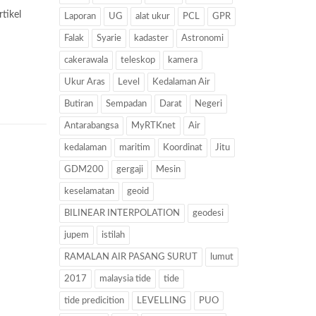
tikel
Laporan
UG
alat ukur
PCL
GPR
Falak
Syarie
kadaster
Astronomi
cakerawala
teleskop
kamera
Ukur Aras
Level
Kedalaman Air
Butiran
Sempadan
Darat
Negeri
Antarabangsa
MyRTKnet
Air
kedalaman
maritim
Koordinat
Jitu
GDM200
gergaji
Mesin
keselamatan
geoid
BILINEAR INTERPOLATION
geodesi
jupem
istilah
RAMALAN AIR PASANG SURUT
lumut
2017
malaysia tide
tide
tide predicition
LEVELLING
PUO