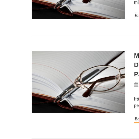
mi
Ba
M
D
P
ht
pe
Ba