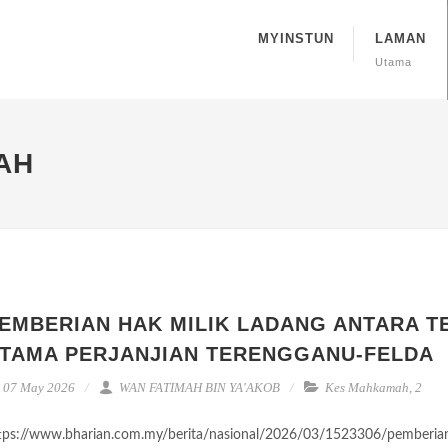
MYINSTUN
LAMAN
Utama
AH
EMBERIAN HAK MILIK LADANG ANTARA T
TAMA PERJANJIAN TERENGGANU-FELDA
07 May 2026
WAN FATIMAH BIN YA'AKOB
Kes Mahkamah
,
2
tps://www.bharian.com.my/berita/nasional/2026/03/1523306/pemberia