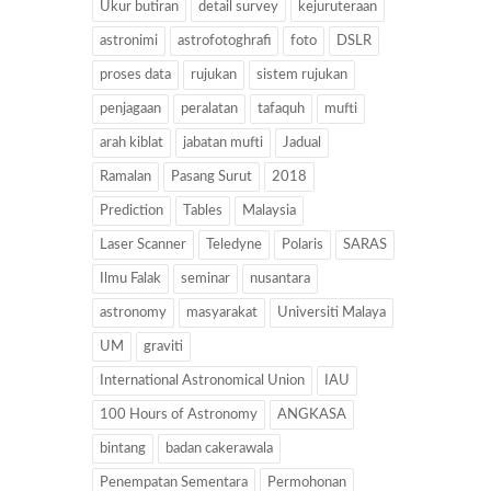
Ukur butiran
detail survey
kejuruteraan
astronimi
astrofotoghrafi
foto
DSLR
proses data
rujukan
sistem rujukan
penjagaan
peralatan
tafaquh
mufti
arah kiblat
jabatan mufti
Jadual
Ramalan
Pasang Surut
2018
Prediction
Tables
Malaysia
Laser Scanner
Teledyne
Polaris
SARAS
Ilmu Falak
seminar
nusantara
astronomy
masyarakat
Universiti Malaya
UM
graviti
International Astronomical Union
IAU
100 Hours of Astronomy
ANGKASA
bintang
badan cakerawala
Penempatan Sementara
Permohonan