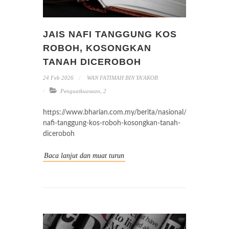
JAIS NAFI TANGGUNG KOS
ROBOH, KOSONGKAN
TANAH DICEROBOH
24 Feb 2026
WAN FATIMAH BIN YA'AKOB
Penguatkuasaan
,
2
https://www.bharian.com.my/berita/nasional/2026/01/150
nafi-tanggung-kos-roboh-kosongkan-tanah-
diceroboh
Baca lanjut dan muat turun