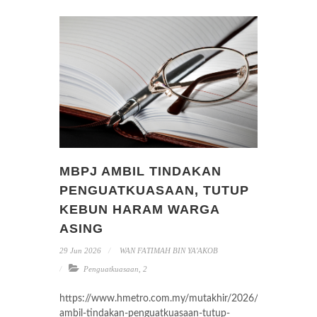
MBPJ AMBIL TINDAKAN
PENGUATKUASAAN, TUTUP
KEBUN HARAM WARGA
ASING
29 Jun 2026
WAN FATIMAH BIN YA'AKOB
Penguatkuasaan
,
2
https://www.hmetro.com.my/mutakhir/2026/05/1357875
ambil-tindakan-penguatkuasaan-tutup-