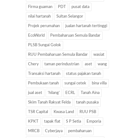
Firma guaman
PDT
pusat data
nilai hartanah
Sultan Selangor
Projek perumahan
jualan hartanah tertinggi
EcoWorld
Pembaharuan Semula Bandar
PLSB Sungai Golok
RUU Pembaharuan Semula Bandar
wasiat
Chery
taman perindustrian
aset
wang
Transaksi hartanah
status pajakan tanah
Pembukaan tanah
sungai cetek
bina villa
jual aset
‘hilang’
ECRL
Tanah Aina
Skim Tanah Rakyat Felda
tanah pusaka
TSR Capital
Kwasa Land
RUU PSB
KPKT
tapak flat
S P Setia
Emporia
MRCB
Cyberjaya
pembaharuan