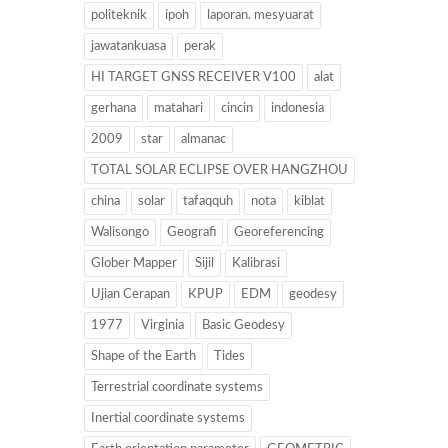
politeknik
ipoh
laporan. mesyuarat
jawatankuasa
perak
HI TARGET GNSS RECEIVER V100
alat
gerhana
matahari
cincin
indonesia
2009
star
almanac
TOTAL SOLAR ECLIPSE OVER HANGZHOU
china
solar
tafaqquh
nota
kiblat
Walisongo
Geografi
Georeferencing
Glober Mapper
Sijil
Kalibrasi
Ujian Cerapan
KPUP
EDM
geodesy
1977
Virginia
Basic Geodesy
Shape of the Earth
Tides
Terrestrial coordinate systems
Inertial coordinate systems