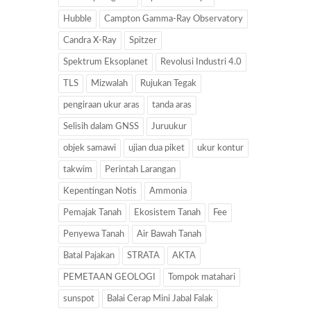
Hubble
Campton Gamma-Ray Observatory
Candra X-Ray
Spitzer
Spektrum Eksoplanet
Revolusi Industri 4.0
TLS
Mizwalah
Rujukan Tegak
pengiraan ukur aras
tanda aras
Selisih dalam GNSS
Juruukur
objek samawi
ujian dua piket
ukur kontur
takwim
Perintah Larangan
Kepentingan Notis
Ammonia
Pemajak Tanah
Ekosistem Tanah
Fee
Penyewa Tanah
Air Bawah Tanah
Batal Pajakan
STRATA
AKTA
PEMETAAN GEOLOGI
Tompok matahari
sunspot
Balai Cerap Mini Jabal Falak