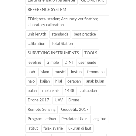
Earth orientation parameter
GEOMETRIC
REFERENCE SYSTEM
EDM; total station; Accuracy verification;
laboratory calibration
unit length
standards
best practice
calibration
Total Station
SURVEYING INSTRUMENTS
TOOLS
leveling
trimble
DINI
user guide
arah
islam
musfti
instun
fenomena
halo
kajian
hilal
cerapan
anak bulan
bulan
rabiuakhir
1438
zulkaedah
Drone 2017
UAV
Drone
Remote Sensing
Geodetik. 2017
Program Latihan
Peralatan Ukur
langitud
latitut
falak syarie
ukuran di laut