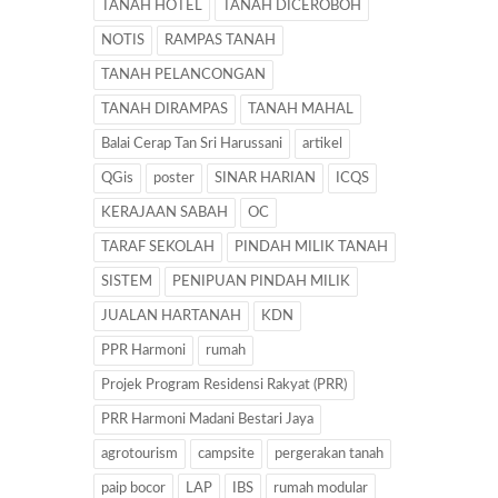
TANAH HOTEL
TANAH DICEROBOH
NOTIS
RAMPAS TANAH
TANAH PELANCONGAN
TANAH DIRAMPAS
TANAH MAHAL
Balai Cerap Tan Sri Harussani
artikel
QGis
poster
SINAR HARIAN
ICQS
KERAJAAN SABAH
OC
TARAF SEKOLAH
PINDAH MILIK TANAH
SISTEM
PENIPUAN PINDAH MILIK
JUALAN HARTANAH
KDN
PPR Harmoni
rumah
Projek Program Residensi Rakyat (PRR)
PRR Harmoni Madani Bestari Jaya
agrotourism
campsite
pergerakan tanah
paip bocor
LAP
IBS
rumah modular