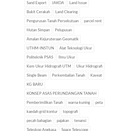
Sand Export
JAKOA
Land Issue
Bukit Cerakah
Land Clearing
Pengurusan Tanah Persekutuan
parcel rent
Hutan Simpan
Pelupusan
Amalan Kejuruteraan Geomatik
UTHM-INSTUN
Alat Teknologi Ukur
Politeknik PSAS
Ilmu Ukur
Kem Ukur Hidrografi UTM
Ukur Hidrografi
Single Beam
Perkembalian Tanah
Kaveat
KG BARU
KONSEP ASAS PERUNDANGAN TANAH
Pemberimilikan Tanah
warna kuning
peta
kaedah grid kontur
topografi
pecah bahagian
pajakan
tenansi
Teleskop Angkasa
Space Telescope