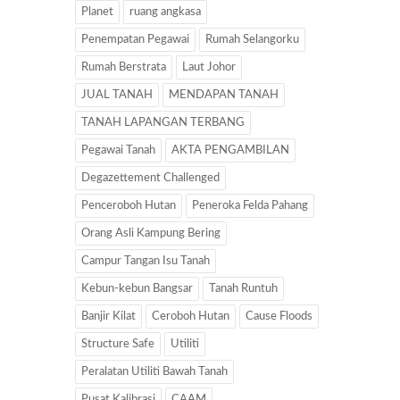
Planet
ruang angkasa
Penempatan Pegawai
Rumah Selangorku
Rumah Berstrata
Laut Johor
JUAL TANAH
MENDAPAN TANAH
TANAH LAPANGAN TERBANG
Pegawai Tanah
AKTA PENGAMBILAN
Degazettement Challenged
Penceroboh Hutan
Peneroka Felda Pahang
Orang Asli Kampung Bering
Campur Tangan Isu Tanah
Kebun-kebun Bangsar
Tanah Runtuh
Banjir Kilat
Ceroboh Hutan
Cause Floods
Structure Safe
Utiliti
Peralatan Utiliti Bawah Tanah
Pusat Kalibrasi
CAAM