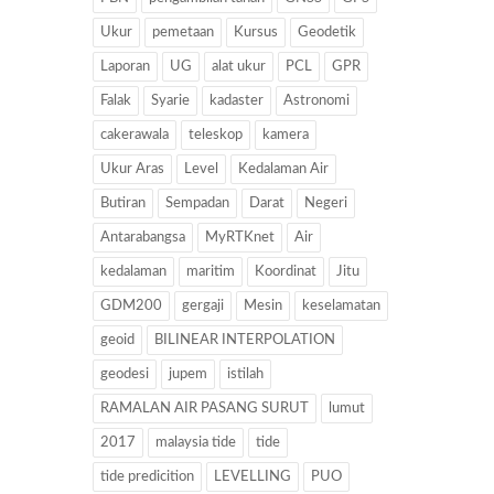
Ukur
pemetaan
Kursus
Geodetik
Laporan
UG
alat ukur
PCL
GPR
Falak
Syarie
kadaster
Astronomi
cakerawala
teleskop
kamera
Ukur Aras
Level
Kedalaman Air
Butiran
Sempadan
Darat
Negeri
Antarabangsa
MyRTKnet
Air
kedalaman
maritim
Koordinat
Jitu
GDM200
gergaji
Mesin
keselamatan
geoid
BILINEAR INTERPOLATION
geodesi
jupem
istilah
RAMALAN AIR PASANG SURUT
lumut
2017
malaysia tide
tide
tide predicition
LEVELLING
PUO