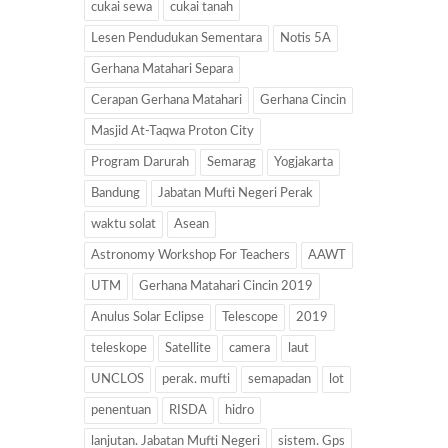
cukai sewa
cukai tanah
Lesen Pendudukan Sementara
Notis 5A
Gerhana Matahari Separa
Cerapan Gerhana Matahari
Gerhana Cincin
Masjid At-Taqwa Proton City
Program Darurah
Semarag
Yogjakarta
Bandung
Jabatan Mufti Negeri Perak
waktu solat
Asean
Astronomy Workshop For Teachers
AAWT
UTM
Gerhana Matahari Cincin 2019
Anulus Solar Eclipse
Telescope
2019
teleskope
Satellite
camera
laut
UNCLOS
perak. mufti
semapadan
lot
penentuan
RISDA
hidro
lanjutan. Jabatan Mufti Negeri
sistem. Gps