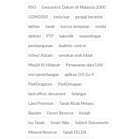
RSO
Geocentric Datum of Malaysia 2000
GDM2000
kerja luar
gergaji berantai
latihan
tanah
kursus jemputan
modul
definisi
PTP
hakmilik
kepentingan
pembangunan
dualistic control
Istiwa' Adzam
semakan arah kiblat
Masjid Al-Hidayah
Penawanan data UAV
misi penerbangan
aplikasi DJI Go 4
Pix4Dcapture
Pix4Dmapper
land office; document
Selangor
Land Premium
Tanah Rizab Melayu
Bauxite
Forest Reserve
Kedah
Isu Tanah
Smart Way
Submit Documents
Mineral Reserve
Tanah FELDA