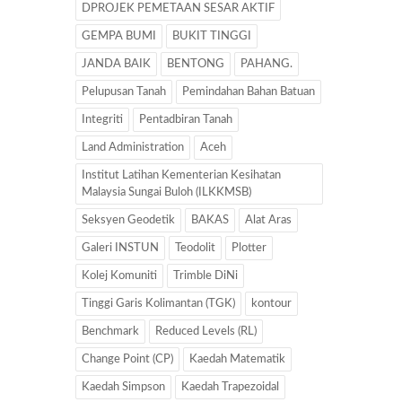
DPROJEK PEMETAAN SESAR AKTIF
GEMPA BUMI
BUKIT TINGGI
JANDA BAIK
BENTONG
PAHANG.
Pelupusan Tanah
Pemindahan Bahan Batuan
Integriti
Pentadbiran Tanah
Land Administration
Aceh
Institut Latihan Kementerian Kesihatan
Malaysia Sungai Buloh (ILKKMSB)
Seksyen Geodetik
BAKAS
Alat Aras
Galeri INSTUN
Teodolit
Plotter
Kolej Komuniti
Trimble DiNi
Tinggi Garis Kolimantan (TGK)
kontour
Benchmark
Reduced Levels (RL)
Change Point (CP)
Kaedah Matematik
Kaedah Simpson
Kaedah Trapezoidal