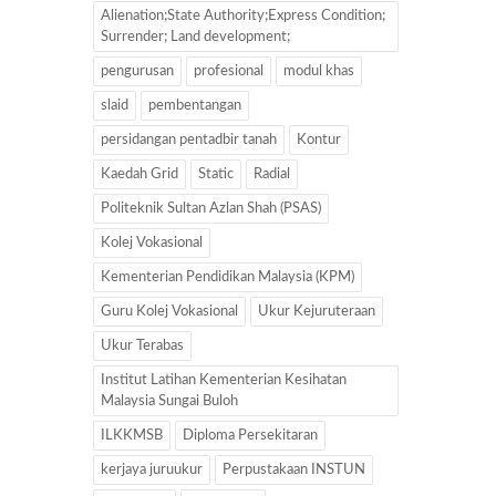
Alienation;State Authority;Express Condition;
Surrender; Land development;
pengurusan
profesional
modul khas
slaid
pembentangan
persidangan pentadbir tanah
Kontur
Kaedah Grid
Static
Radial
Politeknik Sultan Azlan Shah (PSAS)
Kolej Vokasional
Kementerian Pendidikan Malaysia (KPM)
Guru Kolej Vokasional
Ukur Kejuruteraan
Ukur Terabas
Institut Latihan Kementerian Kesihatan
Malaysia Sungai Buloh
ILKKMSB
Diploma Persekitaran
kerjaya juruukur
Perpustakaan INSTUN