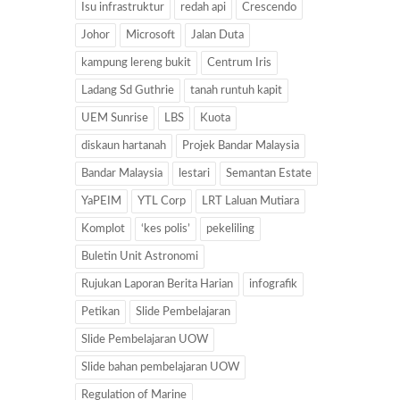
Isu infrastruktur
redah api
Crescendo
Johor
Microsoft
Jalan Duta
kampung lereng bukit
Centrum Iris
Ladang Sd Guthrie
tanah runtuh kapit
UEM Sunrise
LBS
Kuota
diskaun hartanah
Projek Bandar Malaysia
Bandar Malaysia
lestari
Semantan Estate
YaPEIM
YTL Corp
LRT Laluan Mutiara
Komplot
‘kes polis’
pekeliling
Buletin Unit Astronomi
Rujukan Laporan Berita Harian
infografik
Petikan
Slide Pembelajaran
Slide Pembelajaran UOW
Slide bahan pembelajaran UOW
Regulation of Marine