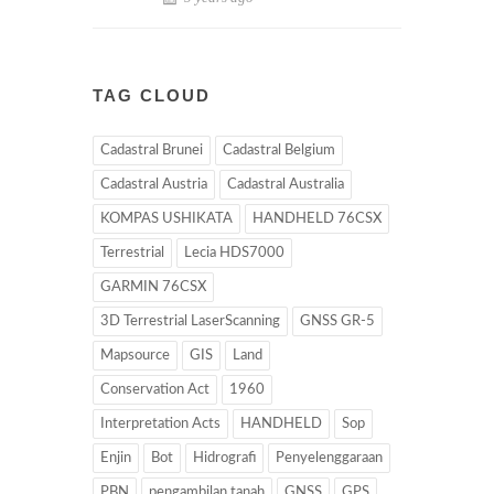
TAG CLOUD
Cadastral Brunei
Cadastral Belgium
Cadastral Austria
Cadastral Australia
KOMPAS USHIKATA
HANDHELD 76CSX
Terrestrial
Lecia HDS7000
GARMIN 76CSX
3D Terrestrial LaserScanning
GNSS GR-5
Mapsource
GIS
Land
Conservation Act
1960
Interpretation Acts
HANDHELD
Sop
Enjin
Bot
Hidrografi
Penyelenggaraan
PBN
pengambilan tanah
GNSS
GPS