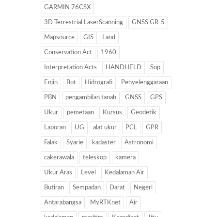
GARMIN 76CSX
3D Terrestrial LaserScanning
GNSS GR-5
Mapsource
GIS
Land
Conservation Act
1960
Interpretation Acts
HANDHELD
Sop
Enjin
Bot
Hidrografi
Penyelenggaraan
PBN
pengambilan tanah
GNSS
GPS
Ukur
pemetaan
Kursus
Geodetik
Laporan
UG
alat ukur
PCL
GPR
Falak
Syarie
kadaster
Astronomi
cakerawala
teleskop
kamera
Ukur Aras
Level
Kedalaman Air
Butiran
Sempadan
Darat
Negeri
Antarabangsa
MyRTKnet
Air