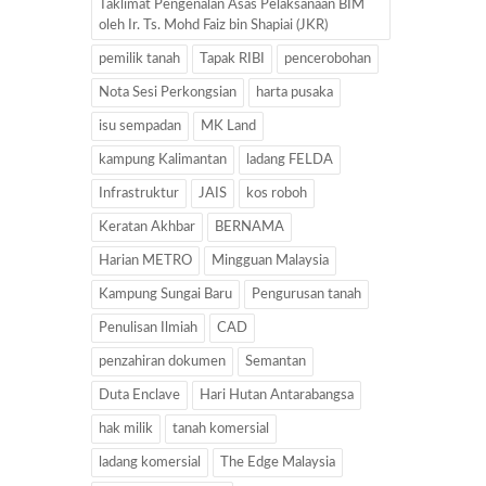
Taklimat Pengenalan Asas Pelaksanaan BIM
oleh Ir. Ts. Mohd Faiz bin Shapiai (JKR)
pemilik tanah
Tapak RIBI
pencerobohan
Nota Sesi Perkongsian
harta pusaka
isu sempadan
MK Land
kampung Kalimantan
ladang FELDA
Infrastruktur
JAIS
kos roboh
Keratan Akhbar
BERNAMA
Harian METRO
Mingguan Malaysia
Kampung Sungai Baru
Pengurusan tanah
Penulisan Ilmiah
CAD
penzahiran dokumen
Semantan
Duta Enclave
Hari Hutan Antarabangsa
hak milik
tanah komersial
ladang komersial
The Edge Malaysia