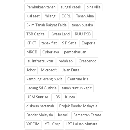
Pembukaan tanah
sungai cetek
bina villa
jual aset
‘hilang’
ECRL
Tanah Aina
Skim Tanah Rakyat Felda
tanah pusaka
TSR Capital
Kwasa Land
RUU PSB
KPKT
tapak flat
S P Setia
Emporia
MRCB
Cyberjaya
pembaharuan
Isu infrastruktur
redah api
Crescendo
Johor
Microsoft
Jalan Duta
kampung lereng bukit
Centrum Iris
Ladang Sd Guthrie
tanah runtuh kapit
UEM Sunrise
LBS
Kuota
diskaun hartanah
Projek Bandar Malaysia
Bandar Malaysia
lestari
Semantan Estate
YaPEIM
YTL Corp
LRT Laluan Mutiara