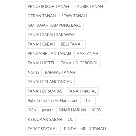
PENCEROBOH TANAH
TADBIR TANAH
GERAN TANAH
SEWA TANAH
ISU TANAH KAMPUNG BARU
TANAH SABAH SARAWAK
TANAH SABAH
BELI TANAH
PENGAMBILAN TANAH
HARTANAH
TANAH HOTEL
TANAH DICEROBOH
NOTIS
RAMPAS TANAH
TANAH PELANCONGAN
TANAH DIRAMPAS
TANAH MAHAL
Balai Cerap Tan Sri Harussani
artikel
QGis
poster
SINAR HARIAN
ICQS
KERAJAAN SABAH
OC
TARAF SEKOLAH
PINDAH MILIK TANAH