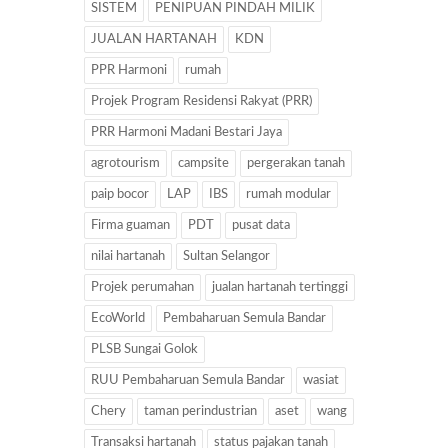
SISTEM
PENIPUAN PINDAH MILIK
JUALAN HARTANAH
KDN
PPR Harmoni
rumah
Projek Program Residensi Rakyat (PRR)
PRR Harmoni Madani Bestari Jaya
agrotourism
campsite
pergerakan tanah
paip bocor
LAP
IBS
rumah modular
Firma guaman
PDT
pusat data
nilai hartanah
Sultan Selangor
Projek perumahan
jualan hartanah tertinggi
EcoWorld
Pembaharuan Semula Bandar
PLSB Sungai Golok
RUU Pembaharuan Semula Bandar
wasiat
Chery
taman perindustrian
aset
wang
Transaksi hartanah
status pajakan tanah