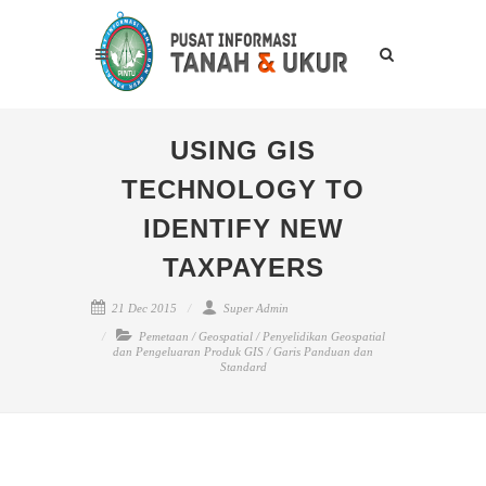
USING GIS
TECHNOLOGY TO
IDENTIFY NEW
TAXPAYERS
21 Dec 2015
Super Admin
Pemetaan
/
Geospatial
/
Penyelidikan Geospatial
dan Pengeluaran Produk GIS
/
Garis Panduan dan
Standard