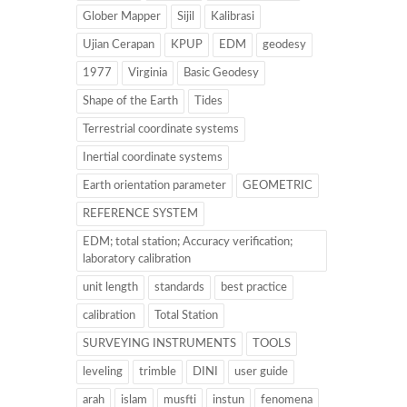
Glober Mapper
Sijil
Kalibrasi
Ujian Cerapan
KPUP
EDM
geodesy
1977
Virginia
Basic Geodesy
Shape of the Earth
Tides
Terrestrial coordinate systems
Inertial coordinate systems
Earth orientation parameter
GEOMETRIC
REFERENCE SYSTEM
EDM; total station; Accuracy verification;
laboratory calibration
unit length
standards
best practice
calibration
Total Station
SURVEYING INSTRUMENTS
TOOLS
leveling
trimble
DINI
user guide
arah
islam
musfti
instun
fenomena