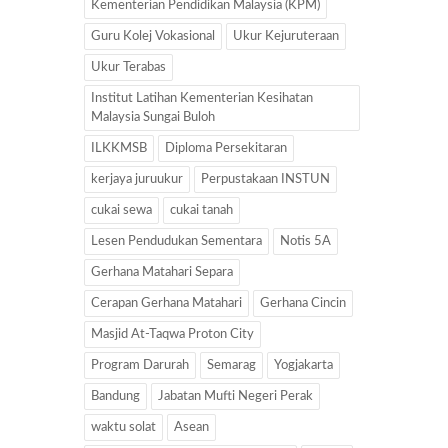
Kementerian Pendidikan Malaysia (KPM)
Guru Kolej Vokasional
Ukur Kejuruteraan
Ukur Terabas
Institut Latihan Kementerian Kesihatan
Malaysia Sungai Buloh
ILKKMSB
Diploma Persekitaran
kerjaya juruukur
Perpustakaan INSTUN
cukai sewa
cukai tanah
Lesen Pendudukan Sementara
Notis 5A
Gerhana Matahari Separa
Cerapan Gerhana Matahari
Gerhana Cincin
Masjid At-Taqwa Proton City
Program Darurah
Semarag
Yogjakarta
Bandung
Jabatan Mufti Negeri Perak
waktu solat
Asean