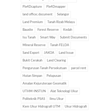
Pix4Dcapture
Pix4Dmapper
land office; document
Selangor
Land Premium
Tanah Rizab Melayu
Bauxite
Forest Reserve
Kedah
Isu Tanah
Smart Way
Submit Documents
Mineral Reserve
Tanah FELDA
Sand Export
JAKOA
Land Issue
Bukit Cerakah
Land Clearing
Pengurusan Tanah Persekutuan
parcel rent
Hutan Simpan
Pelupusan
Amalan Kejuruteraan Geomatik
UTHM-INSTUN
Alat Teknologi Ukur
Politeknik PSAS
Ilmu Ukur
Kem Ukur Hidrografi UTM
Ukur Hidrografi