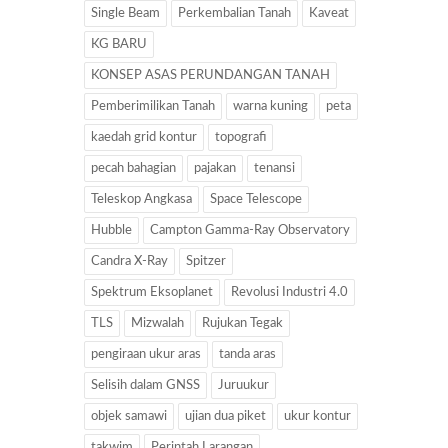
Single Beam
Perkembalian Tanah
Kaveat
KG BARU
KONSEP ASAS PERUNDANGAN TANAH
Pemberimilikan Tanah
warna kuning
peta
kaedah grid kontur
topografi
pecah bahagian
pajakan
tenansi
Teleskop Angkasa
Space Telescope
Hubble
Campton Gamma-Ray Observatory
Candra X-Ray
Spitzer
Spektrum Eksoplanet
Revolusi Industri 4.0
TLS
Mizwalah
Rujukan Tegak
pengiraan ukur aras
tanda aras
Selisih dalam GNSS
Juruukur
objek samawi
ujian dua piket
ukur kontur
takwim
Perintah Larangan