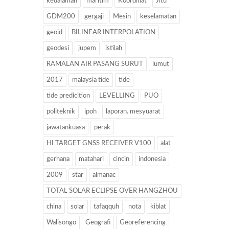
kedalaman
maritim
Koordinat
Jitu
GDM200
gergaji
Mesin
keselamatan
geoid
BILINEAR INTERPOLATION
geodesi
jupem
istilah
RAMALAN AIR PASANG SURUT
lumut
2017
malaysia tide
tide
tide predicition
LEVELLING
PUO
politeknik
ipoh
laporan. mesyuarat
jawatankuasa
perak
HI TARGET GNSS RECEIVER V100
alat
gerhana
matahari
cincin
indonesia
2009
star
almanac
TOTAL SOLAR ECLIPSE OVER HANGZHOU
china
solar
tafaqquh
nota
kiblat
Walisongo
Geografi
Georeferencing