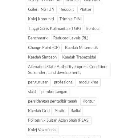
Seksyen Geodetik
BAKAS
Alat Aras
Galeri INSTUN
Teodolit
Plotter
Kolej Komuniti
Trimble DiNi
Tinggi Garis Kolimantan (TGK)
kontour
Benchmark
Reduced Levels (RL)
Change Point (CP)
Kaedah Matematik
Kaedah Simpson
Kaedah Trapezoidal
Alienation;State Authority;Express Condition;
Surrender; Land development;
pengurusan
profesional
modul khas
slaid
pembentangan
persidangan pentadbir tanah
Kontur
Kaedah Grid
Static
Radial
Politeknik Sultan Azlan Shah (PSAS)
Kolej Vokasional