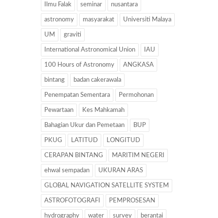
Ilmu Falak
seminar
nusantara
astronomy
masyarakat
Universiti Malaya
UM
graviti
International Astronomical Union
IAU
100 Hours of Astronomy
ANGKASA
bintang
badan cakerawala
Penempatan Sementara
Permohonan
Pewartaan
Kes Mahkamah
Bahagian Ukur dan Pemetaan
BUP
PKUG
LATITUD
LONGITUD
CERAPAN BINTANG
MARITIM NEGERI
ehwal sempadan
UKURAN ARAS
GLOBAL NAVIGATION SATELLITE SYSTEM
ASTROFOTOGRAFI
PEMPROSESAN
hydrography
water
survey
berantai