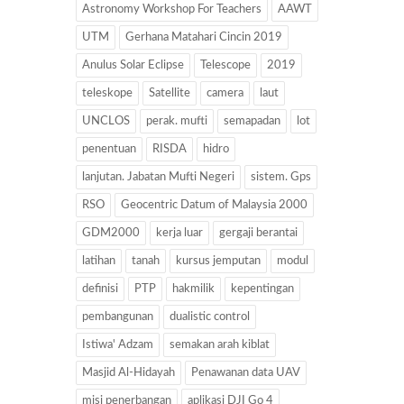
Astronomy Workshop For Teachers
AAWT
UTM
Gerhana Matahari Cincin 2019
Anulus Solar Eclipse
Telescope
2019
teleskope
Satellite
camera
laut
UNCLOS
perak. mufti
semapadan
lot
penentuan
RISDA
hidro
lanjutan. Jabatan Mufti Negeri
sistem. Gps
RSO
Geocentric Datum of Malaysia 2000
GDM2000
kerja luar
gergaji berantai
latihan
tanah
kursus jemputan
modul
definisi
PTP
hakmilik
kepentingan
pembangunan
dualistic control
Istiwa' Adzam
semakan arah kiblat
Masjid Al-Hidayah
Penawanan data UAV
misi penerbangan
aplikasi DJI Go 4