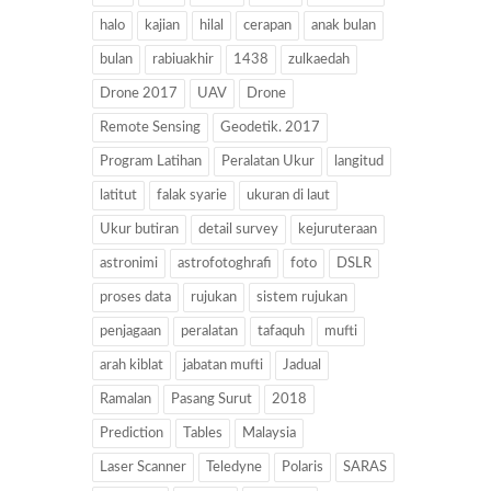
halo
kajian
hilal
cerapan
anak bulan
bulan
rabiuakhir
1438
zulkaedah
Drone 2017
UAV
Drone
Remote Sensing
Geodetik. 2017
Program Latihan
Peralatan Ukur
langitud
latitut
falak syarie
ukuran di laut
Ukur butiran
detail survey
kejuruteraan
astronimi
astrofotoghrafi
foto
DSLR
proses data
rujukan
sistem rujukan
penjagaan
peralatan
tafaquh
mufti
arah kiblat
jabatan mufti
Jadual
Ramalan
Pasang Surut
2018
Prediction
Tables
Malaysia
Laser Scanner
Teledyne
Polaris
SARAS