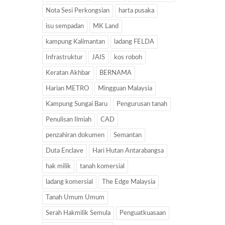
Nota Sesi Perkongsian
harta pusaka
isu sempadan
MK Land
kampung Kalimantan
ladang FELDA
Infrastruktur
JAIS
kos roboh
Keratan Akhbar
BERNAMA
Harian METRO
Mingguan Malaysia
Kampung Sungai Baru
Pengurusan tanah
Penulisan Ilmiah
CAD
penzahiran dokumen
Semantan
Duta Enclave
Hari Hutan Antarabangsa
hak milik
tanah komersial
ladang komersial
The Edge Malaysia
Tanah Umum Umum
Serah Hakmilik Semula
Penguatkuasaan