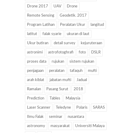
Drone 2017
UAV
Drone
Remote Sensing
Geodetik. 2017
Program Latihan
Peralatan Ukur
langitud
latitut
falak syarie
ukuran di laut
Ukur butiran
detail survey
kejuruteraan
astronimi
astrofotoghrafi
foto
DSLR
proses data
rujukan
sistem rujukan
penjagaan
peralatan
tafaquh
mufti
arah kiblat
jabatan mufti
Jadual
Ramalan
Pasang Surut
2018
Prediction
Tables
Malaysia
Laser Scanner
Teledyne
Polaris
SARAS
Ilmu Falak
seminar
nusantara
astronomy
masyarakat
Universiti Malaya