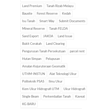
Land Premium
Tanah Rizab Melayu
Bauxite
Forest Reserve
Kedah
Isu Tanah
Smart Way
Submit Documents
Mineral Reserve
Tanah FELDA
Sand Export
JAKOA
Land Issue
Bukit Cerakah
Land Clearing
Pengurusan Tanah Persekutuan
parcel rent
Hutan Simpan
Pelupusan
Amalan Kejuruteraan Geomatik
UTHM-INSTUN
Alat Teknologi Ukur
Politeknik PSAS
Ilmu Ukur
Kem Ukur Hidrografi UTM
Ukur Hidrografi
Single Beam
Perkembalian Tanah
Kaveat
KG BARU