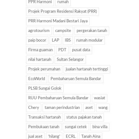
PPR Harmoni
rumah
Projek Program Residensi Rakyat (PRR)
PRR Harmoni Madani Bestari Jaya
agrotourism
campsite
pergerakan tanah
paip bocor
LAP
IBS
rumah modular
Firma guaman
PDT
pusat data
nilai hartanah
Sultan Selangor
Projek perumahan
jualan hartanah tertinggi
EcoWorld
Pembaharuan Semula Bandar
PLSB Sungai Golok
RUU Pembaharuan Semula Bandar
wasiat
Chery
taman perindustrian
aset
wang
Transaksi hartanah
status pajakan tanah
Pembukaan tanah
sungai cetek
bina villa
jual aset
‘hilang’
ECRL
Tanah Aina