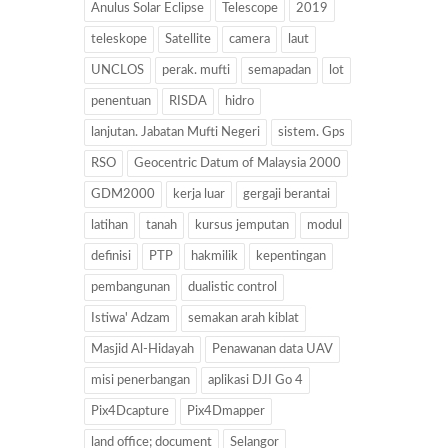
Anulus Solar Eclipse
Telescope
2019
teleskope
Satellite
camera
laut
UNCLOS
perak. mufti
semapadan
lot
penentuan
RISDA
hidro
lanjutan. Jabatan Mufti Negeri
sistem. Gps
RSO
Geocentric Datum of Malaysia 2000
GDM2000
kerja luar
gergaji berantai
latihan
tanah
kursus jemputan
modul
definisi
PTP
hakmilik
kepentingan
pembangunan
dualistic control
Istiwa' Adzam
semakan arah kiblat
Masjid Al-Hidayah
Penawanan data UAV
misi penerbangan
aplikasi DJI Go 4
Pix4Dcapture
Pix4Dmapper
land office; document
Selangor