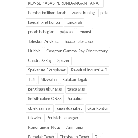
KONSEP ASAS PERUNDANGAN TANAH
Pemberimilikan Tanah
warna kuning
peta
kaedah grid kontur
topografi
pecah bahagian
pajakan
tenansi
Teleskop Angkasa
Space Telescope
Hubble
Campton Gamma-Ray Observatory
Candra X-Ray
Spitzer
Spektrum Eksoplanet
Revolusi Industri 4.0
TLS
Mizwalah
Rujukan Tegak
pengiraan ukur aras
tanda aras
Selisih dalam GNSS
Juruukur
objek samawi
ujian dua piket
ukur kontur
takwim
Perintah Larangan
Kepentingan Notis
Ammonia
Pemajak Tanah
Ekosistem Tanah
Fee