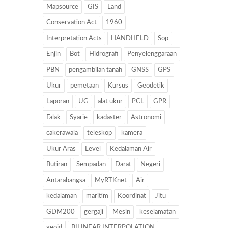
Mapsource
GIS
Land
Conservation Act
1960
Interpretation Acts
HANDHELD
Sop
Enjin
Bot
Hidrografi
Penyelenggaraan
PBN
pengambilan tanah
GNSS
GPS
Ukur
pemetaan
Kursus
Geodetik
Laporan
UG
alat ukur
PCL
GPR
Falak
Syarie
kadaster
Astronomi
cakerawala
teleskop
kamera
Ukur Aras
Level
Kedalaman Air
Butiran
Sempadan
Darat
Negeri
Antarabangsa
MyRTKnet
Air
kedalaman
maritim
Koordinat
Jitu
GDM200
gergaji
Mesin
keselamatan
geoid
BILINEAR INTERPOLATION