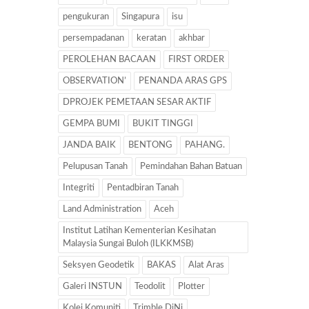
pengukuran
Singapura
isu
persempadanan
keratan
akhbar
PEROLEHAN BACAAN
FIRST ORDER
OBSERVATION’
PENANDA ARAS GPS
DPROJEK PEMETAAN SESAR AKTIF
GEMPA BUMI
BUKIT TINGGI
JANDA BAIK
BENTONG
PAHANG.
Pelupusan Tanah
Pemindahan Bahan Batuan
Integriti
Pentadbiran Tanah
Land Administration
Aceh
Institut Latihan Kementerian Kesihatan
Malaysia Sungai Buloh (ILKKMSB)
Seksyen Geodetik
BAKAS
Alat Aras
Galeri INSTUN
Teodolit
Plotter
Kolej Komuniti
Trimble DiNi