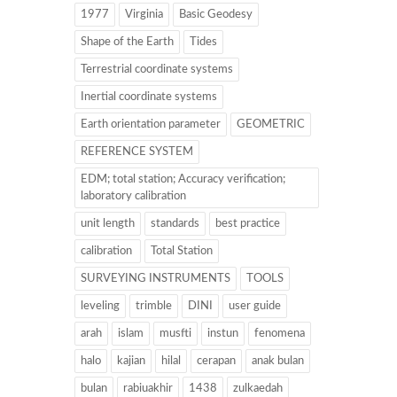
1977
Virginia
Basic Geodesy
Shape of the Earth
Tides
Terrestrial coordinate systems
Inertial coordinate systems
Earth orientation parameter
GEOMETRIC
REFERENCE SYSTEM
EDM; total station; Accuracy verification;
laboratory calibration
unit length
standards
best practice
calibration
Total Station
SURVEYING INSTRUMENTS
TOOLS
leveling
trimble
DINI
user guide
arah
islam
musfti
instun
fenomena
halo
kajian
hilal
cerapan
anak bulan
bulan
rabiuakhir
1438
zulkaedah