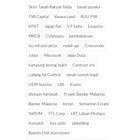
Skim Tanah Rakyat Felda
tanah pusaka
TSR Capital
Kwasa Land
RUU PSB
KPKT
tapak flat
S P Setia
Emporia
MRCB
Cyberjaya
pembaharuan
Isu infrastruktur
redah api
Crescendo
Johor
Microsoft
Jalan Duta
kampung lereng bukit
Centrum Iris
Ladang Sd Guthrie
tanah runtuh kapit
UEM Sunrise
LBS
Kuota
diskaun hartanah
Projek Bandar Malaysia
Bandar Malaysia
lestari
Semantan Estate
YaPEIM
YTL Corp
LRT Laluan Mutiara
Komplot
‘kes polis’
pekeliling
Buletin Unit Astronomi