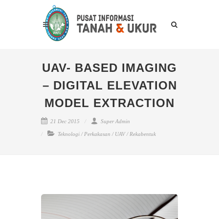
UAV- BASED IMAGING
– DIGITAL ELEVATION
MODEL EXTRACTION
21 Dec 2015
Super Admin
Teknologi
/
Perkakasan
/
UAV
/
Rekabentuk