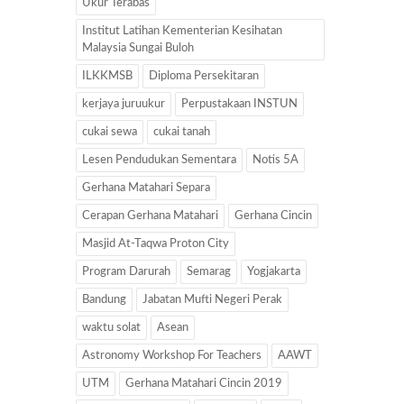
Ukur Terabas
Institut Latihan Kementerian Kesihatan
Malaysia Sungai Buloh
ILKKMSB
Diploma Persekitaran
kerjaya juruukur
Perpustakaan INSTUN
cukai sewa
cukai tanah
Lesen Pendudukan Sementara
Notis 5A
Gerhana Matahari Separa
Cerapan Gerhana Matahari
Gerhana Cincin
Masjid At-Taqwa Proton City
Program Darurah
Semarag
Yogjakarta
Bandung
Jabatan Mufti Negeri Perak
waktu solat
Asean
Astronomy Workshop For Teachers
AAWT
UTM
Gerhana Matahari Cincin 2019