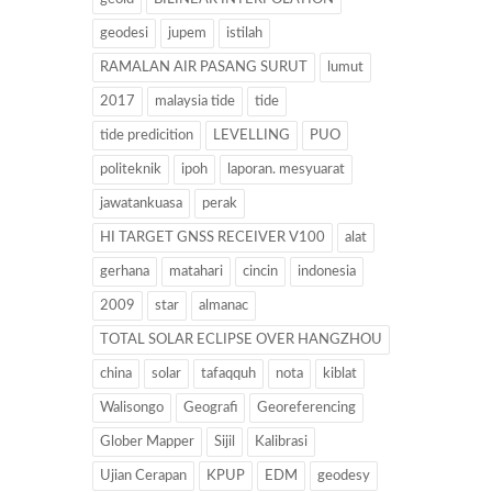
geodesi
jupem
istilah
RAMALAN AIR PASANG SURUT
lumut
2017
malaysia tide
tide
tide predicition
LEVELLING
PUO
politeknik
ipoh
laporan. mesyuarat
jawatankuasa
perak
HI TARGET GNSS RECEIVER V100
alat
gerhana
matahari
cincin
indonesia
2009
star
almanac
TOTAL SOLAR ECLIPSE OVER HANGZHOU
china
solar
tafaqquh
nota
kiblat
Walisongo
Geografi
Georeferencing
Glober Mapper
Sijil
Kalibrasi
Ujian Cerapan
KPUP
EDM
geodesy