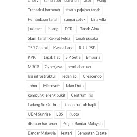
Chery
taman perindustrian
aset
wang
Transaksi hartanah
status pajakan tanah
Pembukaan tanah
sungai cetek
bina villa
jual aset
‘hilang’
ECRL
Tanah Aina
Skim Tanah Rakyat Felda
tanah pusaka
TSR Capital
Kwasa Land
RUU PSB
KPKT
tapak flat
S P Setia
Emporia
MRCB
Cyberjaya
pembaharuan
Isu infrastruktur
redah api
Crescendo
Johor
Microsoft
Jalan Duta
kampung lereng bukit
Centrum Iris
Ladang Sd Guthrie
tanah runtuh kapit
UEM Sunrise
LBS
Kuota
diskaun hartanah
Projek Bandar Malaysia
Bandar Malaysia
lestari
Semantan Estate