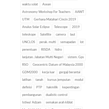
waktu solat
Asean
Astronomy Workshop For Teachers
AAWT
UTM
Gerhana Matahari Cincin 2019
Anulus Solar Eclipse
Telescope
2019
teleskope
Satellite
camera
laut
UNCLOS
perak. mufti
semapadan
lot
penentuan
RISDA
hidro
lanjutan. Jabatan Mufti Negeri
sistem. Gps
RSO
Geocentric Datum of Malaysia 2000
GDM2000
kerja luar
gergaji berantai
latihan
tanah
kursus jemputan
modul
definisi
PTP
hakmilik
kepentingan
pembangunan
dualistic control
Istiwa' Adzam
semakan arah kiblat