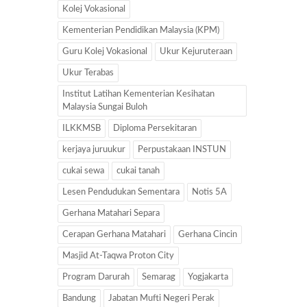
Kolej Vokasional
Kementerian Pendidikan Malaysia (KPM)
Guru Kolej Vokasional
Ukur Kejuruteraan
Ukur Terabas
Institut Latihan Kementerian Kesihatan
Malaysia Sungai Buloh
ILKKMSB
Diploma Persekitaran
kerjaya juruukur
Perpustakaan INSTUN
cukai sewa
cukai tanah
Lesen Pendudukan Sementara
Notis 5A
Gerhana Matahari Separa
Cerapan Gerhana Matahari
Gerhana Cincin
Masjid At-Taqwa Proton City
Program Darurah
Semarag
Yogjakarta
Bandung
Jabatan Mufti Negeri Perak