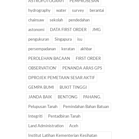
ASTROFOTOGRAFI
PEMPROSESAN
hydrography
water
survey
berantai
chainsaw
sekolah
pendedahan
astonomi
DATA FIRST ORDER
JMG
pengukuran
Singapura
isu
persempadanan
keratan
akhbar
PEROLEHAN BACAAN
FIRST ORDER
OBSERVATION’
PENANDA ARAS GPS
DPROJEK PEMETAAN SESAR AKTIF
GEMPA BUMI
BUKIT TINGGI
JANDA BAIK
BENTONG
PAHANG.
Pelupusan Tanah
Pemindahan Bahan Batuan
Integriti
Pentadbiran Tanah
Land Administration
Aceh
Institut Latihan Kementerian Kesihatan