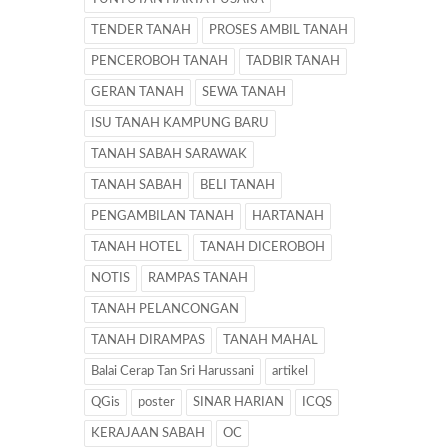
TENDER TANAH
PROSES AMBIL TANAH
PENCEROBOH TANAH
TADBIR TANAH
GERAN TANAH
SEWA TANAH
ISU TANAH KAMPUNG BARU
TANAH SABAH SARAWAK
TANAH SABAH
BELI TANAH
PENGAMBILAN TANAH
HARTANAH
TANAH HOTEL
TANAH DICEROBOH
NOTIS
RAMPAS TANAH
TANAH PELANCONGAN
TANAH DIRAMPAS
TANAH MAHAL
Balai Cerap Tan Sri Harussani
artikel
QGis
poster
SINAR HARIAN
ICQS
KERAJAAN SABAH
OC