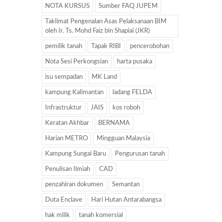
NOTA KURSUS
Sumber FAQ JUPEM
Taklimat Pengenalan Asas Pelaksanaan BIM
oleh Ir. Ts. Mohd Faiz bin Shapiai (JKR)
pemilik tanah
Tapak RIBI
pencerobohan
Nota Sesi Perkongsian
harta pusaka
isu sempadan
MK Land
kampung Kalimantan
ladang FELDA
Infrastruktur
JAIS
kos roboh
Keratan Akhbar
BERNAMA
Harian METRO
Mingguan Malaysia
Kampung Sungai Baru
Pengurusan tanah
Penulisan Ilmiah
CAD
penzahiran dokumen
Semantan
Duta Enclave
Hari Hutan Antarabangsa
hak milik
tanah komersial