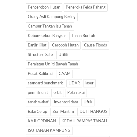
Penceroboh Hutan
Peneroka Felda Pahang
Orang Asli Kampung Bering
Campur Tangan Isu Tanah
Kebun-kebun Bangsar
Tanah Runtuh
Banjir Kilat
Ceroboh Hutan
Cause Floods
Structure Safe
Utiliti
Peralatan Utiliti Bawah Tanah
Pusat Kalibrasi
CAAM
standard benchmark
LiDAR
laser
pemilik unit
orbit
Pelan akui
tanah wakaf
inventori data
Ufuk
Balai Cerap
Zon Maritim
DUIT HANGUS
KAJI ORDINAN
KEDAH RAMPAS TANAH
ISU TANAH KAMPUNG