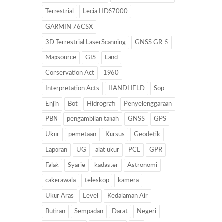
Terrestrial
Lecia HDS7000
GARMIN 76CSX
3D Terrestrial LaserScanning
GNSS GR-5
Mapsource
GIS
Land
Conservation Act
1960
Interpretation Acts
HANDHELD
Sop
Enjin
Bot
Hidrografi
Penyelenggaraan
PBN
pengambilan tanah
GNSS
GPS
Ukur
pemetaan
Kursus
Geodetik
Laporan
UG
alat ukur
PCL
GPR
Falak
Syarie
kadaster
Astronomi
cakerawala
teleskop
kamera
Ukur Aras
Level
Kedalaman Air
Butiran
Sempadan
Darat
Negeri