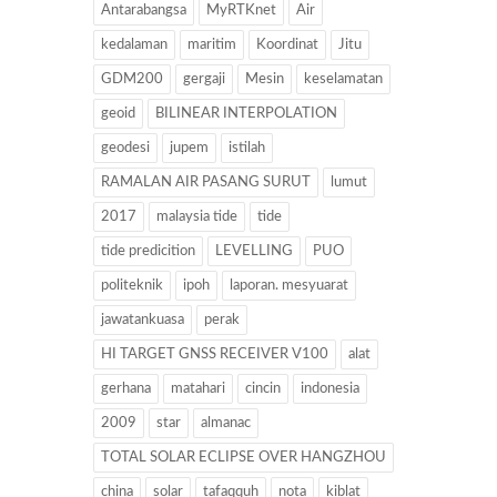
Antarabangsa
MyRTKnet
Air
kedalaman
maritim
Koordinat
Jitu
GDM200
gergaji
Mesin
keselamatan
geoid
BILINEAR INTERPOLATION
geodesi
jupem
istilah
RAMALAN AIR PASANG SURUT
lumut
2017
malaysia tide
tide
tide predicition
LEVELLING
PUO
politeknik
ipoh
laporan. mesyuarat
jawatankuasa
perak
HI TARGET GNSS RECEIVER V100
alat
gerhana
matahari
cincin
indonesia
2009
star
almanac
TOTAL SOLAR ECLIPSE OVER HANGZHOU
china
solar
tafaqquh
nota
kiblat