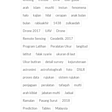
leveling
trimble
DINI
user guide
arah
islam
musfti
instun
fenomena
halo
kajian
hilal
cerapan
anak bulan
bulan
rabiuakhir
1438
zulkaedah
Drone 2017
UAV
Drone
Remote Sensing
Geodetik. 2017
Program Latihan
Peralatan Ukur
langitud
latitut
falak syarie
ukuran di laut
Ukur butiran
detail survey
kejuruteraan
astronimi
astrofotoghrafi
foto
DSLR
proses data
rujukan
sistem rujukan
penjagaan
peralatan
tafaquh
mufti
arah kiblat
jabatan mufti
Jadual
Ramalan
Pasang Surut
2018
Prediction
Tables
Malaysia