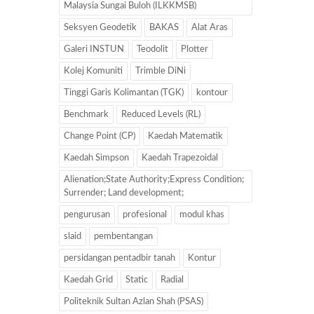
Malaysia Sungai Buloh (ILKKMSB)
Seksyen Geodetik
BAKAS
Alat Aras
Galeri INSTUN
Teodolit
Plotter
Kolej Komuniti
Trimble DiNi
Tinggi Garis Kolimantan (TGK)
kontour
Benchmark
Reduced Levels (RL)
Change Point (CP)
Kaedah Matematik
Kaedah Simpson
Kaedah Trapezoidal
Alienation;State Authority;Express Condition;
Surrender; Land development;
pengurusan
profesional
modul khas
slaid
pembentangan
persidangan pentadbir tanah
Kontur
Kaedah Grid
Static
Radial
Politeknik Sultan Azlan Shah (PSAS)