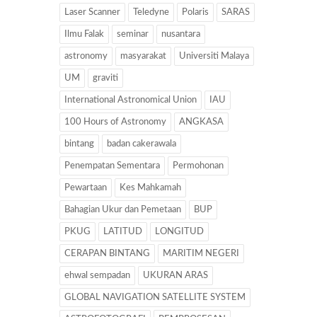
Laser Scanner
Teledyne
Polaris
SARAS
Ilmu Falak
seminar
nusantara
astronomy
masyarakat
Universiti Malaya
UM
graviti
International Astronomical Union
IAU
100 Hours of Astronomy
ANGKASA
bintang
badan cakerawala
Penempatan Sementara
Permohonan
Pewartaan
Kes Mahkamah
Bahagian Ukur dan Pemetaan
BUP
PKUG
LATITUD
LONGITUD
CERAPAN BINTANG
MARITIM NEGERI
ehwal sempadan
UKURAN ARAS
GLOBAL NAVIGATION SATELLITE SYSTEM