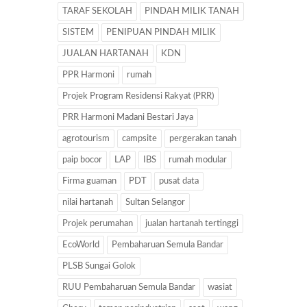
TARAF SEKOLAH
PINDAH MILIK TANAH
SISTEM
PENIPUAN PINDAH MILIK
JUALAN HARTANAH
KDN
PPR Harmoni
rumah
Projek Program Residensi Rakyat (PRR)
PRR Harmoni Madani Bestari Jaya
agrotourism
campsite
pergerakan tanah
paip bocor
LAP
IBS
rumah modular
Firma guaman
PDT
pusat data
nilai hartanah
Sultan Selangor
Projek perumahan
jualan hartanah tertinggi
EcoWorld
Pembaharuan Semula Bandar
PLSB Sungai Golok
RUU Pembaharuan Semula Bandar
wasiat