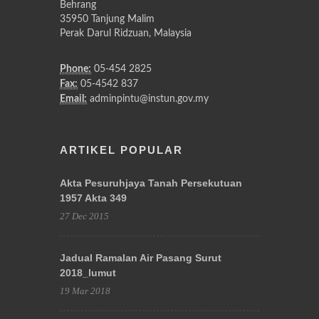
Behrang
35950 Tanjung Malim
Perak Darul Ridzuan, Malaysia
Phone:
05-454 2825
Fax:
05-4542 837
Email:
adminpintu@instun.gov.my
ARTIKEL POPULAR
Akta Pesuruhjaya Tanah Persekutuan
1957 Akta 349
27 Dec 2015
Jadual Ramalan Air Pasang Surut
2018_lumut
19 Mar 2018