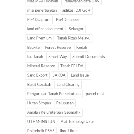
Masjid Al-Hidayah
Penawanan data UAV
misi penerbangan
aplikasi DJI Go 4
Pix4Dcapture
Pix4Dmapper
land office; document
Selangor
Land Premium
Tanah Rizab Melayu
Bauxite
Forest Reserve
Kedah
Isu Tanah
Smart Way
Submit Documents
Mineral Reserve
Tanah FELDA
Sand Export
JAKOA
Land Issue
Bukit Cerakah
Land Clearing
Pengurusan Tanah Persekutuan
parcel rent
Hutan Simpan
Pelupusan
Amalan Kejuruteraan Geomatik
UTHM-INSTUN
Alat Teknologi Ukur
Politeknik PSAS
Ilmu Ukur