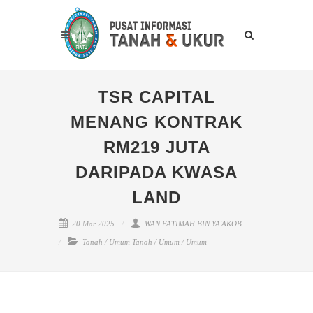
TSR CAPITAL
MENANG KONTRAK
RM219 JUTA
DARIPADA KWASA
LAND
20 Mar 2025
WAN FATIMAH BIN YA'AKOB
Tanah
/
Umum Tanah
/
Umum
/
Umum