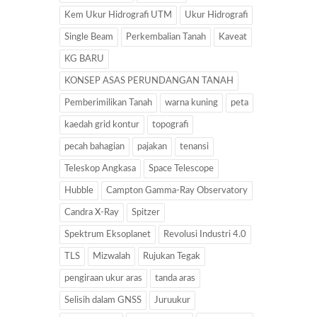
Kem Ukur Hidrografi UTM
Ukur Hidrografi
Single Beam
Perkembalian Tanah
Kaveat
KG BARU
KONSEP ASAS PERUNDANGAN TANAH
Pemberimilikan Tanah
warna kuning
peta
kaedah grid kontur
topografi
pecah bahagian
pajakan
tenansi
Teleskop Angkasa
Space Telescope
Hubble
Campton Gamma-Ray Observatory
Candra X-Ray
Spitzer
Spektrum Eksoplanet
Revolusi Industri 4.0
TLS
Mizwalah
Rujukan Tegak
pengiraan ukur aras
tanda aras
Selisih dalam GNSS
Juruukur