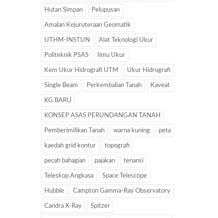
Hutan Simpan
Pelupusan
Amalan Kejuruteraan Geomatik
UTHM-INSTUN
Alat Teknologi Ukur
Politeknik PSAS
Ilmu Ukur
Kem Ukur Hidrografi UTM
Ukur Hidrografi
Single Beam
Perkembalian Tanah
Kaveat
KG BARU
KONSEP ASAS PERUNDANGAN TANAH
Pemberimilikan Tanah
warna kuning
peta
kaedah grid kontur
topografi
pecah bahagian
pajakan
tenansi
Teleskop Angkasa
Space Telescope
Hubble
Campton Gamma-Ray Observatory
Candra X-Ray
Spitzer