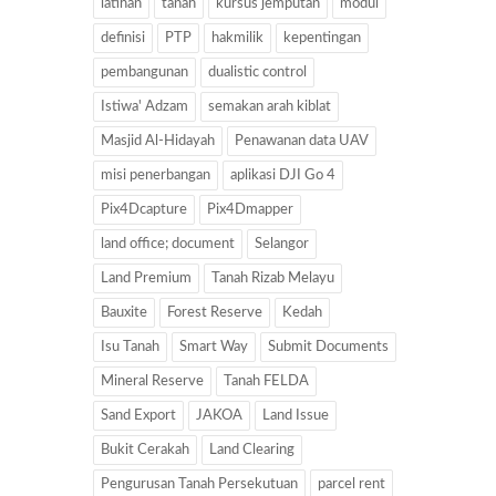
latihan
tanah
kursus jemputan
modul
definisi
PTP
hakmilik
kepentingan
pembangunan
dualistic control
Istiwa' Adzam
semakan arah kiblat
Masjid Al-Hidayah
Penawanan data UAV
misi penerbangan
aplikasi DJI Go 4
Pix4Dcapture
Pix4Dmapper
land office; document
Selangor
Land Premium
Tanah Rizab Melayu
Bauxite
Forest Reserve
Kedah
Isu Tanah
Smart Way
Submit Documents
Mineral Reserve
Tanah FELDA
Sand Export
JAKOA
Land Issue
Bukit Cerakah
Land Clearing
Pengurusan Tanah Persekutuan
parcel rent