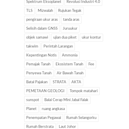
Spektrum Eksoplanet
Revolusi Industri 4.0
TLS
Mizwalah
Rujukan Tegak
pengiraan ukur aras
tanda aras
Selisih dalam GNSS
Juruukur
objek samawi
ujian dua piket
ukur kontur
takwim
Perintah Larangan
Kepentingan Notis
Ammonia
Pemajak Tanah
Ekosistem Tanah
Fee
Penyewa Tanah
Air Bawah Tanah
Batal Pajakan
STRATA
AKTA
PEMETAAN GEOLOGI
Tompok matahari
sunspot
Balai Cerap Mini Jabal Falak
Planet
ruang angkasa
Penempatan Pegawai
Rumah Selangorku
Rumah Berstrata
Laut Johor