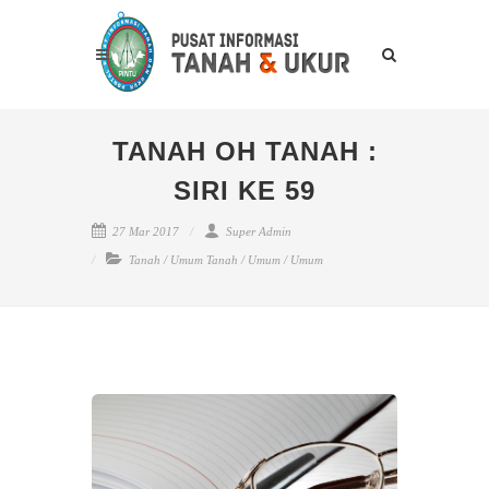
TANAH OH TANAH :
SIRI KE 59
27 Mar 2017
Super Admin
Tanah
/
Umum Tanah
/
Umum
/
Umum