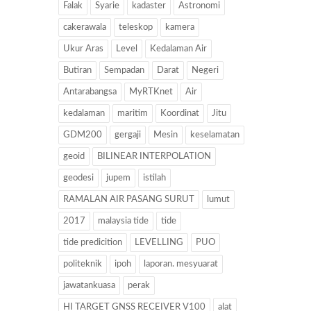
Falak
Syarie
kadaster
Astronomi
cakerawala
teleskop
kamera
Ukur Aras
Level
Kedalaman Air
Butiran
Sempadan
Darat
Negeri
Antarabangsa
MyRTKnet
Air
kedalaman
maritim
Koordinat
Jitu
GDM200
gergaji
Mesin
keselamatan
geoid
BILINEAR INTERPOLATION
geodesi
jupem
istilah
RAMALAN AIR PASANG SURUT
lumut
2017
malaysia tide
tide
tide predicition
LEVELLING
PUO
politeknik
ipoh
laporan. mesyuarat
jawatankuasa
perak
HI TARGET GNSS RECEIVER V100
alat