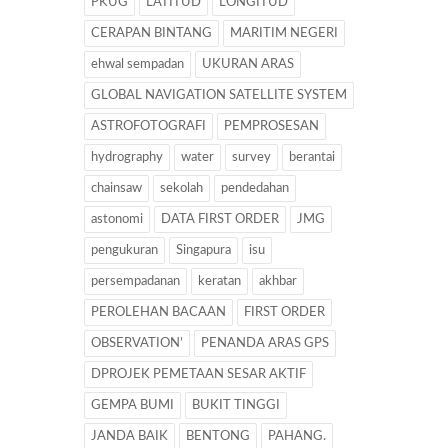
PKUG
LATITUD
LONGITUD
CERAPAN BINTANG
MARITIM NEGERI
ehwal sempadan
UKURAN ARAS
GLOBAL NAVIGATION SATELLITE SYSTEM
ASTROFOTOGRAFI
PEMPROSESAN
hydrography
water
survey
berantai
chainsaw
sekolah
pendedahan
astonomi
DATA FIRST ORDER
JMG
pengukuran
Singapura
isu
persempadanan
keratan
akhbar
PEROLEHAN BACAAN
FIRST ORDER
OBSERVATION’
PENANDA ARAS GPS
DPROJEK PEMETAAN SESAR AKTIF
GEMPA BUMI
BUKIT TINGGI
JANDA BAIK
BENTONG
PAHANG.