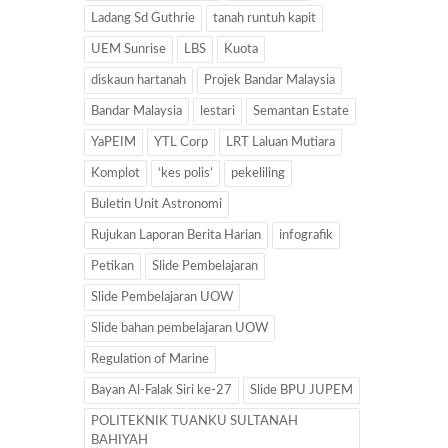
Ladang Sd Guthrie
tanah runtuh kapit
UEM Sunrise
LBS
Kuota
diskaun hartanah
Projek Bandar Malaysia
Bandar Malaysia
lestari
Semantan Estate
YaPEIM
YTL Corp
LRT Laluan Mutiara
Komplot
‘kes polis’
pekeliling
Buletin Unit Astronomi
Rujukan Laporan Berita Harian
infografik
Petikan
Slide Pembelajaran
Slide Pembelajaran UOW
Slide bahan pembelajaran UOW
Regulation of Marine
Bayan Al-Falak Siri ke-27
Slide BPU JUPEM
POLITEKNIK TUANKU SULTANAH
BAHIYAH