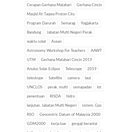
Cerapan Gerhana Matahari
Gerhana Cincin
Masjid At-Taqwa Proton City
Program Darurah
Semarag
Yogjakarta
Bandung
Jabatan Mufti Negeri Perak
waktu solat
Asean
Astronomy Workshop For Teachers
AAWT
UTM
Gerhana Matahari Cincin 2019
Anulus Solar Eclipse
Telescope
2019
teleskope
Satellite
camera
laut
UNCLOS
perak. mufti
semapadan
lot
penentuan
RISDA
hidro
lanjutan. Jabatan Mufti Negeri
sistem. Gps
RSO
Geocentric Datum of Malaysia 2000
GDM2000
kerja luar
gergaji berantai