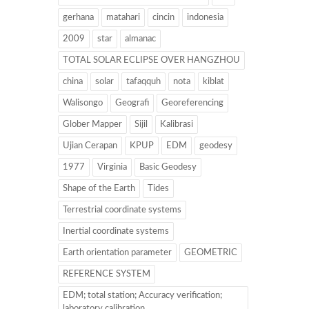
gerhana
matahari
cincin
indonesia
2009
star
almanac
TOTAL SOLAR ECLIPSE OVER HANGZHOU
china
solar
tafaqquh
nota
kiblat
Walisongo
Geografi
Georeferencing
Glober Mapper
Sijil
Kalibrasi
Ujian Cerapan
KPUP
EDM
geodesy
1977
Virginia
Basic Geodesy
Shape of the Earth
Tides
Terrestrial coordinate systems
Inertial coordinate systems
Earth orientation parameter
GEOMETRIC
REFERENCE SYSTEM
EDM; total station; Accuracy verification;
laboratory calibration