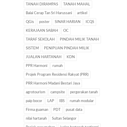
TANAH DIRAMPAS
TANAH MAHAL
Balai Cerap Tan Sri Harussani
artikel
QGis
poster
SINAR HARIAN
ICQS
KERAJAAN SABAH
OC
TARAF SEKOLAH
PINDAH MILIK TANAH
SISTEM
PENIPUAN PINDAH MILIK
JUALAN HARTANAH
KDN
PPR Harmoni
rumah
Projek Program Residensi Rakyat (PRR)
PRR Harmoni Madani Bestari Jaya
agrotourism
campsite
pergerakan tanah
paip bocor
LAP
IBS
rumah modular
Firma guaman
PDT
pusat data
nilai hartanah
Sultan Selangor