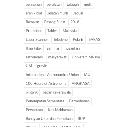
penjagaan
peralatan
tafaquh
mufti
arah kiblat
jabatan mufti
Jadual
Ramalan
Pasang Surut
2018
Prediction
Tables
Malaysia
Laser Scanner
Teledyne
Polaris
SARAS
Ilmu Falak
seminar
nusantara
astronomy
masyarakat
Universiti Malaya
UM
graviti
International Astronomical Union
IAU
100 Hours of Astronomy
ANGKASA
bintang
badan cakerawala
Penempatan Sementara
Permohonan
Pewartaan
Kes Mahkamah
Bahagian Ukur dan Pemetaan
BUP