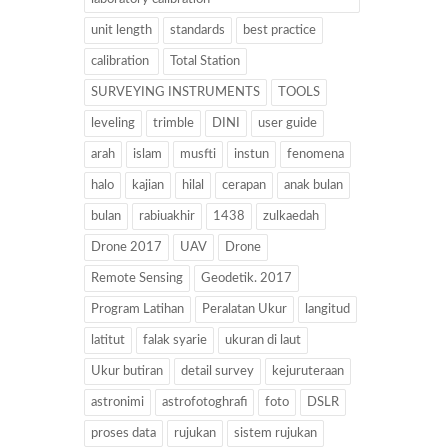
unit length
standards
best practice
calibration
Total Station
SURVEYING INSTRUMENTS
TOOLS
leveling
trimble
DINI
user guide
arah
islam
musfti
instun
fenomena
halo
kajian
hilal
cerapan
anak bulan
bulan
rabiuakhir
1438
zulkaedah
Drone 2017
UAV
Drone
Remote Sensing
Geodetik. 2017
Program Latihan
Peralatan Ukur
langitud
latitut
falak syarie
ukuran di laut
Ukur butiran
detail survey
kejuruteraan
astronimi
astrofotoghrafi
foto
DSLR
proses data
rujukan
sistem rujukan