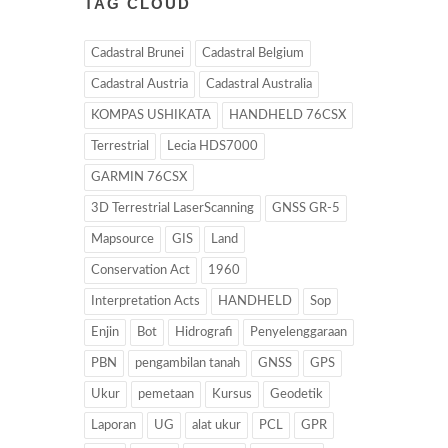
TAG CLOUD
Cadastral Brunei
Cadastral Belgium
Cadastral Austria
Cadastral Australia
KOMPAS USHIKATA
HANDHELD 76CSX
Terrestrial
Lecia HDS7000
GARMIN 76CSX
3D Terrestrial LaserScanning
GNSS GR-5
Mapsource
GIS
Land
Conservation Act
1960
Interpretation Acts
HANDHELD
Sop
Enjin
Bot
Hidrografi
Penyelenggaraan
PBN
pengambilan tanah
GNSS
GPS
Ukur
pemetaan
Kursus
Geodetik
Laporan
UG
alat ukur
PCL
GPR