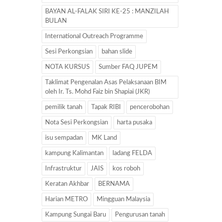
BAYAN AL-FALAK SIRI KE-25 : MANZILAH
BULAN
International Outreach Programme
Sesi Perkongsian
bahan slide
NOTA KURSUS
Sumber FAQ JUPEM
Taklimat Pengenalan Asas Pelaksanaan BIM
oleh Ir. Ts. Mohd Faiz bin Shapiai (JKR)
pemilik tanah
Tapak RIBI
pencerobohan
Nota Sesi Perkongsian
harta pusaka
isu sempadan
MK Land
kampung Kalimantan
ladang FELDA
Infrastruktur
JAIS
kos roboh
Keratan Akhbar
BERNAMA
Harian METRO
Mingguan Malaysia
Kampung Sungai Baru
Pengurusan tanah