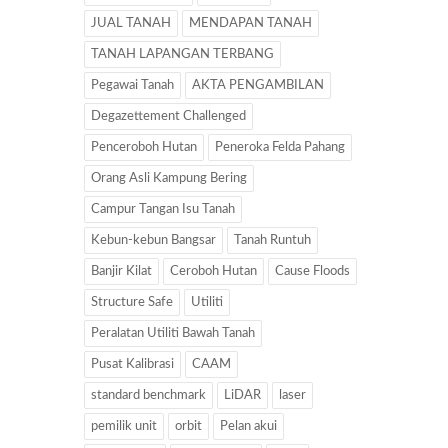
JUAL TANAH
MENDAPAN TANAH
TANAH LAPANGAN TERBANG
Pegawai Tanah
AKTA PENGAMBILAN
Degazettement Challenged
Penceroboh Hutan
Peneroka Felda Pahang
Orang Asli Kampung Bering
Campur Tangan Isu Tanah
Kebun-kebun Bangsar
Tanah Runtuh
Banjir Kilat
Ceroboh Hutan
Cause Floods
Structure Safe
Utiliti
Peralatan Utiliti Bawah Tanah
Pusat Kalibrasi
CAAM
standard benchmark
LiDAR
laser
pemilik unit
orbit
Pelan akui