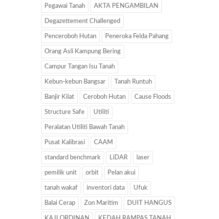
Pegawai Tanah
AKTA PENGAMBILAN
Degazettement Challenged
Penceroboh Hutan
Peneroka Felda Pahang
Orang Asli Kampung Bering
Campur Tangan Isu Tanah
Kebun-kebun Bangsar
Tanah Runtuh
Banjir Kilat
Ceroboh Hutan
Cause Floods
Structure Safe
Utiliti
Peralatan Utiliti Bawah Tanah
Pusat Kalibrasi
CAAM
standard benchmark
LiDAR
laser
pemilik unit
orbit
Pelan akui
tanah wakaf
inventori data
Ufuk
Balai Cerap
Zon Maritim
DUIT HANGUS
KAJI ORDINAN
KEDAH RAMPAS TANAH