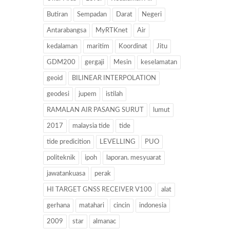
Butiran
Sempadan
Darat
Negeri
Antarabangsa
MyRTKnet
Air
kedalaman
maritim
Koordinat
Jitu
GDM200
gergaji
Mesin
keselamatan
geoid
BILINEAR INTERPOLATION
geodesi
jupem
istilah
RAMALAN AIR PASANG SURUT
lumut
2017
malaysia tide
tide
tide predicition
LEVELLING
PUO
politeknik
ipoh
laporan. mesyuarat
jawatankuasa
perak
HI TARGET GNSS RECEIVER V100
alat
gerhana
matahari
cincin
indonesia
2009
star
almanac