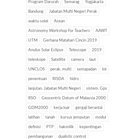
Program Darurah
Semarag
Yogjakarta
Bandung
Jabatan Mufti Negeri Perak
waktu solat
Asean
Astronomy Workshop For Teachers
AAWT
UTM
Gerhana Matahari Cincin 2019
Anulus Solar Eclipse
Telescope
2019
teleskope
Satellite
camera
laut
UNCLOS
perak. mufti
semapadan
lot
penentuan
RISDA
hidro
lanjutan. Jabatan Mufti Negeri
sistem. Gps
RSO
Geocentric Datum of Malaysia 2000
GDM2000
kerja luar
gergaji berantai
latihan
tanah
kursus jemputan
modul
definisi
PTP
hakmilik
kepentingan
pembangunan
dualistic control