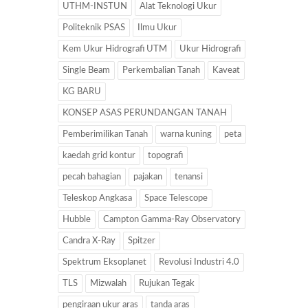
UTHM-INSTUN
Alat Teknologi Ukur
Politeknik PSAS
Ilmu Ukur
Kem Ukur Hidrografi UTM
Ukur Hidrografi
Single Beam
Perkembalian Tanah
Kaveat
KG BARU
KONSEP ASAS PERUNDANGAN TANAH
Pemberimilikan Tanah
warna kuning
peta
kaedah grid kontur
topografi
pecah bahagian
pajakan
tenansi
Teleskop Angkasa
Space Telescope
Hubble
Campton Gamma-Ray Observatory
Candra X-Ray
Spitzer
Spektrum Eksoplanet
Revolusi Industri 4.0
TLS
Mizwalah
Rujukan Tegak
pengiraan ukur aras
tanda aras