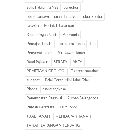
Selisih dalam GNSS
Juruukur
objek samawi
ujian dua piket
ukur kontur
takwim
Perintah Larangan
Kepentingan Notis
Ammonia
Pemajak Tanah
Ekosistem Tanah
Fee
Penyewa Tanah
Air Bawah Tanah
Batal Pajakan
STRATA
AKTA
PEMETAAN GEOLOGI
Tompok matahari
sunspot
Balai Cerap Mini Jabal Falak
Planet
ruang angkasa
Penempatan Pegawai
Rumah Selangorku
Rumah Berstrata
Laut Johor
JUAL TANAH
MENDAPAN TANAH
TANAH LAPANGAN TERBANG