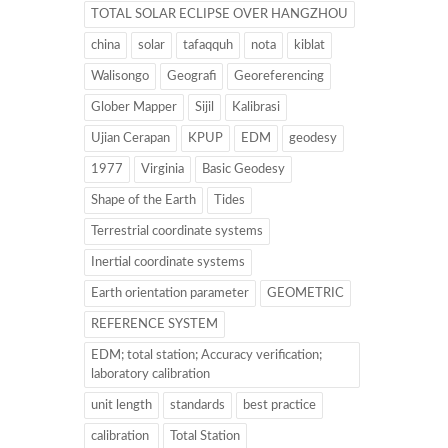
TOTAL SOLAR ECLIPSE OVER HANGZHOU
china
solar
tafaqquh
nota
kiblat
Walisongo
Geografi
Georeferencing
Glober Mapper
Sijil
Kalibrasi
Ujian Cerapan
KPUP
EDM
geodesy
1977
Virginia
Basic Geodesy
Shape of the Earth
Tides
Terrestrial coordinate systems
Inertial coordinate systems
Earth orientation parameter
GEOMETRIC
REFERENCE SYSTEM
EDM; total station; Accuracy verification;
laboratory calibration
unit length
standards
best practice
calibration
Total Station