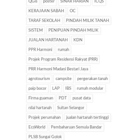
QGis
poster
SINAR HARIAN
ICQS
KERAJAAN SABAH
OC
TARAF SEKOLAH
PINDAH MILIK TANAH
SISTEM
PENIPUAN PINDAH MILIK
JUALAN HARTANAH
KDN
PPR Harmoni
rumah
Projek Program Residensi Rakyat (PRR)
PRR Harmoni Madani Bestari Jaya
agrotourism
campsite
pergerakan tanah
paip bocor
LAP
IBS
rumah modular
Firma guaman
PDT
pusat data
nilai hartanah
Sultan Selangor
Projek perumahan
jualan hartanah tertinggi
EcoWorld
Pembaharuan Semula Bandar
PLSB Sungai Golok