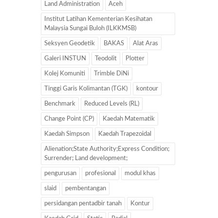
Land Administration
Aceh
Institut Latihan Kementerian Kesihatan
Malaysia Sungai Buloh (ILKKMSB)
Seksyen Geodetik
BAKAS
Alat Aras
Galeri INSTUN
Teodolit
Plotter
Kolej Komuniti
Trimble DiNi
Tinggi Garis Kolimantan (TGK)
kontour
Benchmark
Reduced Levels (RL)
Change Point (CP)
Kaedah Matematik
Kaedah Simpson
Kaedah Trapezoidal
Alienation;State Authority;Express Condition;
Surrender; Land development;
pengurusan
profesional
modul khas
slaid
pembentangan
persidangan pentadbir tanah
Kontur