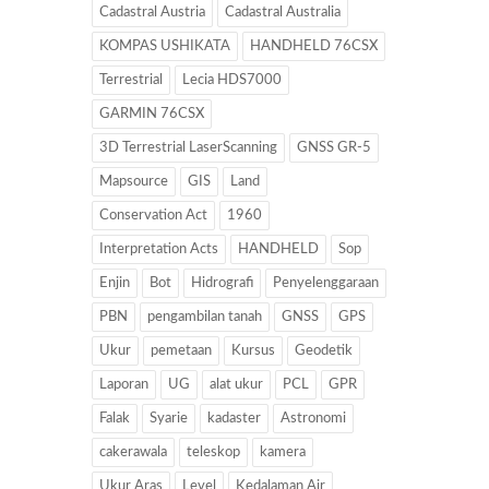
Cadastral Austria
Cadastral Australia
KOMPAS USHIKATA
HANDHELD 76CSX
Terrestrial
Lecia HDS7000
GARMIN 76CSX
3D Terrestrial LaserScanning
GNSS GR-5
Mapsource
GIS
Land
Conservation Act
1960
Interpretation Acts
HANDHELD
Sop
Enjin
Bot
Hidrografi
Penyelenggaraan
PBN
pengambilan tanah
GNSS
GPS
Ukur
pemetaan
Kursus
Geodetik
Laporan
UG
alat ukur
PCL
GPR
Falak
Syarie
kadaster
Astronomi
cakerawala
teleskop
kamera
Ukur Aras
Level
Kedalaman Air