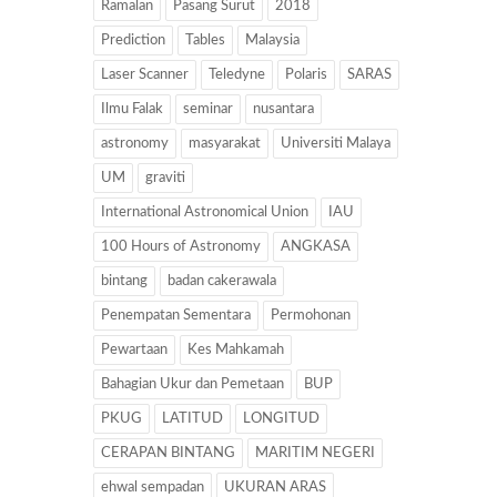
Ramalan
Pasang Surut
2018
Prediction
Tables
Malaysia
Laser Scanner
Teledyne
Polaris
SARAS
Ilmu Falak
seminar
nusantara
astronomy
masyarakat
Universiti Malaya
UM
graviti
International Astronomical Union
IAU
100 Hours of Astronomy
ANGKASA
bintang
badan cakerawala
Penempatan Sementara
Permohonan
Pewartaan
Kes Mahkamah
Bahagian Ukur dan Pemetaan
BUP
PKUG
LATITUD
LONGITUD
CERAPAN BINTANG
MARITIM NEGERI
ehwal sempadan
UKURAN ARAS