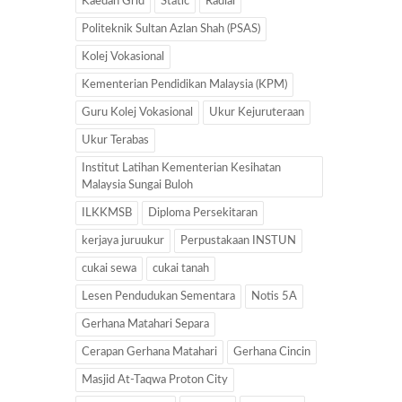
Kaedah Grid
Static
Radial
Politeknik Sultan Azlan Shah (PSAS)
Kolej Vokasional
Kementerian Pendidikan Malaysia (KPM)
Guru Kolej Vokasional
Ukur Kejuruteraan
Ukur Terabas
Institut Latihan Kementerian Kesihatan
Malaysia Sungai Buloh
ILKKMSB
Diploma Persekitaran
kerjaya juruukur
Perpustakaan INSTUN
cukai sewa
cukai tanah
Lesen Pendudukan Sementara
Notis 5A
Gerhana Matahari Separa
Cerapan Gerhana Matahari
Gerhana Cincin
Masjid At-Taqwa Proton City