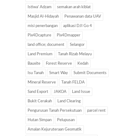
Istiwa' Adzam
semakan arah kiblat
Masjid Al-Hidayah
Penawanan data UAV
misi penerbangan
aplikasi DJI Go 4
Pix4Dcapture
Pix4Dmapper
land office; document
Selangor
Land Premium
Tanah Rizab Melayu
Bauxite
Forest Reserve
Kedah
Isu Tanah
Smart Way
Submit Documents
Mineral Reserve
Tanah FELDA
Sand Export
JAKOA
Land Issue
Bukit Cerakah
Land Clearing
Pengurusan Tanah Persekutuan
parcel rent
Hutan Simpan
Pelupusan
Amalan Kejuruteraan Geomatik