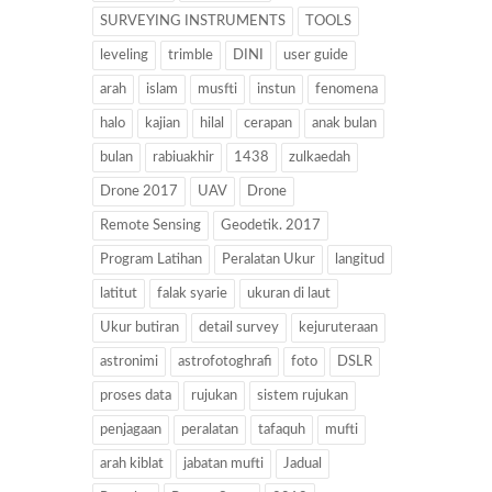
SURVEYING INSTRUMENTS
TOOLS
leveling
trimble
DINI
user guide
arah
islam
musfti
instun
fenomena
halo
kajian
hilal
cerapan
anak bulan
bulan
rabiuakhir
1438
zulkaedah
Drone 2017
UAV
Drone
Remote Sensing
Geodetik. 2017
Program Latihan
Peralatan Ukur
langitud
latitut
falak syarie
ukuran di laut
Ukur butiran
detail survey
kejuruteraan
astronimi
astrofotoghrafi
foto
DSLR
proses data
rujukan
sistem rujukan
penjagaan
peralatan
tafaquh
mufti
arah kiblat
jabatan mufti
Jadual