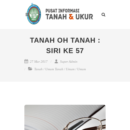
TANAH OH TANAH :
SIRI KE 57
27 Mar 2017
Super Admin
Tanah
/
Umum Tanah
/
Umum
/
Umum