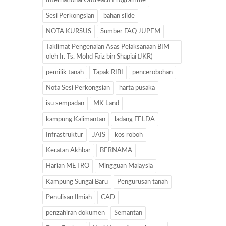
International Outreach Programme
Sesi Perkongsian
bahan slide
NOTA KURSUS
Sumber FAQ JUPEM
Taklimat Pengenalan Asas Pelaksanaan BIM
oleh Ir. Ts. Mohd Faiz bin Shapiai (JKR)
pemilik tanah
Tapak RIBI
pencerobohan
Nota Sesi Perkongsian
harta pusaka
isu sempadan
MK Land
kampung Kalimantan
ladang FELDA
Infrastruktur
JAIS
kos roboh
Keratan Akhbar
BERNAMA
Harian METRO
Mingguan Malaysia
Kampung Sungai Baru
Pengurusan tanah
Penulisan Ilmiah
CAD
penzahiran dokumen
Semantan