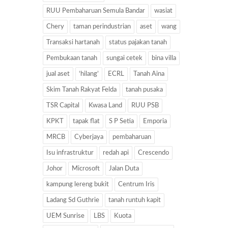
RUU Pembaharuan Semula Bandar
wasiat
Chery
taman perindustrian
aset
wang
Transaksi hartanah
status pajakan tanah
Pembukaan tanah
sungai cetek
bina villa
jual aset
‘hilang’
ECRL
Tanah Aina
Skim Tanah Rakyat Felda
tanah pusaka
TSR Capital
Kwasa Land
RUU PSB
KPKT
tapak flat
S P Setia
Emporia
MRCB
Cyberjaya
pembaharuan
Isu infrastruktur
redah api
Crescendo
Johor
Microsoft
Jalan Duta
kampung lereng bukit
Centrum Iris
Ladang Sd Guthrie
tanah runtuh kapit
UEM Sunrise
LBS
Kuota