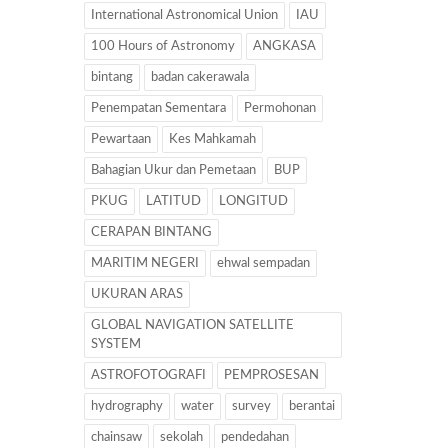
International Astronomical Union
IAU
100 Hours of Astronomy
ANGKASA
bintang
badan cakerawala
Penempatan Sementara
Permohonan
Pewartaan
Kes Mahkamah
Bahagian Ukur dan Pemetaan
BUP
PKUG
LATITUD
LONGITUD
CERAPAN BINTANG
MARITIM NEGERI
ehwal sempadan
UKURAN ARAS
GLOBAL NAVIGATION SATELLITE
SYSTEM
ASTROFOTOGRAFI
PEMPROSESAN
hydrography
water
survey
berantai
chainsaw
sekolah
pendedahan