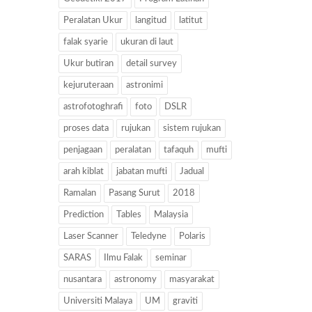
Peralatan Ukur
langitud
latitut
falak syarie
ukuran di laut
Ukur butiran
detail survey
kejuruteraan
astronimi
astrofotoghrafi
foto
DSLR
proses data
rujukan
sistem rujukan
penjagaan
peralatan
tafaquh
mufti
arah kiblat
jabatan mufti
Jadual
Ramalan
Pasang Surut
2018
Prediction
Tables
Malaysia
Laser Scanner
Teledyne
Polaris
SARAS
Ilmu Falak
seminar
nusantara
astronomy
masyarakat
Universiti Malaya
UM
graviti