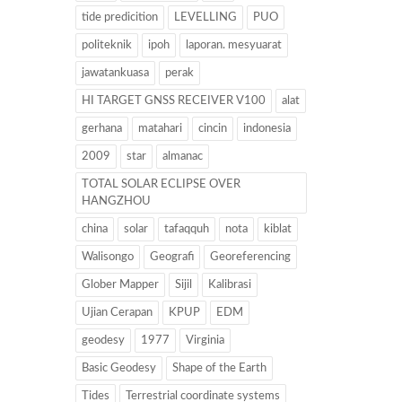
tide predicition
LEVELLING
PUO
politeknik
ipoh
laporan. mesyuarat
jawatankuasa
perak
HI TARGET GNSS RECEIVER V100
alat
gerhana
matahari
cincin
indonesia
2009
star
almanac
TOTAL SOLAR ECLIPSE OVER
HANGZHOU
china
solar
tafaqquh
nota
kiblat
Walisongo
Geografi
Georeferencing
Glober Mapper
Sijil
Kalibrasi
Ujian Cerapan
KPUP
EDM
geodesy
1977
Virginia
Basic Geodesy
Shape of the Earth
Tides
Terrestrial coordinate systems