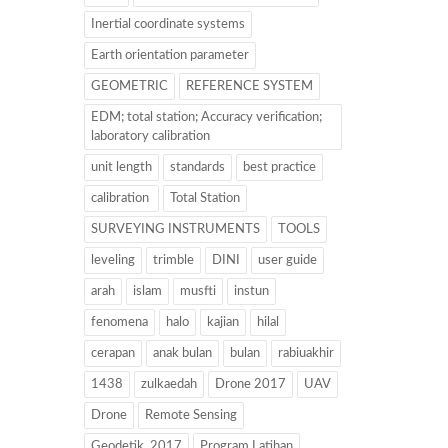
Inertial coordinate systems
Earth orientation parameter
GEOMETRIC
REFERENCE SYSTEM
EDM; total station; Accuracy verification;
laboratory calibration
unit length
standards
best practice
calibration
Total Station
SURVEYING INSTRUMENTS
TOOLS
leveling
trimble
DINI
user guide
arah
islam
musfti
instun
fenomena
halo
kajian
hilal
cerapan
anak bulan
bulan
rabiuakhir
1438
zulkaedah
Drone 2017
UAV
Drone
Remote Sensing
Geodetik. 2017
Program Latihan