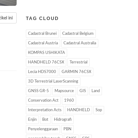
TAG CLOUD
kel ini
Cadastral Brunei
Cadastral Belgium
Cadastral Austria
Cadastral Australia
KOMPAS USHIKATA
HANDHELD 76CSX
Terrestrial
Lecia HDS7000
GARMIN 76CSX
3D Terrestrial LaserScanning
GNSS GR-5
Mapsource
GIS
Land
Conservation Act
1960
Interpretation Acts
HANDHELD
Sop
Enjin
Bot
Hidrografi
Penyelenggaraan
PBN