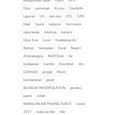
pengambilan tanah
GNSS
GPS
Ukur
pemetaan
Kursus
Geodetik
Laporan
UG
alat ukur
PCL
GPR
Falak
Syarie
kadaster
Astronomi
cakerawala
teleskop
kamera
Ukur Aras
Level
Kedalaman Air
Butiran
Sempadan
Darat
Negeri
Antarabangsa
MyRTKnet
Air
kedalaman
maritim
Koordinat
Jitu
GDM200
gergaji
Mesin
keselamatan
geoid
BILINEAR INTERPOLATION
geodesi
jupem
istilah
RAMALAN AIR PASANG SURUT
lumut
2017
malaysia tide
tide