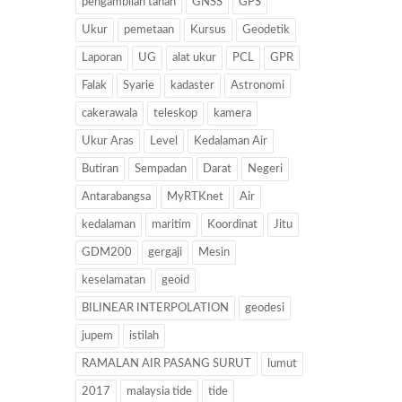
pengambilan tanah
GNSS
GPS
Ukur
pemetaan
Kursus
Geodetik
Laporan
UG
alat ukur
PCL
GPR
Falak
Syarie
kadaster
Astronomi
cakerawala
teleskop
kamera
Ukur Aras
Level
Kedalaman Air
Butiran
Sempadan
Darat
Negeri
Antarabangsa
MyRTKnet
Air
kedalaman
maritim
Koordinat
Jitu
GDM200
gergaji
Mesin
keselamatan
geoid
BILINEAR INTERPOLATION
geodesi
jupem
istilah
RAMALAN AIR PASANG SURUT
lumut
2017
malaysia tide
tide