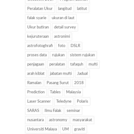
Peralatan Ukur
langitud
latitut
falak syarie
ukuran di laut
Ukur butiran
detail survey
kejuruteraan
astronimi
astrofotoghrafi
foto
DSLR
proses data
rujukan
sistem rujukan
penjagaan
peralatan
tafaquh
mufti
arah kiblat
jabatan mufti
Jadual
Ramalan
Pasang Surut
2018
Prediction
Tables
Malaysia
Laser Scanner
Teledyne
Polaris
SARAS
Ilmu Falak
seminar
nusantara
astronomy
masyarakat
Universiti Malaya
UM
graviti