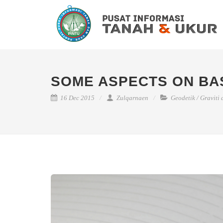
SOME ASPECTS ON BA
16 Dec 2015
Zulqarnaen
Geodetik
/
Graviti