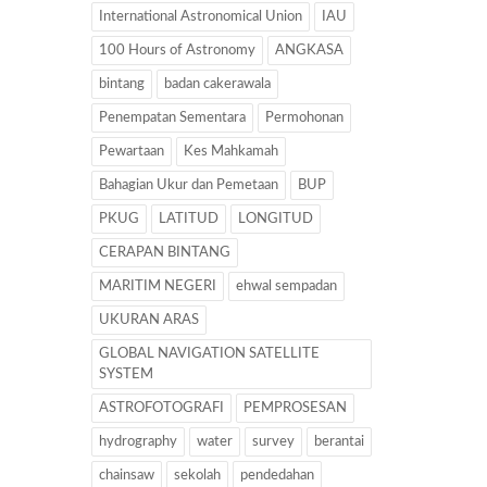
International Astronomical Union
IAU
100 Hours of Astronomy
ANGKASA
bintang
badan cakerawala
Penempatan Sementara
Permohonan
Pewartaan
Kes Mahkamah
Bahagian Ukur dan Pemetaan
BUP
PKUG
LATITUD
LONGITUD
CERAPAN BINTANG
MARITIM NEGERI
ehwal sempadan
UKURAN ARAS
GLOBAL NAVIGATION SATELLITE
SYSTEM
ASTROFOTOGRAFI
PEMPROSESAN
hydrography
water
survey
berantai
chainsaw
sekolah
pendedahan