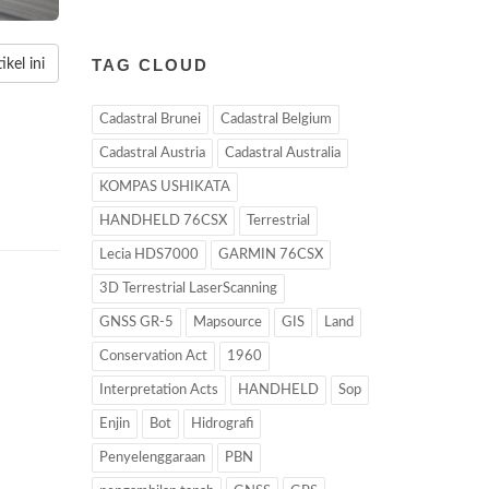
TAG CLOUD
kel ini
Cadastral Brunei
Cadastral Belgium
Cadastral Austria
Cadastral Australia
KOMPAS USHIKATA
HANDHELD 76CSX
Terrestrial
Lecia HDS7000
GARMIN 76CSX
3D Terrestrial LaserScanning
GNSS GR-5
Mapsource
GIS
Land
Conservation Act
1960
Interpretation Acts
HANDHELD
Sop
Enjin
Bot
Hidrografi
Penyelenggaraan
PBN