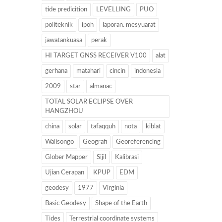
tide predicition
LEVELLING
PUO
politeknik
ipoh
laporan. mesyuarat
jawatankuasa
perak
HI TARGET GNSS RECEIVER V100
alat
gerhana
matahari
cincin
indonesia
2009
star
almanac
TOTAL SOLAR ECLIPSE OVER
HANGZHOU
china
solar
tafaqquh
nota
kiblat
Walisongo
Geografi
Georeferencing
Glober Mapper
Sijil
Kalibrasi
Ujian Cerapan
KPUP
EDM
geodesy
1977
Virginia
Basic Geodesy
Shape of the Earth
Tides
Terrestrial coordinate systems