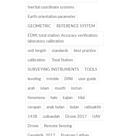
Inertial coordinate systems
Earth orientation parameter
GEOMETRIC
REFERENCE SYSTEM
EDM; total station; Accuracy verification;
laboratory calibration
unit length
standards
best practice
calibration
Total Station
SURVEYING INSTRUMENTS
TOOLS
leveling
trimble
DINI
user guide
arah
islam
musfti
instun
fenomena
halo
kajian
hilal
cerapan
anak bulan
bulan
rabiuakhir
1438
zulkaedah
Drone 2017
UAV
Drone
Remote Sensing
Geodetik. 2017
Program Latihan