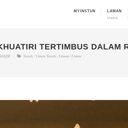
MYINSTUN
LAMAN
Utama
KHUATIRI TERTIMBUS DALAM 
HAZIR
Tanah
/
Umum Tanah
/
Umum
/
Umum