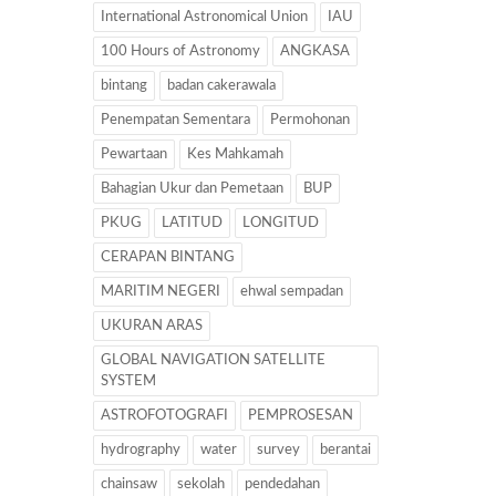
International Astronomical Union
IAU
100 Hours of Astronomy
ANGKASA
bintang
badan cakerawala
Penempatan Sementara
Permohonan
Pewartaan
Kes Mahkamah
Bahagian Ukur dan Pemetaan
BUP
PKUG
LATITUD
LONGITUD
CERAPAN BINTANG
MARITIM NEGERI
ehwal sempadan
UKURAN ARAS
GLOBAL NAVIGATION SATELLITE
SYSTEM
ASTROFOTOGRAFI
PEMPROSESAN
hydrography
water
survey
berantai
chainsaw
sekolah
pendedahan