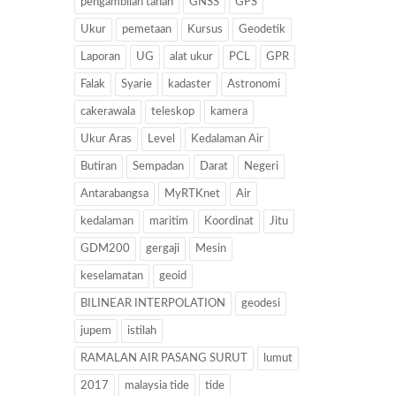
pengambilan tanah
GNSS
GPS
Ukur
pemetaan
Kursus
Geodetik
Laporan
UG
alat ukur
PCL
GPR
Falak
Syarie
kadaster
Astronomi
cakerawala
teleskop
kamera
Ukur Aras
Level
Kedalaman Air
Butiran
Sempadan
Darat
Negeri
Antarabangsa
MyRTKnet
Air
kedalaman
maritim
Koordinat
Jitu
GDM200
gergaji
Mesin
keselamatan
geoid
BILINEAR INTERPOLATION
geodesi
jupem
istilah
RAMALAN AIR PASANG SURUT
lumut
2017
malaysia tide
tide