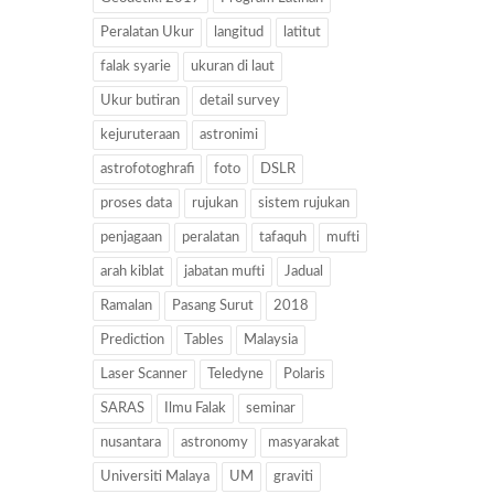
Peralatan Ukur
langitud
latitut
falak syarie
ukuran di laut
Ukur butiran
detail survey
kejuruteraan
astronimi
astrofotoghrafi
foto
DSLR
proses data
rujukan
sistem rujukan
penjagaan
peralatan
tafaquh
mufti
arah kiblat
jabatan mufti
Jadual
Ramalan
Pasang Surut
2018
Prediction
Tables
Malaysia
Laser Scanner
Teledyne
Polaris
SARAS
Ilmu Falak
seminar
nusantara
astronomy
masyarakat
Universiti Malaya
UM
graviti