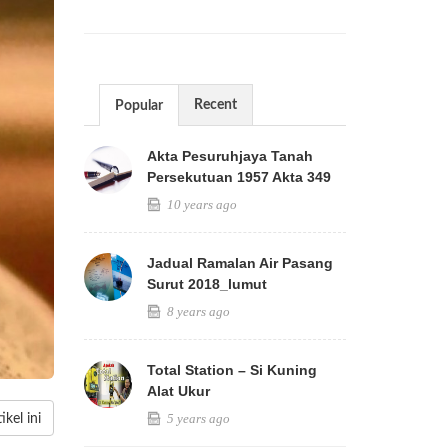
Recent
Popular
Akta Pesuruhjaya Tanah
Persekutuan 1957 Akta 349
10 years ago
Jadual Ramalan Air Pasang
Surut 2018_lumut
8 years ago
Total Station – Si Kuning
Alat Ukur
5 years ago
kel ini