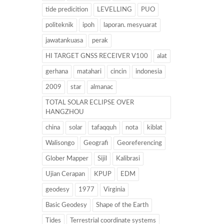
tide predicition
LEVELLING
PUO
politeknik
ipoh
laporan. mesyuarat
jawatankuasa
perak
HI TARGET GNSS RECEIVER V100
alat
gerhana
matahari
cincin
indonesia
2009
star
almanac
TOTAL SOLAR ECLIPSE OVER
HANGZHOU
china
solar
tafaqquh
nota
kiblat
Walisongo
Geografi
Georeferencing
Glober Mapper
Sijil
Kalibrasi
Ujian Cerapan
KPUP
EDM
geodesy
1977
Virginia
Basic Geodesy
Shape of the Earth
Tides
Terrestrial coordinate systems