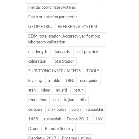
Inertial coordinate systems
Earth orientation parameter
GEOMETRIC
REFERENCE SYSTEM
EDM; total station; Accuracy verification;
laboratory calibration
unit length
standards
best practice
calibration
Total Station
SURVEYING INSTRUMENTS
TOOLS
leveling
trimble
DINI
user guide
arah
islam
musfti
instun
fenomena
halo
kajian
hilal
cerapan
anak bulan
bulan
rabiuakhir
1438
zulkaedah
Drone 2017
UAV
Drone
Remote Sensing
Geodetik. 2017
Program Latihan