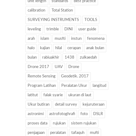
unit length
standards
best practice
calibration
Total Station
SURVEYING INSTRUMENTS
TOOLS
leveling
trimble
DINI
user guide
arah
islam
musfti
instun
fenomena
halo
kajian
hilal
cerapan
anak bulan
bulan
rabiuakhir
1438
zulkaedah
Drone 2017
UAV
Drone
Remote Sensing
Geodetik. 2017
Program Latihan
Peralatan Ukur
langitud
latitut
falak syarie
ukuran di laut
Ukur butiran
detail survey
kejuruteraan
astronimi
astrofotoghrafi
foto
DSLR
proses data
rujukan
sistem rujukan
penjagaan
peralatan
tafaquh
mufti