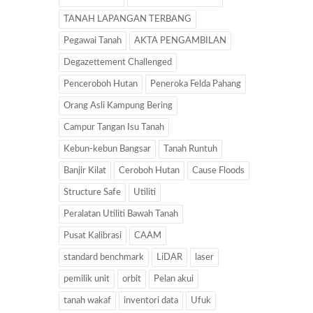
TANAH LAPANGAN TERBANG
Pegawai Tanah
AKTA PENGAMBILAN
Degazettement Challenged
Penceroboh Hutan
Peneroka Felda Pahang
Orang Asli Kampung Bering
Campur Tangan Isu Tanah
Kebun-kebun Bangsar
Tanah Runtuh
Banjir Kilat
Ceroboh Hutan
Cause Floods
Structure Safe
Utiliti
Peralatan Utiliti Bawah Tanah
Pusat Kalibrasi
CAAM
standard benchmark
LiDAR
laser
pemilik unit
orbit
Pelan akui
tanah wakaf
inventori data
Ufuk