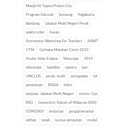
Masjid At-Taqwa Proton City
Program Darurah
Semarag
Yogjakarta
Bandung
Jabatan Mufti Negeri Perak
waktu solat
Asean
Astronomy Workshop For Teachers
AAWT
UTM
Gerhana Matahari Cincin 2019
Anulus Solar Eclipse
Telescope
2019
teleskope
Satellite
camera
laut
UNCLOS
perak. mufti
semapadan
lot
penentuan
RISDA
hidro
lanjutan. Jabatan Mufti Negeri
sistem. Gps
RSO
Geocentric Datum of Malaysia 2000
GDM2000
kerja luar
gergaji berantai
latihan
tanah
kursus jemputan
modul