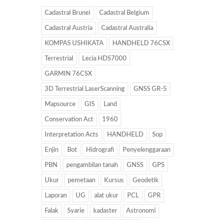
Cadastral Brunei
Cadastral Belgium
Cadastral Austria
Cadastral Australia
KOMPAS USHIKATA
HANDHELD 76CSX
Terrestrial
Lecia HDS7000
GARMIN 76CSX
3D Terrestrial LaserScanning
GNSS GR-5
Mapsource
GIS
Land
Conservation Act
1960
Interpretation Acts
HANDHELD
Sop
Enjin
Bot
Hidrografi
Penyelenggaraan
PBN
pengambilan tanah
GNSS
GPS
Ukur
pemetaan
Kursus
Geodetik
Laporan
UG
alat ukur
PCL
GPR
Falak
Syarie
kadaster
Astronomi