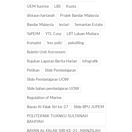
UEM Sunrise
LBS
Kuota
diskaun hartanah
Projek Bandar Malaysia
Bandar Malaysia
lestari
Semantan Estate
YaPEIM
YTL Corp
LRT Laluan Mutiara
Komplot
‘kes polis’
pekeliling
Buletin Unit Astronomi
Rujukan Laporan Berita Harian
infografik
Petikan
Slide Pembelajaran
Slide Pembelajaran UOW
Slide bahan pembelajaran UOW
Regulation of Marine
Bayan Al-Falak Siri ke-27
Slide BPU JUPEM
POLITEKNIK TUANKU SULTANAH
BAHIYAH
BAYAN AL-FALAK SIRI KE-25 : MANZILAH