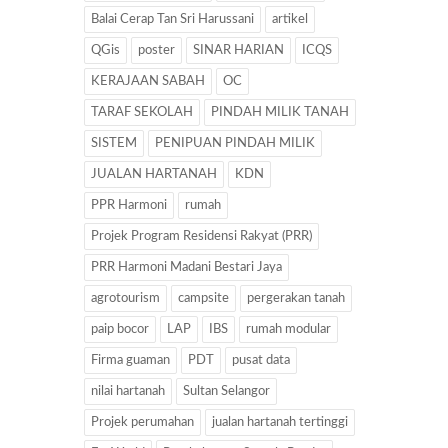
Balai Cerap Tan Sri Harussani
artikel
QGis
poster
SINAR HARIAN
ICQS
KERAJAAN SABAH
OC
TARAF SEKOLAH
PINDAH MILIK TANAH
SISTEM
PENIPUAN PINDAH MILIK
JUALAN HARTANAH
KDN
PPR Harmoni
rumah
Projek Program Residensi Rakyat (PRR)
PRR Harmoni Madani Bestari Jaya
agrotourism
campsite
pergerakan tanah
paip bocor
LAP
IBS
rumah modular
Firma guaman
PDT
pusat data
nilai hartanah
Sultan Selangor
Projek perumahan
jualan hartanah tertinggi