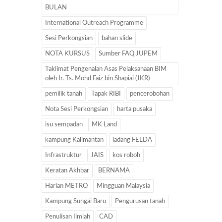
BULAN
International Outreach Programme
Sesi Perkongsian
bahan slide
NOTA KURSUS
Sumber FAQ JUPEM
Taklimat Pengenalan Asas Pelaksanaan BIM
oleh Ir. Ts. Mohd Faiz bin Shapiai (JKR)
pemilik tanah
Tapak RIBI
pencerobohan
Nota Sesi Perkongsian
harta pusaka
isu sempadan
MK Land
kampung Kalimantan
ladang FELDA
Infrastruktur
JAIS
kos roboh
Keratan Akhbar
BERNAMA
Harian METRO
Mingguan Malaysia
Kampung Sungai Baru
Pengurusan tanah
Penulisan Ilmiah
CAD