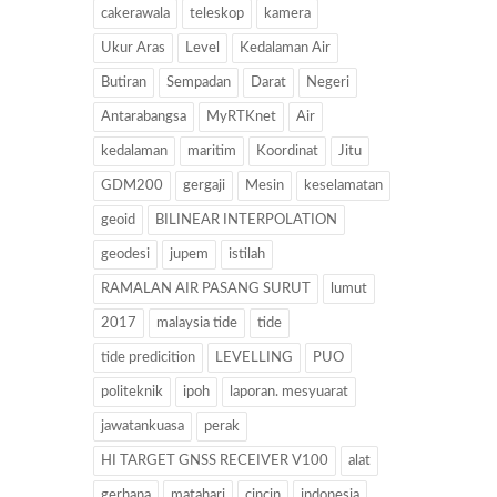
cakerawala
teleskop
kamera
Ukur Aras
Level
Kedalaman Air
Butiran
Sempadan
Darat
Negeri
Antarabangsa
MyRTKnet
Air
kedalaman
maritim
Koordinat
Jitu
GDM200
gergaji
Mesin
keselamatan
geoid
BILINEAR INTERPOLATION
geodesi
jupem
istilah
RAMALAN AIR PASANG SURUT
lumut
2017
malaysia tide
tide
tide predicition
LEVELLING
PUO
politeknik
ipoh
laporan. mesyuarat
jawatankuasa
perak
HI TARGET GNSS RECEIVER V100
alat
gerhana
matahari
cincin
indonesia