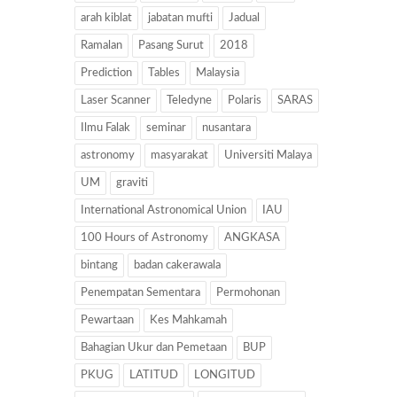
arah kiblat
jabatan mufti
Jadual
Ramalan
Pasang Surut
2018
Prediction
Tables
Malaysia
Laser Scanner
Teledyne
Polaris
SARAS
Ilmu Falak
seminar
nusantara
astronomy
masyarakat
Universiti Malaya
UM
graviti
International Astronomical Union
IAU
100 Hours of Astronomy
ANGKASA
bintang
badan cakerawala
Penempatan Sementara
Permohonan
Pewartaan
Kes Mahkamah
Bahagian Ukur dan Pemetaan
BUP
PKUG
LATITUD
LONGITUD