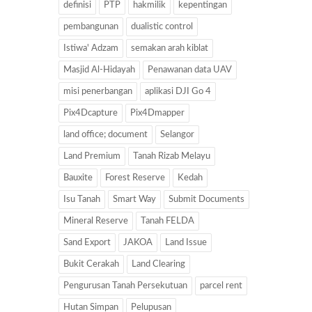
definisi
PTP
hakmilik
kepentingan
pembangunan
dualistic control
Istiwa' Adzam
semakan arah kiblat
Masjid Al-Hidayah
Penawanan data UAV
misi penerbangan
aplikasi DJI Go 4
Pix4Dcapture
Pix4Dmapper
land office; document
Selangor
Land Premium
Tanah Rizab Melayu
Bauxite
Forest Reserve
Kedah
Isu Tanah
Smart Way
Submit Documents
Mineral Reserve
Tanah FELDA
Sand Export
JAKOA
Land Issue
Bukit Cerakah
Land Clearing
Pengurusan Tanah Persekutuan
parcel rent
Hutan Simpan
Pelupusan