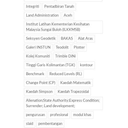
Integriti
Pentadbiran Tanah
Land Administration
Aceh
Institut Latihan Kementerian Kesihatan
Malaysia Sungai Buloh (ILKKMSB)
Seksyen Geodetik
BAKAS
Alat Aras
Galeri INSTUN
Teodolit
Plotter
Kolej Komuniti
Trimble DiNi
Tinggi Garis Kolimantan (TGK)
kontour
Benchmark
Reduced Levels (RL)
Change Point (CP)
Kaedah Matematik
Kaedah Simpson
Kaedah Trapezoidal
Alienation;State Authority;Express Condition;
Surrender; Land development;
pengurusan
profesional
modul khas
slaid
pembentangan