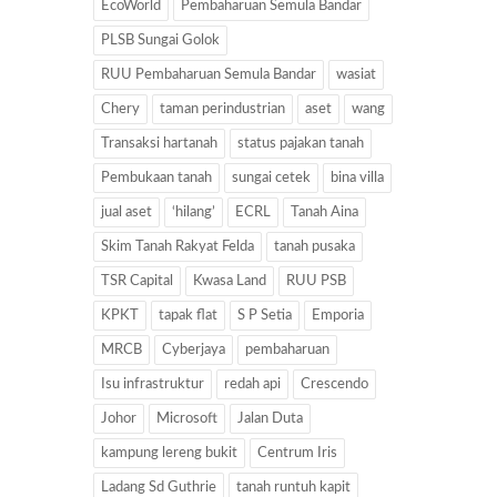
EcoWorld
Pembaharuan Semula Bandar
PLSB Sungai Golok
RUU Pembaharuan Semula Bandar
wasiat
Chery
taman perindustrian
aset
wang
Transaksi hartanah
status pajakan tanah
Pembukaan tanah
sungai cetek
bina villa
jual aset
‘hilang’
ECRL
Tanah Aina
Skim Tanah Rakyat Felda
tanah pusaka
TSR Capital
Kwasa Land
RUU PSB
KPKT
tapak flat
S P Setia
Emporia
MRCB
Cyberjaya
pembaharuan
Isu infrastruktur
redah api
Crescendo
Johor
Microsoft
Jalan Duta
kampung lereng bukit
Centrum Iris
Ladang Sd Guthrie
tanah runtuh kapit