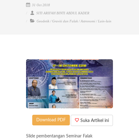
31 Oct 2018
SITI ARIFAH BINTI ABDUL KADER
Geodetik
/
Graviti dan Falak
/
Astronomi
/
Lain-lain
Download PDF
Suka Artikel ini
Slide pembentangan Seminar Falak