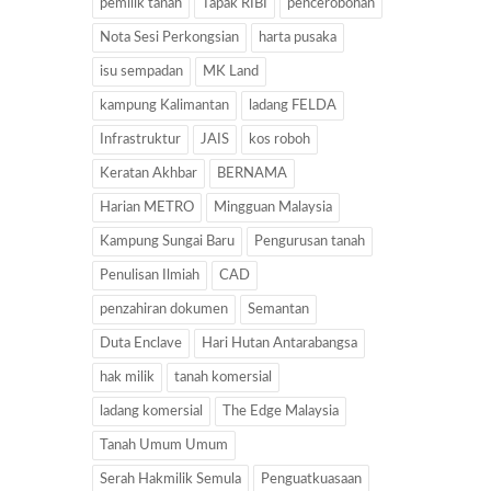
pemilik tanah
Tapak RIBI
pencerobohan
Nota Sesi Perkongsian
harta pusaka
isu sempadan
MK Land
kampung Kalimantan
ladang FELDA
Infrastruktur
JAIS
kos roboh
Keratan Akhbar
BERNAMA
Harian METRO
Mingguan Malaysia
Kampung Sungai Baru
Pengurusan tanah
Penulisan Ilmiah
CAD
penzahiran dokumen
Semantan
Duta Enclave
Hari Hutan Antarabangsa
hak milik
tanah komersial
ladang komersial
The Edge Malaysia
Tanah Umum Umum
Serah Hakmilik Semula
Penguatkuasaan