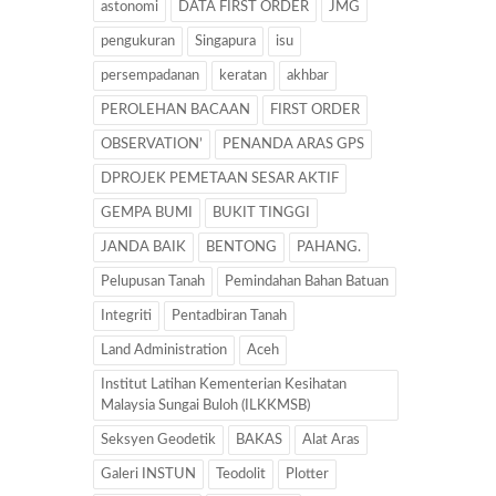
astonomi
DATA FIRST ORDER
JMG
pengukuran
Singapura
isu
persempadanan
keratan
akhbar
PEROLEHAN BACAAN
FIRST ORDER
OBSERVATION’
PENANDA ARAS GPS
DPROJEK PEMETAAN SESAR AKTIF
GEMPA BUMI
BUKIT TINGGI
JANDA BAIK
BENTONG
PAHANG.
Pelupusan Tanah
Pemindahan Bahan Batuan
Integriti
Pentadbiran Tanah
Land Administration
Aceh
Institut Latihan Kementerian Kesihatan
Malaysia Sungai Buloh (ILKKMSB)
Seksyen Geodetik
BAKAS
Alat Aras
Galeri INSTUN
Teodolit
Plotter