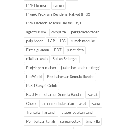
PPR Harmoni
rumah
Projek Program Residensi Rakyat (PRR)
PRR Harmoni Madani Bestari Jaya
agrotourism
campsite
pergerakan tanah
paip bocor
LAP
IBS
rumah modular
Firma guaman
PDT
pusat data
nilai hartanah
Sultan Selangor
Projek perumahan
jualan hartanah tertinggi
EcoWorld
Pembaharuan Semula Bandar
PLSB Sungai Golok
RUU Pembaharuan Semula Bandar
wasiat
Chery
taman perindustrian
aset
wang
Transaksi hartanah
status pajakan tanah
Pembukaan tanah
sungai cetek
bina villa