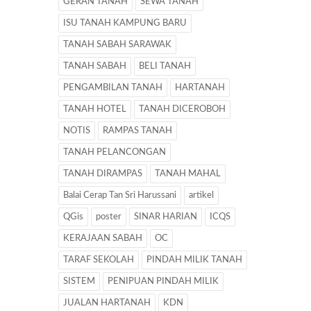
GERAN TANAH
SEWA TANAH
ISU TANAH KAMPUNG BARU
TANAH SABAH SARAWAK
TANAH SABAH
BELI TANAH
PENGAMBILAN TANAH
HARTANAH
TANAH HOTEL
TANAH DICEROBOH
NOTIS
RAMPAS TANAH
TANAH PELANCONGAN
TANAH DIRAMPAS
TANAH MAHAL
Balai Cerap Tan Sri Harussani
artikel
QGis
poster
SINAR HARIAN
ICQS
KERAJAAN SABAH
OC
TARAF SEKOLAH
PINDAH MILIK TANAH
SISTEM
PENIPUAN PINDAH MILIK
JUALAN HARTANAH
KDN