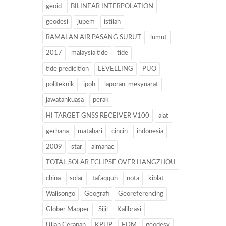
geoid
BILINEAR INTERPOLATION
geodesi
jupem
istilah
RAMALAN AIR PASANG SURUT
lumut
2017
malaysia tide
tide
tide predicition
LEVELLING
PUO
politeknik
ipoh
laporan. mesyuarat
jawatankuasa
perak
HI TARGET GNSS RECEIVER V100
alat
gerhana
matahari
cincin
indonesia
2009
star
almanac
TOTAL SOLAR ECLIPSE OVER HANGZHOU
china
solar
tafaqquh
nota
kiblat
Walisongo
Geografi
Georeferencing
Glober Mapper
Sijil
Kalibrasi
Ujian Cerapan
KPUP
EDM
geodesy