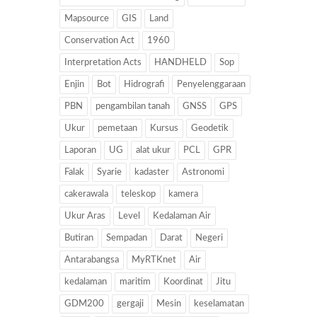
Mapsource
GIS
Land
Conservation Act
1960
Interpretation Acts
HANDHELD
Sop
Enjin
Bot
Hidrografi
Penyelenggaraan
PBN
pengambilan tanah
GNSS
GPS
Ukur
pemetaan
Kursus
Geodetik
Laporan
UG
alat ukur
PCL
GPR
Falak
Syarie
kadaster
Astronomi
cakerawala
teleskop
kamera
Ukur Aras
Level
Kedalaman Air
Butiran
Sempadan
Darat
Negeri
Antarabangsa
MyRTKnet
Air
kedalaman
maritim
Koordinat
Jitu
GDM200
gergaji
Mesin
keselamatan