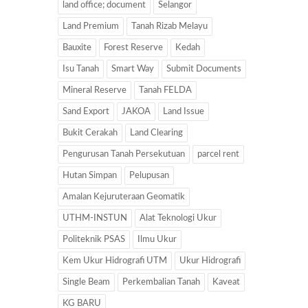
land office; document
Selangor
Land Premium
Tanah Rizab Melayu
Bauxite
Forest Reserve
Kedah
Isu Tanah
Smart Way
Submit Documents
Mineral Reserve
Tanah FELDA
Sand Export
JAKOA
Land Issue
Bukit Cerakah
Land Clearing
Pengurusan Tanah Persekutuan
parcel rent
Hutan Simpan
Pelupusan
Amalan Kejuruteraan Geomatik
UTHM-INSTUN
Alat Teknologi Ukur
Politeknik PSAS
Ilmu Ukur
Kem Ukur Hidrografi UTM
Ukur Hidrografi
Single Beam
Perkembalian Tanah
Kaveat
KG BARU