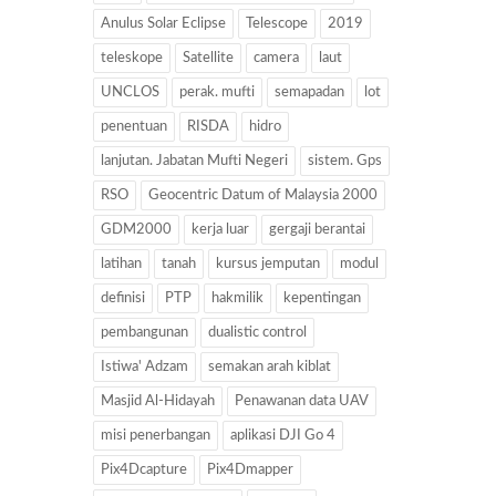
Anulus Solar Eclipse
Telescope
2019
teleskope
Satellite
camera
laut
UNCLOS
perak. mufti
semapadan
lot
penentuan
RISDA
hidro
lanjutan. Jabatan Mufti Negeri
sistem. Gps
RSO
Geocentric Datum of Malaysia 2000
GDM2000
kerja luar
gergaji berantai
latihan
tanah
kursus jemputan
modul
definisi
PTP
hakmilik
kepentingan
pembangunan
dualistic control
Istiwa' Adzam
semakan arah kiblat
Masjid Al-Hidayah
Penawanan data UAV
misi penerbangan
aplikasi DJI Go 4
Pix4Dcapture
Pix4Dmapper