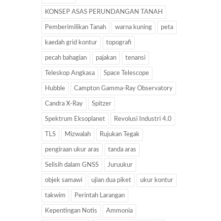
KONSEP ASAS PERUNDANGAN TANAH
Pemberimilikan Tanah
warna kuning
peta
kaedah grid kontur
topografi
pecah bahagian
pajakan
tenansi
Teleskop Angkasa
Space Telescope
Hubble
Campton Gamma-Ray Observatory
Candra X-Ray
Spitzer
Spektrum Eksoplanet
Revolusi Industri 4.0
TLS
Mizwalah
Rujukan Tegak
pengiraan ukur aras
tanda aras
Selisih dalam GNSS
Juruukur
objek samawi
ujian dua piket
ukur kontur
takwim
Perintah Larangan
Kepentingan Notis
Ammonia