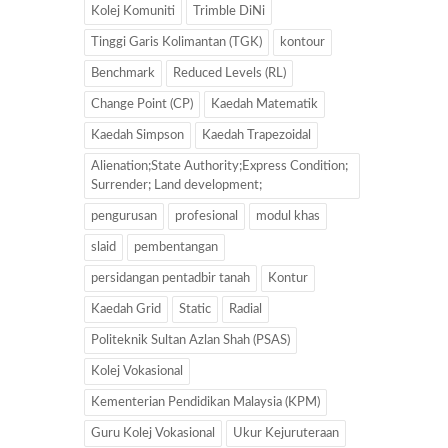
Kolej Komuniti
Trimble DiNi
Tinggi Garis Kolimantan (TGK)
kontour
Benchmark
Reduced Levels (RL)
Change Point (CP)
Kaedah Matematik
Kaedah Simpson
Kaedah Trapezoidal
Alienation;State Authority;Express Condition;
Surrender; Land development;
pengurusan
profesional
modul khas
slaid
pembentangan
persidangan pentadbir tanah
Kontur
Kaedah Grid
Static
Radial
Politeknik Sultan Azlan Shah (PSAS)
Kolej Vokasional
Kementerian Pendidikan Malaysia (KPM)
Guru Kolej Vokasional
Ukur Kejuruteraan