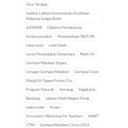
Ukur Terabas
Institut Latihan Kementerian Kesihatan
Malaysia Sungai Buloh
ILKKMSB
Diploma Persekitaran
kerjaya juruukur
Perpustakaan INSTUN
cukai sewa
cukai tanah
Lesen Pendudukan Sementara
Notis 5A
Gerhana Matahari Separa
Cerapan Gerhana Matahari
Gerhana Cincin
Masjid At-Taqwa Proton City
Program Darurah
Semarag
Yogjakarta
Bandung
Jabatan Mufti Negeri Perak
waktu solat
Asean
Astronomy Workshop For Teachers
AAWT
UTM
Gerhana Matahari Cincin 2019