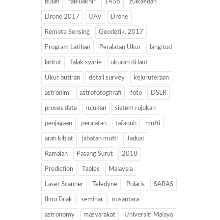
bulan
rabiuakhir
1438
zulkaedah
Drone 2017
UAV
Drone
Remote Sensing
Geodetik. 2017
Program Latihan
Peralatan Ukur
langitud
latitut
falak syarie
ukuran di laut
Ukur butiran
detail survey
kejuruteraan
astronimi
astrofotoghrafi
foto
DSLR
proses data
rujukan
sistem rujukan
penjagaan
peralatan
tafaquh
mufti
arah kiblat
jabatan mufti
Jadual
Ramalan
Pasang Surut
2018
Prediction
Tables
Malaysia
Laser Scanner
Teledyne
Polaris
SARAS
Ilmu Falak
seminar
nusantara
astronomy
masyarakat
Universiti Malaya