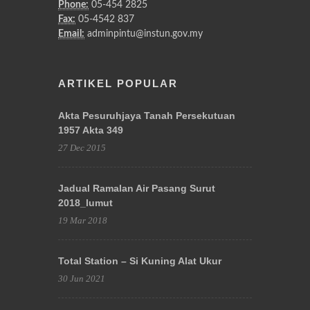
Phone:
05-454 2825
Fax:
05-4542 837
Email:
adminpintu@instun.gov.my
ARTIKEL POPULAR
Akta Pesuruhjaya Tanah Persekutuan
1957 Akta 349
27 Dec 2015
Jadual Ramalan Air Pasang Surut
2018_lumut
19 Mar 2018
Total Station – Si Kuning Alat Ukur
30 Jun 2021