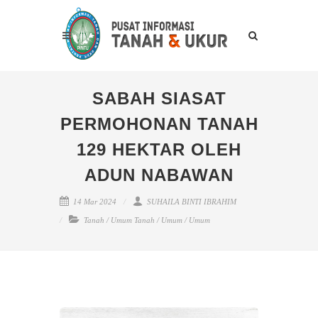
SABAH SIASAT
PERMOHONAN TANAH
129 HEKTAR OLEH
ADUN NABAWAN
14 Mar 2024
SUHAILA BINTI IBRAHIM
Tanah
/
Umum Tanah
/
Umum
/
Umum