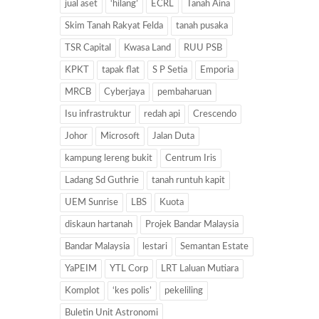
jual aset
‘hilang’
ECRL
Tanah Aina
Skim Tanah Rakyat Felda
tanah pusaka
TSR Capital
Kwasa Land
RUU PSB
KPKT
tapak flat
S P Setia
Emporia
MRCB
Cyberjaya
pembaharuan
Isu infrastruktur
redah api
Crescendo
Johor
Microsoft
Jalan Duta
kampung lereng bukit
Centrum Iris
Ladang Sd Guthrie
tanah runtuh kapit
UEM Sunrise
LBS
Kuota
diskaun hartanah
Projek Bandar Malaysia
Bandar Malaysia
lestari
Semantan Estate
YaPEIM
YTL Corp
LRT Laluan Mutiara
Komplot
‘kes polis’
pekeliling
Buletin Unit Astronomi