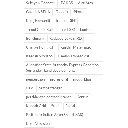
Seksyen Geodetik
BAKAS
Alat Aras
Galeri INSTUN
Teodolit
Plotter
Kolej Komuniti
Trimble DiNi
Tinggi Garis Kolimantan (TGK)
kontour
Benchmark
Reduced Levels (RL)
Change Point (CP)
Kaedah Matematik
Kaedah Simpson
Kaedah Trapezoidal
Alienation;State Authority;Express Condition;
Surrender; Land development;
pengurusan
profesional
modul khas
slaid
pembentangan
persidangan pentadbir tanah
Kontur
Kaedah Grid
Static
Radial
Politeknik Sultan Azlan Shah (PSAS)
Kolej Vokasional