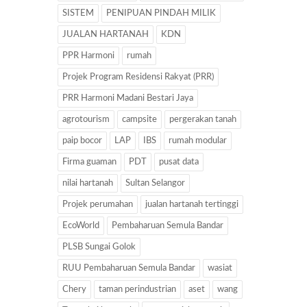
SISTEM
PENIPUAN PINDAH MILIK
JUALAN HARTANAH
KDN
PPR Harmoni
rumah
Projek Program Residensi Rakyat (PRR)
PRR Harmoni Madani Bestari Jaya
agrotourism
campsite
pergerakan tanah
paip bocor
LAP
IBS
rumah modular
Firma guaman
PDT
pusat data
nilai hartanah
Sultan Selangor
Projek perumahan
jualan hartanah tertinggi
EcoWorld
Pembaharuan Semula Bandar
PLSB Sungai Golok
RUU Pembaharuan Semula Bandar
wasiat
Chery
taman perindustrian
aset
wang