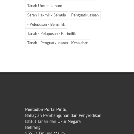
Tanah Umum Umum
Serah Hakmilik Semula
Penguatkuasaan
- Pelupusan - Berimilik
Tanah - Pelupusan - Berimilik
Tanah - Penguatkuasaan - Kesalahan
Pentadbir Portal Pintu,
Bahagian Pembangunan dan Penyelidikan
Istitut Tanah dan Ukur Negara
Behrang
35950 Tanjung Malim