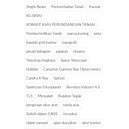
Single Beam
Perkembalian Tanah
Kaveat
KG BARU
KONSEP ASAS PERUNDANGAN TANAH
Pemberimilikan Tanah
warna kuning
peta
kaedah grid kontur
topografi
pecah bahagian
pajakan
tenansi
Teleskop Angkasa
Space Telescope
Hubble
Campton Gamma-Ray Observatory
Candra X-Ray
Spitzer
Spektrum Eksoplanet
Revolusi Industri 4.0
TLS
Mizwalah
Rujukan Tegak
pengiraan ukur aras
tanda aras
Selisih dalam GNSS
Juruukur
objek samawi
ujian dua piket
ukur kontur