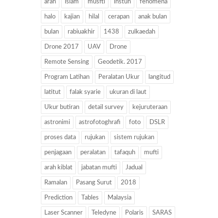
arah
islam
musfti
instun
fenomena
halo
kajian
hilal
cerapan
anak bulan
bulan
rabiuakhir
1438
zulkaedah
Drone 2017
UAV
Drone
Remote Sensing
Geodetik. 2017
Program Latihan
Peralatan Ukur
langitud
latitut
falak syarie
ukuran di laut
Ukur butiran
detail survey
kejuruteraan
astronimi
astrofotoghrafi
foto
DSLR
proses data
rujukan
sistem rujukan
penjagaan
peralatan
tafaquh
mufti
arah kiblat
jabatan mufti
Jadual
Ramalan
Pasang Surut
2018
Prediction
Tables
Malaysia
Laser Scanner
Teledyne
Polaris
SARAS