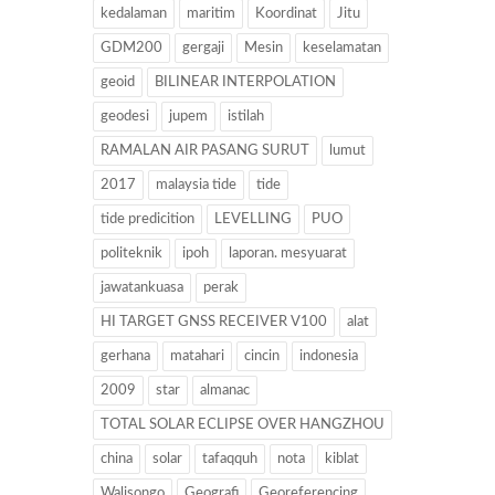
kedalaman
maritim
Koordinat
Jitu
GDM200
gergaji
Mesin
keselamatan
geoid
BILINEAR INTERPOLATION
geodesi
jupem
istilah
RAMALAN AIR PASANG SURUT
lumut
2017
malaysia tide
tide
tide predicition
LEVELLING
PUO
politeknik
ipoh
laporan. mesyuarat
jawatankuasa
perak
HI TARGET GNSS RECEIVER V100
alat
gerhana
matahari
cincin
indonesia
2009
star
almanac
TOTAL SOLAR ECLIPSE OVER HANGZHOU
china
solar
tafaqquh
nota
kiblat
Walisongo
Geografi
Georeferencing