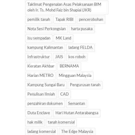
Taklimat Pengenalan Asas Pelaksanaan BIM
oleh Ir. Ts. Mohd Faiz bin Shapiai (JKR)
pemilik tanah
Tapak RIBI
pencerobohan
Nota Sesi Perkongsian
harta pusaka
isu sempadan
MK Land
kampung Kalimantan
ladang FELDA
Infrastruktur
JAIS
kos roboh
Keratan Akhbar
BERNAMA
Harian METRO
Mingguan Malaysia
Kampung Sungai Baru
Pengurusan tanah
Penulisan Ilmiah
CAD
penzahiran dokumen
Semantan
Duta Enclave
Hari Hutan Antarabangsa
hak milik
tanah komersial
ladang komersial
The Edge Malaysia