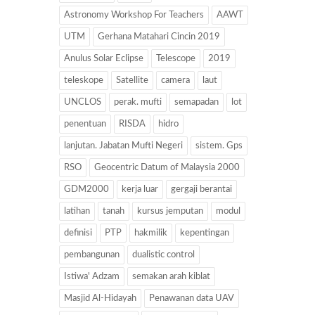
Astronomy Workshop For Teachers
AAWT
UTM
Gerhana Matahari Cincin 2019
Anulus Solar Eclipse
Telescope
2019
teleskope
Satellite
camera
laut
UNCLOS
perak. mufti
semapadan
lot
penentuan
RISDA
hidro
lanjutan. Jabatan Mufti Negeri
sistem. Gps
RSO
Geocentric Datum of Malaysia 2000
GDM2000
kerja luar
gergaji berantai
latihan
tanah
kursus jemputan
modul
definisi
PTP
hakmilik
kepentingan
pembangunan
dualistic control
Istiwa' Adzam
semakan arah kiblat
Masjid Al-Hidayah
Penawanan data UAV