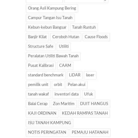
Orang Asli Kampung Bering
Campur Tangan Isu Tanah
Kebun-kebun Bangsar
Tanah Runtuh
Banjir Kilat
Ceroboh Hutan
Cause Floods
Structure Safe
Utiliti
Peralatan Utiliti Bawah Tanah
Pusat Kalibrasi
CAAM
standard benchmark
LiDAR
laser
pemilik unit
orbit
Pelan akui
tanah wakaf
inventori data
Ufuk
Balai Cerap
Zon Maritim
DUIT HANGUS
KAJI ORDINAN
KEDAH RAMPAS TANAH
ISU TANAH KAMPUNG
NOTIS PERINGATAN
PEMAJU HATANAH