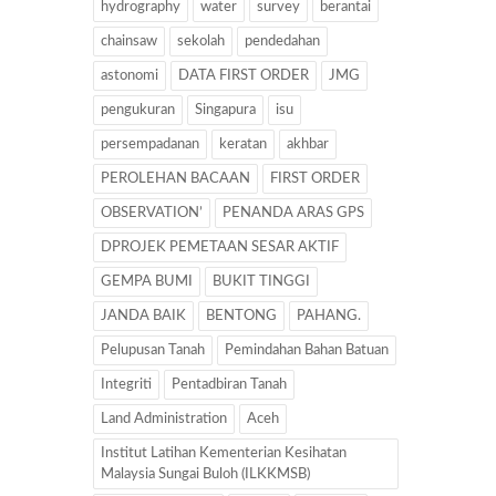
hydrography
water
survey
berantai
chainsaw
sekolah
pendedahan
astonomi
DATA FIRST ORDER
JMG
pengukuran
Singapura
isu
persempadanan
keratan
akhbar
PEROLEHAN BACAAN
FIRST ORDER
OBSERVATION’
PENANDA ARAS GPS
DPROJEK PEMETAAN SESAR AKTIF
GEMPA BUMI
BUKIT TINGGI
JANDA BAIK
BENTONG
PAHANG.
Pelupusan Tanah
Pemindahan Bahan Batuan
Integriti
Pentadbiran Tanah
Land Administration
Aceh
Institut Latihan Kementerian Kesihatan
Malaysia Sungai Buloh (ILKKMSB)