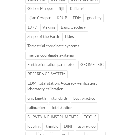
Glober Mapper
Sijil
Kalibrasi
Ujian Cerapan
KPUP
EDM
geodesy
1977
Virginia
Basic Geodesy
Shape of the Earth
Tides
Terrestrial coordinate systems
Inertial coordinate systems
Earth orientation parameter
GEOMETRIC
REFERENCE SYSTEM
EDM; total station; Accuracy verification;
laboratory calibration
unit length
standards
best practice
calibration
Total Station
SURVEYING INSTRUMENTS
TOOLS
leveling
trimble
DINI
user guide