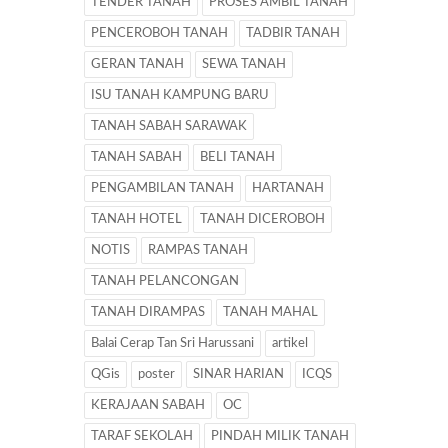
TENDER TANAH
PROSES AMBIL TANAH
PENCEROBOH TANAH
TADBIR TANAH
GERAN TANAH
SEWA TANAH
ISU TANAH KAMPUNG BARU
TANAH SABAH SARAWAK
TANAH SABAH
BELI TANAH
PENGAMBILAN TANAH
HARTANAH
TANAH HOTEL
TANAH DICEROBOH
NOTIS
RAMPAS TANAH
TANAH PELANCONGAN
TANAH DIRAMPAS
TANAH MAHAL
Balai Cerap Tan Sri Harussani
artikel
QGis
poster
SINAR HARIAN
ICQS
KERAJAAN SABAH
OC
TARAF SEKOLAH
PINDAH MILIK TANAH