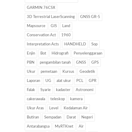
GARMIN 76CSX
3D Terrestrial LaserScanning
GNSS GR-5
Mapsource
GIS
Land
Conservation Act
1960
Interpretation Acts
HANDHELD
Sop
Enjin
Bot
Hidrografi
Penyelenggaraan
PBN
pengambilan tanah
GNSS
GPS
Ukur
pemetaan
Kursus
Geodetik
Laporan
UG
alat ukur
PCL
GPR
Falak
Syarie
kadaster
Astronomi
cakerawala
teleskop
kamera
Ukur Aras
Level
Kedalaman Air
Butiran
Sempadan
Darat
Negeri
Antarabangsa
MyRTKnet
Air