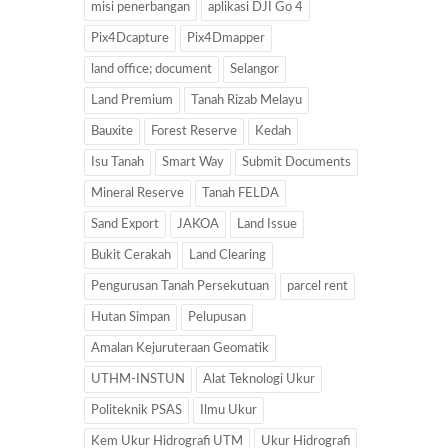
misi penerbangan
aplikasi DJI Go 4
Pix4Dcapture
Pix4Dmapper
land office; document
Selangor
Land Premium
Tanah Rizab Melayu
Bauxite
Forest Reserve
Kedah
Isu Tanah
Smart Way
Submit Documents
Mineral Reserve
Tanah FELDA
Sand Export
JAKOA
Land Issue
Bukit Cerakah
Land Clearing
Pengurusan Tanah Persekutuan
parcel rent
Hutan Simpan
Pelupusan
Amalan Kejuruteraan Geomatik
UTHM-INSTUN
Alat Teknologi Ukur
Politeknik PSAS
Ilmu Ukur
Kem Ukur Hidrografi UTM
Ukur Hidrografi