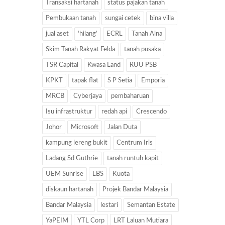
Transaksi hartanah
status pajakan tanah
Pembukaan tanah
sungai cetek
bina villa
jual aset
‘hilang’
ECRL
Tanah Aina
Skim Tanah Rakyat Felda
tanah pusaka
TSR Capital
Kwasa Land
RUU PSB
KPKT
tapak flat
S P Setia
Emporia
MRCB
Cyberjaya
pembaharuan
Isu infrastruktur
redah api
Crescendo
Johor
Microsoft
Jalan Duta
kampung lereng bukit
Centrum Iris
Ladang Sd Guthrie
tanah runtuh kapit
UEM Sunrise
LBS
Kuota
diskaun hartanah
Projek Bandar Malaysia
Bandar Malaysia
lestari
Semantan Estate
YaPEIM
YTL Corp
LRT Laluan Mutiara