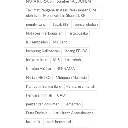
NOTA KURSUS
Sumber FAQ JUPEM
Taklimat Pengenalan Asas Pelaksanaan BIM
oleh Ir. Ts. Mohd Faiz bin Shapiai (JKR)
pemilik tanah
Tapak RIBI
pencerobohan
Nota Sesi Perkongsian
harta pusaka
isu sempadan
MK Land
kampung Kalimantan
ladang FELDA
Infrastruktur
JAIS
kos roboh
Keratan Akhbar
BERNAMA
Harian METRO
Mingguan Malaysia
Kampung Sungai Baru
Pengurusan tanah
Penulisan Ilmiah
CAD
penzahiran dokumen
Semantan
Duta Enclave
Hari Hutan Antarabangsa
hak milik
tanah komersial