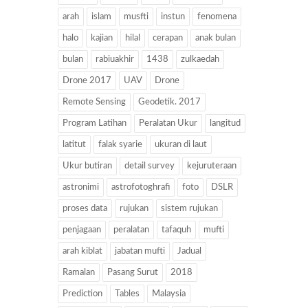
arah
islam
musfti
instun
fenomena
halo
kajian
hilal
cerapan
anak bulan
bulan
rabiuakhir
1438
zulkaedah
Drone 2017
UAV
Drone
Remote Sensing
Geodetik. 2017
Program Latihan
Peralatan Ukur
langitud
latitut
falak syarie
ukuran di laut
Ukur butiran
detail survey
kejuruteraan
astronimi
astrofotoghrafi
foto
DSLR
proses data
rujukan
sistem rujukan
penjagaan
peralatan
tafaquh
mufti
arah kiblat
jabatan mufti
Jadual
Ramalan
Pasang Surut
2018
Prediction
Tables
Malaysia