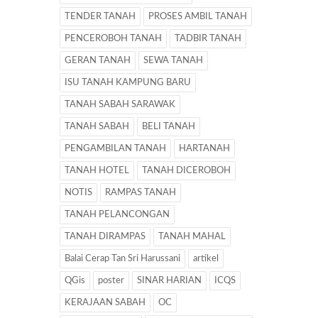
TENDER TANAH
PROSES AMBIL TANAH
PENCEROBOH TANAH
TADBIR TANAH
GERAN TANAH
SEWA TANAH
ISU TANAH KAMPUNG BARU
TANAH SABAH SARAWAK
TANAH SABAH
BELI TANAH
PENGAMBILAN TANAH
HARTANAH
TANAH HOTEL
TANAH DICEROBOH
NOTIS
RAMPAS TANAH
TANAH PELANCONGAN
TANAH DIRAMPAS
TANAH MAHAL
Balai Cerap Tan Sri Harussani
artikel
QGis
poster
SINAR HARIAN
ICQS
KERAJAAN SABAH
OC