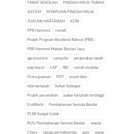
TARAF SEKOLAH
PINDAH MILIK TANAH
SISTEM
PENIPUAN PINDAH MILIK
JUALAN HARTANAH
KDN
PPR Harmoni
rumah
Projek Program Residensi Rakyat (PRR)
PRR Harmoni Madani Bestari Jaya
agrotourism
campsite
pergerakan tanah
paip bocor
LAP
IBS
rumah modular
Firma guaman
PDT
pusat data
nilai hartanah
Sultan Selangor
Projek perumahan
jualan hartanah tertinggi
EcoWorld
Pembaharuan Semula Bandar
PLSB Sungai Golok
RUU Pembaharuan Semula Bandar
wasiat
Chery
taman perindustrian
aset
wang