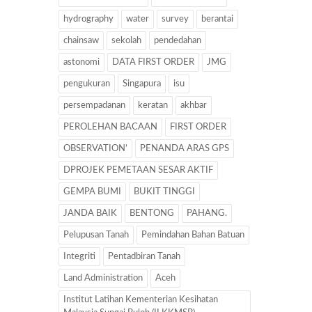
hydrography
water
survey
berantai
chainsaw
sekolah
pendedahan
astonomi
DATA FIRST ORDER
JMG
pengukuran
Singapura
isu
persempadanan
keratan
akhbar
PEROLEHAN BACAAN
FIRST ORDER
OBSERVATION’
PENANDA ARAS GPS
DPROJEK PEMETAAN SESAR AKTIF
GEMPA BUMI
BUKIT TINGGI
JANDA BAIK
BENTONG
PAHANG.
Pelupusan Tanah
Pemindahan Bahan Batuan
Integriti
Pentadbiran Tanah
Land Administration
Aceh
Institut Latihan Kementerian Kesihatan