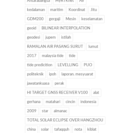
Antarabangsa
MyRTKnet
Air
kedalaman
maritim
Koordinat
Jitu
GDM200
gergaji
Mesin
keselamatan
geoid
BILINEAR INTERPOLATION
geodesi
jupem
istilah
RAMALAN AIR PASANG SURUT
lumut
2017
malaysia tide
tide
tide predicition
LEVELLING
PUO
politeknik
ipoh
laporan. mesyuarat
jawatankuasa
perak
HI TARGET GNSS RECEIVER V100
alat
gerhana
matahari
cincin
indonesia
2009
star
almanac
TOTAL SOLAR ECLIPSE OVER HANGZHOU
china
solar
tafaqquh
nota
kiblat