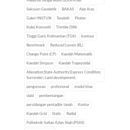
Malaysia Sungai Buloh (ILKKMSB)
Seksyen Geodetik
BAKAS
Alat Aras
Galeri INSTUN
Teodolit
Plotter
Kolej Komuniti
Trimble DiNi
Tinggi Garis Kolimantan (TGK)
kontour
Benchmark
Reduced Levels (RL)
Change Point (CP)
Kaedah Matematik
Kaedah Simpson
Kaedah Trapezoidal
Alienation;State Authority;Express Condition;
Surrender; Land development;
pengurusan
profesional
modul khas
slaid
pembentangan
persidangan pentadbir tanah
Kontur
Kaedah Grid
Static
Radial
Politeknik Sultan Azlan Shah (PSAS)