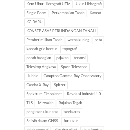
Kem Ukur Hidrografi UTM
Ukur Hidrografi
Single Beam
Perkembalian Tanah
Kaveat
KG BARU
KONSEP ASAS PERUNDANGAN TANAH
Pemberimilikan Tanah
warna kuning
peta
kaedah grid kontur
topografi
pecah bahagian
pajakan
tenansi
Teleskop Angkasa
Space Telescope
Hubble
Campton Gamma-Ray Observatory
Candra X-Ray
Spitzer
Spektrum Eksoplanet
Revolusi Industri 4.0
TLS
Mizwalah
Rujukan Tegak
pengiraan ukur aras
tanda aras
Selisih dalam GNSS
Juruukur