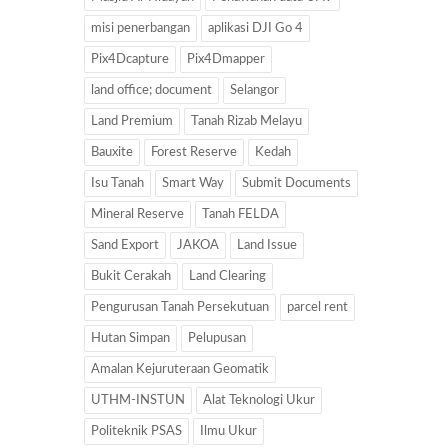
misi penerbangan
aplikasi DJI Go 4
Pix4Dcapture
Pix4Dmapper
land office; document
Selangor
Land Premium
Tanah Rizab Melayu
Bauxite
Forest Reserve
Kedah
Isu Tanah
Smart Way
Submit Documents
Mineral Reserve
Tanah FELDA
Sand Export
JAKOA
Land Issue
Bukit Cerakah
Land Clearing
Pengurusan Tanah Persekutuan
parcel rent
Hutan Simpan
Pelupusan
Amalan Kejuruteraan Geomatik
UTHM-INSTUN
Alat Teknologi Ukur
Politeknik PSAS
Ilmu Ukur