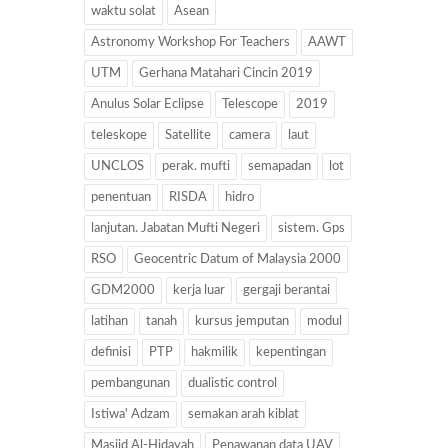
waktu solat
Asean
Astronomy Workshop For Teachers
AAWT
UTM
Gerhana Matahari Cincin 2019
Anulus Solar Eclipse
Telescope
2019
teleskope
Satellite
camera
laut
UNCLOS
perak. mufti
semapadan
lot
penentuan
RISDA
hidro
lanjutan. Jabatan Mufti Negeri
sistem. Gps
RSO
Geocentric Datum of Malaysia 2000
GDM2000
kerja luar
gergaji berantai
latihan
tanah
kursus jemputan
modul
definisi
PTP
hakmilik
kepentingan
pembangunan
dualistic control
Istiwa' Adzam
semakan arah kiblat
Masjid Al-Hidayah
Penawanan data UAV