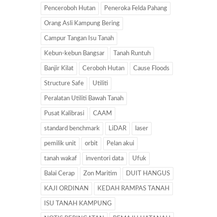
Penceroboh Hutan
Peneroka Felda Pahang
Orang Asli Kampung Bering
Campur Tangan Isu Tanah
Kebun-kebun Bangsar
Tanah Runtuh
Banjir Kilat
Ceroboh Hutan
Cause Floods
Structure Safe
Utiliti
Peralatan Utiliti Bawah Tanah
Pusat Kalibrasi
CAAM
standard benchmark
LiDAR
laser
pemilik unit
orbit
Pelan akui
tanah wakaf
inventori data
Ufuk
Balai Cerap
Zon Maritim
DUIT HANGUS
KAJI ORDINAN
KEDAH RAMPAS TANAH
ISU TANAH KAMPUNG