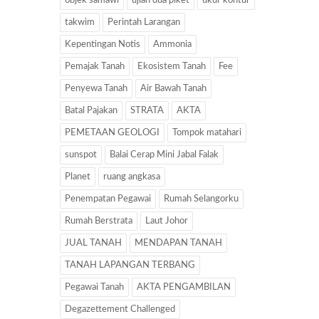
objek samawi
ujian dua piket
ukur kontur
takwim
Perintah Larangan
Kepentingan Notis
Ammonia
Pemajak Tanah
Ekosistem Tanah
Fee
Penyewa Tanah
Air Bawah Tanah
Batal Pajakan
STRATA
AKTA
PEMETAAN GEOLOGI
Tompok matahari
sunspot
Balai Cerap Mini Jabal Falak
Planet
ruang angkasa
Penempatan Pegawai
Rumah Selangorku
Rumah Berstrata
Laut Johor
JUAL TANAH
MENDAPAN TANAH
TANAH LAPANGAN TERBANG
Pegawai Tanah
AKTA PENGAMBILAN
Degazettement Challenged