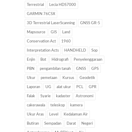
Terrestrial
Lecia HDS7000
GARMIN 76CSX
3D Terrestrial LaserScanning
GNSS GR-5
Mapsource
GIS
Land
Conservation Act
1960
Interpretation Acts
HANDHELD
Sop
Enjin
Bot
Hidrografi
Penyelenggaraan
PBN
pengambilan tanah
GNSS
GPS
Ukur
pemetaan
Kursus
Geodetik
Laporan
UG
alat ukur
PCL
GPR
Falak
Syarie
kadaster
Astronomi
cakerawala
teleskop
kamera
Ukur Aras
Level
Kedalaman Air
Butiran
Sempadan
Darat
Negeri