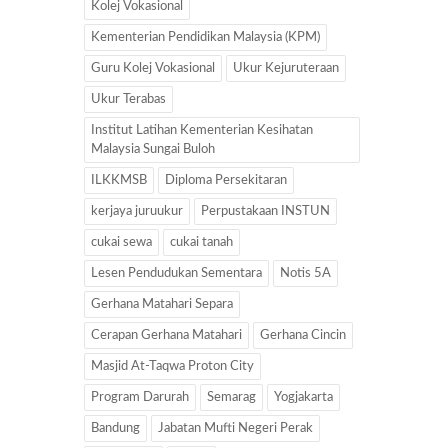
Kolej Vokasional
Kementerian Pendidikan Malaysia (KPM)
Guru Kolej Vokasional
Ukur Kejuruteraan
Ukur Terabas
Institut Latihan Kementerian Kesihatan
Malaysia Sungai Buloh
ILKKMSB
Diploma Persekitaran
kerjaya juruukur
Perpustakaan INSTUN
cukai sewa
cukai tanah
Lesen Pendudukan Sementara
Notis 5A
Gerhana Matahari Separa
Cerapan Gerhana Matahari
Gerhana Cincin
Masjid At-Taqwa Proton City
Program Darurah
Semarag
Yogjakarta
Bandung
Jabatan Mufti Negeri Perak