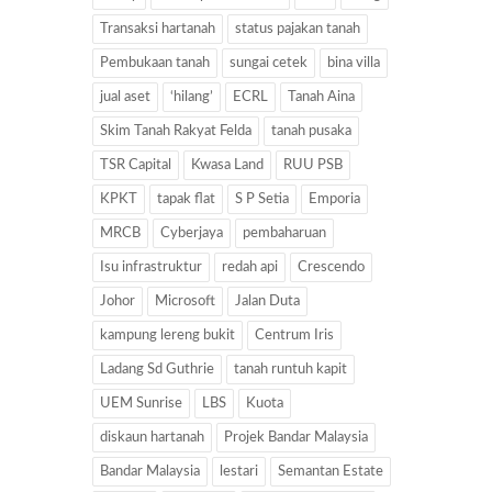
Transaksi hartanah
status pajakan tanah
Pembukaan tanah
sungai cetek
bina villa
jual aset
‘hilang’
ECRL
Tanah Aina
Skim Tanah Rakyat Felda
tanah pusaka
TSR Capital
Kwasa Land
RUU PSB
KPKT
tapak flat
S P Setia
Emporia
MRCB
Cyberjaya
pembaharuan
Isu infrastruktur
redah api
Crescendo
Johor
Microsoft
Jalan Duta
kampung lereng bukit
Centrum Iris
Ladang Sd Guthrie
tanah runtuh kapit
UEM Sunrise
LBS
Kuota
diskaun hartanah
Projek Bandar Malaysia
Bandar Malaysia
lestari
Semantan Estate