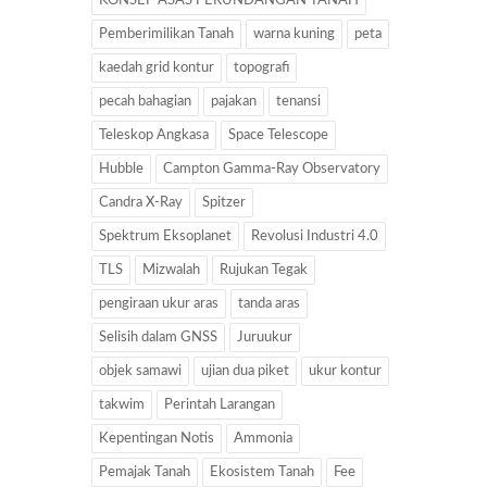
KONSEP ASAS PERUNDANGAN TANAH
Pemberimilikan Tanah
warna kuning
peta
kaedah grid kontur
topografi
pecah bahagian
pajakan
tenansi
Teleskop Angkasa
Space Telescope
Hubble
Campton Gamma-Ray Observatory
Candra X-Ray
Spitzer
Spektrum Eksoplanet
Revolusi Industri 4.0
TLS
Mizwalah
Rujukan Tegak
pengiraan ukur aras
tanda aras
Selisih dalam GNSS
Juruukur
objek samawi
ujian dua piket
ukur kontur
takwim
Perintah Larangan
Kepentingan Notis
Ammonia
Pemajak Tanah
Ekosistem Tanah
Fee