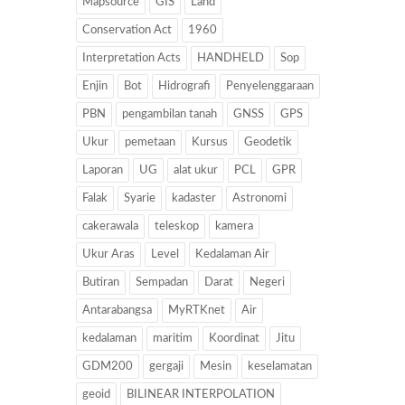
Mapsource
GIS
Land
Conservation Act
1960
Interpretation Acts
HANDHELD
Sop
Enjin
Bot
Hidrografi
Penyelenggaraan
PBN
pengambilan tanah
GNSS
GPS
Ukur
pemetaan
Kursus
Geodetik
Laporan
UG
alat ukur
PCL
GPR
Falak
Syarie
kadaster
Astronomi
cakerawala
teleskop
kamera
Ukur Aras
Level
Kedalaman Air
Butiran
Sempadan
Darat
Negeri
Antarabangsa
MyRTKnet
Air
kedalaman
maritim
Koordinat
Jitu
GDM200
gergaji
Mesin
keselamatan
geoid
BILINEAR INTERPOLATION