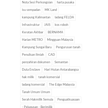
Nota Sesi Perkongsian
harta pusaka
isu sempadan
MK Land
kampung Kalimantan
ladang FELDA
Infrastruktur
JAIS
kos roboh
Keratan Akhbar
BERNAMA
Harian METRO
Mingguan Malaysia
Kampung Sungai Baru
Pengurusan tanah
Penulisan Ilmiah
CAD
penzahiran dokumen
Semantan
Duta Enclave
Hari Hutan Antarabangsa
hak milik
tanah komersial
ladang komersial
The Edge Malaysia
Tanah Umum Umum
Serah Hakmilik Semula
Penguatkuasaan
- Pelupusan - Berimilik