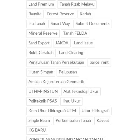
Land Premium
Tanah Rizab Melayu
Bauxite
Forest Reserve
Kedah
Isu Tanah
Smart Way
Submit Documents
Mineral Reserve
Tanah FELDA
Sand Export
JAKOA
Land Issue
Bukit Cerakah
Land Clearing
Pengurusan Tanah Persekutuan
parcel rent
Hutan Simpan
Pelupusan
Amalan Kejuruteraan Geomatik
UTHM-INSTUN
Alat Teknologi Ukur
Politeknik PSAS
Ilmu Ukur
Kem Ukur Hidrografi UTM
Ukur Hidrografi
Single Beam
Perkembalian Tanah
Kaveat
KG BARU