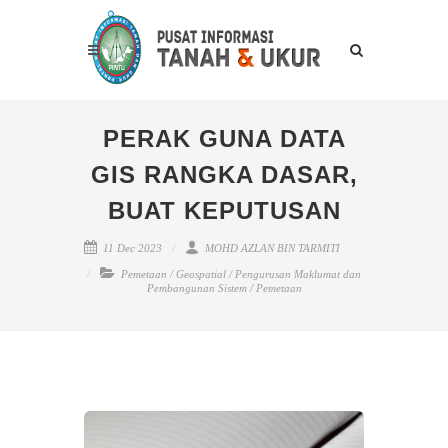
PERAK GUNA DATA
GIS RANGKA DASAR,
BUAT KEPUTUSAN
11 Dec 2023
MOHD AZLAN BIN TARMITI
Pemetaan
/
Geospatial
/
Pengurusan Maklumat dan
Pembangunan Sistem
/
Pemetaan