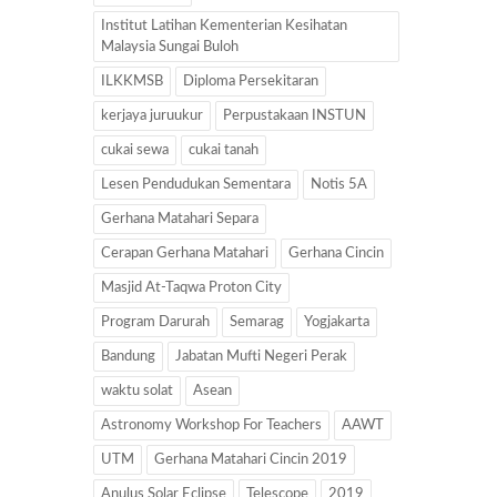
Institut Latihan Kementerian Kesihatan
Malaysia Sungai Buloh
ILKKMSB
Diploma Persekitaran
kerjaya juruukur
Perpustakaan INSTUN
cukai sewa
cukai tanah
Lesen Pendudukan Sementara
Notis 5A
Gerhana Matahari Separa
Cerapan Gerhana Matahari
Gerhana Cincin
Masjid At-Taqwa Proton City
Program Darurah
Semarag
Yogjakarta
Bandung
Jabatan Mufti Negeri Perak
waktu solat
Asean
Astronomy Workshop For Teachers
AAWT
UTM
Gerhana Matahari Cincin 2019
Anulus Solar Eclipse
Telescope
2019