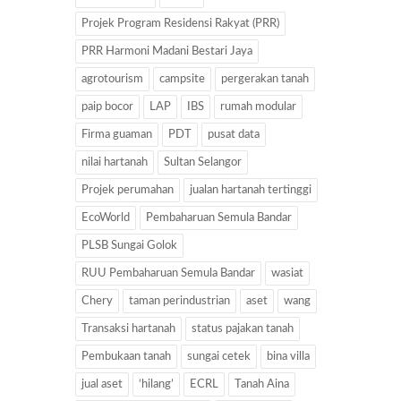
Projek Program Residensi Rakyat (PRR)
PRR Harmoni Madani Bestari Jaya
agrotourism
campsite
pergerakan tanah
paip bocor
LAP
IBS
rumah modular
Firma guaman
PDT
pusat data
nilai hartanah
Sultan Selangor
Projek perumahan
jualan hartanah tertinggi
EcoWorld
Pembaharuan Semula Bandar
PLSB Sungai Golok
RUU Pembaharuan Semula Bandar
wasiat
Chery
taman perindustrian
aset
wang
Transaksi hartanah
status pajakan tanah
Pembukaan tanah
sungai cetek
bina villa
jual aset
‘hilang’
ECRL
Tanah Aina