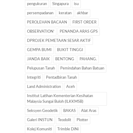
pengukuran
Singapura
isu
persempadanan
keratan
akhbar
PEROLEHAN BACAAN
FIRST ORDER
OBSERVATION’
PENANDA ARAS GPS
DPROJEK PEMETAAN SESAR AKTIF
GEMPA BUMI
BUKIT TINGGI
JANDA BAIK
BENTONG
PAHANG.
Pelupusan Tanah
Pemindahan Bahan Batuan
Integriti
Pentadbiran Tanah
Land Administration
Aceh
Institut Latihan Kementerian Kesihatan
Malaysia Sungai Buloh (ILKKMSB)
Seksyen Geodetik
BAKAS
Alat Aras
Galeri INSTUN
Teodolit
Plotter
Kolej Komuniti
Trimble DiNi