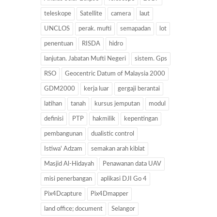
teleskope
Satellite
camera
laut
UNCLOS
perak. mufti
semapadan
lot
penentuan
RISDA
hidro
lanjutan. Jabatan Mufti Negeri
sistem. Gps
RSO
Geocentric Datum of Malaysia 2000
GDM2000
kerja luar
gergaji berantai
latihan
tanah
kursus jemputan
modul
definisi
PTP
hakmilik
kepentingan
pembangunan
dualistic control
Istiwa' Adzam
semakan arah kiblat
Masjid Al-Hidayah
Penawanan data UAV
misi penerbangan
aplikasi DJI Go 4
Pix4Dcapture
Pix4Dmapper
land office; document
Selangor