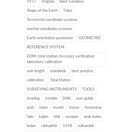
1977
Virginia
Basic Geodesy
Shape of the Earth
Tides
Terrestrial coordinate systems
Inertial coordinate systems
Earth orientation parameter
GEOMETRIC
REFERENCE SYSTEM
EDM; total station; Accuracy verification;
laboratory calibration
unit length
standards
best practice
calibration
Total Station
SURVEYING INSTRUMENTS
TOOLS
leveling
trimble
DINI
user guide
arah
islam
musfti
instun
fenomena
halo
kajian
hilal
cerapan
anak bulan
bulan
rabiuakhir
1438
zulkaedah