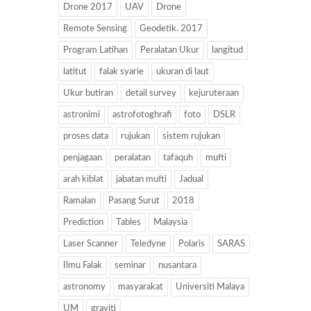
Drone 2017
UAV
Drone
Remote Sensing
Geodetik. 2017
Program Latihan
Peralatan Ukur
langitud
latitut
falak syarie
ukuran di laut
Ukur butiran
detail survey
kejuruteraan
astronimi
astrofotoghrafi
foto
DSLR
proses data
rujukan
sistem rujukan
penjagaan
peralatan
tafaquh
mufti
arah kiblat
jabatan mufti
Jadual
Ramalan
Pasang Surut
2018
Prediction
Tables
Malaysia
Laser Scanner
Teledyne
Polaris
SARAS
Ilmu Falak
seminar
nusantara
astronomy
masyarakat
Universiti Malaya
UM
graviti