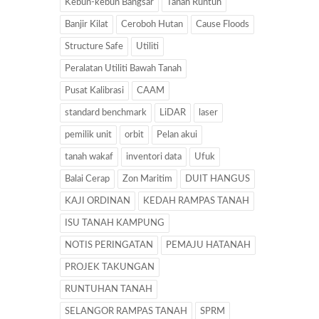
Kebun-kebun Bangsar
Tanah Runtuh
Banjir Kilat
Ceroboh Hutan
Cause Floods
Structure Safe
Utiliti
Peralatan Utiliti Bawah Tanah
Pusat Kalibrasi
CAAM
standard benchmark
LiDAR
laser
pemilik unit
orbit
Pelan akui
tanah wakaf
inventori data
Ufuk
Balai Cerap
Zon Maritim
DUIT HANGUS
KAJI ORDINAN
KEDAH RAMPAS TANAH
ISU TANAH KAMPUNG
NOTIS PERINGATAN
PEMAJU HATANAH
PROJEK TAKUNGAN
RUNTUHAN TANAH
SELANGOR RAMPAS TANAH
SPRM