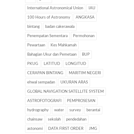
International Astronomical Union
IAU
100 Hours of Astronomy
ANGKASA
bintang
badan cakerawala
Penempatan Sementara
Permohonan
Pewartaan
Kes Mahkamah
Bahagian Ukur dan Pemetaan
BUP
PKUG
LATITUD
LONGITUD
CERAPAN BINTANG
MARITIM NEGERI
ehwal sempadan
UKURAN ARAS
GLOBAL NAVIGATION SATELLITE SYSTEM
ASTROFOTOGRAFI
PEMPROSESAN
hydrography
water
survey
berantai
chainsaw
sekolah
pendedahan
astonomi
DATA FIRST ORDER
JMG