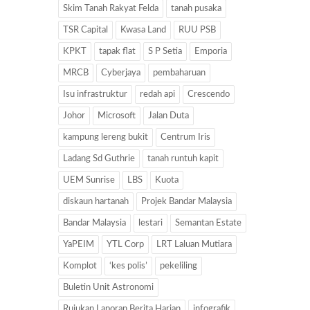
Skim Tanah Rakyat Felda
tanah pusaka
TSR Capital
Kwasa Land
RUU PSB
KPKT
tapak flat
S P Setia
Emporia
MRCB
Cyberjaya
pembaharuan
Isu infrastruktur
redah api
Crescendo
Johor
Microsoft
Jalan Duta
kampung lereng bukit
Centrum Iris
Ladang Sd Guthrie
tanah runtuh kapit
UEM Sunrise
LBS
Kuota
diskaun hartanah
Projek Bandar Malaysia
Bandar Malaysia
lestari
Semantan Estate
YaPEIM
YTL Corp
LRT Laluan Mutiara
Komplot
‘kes polis’
pekeliling
Buletin Unit Astronomi
Rujukan Laporan Berita Harian
infografik