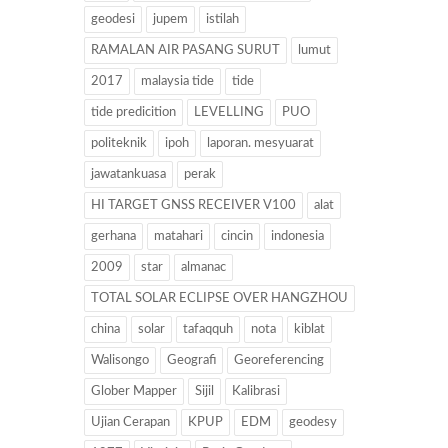
geodesi
jupem
istilah
RAMALAN AIR PASANG SURUT
lumut
2017
malaysia tide
tide
tide predicition
LEVELLING
PUO
politeknik
ipoh
laporan. mesyuarat
jawatankuasa
perak
HI TARGET GNSS RECEIVER V100
alat
gerhana
matahari
cincin
indonesia
2009
star
almanac
TOTAL SOLAR ECLIPSE OVER HANGZHOU
china
solar
tafaqquh
nota
kiblat
Walisongo
Geografi
Georeferencing
Glober Mapper
Sijil
Kalibrasi
Ujian Cerapan
KPUP
EDM
geodesy