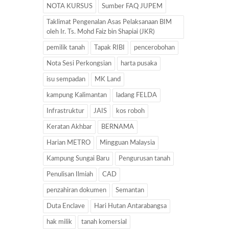
NOTA KURSUS
Sumber FAQ JUPEM
Taklimat Pengenalan Asas Pelaksanaan BIM
oleh Ir. Ts. Mohd Faiz bin Shapiai (JKR)
pemilik tanah
Tapak RIBI
pencerobohan
Nota Sesi Perkongsian
harta pusaka
isu sempadan
MK Land
kampung Kalimantan
ladang FELDA
Infrastruktur
JAIS
kos roboh
Keratan Akhbar
BERNAMA
Harian METRO
Mingguan Malaysia
Kampung Sungai Baru
Pengurusan tanah
Penulisan Ilmiah
CAD
penzahiran dokumen
Semantan
Duta Enclave
Hari Hutan Antarabangsa
hak milik
tanah komersial