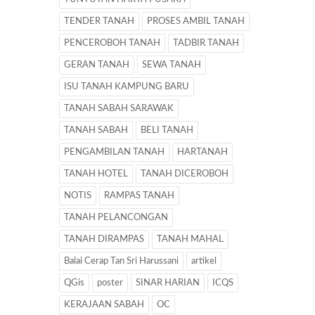
TENDER TANAH
PROSES AMBIL TANAH
PENCEROBOH TANAH
TADBIR TANAH
GERAN TANAH
SEWA TANAH
ISU TANAH KAMPUNG BARU
TANAH SABAH SARAWAK
TANAH SABAH
BELI TANAH
PENGAMBILAN TANAH
HARTANAH
TANAH HOTEL
TANAH DICEROBOH
NOTIS
RAMPAS TANAH
TANAH PELANCONGAN
TANAH DIRAMPAS
TANAH MAHAL
Balai Cerap Tan Sri Harussani
artikel
QGis
poster
SINAR HARIAN
ICQS
KERAJAAN SABAH
OC