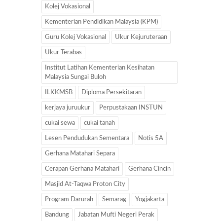
Kolej Vokasional
Kementerian Pendidikan Malaysia (KPM)
Guru Kolej Vokasional
Ukur Kejuruteraan
Ukur Terabas
Institut Latihan Kementerian Kesihatan
Malaysia Sungai Buloh
ILKKMSB
Diploma Persekitaran
kerjaya juruukur
Perpustakaan INSTUN
cukai sewa
cukai tanah
Lesen Pendudukan Sementara
Notis 5A
Gerhana Matahari Separa
Cerapan Gerhana Matahari
Gerhana Cincin
Masjid At-Taqwa Proton City
Program Darurah
Semarag
Yogjakarta
Bandung
Jabatan Mufti Negeri Perak