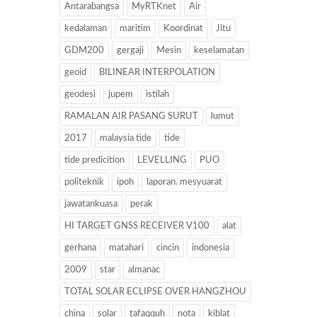
Antarabangsa
MyRTKnet
Air
kedalaman
maritim
Koordinat
Jitu
GDM200
gergaji
Mesin
keselamatan
geoid
BILINEAR INTERPOLATION
geodesi
jupem
istilah
RAMALAN AIR PASANG SURUT
lumut
2017
malaysia tide
tide
tide predicition
LEVELLING
PUO
politeknik
ipoh
laporan. mesyuarat
jawatankuasa
perak
HI TARGET GNSS RECEIVER V100
alat
gerhana
matahari
cincin
indonesia
2009
star
almanac
TOTAL SOLAR ECLIPSE OVER HANGZHOU
china
solar
tafaqquh
nota
kiblat