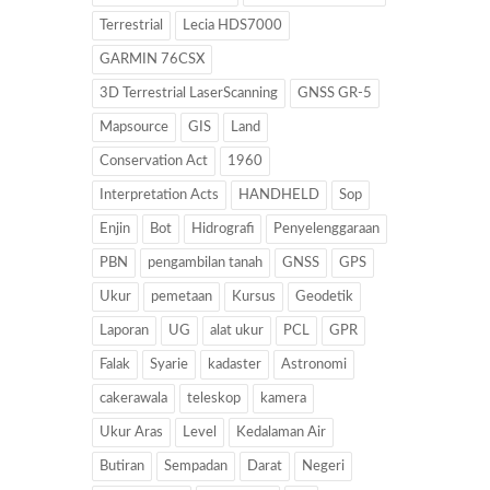
Terrestrial
Lecia HDS7000
GARMIN 76CSX
3D Terrestrial LaserScanning
GNSS GR-5
Mapsource
GIS
Land
Conservation Act
1960
Interpretation Acts
HANDHELD
Sop
Enjin
Bot
Hidrografi
Penyelenggaraan
PBN
pengambilan tanah
GNSS
GPS
Ukur
pemetaan
Kursus
Geodetik
Laporan
UG
alat ukur
PCL
GPR
Falak
Syarie
kadaster
Astronomi
cakerawala
teleskop
kamera
Ukur Aras
Level
Kedalaman Air
Butiran
Sempadan
Darat
Negeri