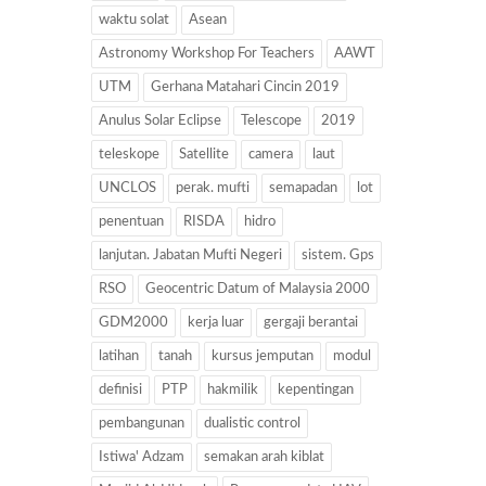
waktu solat
Asean
Astronomy Workshop For Teachers
AAWT
UTM
Gerhana Matahari Cincin 2019
Anulus Solar Eclipse
Telescope
2019
teleskope
Satellite
camera
laut
UNCLOS
perak. mufti
semapadan
lot
penentuan
RISDA
hidro
lanjutan. Jabatan Mufti Negeri
sistem. Gps
RSO
Geocentric Datum of Malaysia 2000
GDM2000
kerja luar
gergaji berantai
latihan
tanah
kursus jemputan
modul
definisi
PTP
hakmilik
kepentingan
pembangunan
dualistic control
Istiwa' Adzam
semakan arah kiblat