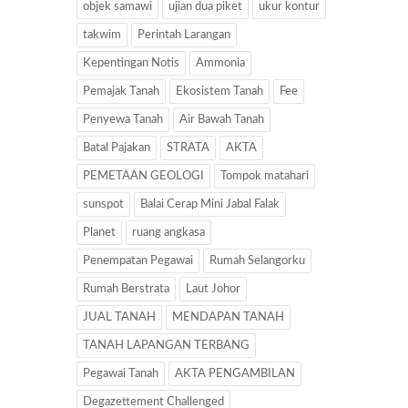
objek samawi
ujian dua piket
ukur kontur
takwim
Perintah Larangan
Kepentingan Notis
Ammonia
Pemajak Tanah
Ekosistem Tanah
Fee
Penyewa Tanah
Air Bawah Tanah
Batal Pajakan
STRATA
AKTA
PEMETAAN GEOLOGI
Tompok matahari
sunspot
Balai Cerap Mini Jabal Falak
Planet
ruang angkasa
Penempatan Pegawai
Rumah Selangorku
Rumah Berstrata
Laut Johor
JUAL TANAH
MENDAPAN TANAH
TANAH LAPANGAN TERBANG
Pegawai Tanah
AKTA PENGAMBILAN
Degazettement Challenged