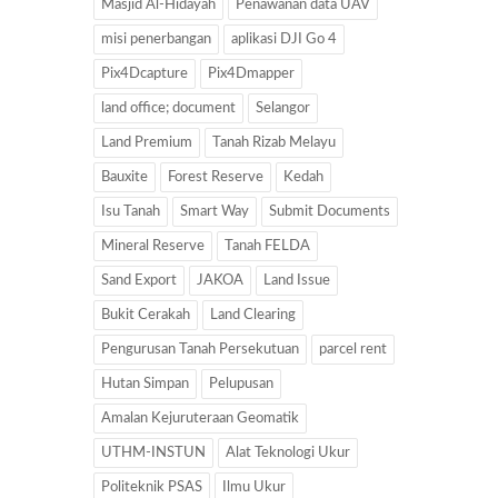
Masjid Al-Hidayah
Penawanan data UAV
misi penerbangan
aplikasi DJI Go 4
Pix4Dcapture
Pix4Dmapper
land office; document
Selangor
Land Premium
Tanah Rizab Melayu
Bauxite
Forest Reserve
Kedah
Isu Tanah
Smart Way
Submit Documents
Mineral Reserve
Tanah FELDA
Sand Export
JAKOA
Land Issue
Bukit Cerakah
Land Clearing
Pengurusan Tanah Persekutuan
parcel rent
Hutan Simpan
Pelupusan
Amalan Kejuruteraan Geomatik
UTHM-INSTUN
Alat Teknologi Ukur
Politeknik PSAS
Ilmu Ukur