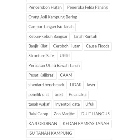
Penceroboh Hutan
Peneroka Felda Pahang
Orang Asli Kampung Bering
Campur Tangan Isu Tanah
Kebun-kebun Bangsar
Tanah Runtuh
Banjir Kilat
Ceroboh Hutan
Cause Floods
Structure Safe
Utiliti
Peralatan Utiliti Bawah Tanah
Pusat Kalibrasi
CAAM
standard benchmark
LiDAR
laser
pemilik unit
orbit
Pelan akui
tanah wakaf
inventori data
Ufuk
Balai Cerap
Zon Maritim
DUIT HANGUS
KAJI ORDINAN
KEDAH RAMPAS TANAH
ISU TANAH KAMPUNG