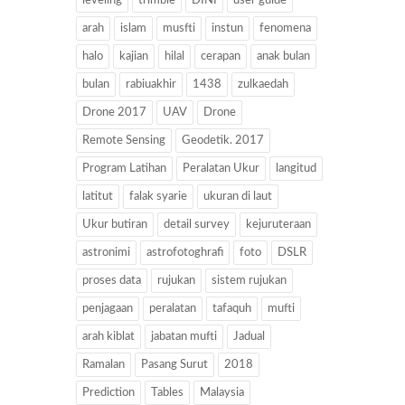
leveling
trimble
DINI
user guide
arah
islam
musfti
instun
fenomena
halo
kajian
hilal
cerapan
anak bulan
bulan
rabiuakhir
1438
zulkaedah
Drone 2017
UAV
Drone
Remote Sensing
Geodetik. 2017
Program Latihan
Peralatan Ukur
langitud
latitut
falak syarie
ukuran di laut
Ukur butiran
detail survey
kejuruteraan
astronimi
astrofotoghrafi
foto
DSLR
proses data
rujukan
sistem rujukan
penjagaan
peralatan
tafaquh
mufti
arah kiblat
jabatan mufti
Jadual
Ramalan
Pasang Surut
2018
Prediction
Tables
Malaysia