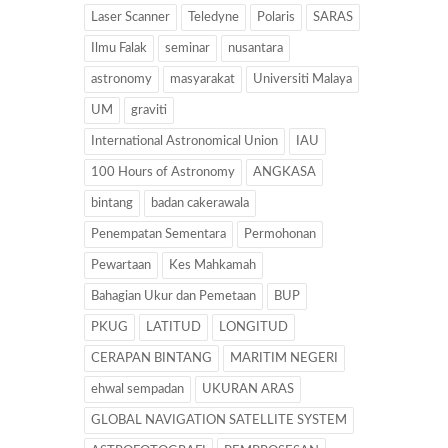
Laser Scanner
Teledyne
Polaris
SARAS
Ilmu Falak
seminar
nusantara
astronomy
masyarakat
Universiti Malaya
UM
graviti
International Astronomical Union
IAU
100 Hours of Astronomy
ANGKASA
bintang
badan cakerawala
Penempatan Sementara
Permohonan
Pewartaan
Kes Mahkamah
Bahagian Ukur dan Pemetaan
BUP
PKUG
LATITUD
LONGITUD
CERAPAN BINTANG
MARITIM NEGERI
ehwal sempadan
UKURAN ARAS
GLOBAL NAVIGATION SATELLITE SYSTEM