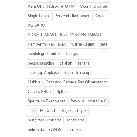
Kem Ukur Hidrografi UTM
Ukur Hidrografi
Single Beam
Perkembalian Tanah
Kaveat
KG BARU
KONSEP ASAS PERUNDANGAN TANAH
Pemberimilikan Tanah
warna kuning
peta
kaedah grid kontur
topografi
pecah bahagian
pajakan
tenansi
Teleskop Angkasa
Space Telescope
Hubble
Campton Gamma-Ray Observatory
Candra X-Ray
Spitzer
Spektrum Eksoplanet
Revolusi Industri 4.0
TLS
Mizwalah
Rujukan Tegak
pengiraan ukur aras
tanda aras
Selisih dalam GNSS
Juruukur