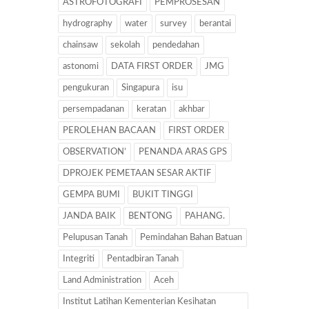
ASTROFOTOGRAFI
PEMPROSESAN
hydrography
water
survey
berantai
chainsaw
sekolah
pendedahan
astonomi
DATA FIRST ORDER
JMG
pengukuran
Singapura
isu
persempadanan
keratan
akhbar
PEROLEHAN BACAAN
FIRST ORDER
OBSERVATION’
PENANDA ARAS GPS
DPROJEK PEMETAAN SESAR AKTIF
GEMPA BUMI
BUKIT TINGGI
JANDA BAIK
BENTONG
PAHANG.
Pelupusan Tanah
Pemindahan Bahan Batuan
Integriti
Pentadbiran Tanah
Land Administration
Aceh
Institut Latihan Kementerian Kesihatan