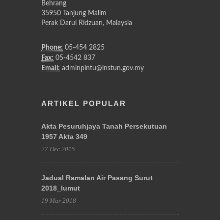
Behrang
35950 Tanjung Malim
Perak Darul Ridzuan, Malaysia
Phone:
05-454 2825
Fax:
05-4542 837
Email:
adminpintu@instun.gov.my
ARTIKEL POPULAR
Akta Pesuruhjaya Tanah Persekutuan
1957 Akta 349
27 Dec 2015
Jadual Ramalan Air Pasang Surut
2018_lumut
19 Mar 2018