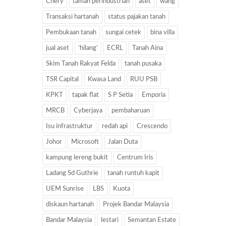
Chery
taman perindustrian
aset
wang
Transaksi hartanah
status pajakan tanah
Pembukaan tanah
sungai cetek
bina villa
jual aset
‘hilang’
ECRL
Tanah Aina
Skim Tanah Rakyat Felda
tanah pusaka
TSR Capital
Kwasa Land
RUU PSB
KPKT
tapak flat
S P Setia
Emporia
MRCB
Cyberjaya
pembaharuan
Isu infrastruktur
redah api
Crescendo
Johor
Microsoft
Jalan Duta
kampung lereng bukit
Centrum Iris
Ladang Sd Guthrie
tanah runtuh kapit
UEM Sunrise
LBS
Kuota
diskaun hartanah
Projek Bandar Malaysia
Bandar Malaysia
lestari
Semantan Estate