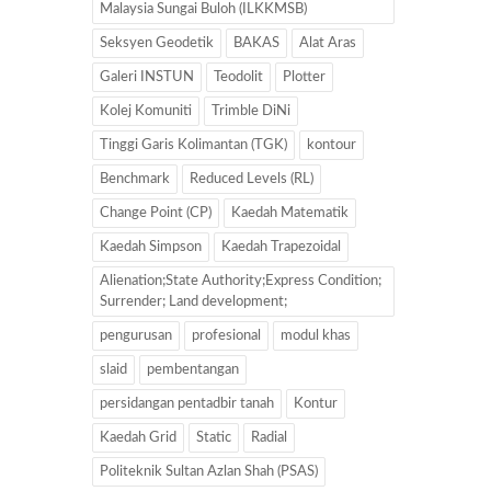
Malaysia Sungai Buloh (ILKKMSB)
Seksyen Geodetik
BAKAS
Alat Aras
Galeri INSTUN
Teodolit
Plotter
Kolej Komuniti
Trimble DiNi
Tinggi Garis Kolimantan (TGK)
kontour
Benchmark
Reduced Levels (RL)
Change Point (CP)
Kaedah Matematik
Kaedah Simpson
Kaedah Trapezoidal
Alienation;State Authority;Express Condition;
Surrender; Land development;
pengurusan
profesional
modul khas
slaid
pembentangan
persidangan pentadbir tanah
Kontur
Kaedah Grid
Static
Radial
Politeknik Sultan Azlan Shah (PSAS)