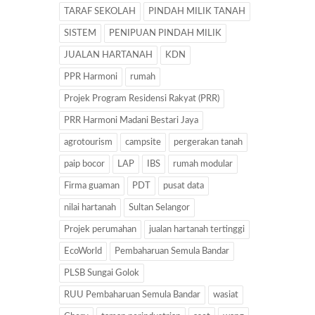
TARAF SEKOLAH
PINDAH MILIK TANAH
SISTEM
PENIPUAN PINDAH MILIK
JUALAN HARTANAH
KDN
PPR Harmoni
rumah
Projek Program Residensi Rakyat (PRR)
PRR Harmoni Madani Bestari Jaya
agrotourism
campsite
pergerakan tanah
paip bocor
LAP
IBS
rumah modular
Firma guaman
PDT
pusat data
nilai hartanah
Sultan Selangor
Projek perumahan
jualan hartanah tertinggi
EcoWorld
Pembaharuan Semula Bandar
PLSB Sungai Golok
RUU Pembaharuan Semula Bandar
wasiat