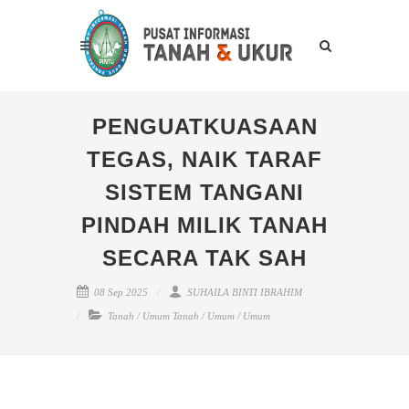
PENGUATKUASAAN
TEGAS, NAIK TARAF
SISTEM TANGANI
PINDAH MILIK TANAH
SECARA TAK SAH
08 Sep 2025
SUHAILA BINTI IBRAHIM
Tanah
/
Umum Tanah
/
Umum
/
Umum