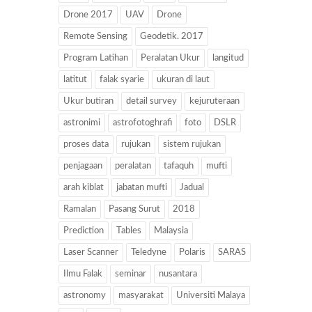
Drone 2017
UAV
Drone
Remote Sensing
Geodetik. 2017
Program Latihan
Peralatan Ukur
langitud
latitut
falak syarie
ukuran di laut
Ukur butiran
detail survey
kejuruteraan
astronimi
astrofotoghrafi
foto
DSLR
proses data
rujukan
sistem rujukan
penjagaan
peralatan
tafaquh
mufti
arah kiblat
jabatan mufti
Jadual
Ramalan
Pasang Surut
2018
Prediction
Tables
Malaysia
Laser Scanner
Teledyne
Polaris
SARAS
Ilmu Falak
seminar
nusantara
astronomy
masyarakat
Universiti Malaya