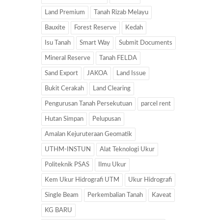
Land Premium
Tanah Rizab Melayu
Bauxite
Forest Reserve
Kedah
Isu Tanah
Smart Way
Submit Documents
Mineral Reserve
Tanah FELDA
Sand Export
JAKOA
Land Issue
Bukit Cerakah
Land Clearing
Pengurusan Tanah Persekutuan
parcel rent
Hutan Simpan
Pelupusan
Amalan Kejuruteraan Geomatik
UTHM-INSTUN
Alat Teknologi Ukur
Politeknik PSAS
Ilmu Ukur
Kem Ukur Hidrografi UTM
Ukur Hidrografi
Single Beam
Perkembalian Tanah
Kaveat
KG BARU