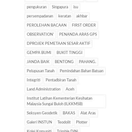
pengukuran
Singapura
isu
persempadanan
keratan
akhbar
PEROLEHAN BACAAN
FIRST ORDER
OBSERVATION’
PENANDA ARAS GPS
DPROJEK PEMETAAN SESAR AKTIF
GEMPA BUMI
BUKIT TINGGI
JANDA BAIK
BENTONG
PAHANG.
Pelupusan Tanah
Pemindahan Bahan Batuan
Integriti
Pentadbiran Tanah
Land Administration
Aceh
Institut Latihan Kementerian Kesihatan
Malaysia Sungai Buloh (ILKKMSB)
Seksyen Geodetik
BAKAS
Alat Aras
Galeri INSTUN
Teodolit
Plotter
Kolej Komuniti
Trimble DiNi