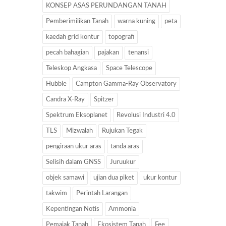
KONSEP ASAS PERUNDANGAN TANAH
Pemberimilikan Tanah
warna kuning
peta
kaedah grid kontur
topografi
pecah bahagian
pajakan
tenansi
Teleskop Angkasa
Space Telescope
Hubble
Campton Gamma-Ray Observatory
Candra X-Ray
Spitzer
Spektrum Eksoplanet
Revolusi Industri 4.0
TLS
Mizwalah
Rujukan Tegak
pengiraan ukur aras
tanda aras
Selisih dalam GNSS
Juruukur
objek samawi
ujian dua piket
ukur kontur
takwim
Perintah Larangan
Kepentingan Notis
Ammonia
Pemajak Tanah
Ekosistem Tanah
Fee