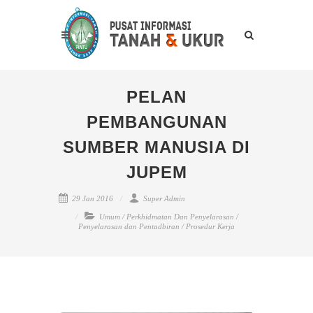
PELAN
PEMBANGUNAN
SUMBER MANUSIA DI
JUPEM
29 Jan 2016
Super Admin
Umum
/
Perkhidmatan Dan Penyelarasan
/
Penyelarasan dan Pentadbiran
/
Prosedur Kerja