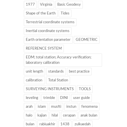
1977
Virginia
Basic Geodesy
Shape of the Earth
Tides
Terrestrial coordinate systems
Inertial coordinate systems
Earth orientation parameter
GEOMETRIC
REFERENCE SYSTEM
EDM; total station; Accuracy verification;
laboratory calibration
unit length
standards
best practice
calibration
Total Station
SURVEYING INSTRUMENTS
TOOLS
leveling
trimble
DINI
user guide
arah
islam
musfti
instun
fenomena
halo
kajian
hilal
cerapan
anak bulan
bulan
rabiuakhir
1438
zulkaedah