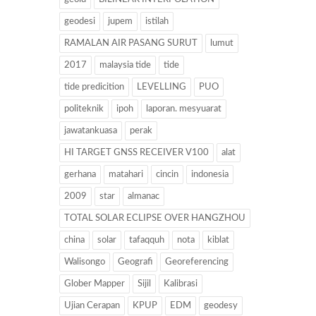
geodesi
jupem
istilah
RAMALAN AIR PASANG SURUT
lumut
2017
malaysia tide
tide
tide predicition
LEVELLING
PUO
politeknik
ipoh
laporan. mesyuarat
jawatankuasa
perak
HI TARGET GNSS RECEIVER V100
alat
gerhana
matahari
cincin
indonesia
2009
star
almanac
TOTAL SOLAR ECLIPSE OVER HANGZHOU
china
solar
tafaqquh
nota
kiblat
Walisongo
Geografi
Georeferencing
Glober Mapper
Sijil
Kalibrasi
Ujian Cerapan
KPUP
EDM
geodesy