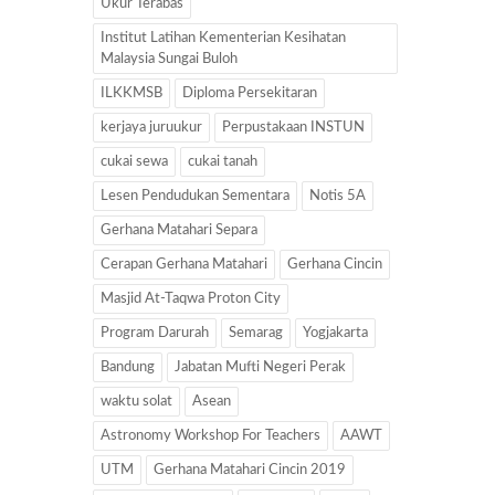
Ukur Terabas
Institut Latihan Kementerian Kesihatan
Malaysia Sungai Buloh
ILKKMSB
Diploma Persekitaran
kerjaya juruukur
Perpustakaan INSTUN
cukai sewa
cukai tanah
Lesen Pendudukan Sementara
Notis 5A
Gerhana Matahari Separa
Cerapan Gerhana Matahari
Gerhana Cincin
Masjid At-Taqwa Proton City
Program Darurah
Semarag
Yogjakarta
Bandung
Jabatan Mufti Negeri Perak
waktu solat
Asean
Astronomy Workshop For Teachers
AAWT
UTM
Gerhana Matahari Cincin 2019