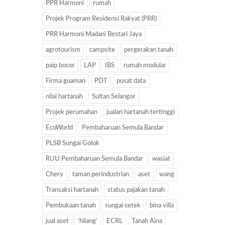
PPR Harmoni
rumah
Projek Program Residensi Rakyat (PRR)
PRR Harmoni Madani Bestari Jaya
agrotourism
campsite
pergerakan tanah
paip bocor
LAP
IBS
rumah modular
Firma guaman
PDT
pusat data
nilai hartanah
Sultan Selangor
Projek perumahan
jualan hartanah tertinggi
EcoWorld
Pembaharuan Semula Bandar
PLSB Sungai Golok
RUU Pembaharuan Semula Bandar
wasiat
Chery
taman perindustrian
aset
wang
Transaksi hartanah
status pajakan tanah
Pembukaan tanah
sungai cetek
bina villa
jual aset
‘hilang’
ECRL
Tanah Aina