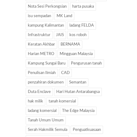
Nota Sesi Perkongsian
harta pusaka
isu sempadan
MK Land
kampung Kalimantan
ladang FELDA
Infrastruktur
JAIS
kos roboh
Keratan Akhbar
BERNAMA
Harian METRO
Mingguan Malaysia
Kampung Sungai Baru
Pengurusan tanah
Penulisan Ilmiah
CAD
penzahiran dokumen
Semantan
Duta Enclave
Hari Hutan Antarabangsa
hak milik
tanah komersial
ladang komersial
The Edge Malaysia
Tanah Umum Umum
Serah Hakmilik Semula
Penguatkuasaan