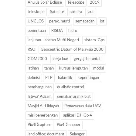
Anulus Solar Eclipse
Telescope
2019
teleskope
Satellite
camera
laut
UNCLOS
perak. mufti
semapadan
lot
penentuan
RISDA
hidro
lanjutan. Jabatan Mufti Negeri
sistem. Gps
RSO
Geocentric Datum of Malaysia 2000
GDM2000
kerja luar
gergaji berantai
latihan
tanah
kursus jemputan
modul
definisi
PTP
hakmilik
kepentingan
pembangunan
dualistic control
Istiwa' Adzam
semakan arah kiblat
Masjid Al-Hidayah
Penawanan data UAV
misi penerbangan
aplikasi DJI Go 4
Pix4Dcapture
Pix4Dmapper
land office; document
Selangor