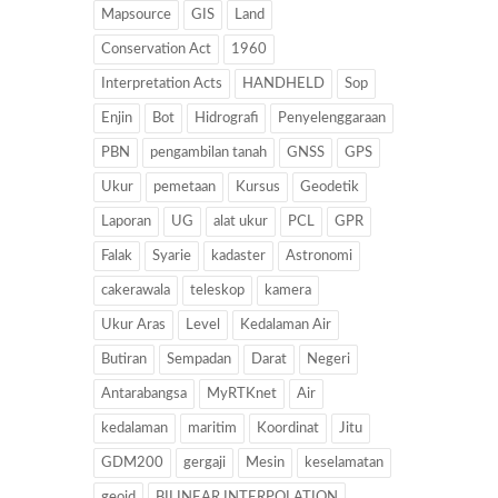
Mapsource
GIS
Land
Conservation Act
1960
Interpretation Acts
HANDHELD
Sop
Enjin
Bot
Hidrografi
Penyelenggaraan
PBN
pengambilan tanah
GNSS
GPS
Ukur
pemetaan
Kursus
Geodetik
Laporan
UG
alat ukur
PCL
GPR
Falak
Syarie
kadaster
Astronomi
cakerawala
teleskop
kamera
Ukur Aras
Level
Kedalaman Air
Butiran
Sempadan
Darat
Negeri
Antarabangsa
MyRTKnet
Air
kedalaman
maritim
Koordinat
Jitu
GDM200
gergaji
Mesin
keselamatan
geoid
BILINEAR INTERPOLATION