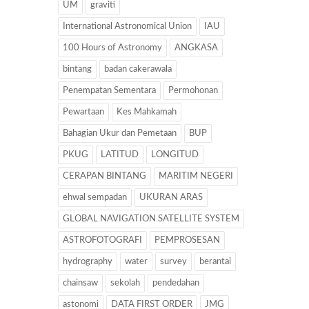
UM
graviti
International Astronomical Union
IAU
100 Hours of Astronomy
ANGKASA
bintang
badan cakerawala
Penempatan Sementara
Permohonan
Pewartaan
Kes Mahkamah
Bahagian Ukur dan Pemetaan
BUP
PKUG
LATITUD
LONGITUD
CERAPAN BINTANG
MARITIM NEGERI
ehwal sempadan
UKURAN ARAS
GLOBAL NAVIGATION SATELLITE SYSTEM
ASTROFOTOGRAFI
PEMPROSESAN
hydrography
water
survey
berantai
chainsaw
sekolah
pendedahan
astonomi
DATA FIRST ORDER
JMG