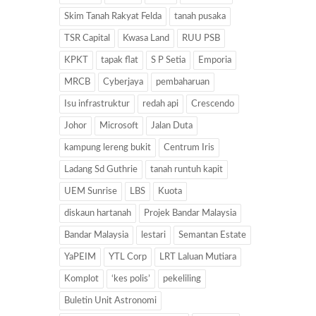
Skim Tanah Rakyat Felda
tanah pusaka
TSR Capital
Kwasa Land
RUU PSB
KPKT
tapak flat
S P Setia
Emporia
MRCB
Cyberjaya
pembaharuan
Isu infrastruktur
redah api
Crescendo
Johor
Microsoft
Jalan Duta
kampung lereng bukit
Centrum Iris
Ladang Sd Guthrie
tanah runtuh kapit
UEM Sunrise
LBS
Kuota
diskaun hartanah
Projek Bandar Malaysia
Bandar Malaysia
lestari
Semantan Estate
YaPEIM
YTL Corp
LRT Laluan Mutiara
Komplot
‘kes polis’
pekeliling
Buletin Unit Astronomi