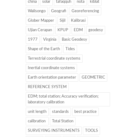
china
solar
tafaqquh
nota
kiblat
Walisongo
Geografi
Georeferencing
Glober Mapper
Sijil
Kalibrasi
Ujian Cerapan
KPUP
EDM
geodesy
1977
Virginia
Basic Geodesy
Shape of the Earth
Tides
Terrestrial coordinate systems
Inertial coordinate systems
Earth orientation parameter
GEOMETRIC
REFERENCE SYSTEM
EDM; total station; Accuracy verification;
laboratory calibration
unit length
standards
best practice
calibration
Total Station
SURVEYING INSTRUMENTS
TOOLS