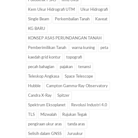
Politeknik PSAS
Ilmu Ukur
Kem Ukur Hidrografi UTM
Ukur Hidrografi
Single Beam
Perkembalian Tanah
Kaveat
KG BARU
KONSEP ASAS PERUNDANGAN TANAH
Pemberimilikan Tanah
warna kuning
peta
kaedah grid kontur
topografi
pecah bahagian
pajakan
tenansi
Teleskop Angkasa
Space Telescope
Hubble
Campton Gamma-Ray Observatory
Candra X-Ray
Spitzer
Spektrum Eksoplanet
Revolusi Industri 4.0
TLS
Mizwalah
Rujukan Tegak
pengiraan ukur aras
tanda aras
Selisih dalam GNSS
Juruukur