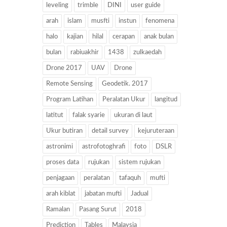
leveling
trimble
DINI
user guide
arah
islam
musfti
instun
fenomena
halo
kajian
hilal
cerapan
anak bulan
bulan
rabiuakhir
1438
zulkaedah
Drone 2017
UAV
Drone
Remote Sensing
Geodetik. 2017
Program Latihan
Peralatan Ukur
langitud
latitut
falak syarie
ukuran di laut
Ukur butiran
detail survey
kejuruteraan
astronimi
astrofotoghrafi
foto
DSLR
proses data
rujukan
sistem rujukan
penjagaan
peralatan
tafaquh
mufti
arah kiblat
jabatan mufti
Jadual
Ramalan
Pasang Surut
2018
Prediction
Tables
Malaysia