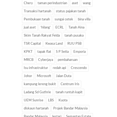
Chery
taman perindustrian
aset
wang
Transaksi hartanah
status pajakan tanah
Pembukaan tanah
sungai cetek
bina villa
jual aset
‘hilang’
ECRL
Tanah Aina
Skim Tanah Rakyat Felda
tanah pusaka
TSR Capital
Kwasa Land
RUU PSB
KPKT
tapak flat
S P Setia
Emporia
MRCB
Cyberjaya
pembaharuan
Isu infrastruktur
redah api
Crescendo
Johor
Microsoft
Jalan Duta
kampung lereng bukit
Centrum Iris
Ladang Sd Guthrie
tanah runtuh kapit
UEM Sunrise
LBS
Kuota
diskaun hartanah
Projek Bandar Malaysia
Bandar Malaysia
lestari
Semantan Estate