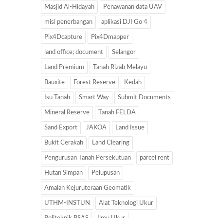
Masjid Al-Hidayah
Penawanan data UAV
misi penerbangan
aplikasi DJI Go 4
Pix4Dcapture
Pix4Dmapper
land office; document
Selangor
Land Premium
Tanah Rizab Melayu
Bauxite
Forest Reserve
Kedah
Isu Tanah
Smart Way
Submit Documents
Mineral Reserve
Tanah FELDA
Sand Export
JAKOA
Land Issue
Bukit Cerakah
Land Clearing
Pengurusan Tanah Persekutuan
parcel rent
Hutan Simpan
Pelupusan
Amalan Kejuruteraan Geomatik
UTHM-INSTUN
Alat Teknologi Ukur