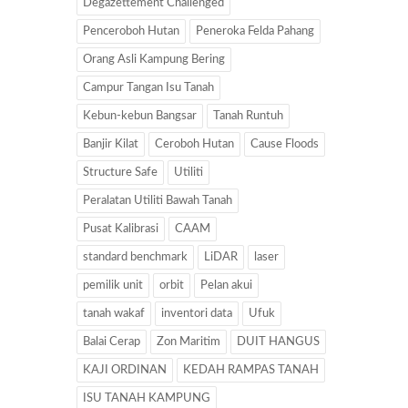
Degazettement Challenged
Penceroboh Hutan
Peneroka Felda Pahang
Orang Asli Kampung Bering
Campur Tangan Isu Tanah
Kebun-kebun Bangsar
Tanah Runtuh
Banjir Kilat
Ceroboh Hutan
Cause Floods
Structure Safe
Utiliti
Peralatan Utiliti Bawah Tanah
Pusat Kalibrasi
CAAM
standard benchmark
LiDAR
laser
pemilik unit
orbit
Pelan akui
tanah wakaf
inventori data
Ufuk
Balai Cerap
Zon Maritim
DUIT HANGUS
KAJI ORDINAN
KEDAH RAMPAS TANAH
ISU TANAH KAMPUNG