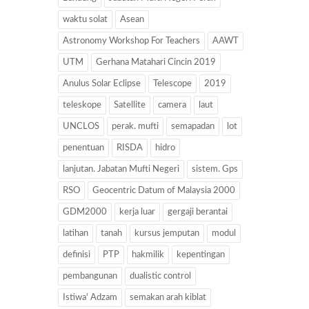
waktu solat
Asean
Astronomy Workshop For Teachers
AAWT
UTM
Gerhana Matahari Cincin 2019
Anulus Solar Eclipse
Telescope
2019
teleskope
Satellite
camera
laut
UNCLOS
perak. mufti
semapadan
lot
penentuan
RISDA
hidro
lanjutan. Jabatan Mufti Negeri
sistem. Gps
RSO
Geocentric Datum of Malaysia 2000
GDM2000
kerja luar
gergaji berantai
latihan
tanah
kursus jemputan
modul
definisi
PTP
hakmilik
kepentingan
pembangunan
dualistic control
Istiwa' Adzam
semakan arah kiblat