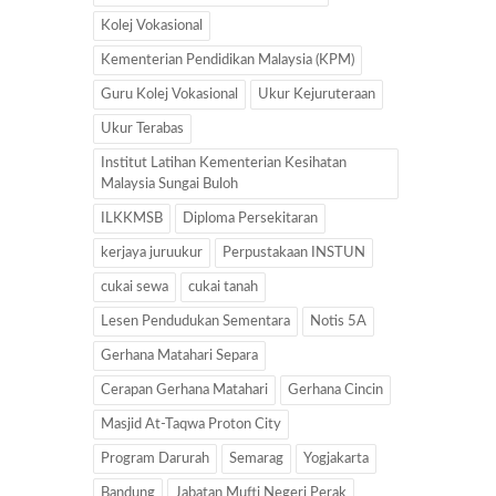
Kolej Vokasional
Kementerian Pendidikan Malaysia (KPM)
Guru Kolej Vokasional
Ukur Kejuruteraan
Ukur Terabas
Institut Latihan Kementerian Kesihatan
Malaysia Sungai Buloh
ILKKMSB
Diploma Persekitaran
kerjaya juruukur
Perpustakaan INSTUN
cukai sewa
cukai tanah
Lesen Pendudukan Sementara
Notis 5A
Gerhana Matahari Separa
Cerapan Gerhana Matahari
Gerhana Cincin
Masjid At-Taqwa Proton City
Program Darurah
Semarag
Yogjakarta
Bandung
Jabatan Mufti Negeri Perak