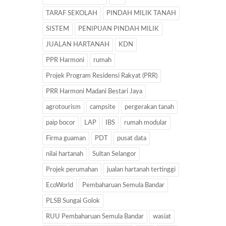
TARAF SEKOLAH
PINDAH MILIK TANAH
SISTEM
PENIPUAN PINDAH MILIK
JUALAN HARTANAH
KDN
PPR Harmoni
rumah
Projek Program Residensi Rakyat (PRR)
PRR Harmoni Madani Bestari Jaya
agrotourism
campsite
pergerakan tanah
paip bocor
LAP
IBS
rumah modular
Firma guaman
PDT
pusat data
nilai hartanah
Sultan Selangor
Projek perumahan
jualan hartanah tertinggi
EcoWorld
Pembaharuan Semula Bandar
PLSB Sungai Golok
RUU Pembaharuan Semula Bandar
wasiat