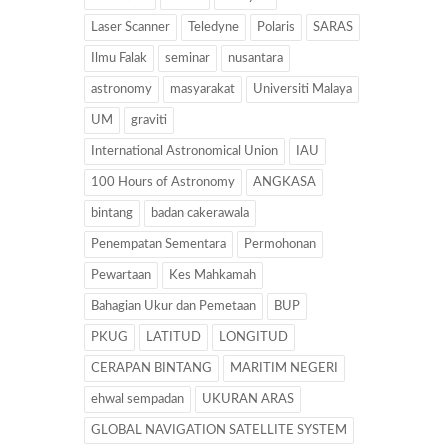
Laser Scanner
Teledyne
Polaris
SARAS
Ilmu Falak
seminar
nusantara
astronomy
masyarakat
Universiti Malaya
UM
graviti
International Astronomical Union
IAU
100 Hours of Astronomy
ANGKASA
bintang
badan cakerawala
Penempatan Sementara
Permohonan
Pewartaan
Kes Mahkamah
Bahagian Ukur dan Pemetaan
BUP
PKUG
LATITUD
LONGITUD
CERAPAN BINTANG
MARITIM NEGERI
ehwal sempadan
UKURAN ARAS
GLOBAL NAVIGATION SATELLITE SYSTEM