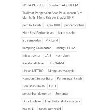
NOTA KURSUS
Sumber FAQ JUPEM
Taklimat Pengenalan Asas Pelaksanaan BIM
oleh Ir. Ts. Mohd Faiz bin Shapiai (JKR)
pemilik tanah
Tapak RIBI
pencerobohan
Nota Sesi Perkongsian
harta pusaka
isu sempadan
MK Land
kampung Kalimantan
ladang FELDA
Infrastruktur
JAIS
kos roboh
Keratan Akhbar
BERNAMA
Harian METRO
Mingguan Malaysia
Kampung Sungai Baru
Pengurusan tanah
Penulisan Ilmiah
CAD
penzahiran dokumen
Semantan
Duta Enclave
Hari Hutan Antarabangsa
hak milik
tanah komersial