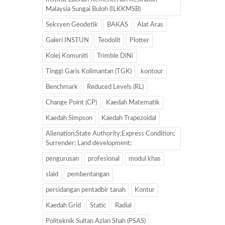
Malaysia Sungai Buloh (ILKKMSB)
Seksyen Geodetik
BAKAS
Alat Aras
Galeri INSTUN
Teodolit
Plotter
Kolej Komuniti
Trimble DiNi
Tinggi Garis Kolimantan (TGK)
kontour
Benchmark
Reduced Levels (RL)
Change Point (CP)
Kaedah Matematik
Kaedah Simpson
Kaedah Trapezoidal
Alienation;State Authority;Express Condition;
Surrender; Land development;
pengurusan
profesional
modul khas
slaid
pembentangan
persidangan pentadbir tanah
Kontur
Kaedah Grid
Static
Radial
Politeknik Sultan Azlan Shah (PSAS)