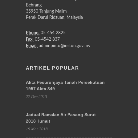
Behrang
35950 Tanjung Malim
Perak Darul Ridzuan, Malaysia
Phone:
05-454 2825
Fax:
05-4542 837
Email:
adminpintu@instun.gov.my
ARTIKEL POPULAR
Akta Pesuruhjaya Tanah Persekutuan
1957 Akta 349
27 Dec 2015
Jadual Ramalan Air Pasang Surut
2018_lumut
19 Mar 2018