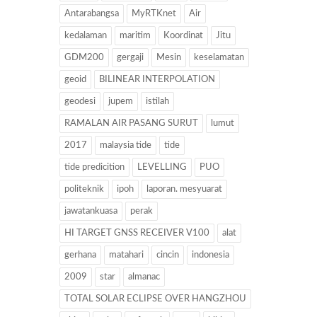
Antarabangsa
MyRTKnet
Air
kedalaman
maritim
Koordinat
Jitu
GDM200
gergaji
Mesin
keselamatan
geoid
BILINEAR INTERPOLATION
geodesi
jupem
istilah
RAMALAN AIR PASANG SURUT
lumut
2017
malaysia tide
tide
tide predicition
LEVELLING
PUO
politeknik
ipoh
laporan. mesyuarat
jawatankuasa
perak
HI TARGET GNSS RECEIVER V100
alat
gerhana
matahari
cincin
indonesia
2009
star
almanac
TOTAL SOLAR ECLIPSE OVER HANGZHOU