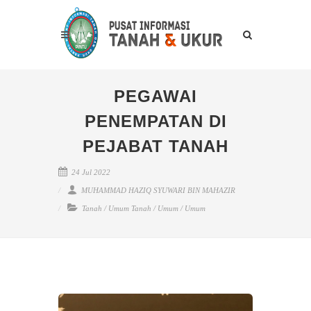
PEGAWAI
PENEMPATAN DI
PEJABAT TANAH
24 Jul 2022
MUHAMMAD HAZIQ SYUWARI BIN MAHAZIR
Tanah
/
Umum Tanah
/
Umum
/
Umum