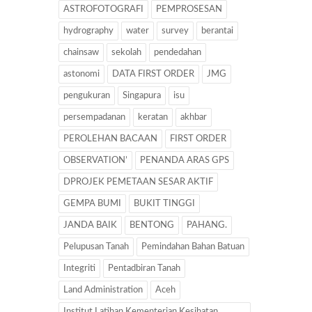
ASTROFOTOGRAFI
PEMPROSESAN
hydrography
water
survey
berantai
chainsaw
sekolah
pendedahan
astonomi
DATA FIRST ORDER
JMG
pengukuran
Singapura
isu
persempadanan
keratan
akhbar
PEROLEHAN BACAAN
FIRST ORDER
OBSERVATION’
PENANDA ARAS GPS
DPROJEK PEMETAAN SESAR AKTIF
GEMPA BUMI
BUKIT TINGGI
JANDA BAIK
BENTONG
PAHANG.
Pelupusan Tanah
Pemindahan Bahan Batuan
Integriti
Pentadbiran Tanah
Land Administration
Aceh
Institut Latihan Kementerian Kesihatan