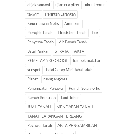
objek samawi
ujian dua piket
ukur kontur
takwim
Perintah Larangan
Kepentingan Notis
Ammonia
Pemajak Tanah
Ekosistem Tanah
Fee
Penyewa Tanah
Air Bawah Tanah
Batal Pajakan
STRATA
AKTA
PEMETAAN GEOLOGI
Tompok matahari
sunspot
Balai Cerap Mini Jabal Falak
Planet
ruang angkasa
Penempatan Pegawai
Rumah Selangorku
Rumah Berstrata
Laut Johor
JUAL TANAH
MENDAPAN TANAH
TANAH LAPANGAN TERBANG
Pegawai Tanah
AKTA PENGAMBILAN