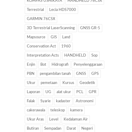
KOMPAS USHIKATA
HANDHELD 76CSX
Terrestrial
Lecia HDS7000
GARMIN 76CSX
3D Terrestrial LaserScanning
GNSS GR-5
Mapsource
GIS
Land
Conservation Act
1960
Interpretation Acts
HANDHELD
Sop
Enjin
Bot
Hidrografi
Penyelenggaraan
PBN
pengambilan tanah
GNSS
GPS
Ukur
pemetaan
Kursus
Geodetik
Laporan
UG
alat ukur
PCL
GPR
Falak
Syarie
kadaster
Astronomi
cakerawala
teleskop
kamera
Ukur Aras
Level
Kedalaman Air
Butiran
Sempadan
Darat
Negeri