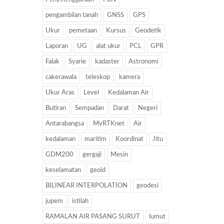
pengambilan tanah
GNSS
GPS
Ukur
pemetaan
Kursus
Geodetik
Laporan
UG
alat ukur
PCL
GPR
Falak
Syarie
kadaster
Astronomi
cakerawala
teleskop
kamera
Ukur Aras
Level
Kedalaman Air
Butiran
Sempadan
Darat
Negeri
Antarabangsa
MyRTKnet
Air
kedalaman
maritim
Koordinat
Jitu
GDM200
gergaji
Mesin
keselamatan
geoid
BILINEAR INTERPOLATION
geodesi
jupem
istilah
RAMALAN AIR PASANG SURUT
lumut