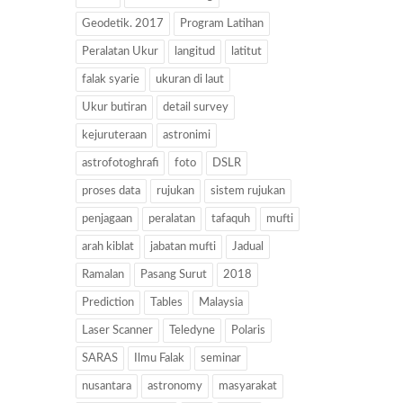
Geodetik. 2017
Program Latihan
Peralatan Ukur
langitud
latitut
falak syarie
ukuran di laut
Ukur butiran
detail survey
kejuruteraan
astronimi
astrofotoghrafi
foto
DSLR
proses data
rujukan
sistem rujukan
penjagaan
peralatan
tafaquh
mufti
arah kiblat
jabatan mufti
Jadual
Ramalan
Pasang Surut
2018
Prediction
Tables
Malaysia
Laser Scanner
Teledyne
Polaris
SARAS
Ilmu Falak
seminar
nusantara
astronomy
masyarakat