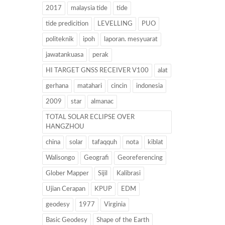
2017
malaysia tide
tide
tide predicition
LEVELLING
PUO
politeknik
ipoh
laporan. mesyuarat
jawatankuasa
perak
HI TARGET GNSS RECEIVER V100
alat
gerhana
matahari
cincin
indonesia
2009
star
almanac
TOTAL SOLAR ECLIPSE OVER
HANGZHOU
china
solar
tafaqquh
nota
kiblat
Walisongo
Geografi
Georeferencing
Glober Mapper
Sijil
Kalibrasi
Ujian Cerapan
KPUP
EDM
geodesy
1977
Virginia
Basic Geodesy
Shape of the Earth