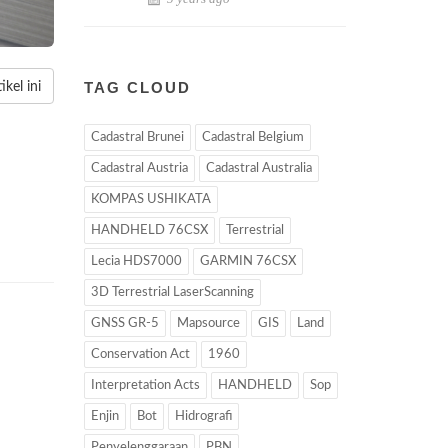
TAG CLOUD
kel ini
Cadastral Brunei
Cadastral Belgium
Cadastral Austria
Cadastral Australia
KOMPAS USHIKATA
HANDHELD 76CSX
Terrestrial
Lecia HDS7000
GARMIN 76CSX
3D Terrestrial LaserScanning
GNSS GR-5
Mapsource
GIS
Land
Conservation Act
1960
Interpretation Acts
HANDHELD
Sop
Enjin
Bot
Hidrografi
Penyelenggaraan
PBN