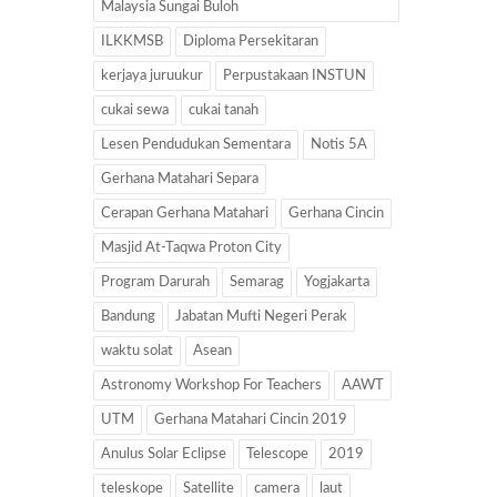
Malaysia Sungai Buloh
ILKKMSB
Diploma Persekitaran
kerjaya juruukur
Perpustakaan INSTUN
cukai sewa
cukai tanah
Lesen Pendudukan Sementara
Notis 5A
Gerhana Matahari Separa
Cerapan Gerhana Matahari
Gerhana Cincin
Masjid At-Taqwa Proton City
Program Darurah
Semarag
Yogjakarta
Bandung
Jabatan Mufti Negeri Perak
waktu solat
Asean
Astronomy Workshop For Teachers
AAWT
UTM
Gerhana Matahari Cincin 2019
Anulus Solar Eclipse
Telescope
2019
teleskope
Satellite
camera
laut