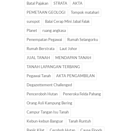
Batal Pajakan
STRATA
AKTA
PEMETAAN GEOLOGI
Tompok matahari
sunspot
Balai Cerap Mini Jabal Falak
Planet
ruang angkasa
Penempatan Pegawai
Rumah Selangorku
Rumah Berstrata
Laut Johor
JUAL TANAH
MENDAPAN TANAH
TANAH LAPANGAN TERBANG
Pegawai Tanah
AKTA PENGAMBILAN
Degazettement Challenged
Penceroboh Hutan
Peneroka Felda Pahang
Orang Asli Kampung Bering
Campur Tangan Isu Tanah
Kebun-kebun Bangsar
Tanah Runtuh
Banjir Kilat
Ceroboh Hutan
Cause Floods