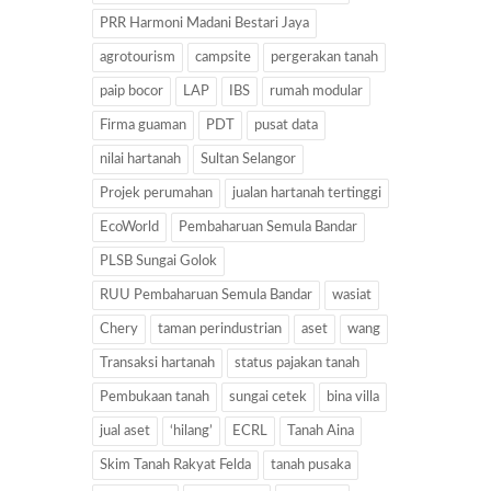
PRR Harmoni Madani Bestari Jaya
agrotourism
campsite
pergerakan tanah
paip bocor
LAP
IBS
rumah modular
Firma guaman
PDT
pusat data
nilai hartanah
Sultan Selangor
Projek perumahan
jualan hartanah tertinggi
EcoWorld
Pembaharuan Semula Bandar
PLSB Sungai Golok
RUU Pembaharuan Semula Bandar
wasiat
Chery
taman perindustrian
aset
wang
Transaksi hartanah
status pajakan tanah
Pembukaan tanah
sungai cetek
bina villa
jual aset
‘hilang’
ECRL
Tanah Aina
Skim Tanah Rakyat Felda
tanah pusaka