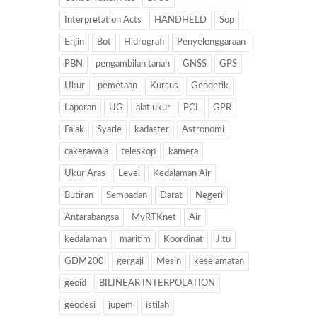
Interpretation Acts
HANDHELD
Sop
Enjin
Bot
Hidrografi
Penyelenggaraan
PBN
pengambilan tanah
GNSS
GPS
Ukur
pemetaan
Kursus
Geodetik
Laporan
UG
alat ukur
PCL
GPR
Falak
Syarie
kadaster
Astronomi
cakerawala
teleskop
kamera
Ukur Aras
Level
Kedalaman Air
Butiran
Sempadan
Darat
Negeri
Antarabangsa
MyRTKnet
Air
kedalaman
maritim
Koordinat
Jitu
GDM200
gergaji
Mesin
keselamatan
geoid
BILINEAR INTERPOLATION
geodesi
jupem
istilah