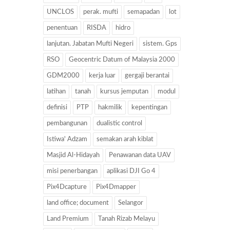
UNCLOS
perak. mufti
semapadan
lot
penentuan
RISDA
hidro
lanjutan. Jabatan Mufti Negeri
sistem. Gps
RSO
Geocentric Datum of Malaysia 2000
GDM2000
kerja luar
gergaji berantai
latihan
tanah
kursus jemputan
modul
definisi
PTP
hakmilik
kepentingan
pembangunan
dualistic control
Istiwa' Adzam
semakan arah kiblat
Masjid Al-Hidayah
Penawanan data UAV
misi penerbangan
aplikasi DJI Go 4
Pix4Dcapture
Pix4Dmapper
land office; document
Selangor
Land Premium
Tanah Rizab Melayu