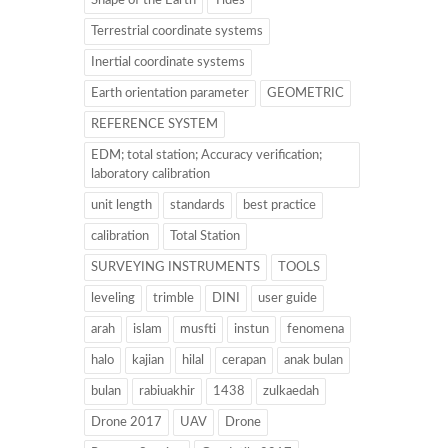
Shape of the Earth
Tides
Terrestrial coordinate systems
Inertial coordinate systems
Earth orientation parameter
GEOMETRIC
REFERENCE SYSTEM
EDM; total station; Accuracy verification;
laboratory calibration
unit length
standards
best practice
calibration
Total Station
SURVEYING INSTRUMENTS
TOOLS
leveling
trimble
DINI
user guide
arah
islam
musfti
instun
fenomena
halo
kajian
hilal
cerapan
anak bulan
bulan
rabiuakhir
1438
zulkaedah
Drone 2017
UAV
Drone