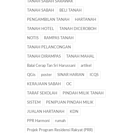
TANAH SABAH SARAWAK
TANAH SABAH
BELI TANAH
PENGAMBILAN TANAH
HARTANAH
TANAH HOTEL
TANAH DICEROBOH
NOTIS
RAMPAS TANAH
TANAH PELANCONGAN
TANAH DIRAMPAS
TANAH MAHAL
Balai Cerap Tan Sri Harussani
artikel
QGis
poster
SINAR HARIAN
ICQS
KERAJAAN SABAH
OC
TARAF SEKOLAH
PINDAH MILIK TANAH
SISTEM
PENIPUAN PINDAH MILIK
JUALAN HARTANAH
KDN
PPR Harmoni
rumah
Projek Program Residensi Rakyat (PRR)