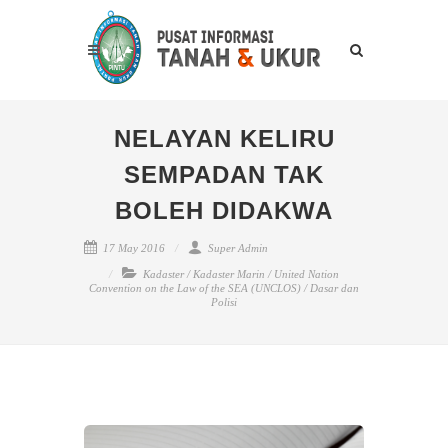
NELAYAN KELIRU
SEMPADAN TAK
BOLEH DIDAKWA
17 May 2016
Super Admin
Kadaster
/
Kadaster Marin
/
United Nation
Convention on the Law of the SEA (UNCLOS)
/
Dasar dan
Polisi