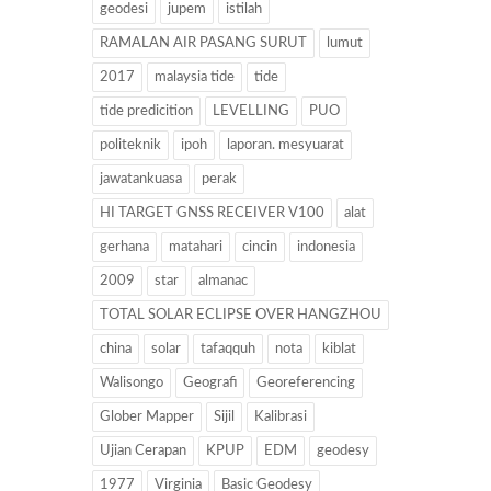
geodesi
jupem
istilah
RAMALAN AIR PASANG SURUT
lumut
2017
malaysia tide
tide
tide predicition
LEVELLING
PUO
politeknik
ipoh
laporan. mesyuarat
jawatankuasa
perak
HI TARGET GNSS RECEIVER V100
alat
gerhana
matahari
cincin
indonesia
2009
star
almanac
TOTAL SOLAR ECLIPSE OVER HANGZHOU
china
solar
tafaqquh
nota
kiblat
Walisongo
Geografi
Georeferencing
Glober Mapper
Sijil
Kalibrasi
Ujian Cerapan
KPUP
EDM
geodesy
1977
Virginia
Basic Geodesy