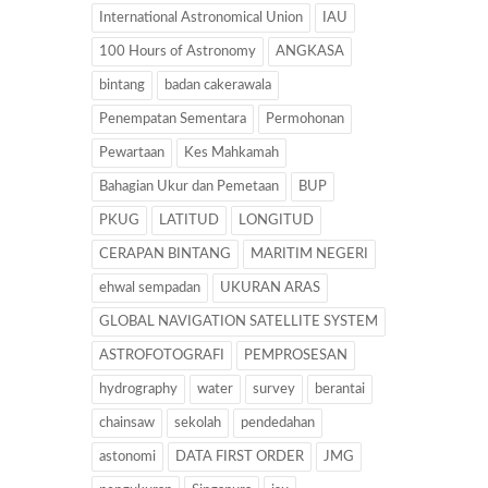
International Astronomical Union
IAU
100 Hours of Astronomy
ANGKASA
bintang
badan cakerawala
Penempatan Sementara
Permohonan
Pewartaan
Kes Mahkamah
Bahagian Ukur dan Pemetaan
BUP
PKUG
LATITUD
LONGITUD
CERAPAN BINTANG
MARITIM NEGERI
ehwal sempadan
UKURAN ARAS
GLOBAL NAVIGATION SATELLITE SYSTEM
ASTROFOTOGRAFI
PEMPROSESAN
hydrography
water
survey
berantai
chainsaw
sekolah
pendedahan
astonomi
DATA FIRST ORDER
JMG