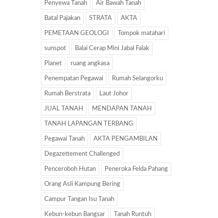
Penyewa Tanah
Air Bawah Tanah
Batal Pajakan
STRATA
AKTA
PEMETAAN GEOLOGI
Tompok matahari
sunspot
Balai Cerap Mini Jabal Falak
Planet
ruang angkasa
Penempatan Pegawai
Rumah Selangorku
Rumah Berstrata
Laut Johor
JUAL TANAH
MENDAPAN TANAH
TANAH LAPANGAN TERBANG
Pegawai Tanah
AKTA PENGAMBILAN
Degazettement Challenged
Penceroboh Hutan
Peneroka Felda Pahang
Orang Asli Kampung Bering
Campur Tangan Isu Tanah
Kebun-kebun Bangsar
Tanah Runtuh