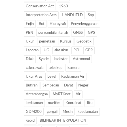
Conservation Act
1960
Interpretation Acts
HANDHELD
Sop
Enjin
Bot
Hidrografi
Penyelenggaraan
PBN
pengambilan tanah
GNSS
GPS
Ukur
pemetaan
Kursus
Geodetik
Laporan
UG
alat ukur
PCL
GPR
Falak
Syarie
kadaster
Astronomi
cakerawala
teleskop
kamera
Ukur Aras
Level
Kedalaman Air
Butiran
Sempadan
Darat
Negeri
Antarabangsa
MyRTKnet
Air
kedalaman
maritim
Koordinat
Jitu
GDM200
gergaji
Mesin
keselamatan
geoid
BILINEAR INTERPOLATION