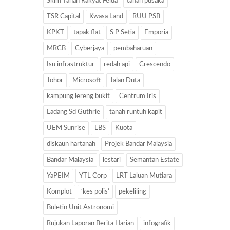
Skim Tanah Rakyat Felda
tanah pusaka
TSR Capital
Kwasa Land
RUU PSB
KPKT
tapak flat
S P Setia
Emporia
MRCB
Cyberjaya
pembaharuan
Isu infrastruktur
redah api
Crescendo
Johor
Microsoft
Jalan Duta
kampung lereng bukit
Centrum Iris
Ladang Sd Guthrie
tanah runtuh kapit
UEM Sunrise
LBS
Kuota
diskaun hartanah
Projek Bandar Malaysia
Bandar Malaysia
lestari
Semantan Estate
YaPEIM
YTL Corp
LRT Laluan Mutiara
Komplot
‘kes polis’
pekeliling
Buletin Unit Astronomi
Rujukan Laporan Berita Harian
infografik