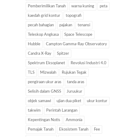
Pemberimilikan Tanah
warna kuning
peta
kaedah grid kontur
topografi
pecah bahagian
pajakan
tenansi
Teleskop Angkasa
Space Telescope
Hubble
Campton Gamma-Ray Observatory
Candra X-Ray
Spitzer
Spektrum Eksoplanet
Revolusi Industri 4.0
TLS
Mizwalah
Rujukan Tegak
pengiraan ukur aras
tanda aras
Selisih dalam GNSS
Juruukur
objek samawi
ujian dua piket
ukur kontur
takwim
Perintah Larangan
Kepentingan Notis
Ammonia
Pemajak Tanah
Ekosistem Tanah
Fee