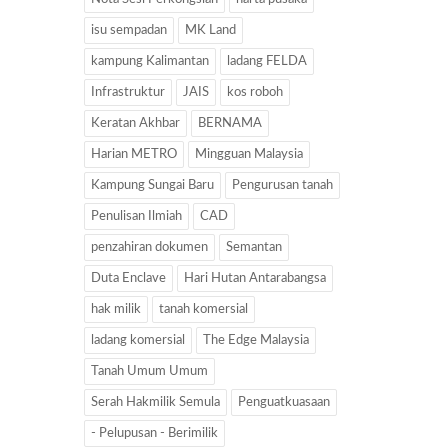
isu sempadan
MK Land
kampung Kalimantan
ladang FELDA
Infrastruktur
JAIS
kos roboh
Keratan Akhbar
BERNAMA
Harian METRO
Mingguan Malaysia
Kampung Sungai Baru
Pengurusan tanah
Penulisan Ilmiah
CAD
penzahiran dokumen
Semantan
Duta Enclave
Hari Hutan Antarabangsa
hak milik
tanah komersial
ladang komersial
The Edge Malaysia
Tanah Umum Umum
Serah Hakmilik Semula
Penguatkuasaan
- Pelupusan - Berimilik