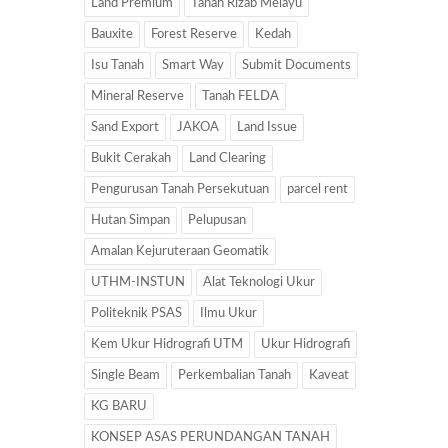
Land Premium
Tanah Rizab Melayu
Bauxite
Forest Reserve
Kedah
Isu Tanah
Smart Way
Submit Documents
Mineral Reserve
Tanah FELDA
Sand Export
JAKOA
Land Issue
Bukit Cerakah
Land Clearing
Pengurusan Tanah Persekutuan
parcel rent
Hutan Simpan
Pelupusan
Amalan Kejuruteraan Geomatik
UTHM-INSTUN
Alat Teknologi Ukur
Politeknik PSAS
Ilmu Ukur
Kem Ukur Hidrografi UTM
Ukur Hidrografi
Single Beam
Perkembalian Tanah
Kaveat
KG BARU
KONSEP ASAS PERUNDANGAN TANAH