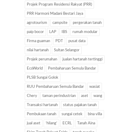
Projek Program Residensi Rakyat (PRR)
PRR Harmoni Madani Bestari Jaya
agrotourism
campsite
pergerakan tanah
paip bocor
LAP
IBS
rumah modular
Firma guaman
PDT
pusat data
nilai hartanah
Sultan Selangor
Projek perumahan
jualan hartanah tertinggi
EcoWorld
Pembaharuan Semula Bandar
PLSB Sungai Golok
RUU Pembaharuan Semula Bandar
wasiat
Chery
taman perindustrian
aset
wang
Transaksi hartanah
status pajakan tanah
Pembukaan tanah
sungai cetek
bina villa
jual aset
‘hilang’
ECRL
Tanah Aina