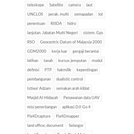
teleskope
Satellite
camera
laut
UNCLOS
perak. mufti
semapadan
lot
penentuan
RISDA
hidro
lanjutan. Jabatan Mufti Negeri
sistem. Gps
RSO
Geocentric Datum of Malaysia 2000
GDM2000
kerja luar
gergaji berantai
latihan
tanah
kursus jemputan
modul
definisi
PTP
hakmilik
kepentingan
pembangunan
dualistic control
Istiwa' Adzam
semakan arah kiblat
Masjid Al-Hidayah
Penawanan data UAV
misi penerbangan
aplikasi DJI Go 4
Pix4Dcapture
Pix4Dmapper
land office; document
Selangor