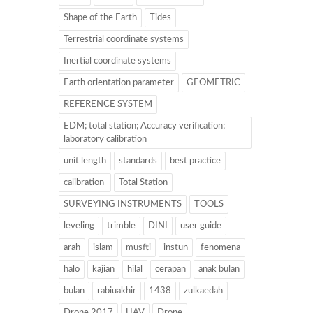
Shape of the Earth
Tides
Terrestrial coordinate systems
Inertial coordinate systems
Earth orientation parameter
GEOMETRIC
REFERENCE SYSTEM
EDM; total station; Accuracy verification;
laboratory calibration
unit length
standards
best practice
calibration
Total Station
SURVEYING INSTRUMENTS
TOOLS
leveling
trimble
DINI
user guide
arah
islam
musfti
instun
fenomena
halo
kajian
hilal
cerapan
anak bulan
bulan
rabiuakhir
1438
zulkaedah
Drone 2017
UAV
Drone