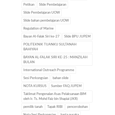
Petikan
Slide Pembelajaran
Slide Pembelajaran UOW
Slide bahan pembelajaran UOW
Regulation of Marine
Bayan Al-Falak Siri ke-27
Slide BPU JUPEM
POLITEKNIK TUANKU SULTANAH
BAHIYAH
BAYAN AL-FALAK SIRI KE-25 : MANZILAH
BULAN
International Outreach Programme
Sesi Perkongsian
bahan slide
NOTA KURSUS
Sumber FAQ JUPEM
Taklimat Pengenalan Asas Pelaksanaan BIM
oleh Ir. Ts. Mohd Faiz bin Shapiai (JKR)
pemilik tanah
Tapak RIBI
pencerobohan
Nota Sesi Perkongsian
harta pusaka