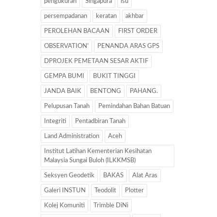
pengukuran
Singapura
isu
persempadanan
keratan
akhbar
PEROLEHAN BACAAN
FIRST ORDER
OBSERVATION’
PENANDA ARAS GPS
DPROJEK PEMETAAN SESAR AKTIF
GEMPA BUMI
BUKIT TINGGI
JANDA BAIK
BENTONG
PAHANG.
Pelupusan Tanah
Pemindahan Bahan Batuan
Integriti
Pentadbiran Tanah
Land Administration
Aceh
Institut Latihan Kementerian Kesihatan
Malaysia Sungai Buloh (ILKKMSB)
Seksyen Geodetik
BAKAS
Alat Aras
Galeri INSTUN
Teodolit
Plotter
Kolej Komuniti
Trimble DiNi