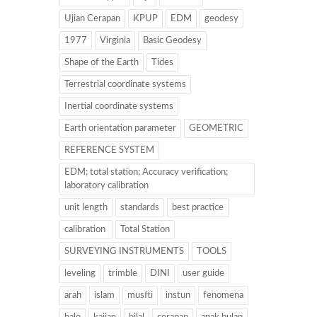
Ujian Cerapan
KPUP
EDM
geodesy
1977
Virginia
Basic Geodesy
Shape of the Earth
Tides
Terrestrial coordinate systems
Inertial coordinate systems
Earth orientation parameter
GEOMETRIC
REFERENCE SYSTEM
EDM; total station; Accuracy verification;
laboratory calibration
unit length
standards
best practice
calibration
Total Station
SURVEYING INSTRUMENTS
TOOLS
leveling
trimble
DINI
user guide
arah
islam
musfti
instun
fenomena