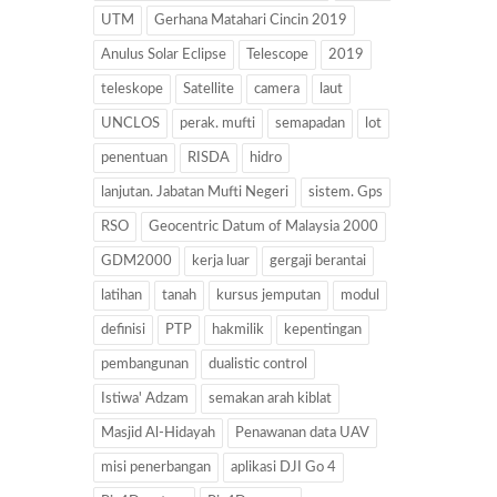
UTM
Gerhana Matahari Cincin 2019
Anulus Solar Eclipse
Telescope
2019
teleskope
Satellite
camera
laut
UNCLOS
perak. mufti
semapadan
lot
penentuan
RISDA
hidro
lanjutan. Jabatan Mufti Negeri
sistem. Gps
RSO
Geocentric Datum of Malaysia 2000
GDM2000
kerja luar
gergaji berantai
latihan
tanah
kursus jemputan
modul
definisi
PTP
hakmilik
kepentingan
pembangunan
dualistic control
Istiwa' Adzam
semakan arah kiblat
Masjid Al-Hidayah
Penawanan data UAV
misi penerbangan
aplikasi DJI Go 4