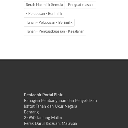
Serah Hakmilik Semula
Penguatkuasaan
- Pelupusan - Berimilik
Tanah - Pelupusan - Berimilik
Tanah - Penguatkuasaan - Kesalahan
Pentadbir Portal Pintu,
Bahagian Pembangunan dan Penyelidikan
Istitut Tanah dan Ukur Negara
Behrang
35950 Tanjung Malim
Perak Darul Ridzuan, Malaysia