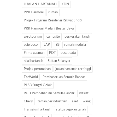
JUALAN HARTANAH
KDN
PPR Harmoni
rumah
Projek Program Residensi Rakyat (PRR)
PRR Harmoni Madani Bestari Jaya
agrotourism
campsite
pergerakan tanah
paip bocor
LAP
IBS
rumah modular
Firma guaman
PDT
pusat data
nilai hartanah
Sultan Selangor
Projek perumahan
jualan hartanah tertinggi
EcoWorld
Pembaharuan Semula Bandar
PLSB Sungai Golok
RUU Pembaharuan Semula Bandar
wasiat
Chery
taman perindustrian
aset
wang
Transaksi hartanah
status pajakan tanah