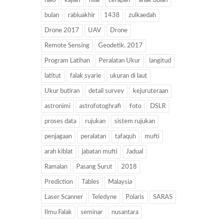
halo
kajian
hilal
cerapan
anak bulan
bulan
rabiuakhir
1438
zulkaedah
Drone 2017
UAV
Drone
Remote Sensing
Geodetik. 2017
Program Latihan
Peralatan Ukur
langitud
latitut
falak syarie
ukuran di laut
Ukur butiran
detail survey
kejuruteraan
astronimi
astrofotoghrafi
foto
DSLR
proses data
rujukan
sistem rujukan
penjagaan
peralatan
tafaquh
mufti
arah kiblat
jabatan mufti
Jadual
Ramalan
Pasang Surut
2018
Prediction
Tables
Malaysia
Laser Scanner
Teledyne
Polaris
SARAS
Ilmu Falak
seminar
nusantara