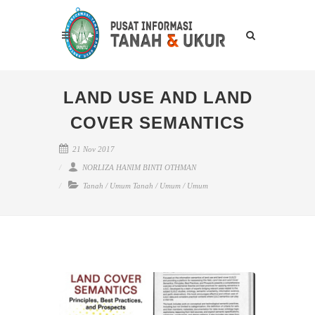
LAND USE AND LAND
COVER SEMANTICS
21 Nov 2017
NORLIZA HANIM BINTI OTHMAN
Tanah
/
Umum Tanah
/
Umum
/
Umum