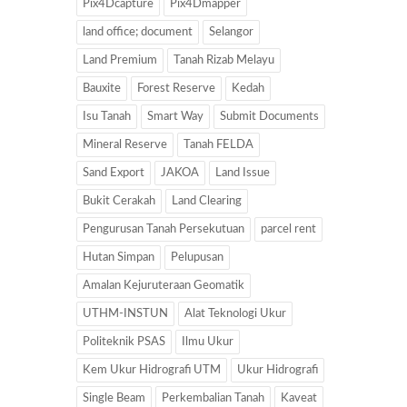
Pix4Dcapture
Pix4Dmapper
land office; document
Selangor
Land Premium
Tanah Rizab Melayu
Bauxite
Forest Reserve
Kedah
Isu Tanah
Smart Way
Submit Documents
Mineral Reserve
Tanah FELDA
Sand Export
JAKOA
Land Issue
Bukit Cerakah
Land Clearing
Pengurusan Tanah Persekutuan
parcel rent
Hutan Simpan
Pelupusan
Amalan Kejuruteraan Geomatik
UTHM-INSTUN
Alat Teknologi Ukur
Politeknik PSAS
Ilmu Ukur
Kem Ukur Hidrografi UTM
Ukur Hidrografi
Single Beam
Perkembalian Tanah
Kaveat