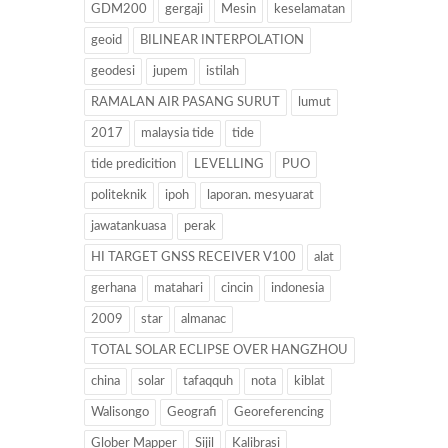
GDM200
gergaji
Mesin
keselamatan
geoid
BILINEAR INTERPOLATION
geodesi
jupem
istilah
RAMALAN AIR PASANG SURUT
lumut
2017
malaysia tide
tide
tide predicition
LEVELLING
PUO
politeknik
ipoh
laporan. mesyuarat
jawatankuasa
perak
HI TARGET GNSS RECEIVER V100
alat
gerhana
matahari
cincin
indonesia
2009
star
almanac
TOTAL SOLAR ECLIPSE OVER HANGZHOU
china
solar
tafaqquh
nota
kiblat
Walisongo
Geografi
Georeferencing
Glober Mapper
Sijil
Kalibrasi