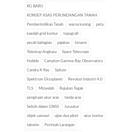
KG BARU
KONSEP ASAS PERUNDANGAN TANAH
Pemberimilikan Tanah
warna kuning
peta
kaedah grid kontur
topografi
pecah bahagian
pajakan
tenansi
Teleskop Angkasa
Space Telescope
Hubble
Campton Gamma-Ray Observatory
Candra X-Ray
Spitzer
Spektrum Eksoplanet
Revolusi Industri 4.0
TLS
Mizwalah
Rujukan Tegak
pengiraan ukur aras
tanda aras
Selisih dalam GNSS
Juruukur
objek samawi
ujian dua piket
ukur kontur
takwim
Perintah Larangan