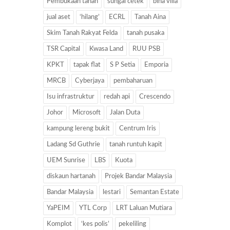
Pembukaan tanah
sungai cetek
bina villa
jual aset
‘hilang’
ECRL
Tanah Aina
Skim Tanah Rakyat Felda
tanah pusaka
TSR Capital
Kwasa Land
RUU PSB
KPKT
tapak flat
S P Setia
Emporia
MRCB
Cyberjaya
pembaharuan
Isu infrastruktur
redah api
Crescendo
Johor
Microsoft
Jalan Duta
kampung lereng bukit
Centrum Iris
Ladang Sd Guthrie
tanah runtuh kapit
UEM Sunrise
LBS
Kuota
diskaun hartanah
Projek Bandar Malaysia
Bandar Malaysia
lestari
Semantan Estate
YaPEIM
YTL Corp
LRT Laluan Mutiara
Komplot
‘kes polis’
pekeliling