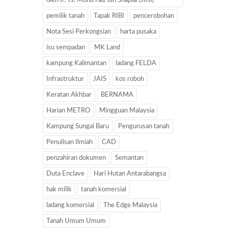
oleh Ir. Ts. Mohd Faiz bin Shapiai (JKR)
pemilik tanah
Tapak RIBI
pencerobohan
Nota Sesi Perkongsian
harta pusaka
isu sempadan
MK Land
kampung Kalimantan
ladang FELDA
Infrastruktur
JAIS
kos roboh
Keratan Akhbar
BERNAMA
Harian METRO
Mingguan Malaysia
Kampung Sungai Baru
Pengurusan tanah
Penulisan Ilmiah
CAD
penzahiran dokumen
Semantan
Duta Enclave
Hari Hutan Antarabangsa
hak milik
tanah komersial
ladang komersial
The Edge Malaysia
Tanah Umum Umum