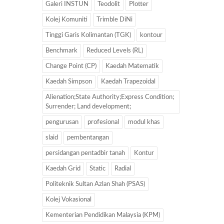
Galeri INSTUN
Teodolit
Plotter
Kolej Komuniti
Trimble DiNi
Tinggi Garis Kolimantan (TGK)
kontour
Benchmark
Reduced Levels (RL)
Change Point (CP)
Kaedah Matematik
Kaedah Simpson
Kaedah Trapezoidal
Alienation;State Authority;Express Condition;
Surrender; Land development;
pengurusan
profesional
modul khas
slaid
pembentangan
persidangan pentadbir tanah
Kontur
Kaedah Grid
Static
Radial
Politeknik Sultan Azlan Shah (PSAS)
Kolej Vokasional
Kementerian Pendidikan Malaysia (KPM)