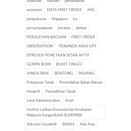
chainsaw
sekolah
pendedahan
astonomi
DATA FIRST ORDER
JMG
pengukuran
Singapura
isu
persempadanan
keratan
akhbar
PEROLEHAN BACAAN
FIRST ORDER
OBSERVATION’
PENANDA ARAS GPS
DPROJEK PEMETAAN SESAR AKTIF
GEMPA BUMI
BUKIT TINGGI
JANDA BAIK
BENTONG
PAHANG.
Pelupusan Tanah
Pemindahan Bahan Batuan
Integriti
Pentadbiran Tanah
Land Administration
Aceh
Institut Latihan Kementerian Kesihatan
Malaysia Sungai Buloh (ILKKMSB)
Seksyen Geodetik
BAKAS
Alat Aras