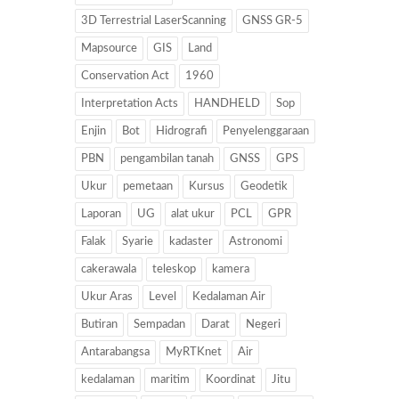
3D Terrestrial LaserScanning
GNSS GR-5
Mapsource
GIS
Land
Conservation Act
1960
Interpretation Acts
HANDHELD
Sop
Enjin
Bot
Hidrografi
Penyelenggaraan
PBN
pengambilan tanah
GNSS
GPS
Ukur
pemetaan
Kursus
Geodetik
Laporan
UG
alat ukur
PCL
GPR
Falak
Syarie
kadaster
Astronomi
cakerawala
teleskop
kamera
Ukur Aras
Level
Kedalaman Air
Butiran
Sempadan
Darat
Negeri
Antarabangsa
MyRTKnet
Air
kedalaman
maritim
Koordinat
Jitu