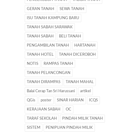
GERAN TANAH
SEWA TANAH
ISU TANAH KAMPUNG BARU
TANAH SABAH SARAWAK
TANAH SABAH
BELI TANAH
PENGAMBILAN TANAH
HARTANAH
TANAH HOTEL
TANAH DICEROBOH
NOTIS
RAMPAS TANAH
TANAH PELANCONGAN
TANAH DIRAMPAS
TANAH MAHAL
Balai Cerap Tan Sri Harussani
artikel
QGis
poster
SINAR HARIAN
ICQS
KERAJAAN SABAH
OC
TARAF SEKOLAH
PINDAH MILIK TANAH
SISTEM
PENIPUAN PINDAH MILIK