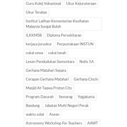
Guru Kolej Vokasional
Ukur Kejuruteraan
Ukur Terabas
Institut Latihan Kementerian Kesihatan
Malaysia Sungai Buloh
ILKKMSB
Diploma Persekitaran
kerjaya juruukur
Perpustakaan INSTUN
cukai sewa
cukai tanah
Lesen Pendudukan Sementara
Notis 5A
Gerhana Matahari Separa
Cerapan Gerhana Matahari
Gerhana Cincin
Masjid At-Taqwa Proton City
Program Darurah
Semarag
Yogjakarta
Bandung
Jabatan Mufti Negeri Perak
waktu solat
Asean
Astronomy Workshop For Teachers
AAWT