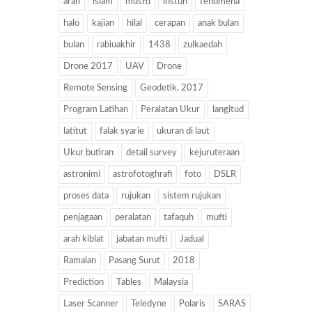
arah
islam
musfti
instun
fenomena
halo
kajian
hilal
cerapan
anak bulan
bulan
rabiuakhir
1438
zulkaedah
Drone 2017
UAV
Drone
Remote Sensing
Geodetik. 2017
Program Latihan
Peralatan Ukur
langitud
latitut
falak syarie
ukuran di laut
Ukur butiran
detail survey
kejuruteraan
astronimi
astrofotoghrafi
foto
DSLR
proses data
rujukan
sistem rujukan
penjagaan
peralatan
tafaquh
mufti
arah kiblat
jabatan mufti
Jadual
Ramalan
Pasang Surut
2018
Prediction
Tables
Malaysia
Laser Scanner
Teledyne
Polaris
SARAS