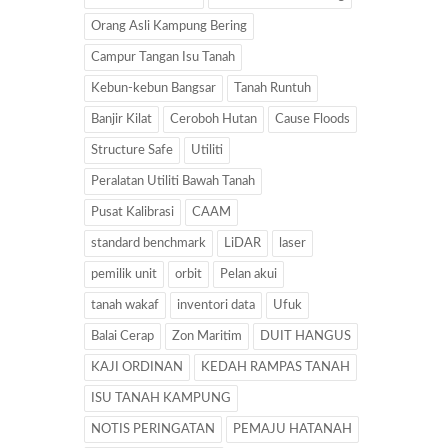
Orang Asli Kampung Bering
Campur Tangan Isu Tanah
Kebun-kebun Bangsar
Tanah Runtuh
Banjir Kilat
Ceroboh Hutan
Cause Floods
Structure Safe
Utiliti
Peralatan Utiliti Bawah Tanah
Pusat Kalibrasi
CAAM
standard benchmark
LiDAR
laser
pemilik unit
orbit
Pelan akui
tanah wakaf
inventori data
Ufuk
Balai Cerap
Zon Maritim
DUIT HANGUS
KAJI ORDINAN
KEDAH RAMPAS TANAH
ISU TANAH KAMPUNG
NOTIS PERINGATAN
PEMAJU HATANAH