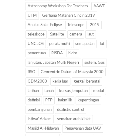
Astronomy Workshop For Teachers
AAWT
UTM
Gerhana Matahari Cincin 2019
Anulus Solar Eclipse
Telescope
2019
teleskope
Satellite
camera
laut
UNCLOS
perak. mufti
semapadan
lot
penentuan
RISDA
hidro
lanjutan. Jabatan Mufti Negeri
sistem. Gps
RSO
Geocentric Datum of Malaysia 2000
GDM2000
kerja luar
gergaji berantai
latihan
tanah
kursus jemputan
modul
definisi
PTP
hakmilik
kepentingan
pembangunan
dualistic control
Istiwa' Adzam
semakan arah kiblat
Masjid Al-Hidayah
Penawanan data UAV