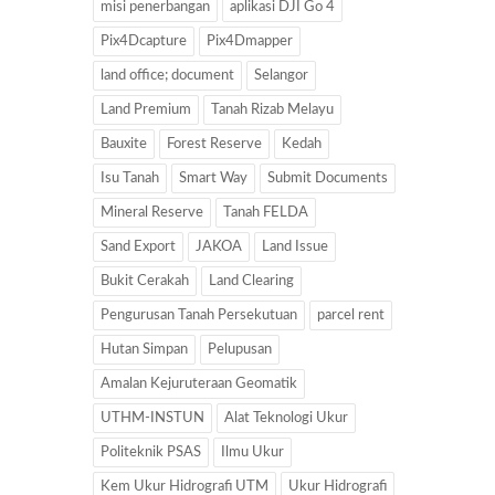
misi penerbangan
aplikasi DJI Go 4
Pix4Dcapture
Pix4Dmapper
land office; document
Selangor
Land Premium
Tanah Rizab Melayu
Bauxite
Forest Reserve
Kedah
Isu Tanah
Smart Way
Submit Documents
Mineral Reserve
Tanah FELDA
Sand Export
JAKOA
Land Issue
Bukit Cerakah
Land Clearing
Pengurusan Tanah Persekutuan
parcel rent
Hutan Simpan
Pelupusan
Amalan Kejuruteraan Geomatik
UTHM-INSTUN
Alat Teknologi Ukur
Politeknik PSAS
Ilmu Ukur
Kem Ukur Hidrografi UTM
Ukur Hidrografi