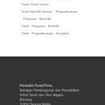
Tanah Umum Umum
Serah Hakmilik Semula
Penguatkuasaan
- Pelupusan - Berimilik
Tanah - Pelupusan - Berimilik
Tanah - Penguatkuasaan - Kesalahan
Pentadbir Portal Pintu,
Bahagian Pembangunan dan Penyelidikan
Istitut Tanah dan Ukur Negara
Behrang
35950 Tanjung Malim