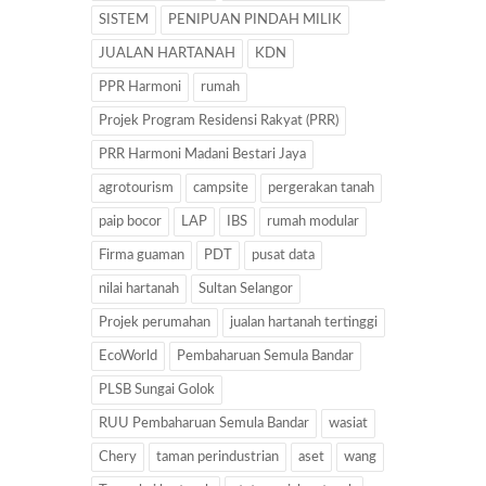
SISTEM
PENIPUAN PINDAH MILIK
JUALAN HARTANAH
KDN
PPR Harmoni
rumah
Projek Program Residensi Rakyat (PRR)
PRR Harmoni Madani Bestari Jaya
agrotourism
campsite
pergerakan tanah
paip bocor
LAP
IBS
rumah modular
Firma guaman
PDT
pusat data
nilai hartanah
Sultan Selangor
Projek perumahan
jualan hartanah tertinggi
EcoWorld
Pembaharuan Semula Bandar
PLSB Sungai Golok
RUU Pembaharuan Semula Bandar
wasiat
Chery
taman perindustrian
aset
wang