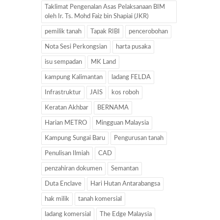
Taklimat Pengenalan Asas Pelaksanaan BIM
oleh Ir. Ts. Mohd Faiz bin Shapiai (JKR)
pemilik tanah
Tapak RIBI
pencerobohan
Nota Sesi Perkongsian
harta pusaka
isu sempadan
MK Land
kampung Kalimantan
ladang FELDA
Infrastruktur
JAIS
kos roboh
Keratan Akhbar
BERNAMA
Harian METRO
Mingguan Malaysia
Kampung Sungai Baru
Pengurusan tanah
Penulisan Ilmiah
CAD
penzahiran dokumen
Semantan
Duta Enclave
Hari Hutan Antarabangsa
hak milik
tanah komersial
ladang komersial
The Edge Malaysia