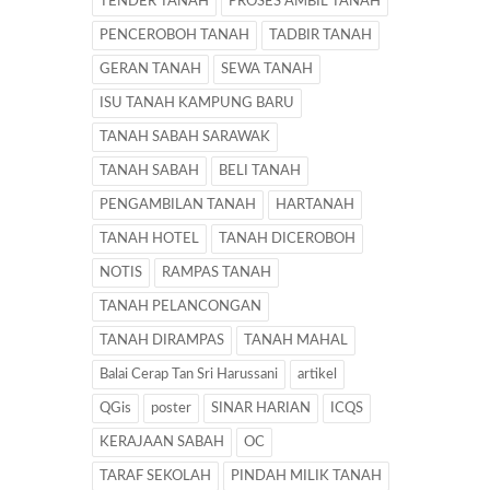
TENDER TANAH
PROSES AMBIL TANAH
PENCEROBOH TANAH
TADBIR TANAH
GERAN TANAH
SEWA TANAH
ISU TANAH KAMPUNG BARU
TANAH SABAH SARAWAK
TANAH SABAH
BELI TANAH
PENGAMBILAN TANAH
HARTANAH
TANAH HOTEL
TANAH DICEROBOH
NOTIS
RAMPAS TANAH
TANAH PELANCONGAN
TANAH DIRAMPAS
TANAH MAHAL
Balai Cerap Tan Sri Harussani
artikel
QGis
poster
SINAR HARIAN
ICQS
KERAJAAN SABAH
OC
TARAF SEKOLAH
PINDAH MILIK TANAH