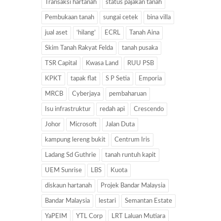
Transaksi hartanah
status pajakan tanah
Pembukaan tanah
sungai cetek
bina villa
jual aset
‘hilang’
ECRL
Tanah Aina
Skim Tanah Rakyat Felda
tanah pusaka
TSR Capital
Kwasa Land
RUU PSB
KPKT
tapak flat
S P Setia
Emporia
MRCB
Cyberjaya
pembaharuan
Isu infrastruktur
redah api
Crescendo
Johor
Microsoft
Jalan Duta
kampung lereng bukit
Centrum Iris
Ladang Sd Guthrie
tanah runtuh kapit
UEM Sunrise
LBS
Kuota
diskaun hartanah
Projek Bandar Malaysia
Bandar Malaysia
lestari
Semantan Estate
YaPEIM
YTL Corp
LRT Laluan Mutiara