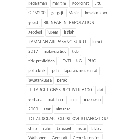
kedalaman
maritim
Koordinat
Jitu
GDM200
gergaji
Mesin
keselamatan
geoid
BILINEAR INTERPOLATION
geodesi
jupem
istilah
RAMALAN AIR PASANG SURUT
lumut
2017
malaysia tide
tide
tide predicition
LEVELLING
PUO
politeknik
ipoh
laporan. mesyuarat
jawatankuasa
perak
HI TARGET GNSS RECEIVER V100
alat
gerhana
matahari
cincin
indonesia
2009
star
almanac
TOTAL SOLAR ECLIPSE OVER HANGZHOU
china
solar
tafaqquh
nota
kiblat
Walisongo
Geografi
Georeferencing