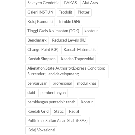
Seksyen Geodetik
BAKAS
Alat Aras
Galeri INSTUN
Teodolit
Plotter
Kolej Komuniti
Trimble DiNi
Tinggi Garis Kolimantan (TGK)
kontour
Benchmark
Reduced Levels (RL)
Change Point (CP)
Kaedah Matematik
Kaedah Simpson
Kaedah Trapezoidal
Alienation;State Authority;Express Condition;
Surrender; Land development;
pengurusan
profesional
modul khas
slaid
pembentangan
persidangan pentadbir tanah
Kontur
Kaedah Grid
Static
Radial
Politeknik Sultan Azlan Shah (PSAS)
Kolej Vokasional