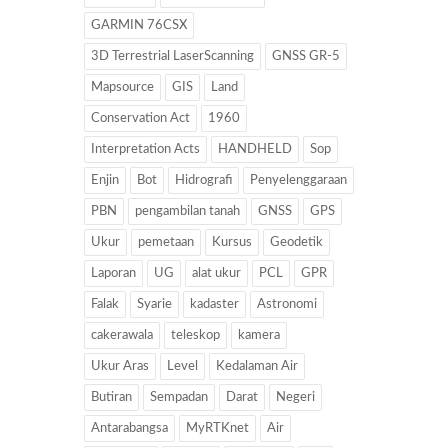
GARMIN 76CSX
3D Terrestrial LaserScanning
GNSS GR-5
Mapsource
GIS
Land
Conservation Act
1960
Interpretation Acts
HANDHELD
Sop
Enjin
Bot
Hidrografi
Penyelenggaraan
PBN
pengambilan tanah
GNSS
GPS
Ukur
pemetaan
Kursus
Geodetik
Laporan
UG
alat ukur
PCL
GPR
Falak
Syarie
kadaster
Astronomi
cakerawala
teleskop
kamera
Ukur Aras
Level
Kedalaman Air
Butiran
Sempadan
Darat
Negeri
Antarabangsa
MyRTKnet
Air