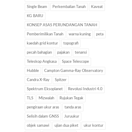
Single Beam
Perkembalian Tanah
Kaveat
KG BARU
KONSEP ASAS PERUNDANGAN TANAH
Pemberimilikan Tanah
warna kuning
peta
kaedah grid kontur
topografi
pecah bahagian
pajakan
tenansi
Teleskop Angkasa
Space Telescope
Hubble
Campton Gamma-Ray Observatory
Candra X-Ray
Spitzer
Spektrum Eksoplanet
Revolusi Industri 4.0
TLS
Mizwalah
Rujukan Tegak
pengiraan ukur aras
tanda aras
Selisih dalam GNSS
Juruukur
objek samawi
ujian dua piket
ukur kontur