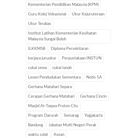
Kementerian Pendidikan Malaysia (KPM)
Guru Kolej Vokasional
Ukur Kejuruteraan
Ukur Terabas
Institut Latihan Kementerian Kesihatan
Malaysia Sungai Buloh
ILKKMSB
Diploma Persekitaran
kerjaya juruukur
Perpustakaan INSTUN
cukai sewa
cukai tanah
Lesen Pendudukan Sementara
Notis 5A
Gerhana Matahari Separa
Cerapan Gerhana Matahari
Gerhana Cincin
Masjid At-Taqwa Proton City
Program Darurah
Semarag
Yogjakarta
Bandung
Jabatan Mufti Negeri Perak
waktu solat
Asean