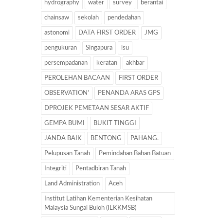
hydrography
water
survey
berantai
chainsaw
sekolah
pendedahan
astonomi
DATA FIRST ORDER
JMG
pengukuran
Singapura
isu
persempadanan
keratan
akhbar
PEROLEHAN BACAAN
FIRST ORDER
OBSERVATION’
PENANDA ARAS GPS
DPROJEK PEMETAAN SESAR AKTIF
GEMPA BUMI
BUKIT TINGGI
JANDA BAIK
BENTONG
PAHANG.
Pelupusan Tanah
Pemindahan Bahan Batuan
Integriti
Pentadbiran Tanah
Land Administration
Aceh
Institut Latihan Kementerian Kesihatan
Malaysia Sungai Buloh (ILKKMSB)