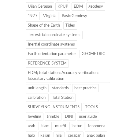
Ujian Cerapan
KPUP
EDM
geodesy
1977
Virginia
Basic Geodesy
Shape of the Earth
Tides
Terrestrial coordinate systems
Inertial coordinate systems
Earth orientation parameter
GEOMETRIC
REFERENCE SYSTEM
EDM; total station; Accuracy verification;
laboratory calibration
unit length
standards
best practice
calibration
Total Station
SURVEYING INSTRUMENTS
TOOLS
leveling
trimble
DINI
user guide
arah
islam
musfti
instun
fenomena
halo
kajian
hilal
cerapan
anak bulan