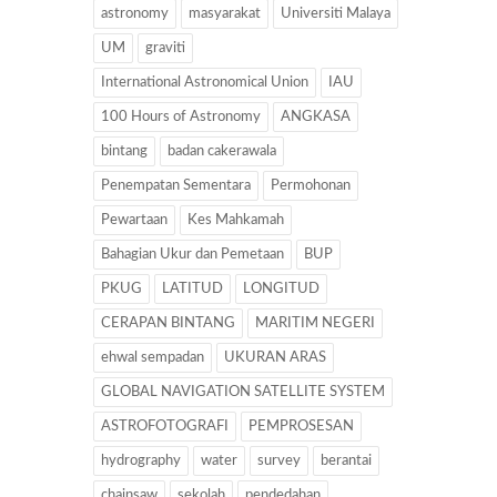
astronomy
masyarakat
Universiti Malaya
UM
graviti
International Astronomical Union
IAU
100 Hours of Astronomy
ANGKASA
bintang
badan cakerawala
Penempatan Sementara
Permohonan
Pewartaan
Kes Mahkamah
Bahagian Ukur dan Pemetaan
BUP
PKUG
LATITUD
LONGITUD
CERAPAN BINTANG
MARITIM NEGERI
ehwal sempadan
UKURAN ARAS
GLOBAL NAVIGATION SATELLITE SYSTEM
ASTROFOTOGRAFI
PEMPROSESAN
hydrography
water
survey
berantai
chainsaw
sekolah
pendedahan