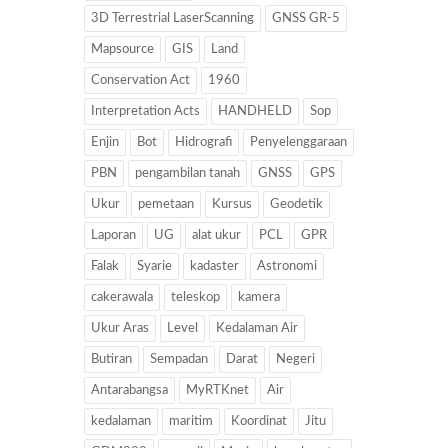
3D Terrestrial LaserScanning
GNSS GR-5
Mapsource
GIS
Land
Conservation Act
1960
Interpretation Acts
HANDHELD
Sop
Enjin
Bot
Hidrografi
Penyelenggaraan
PBN
pengambilan tanah
GNSS
GPS
Ukur
pemetaan
Kursus
Geodetik
Laporan
UG
alat ukur
PCL
GPR
Falak
Syarie
kadaster
Astronomi
cakerawala
teleskop
kamera
Ukur Aras
Level
Kedalaman Air
Butiran
Sempadan
Darat
Negeri
Antarabangsa
MyRTKnet
Air
kedalaman
maritim
Koordinat
Jitu