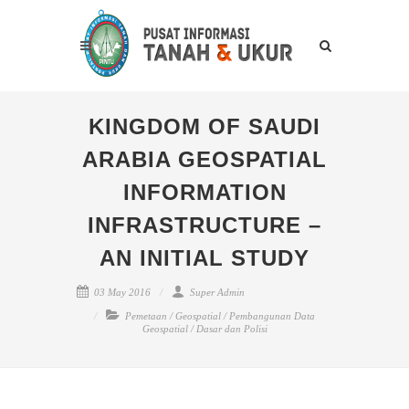
KINGDOM OF SAUDI
ARABIA GEOSPATIAL
INFORMATION
INFRASTRUCTURE –
AN INITIAL STUDY
03 May 2016
Super Admin
Pemetaan
/
Geospatial
/
Pembangunan Data
Geospatial
/
Dasar dan Polisi