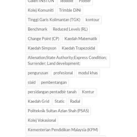
Galeri INSTUN
Teodolit
Plotter
Kolej Komuniti
Trimble DiNi
Tinggi Garis Kolimantan (TGK)
kontour
Benchmark
Reduced Levels (RL)
Change Point (CP)
Kaedah Matematik
Kaedah Simpson
Kaedah Trapezoidal
Alienation;State Authority;Express Condition;
Surrender; Land development;
pengurusan
profesional
modul khas
slaid
pembentangan
persidangan pentadbir tanah
Kontur
Kaedah Grid
Static
Radial
Politeknik Sultan Azlan Shah (PSAS)
Kolej Vokasional
Kementerian Pendidikan Malaysia (KPM)