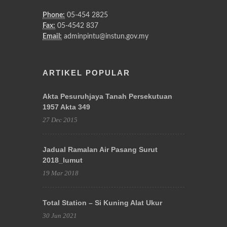
Phone:
05-454 2825
Fax:
05-4542 837
Email:
adminpintu@instun.gov.my
ARTIKEL POPULAR
Akta Pesuruhjaya Tanah Persekutuan
1957 Akta 349
27 Dec 2015
Jadual Ramalan Air Pasang Surut
2018_lumut
19 Mar 2018
Total Station – Si Kuning Alat Ukur
30 Jun 2021