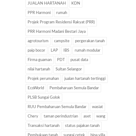
JUALAN HARTANAH
KDN
PPR Harmoni
rumah
Projek Program Residensi Rakyat (PRR)
PRR Harmoni Madani Bestari Jaya
agrotourism
campsite
pergerakan tanah
paip bocor
LAP
IBS
rumah modular
Firma guaman
PDT
pusat data
nilai hartanah
Sultan Selangor
Projek perumahan
jualan hartanah tertinggi
EcoWorld
Pembaharuan Semula Bandar
PLSB Sungai Golok
RUU Pembaharuan Semula Bandar
wasiat
Chery
taman perindustrian
aset
wang
Transaksi hartanah
status pajakan tanah
Pembukaan tanah
sungai cetek
bina villa