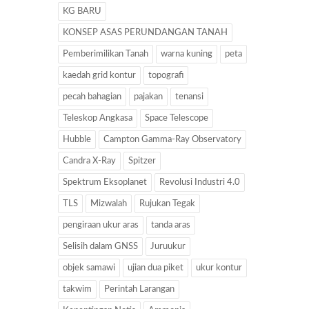
KG BARU
KONSEP ASAS PERUNDANGAN TANAH
Pemberimilikan Tanah
warna kuning
peta
kaedah grid kontur
topografi
pecah bahagian
pajakan
tenansi
Teleskop Angkasa
Space Telescope
Hubble
Campton Gamma-Ray Observatory
Candra X-Ray
Spitzer
Spektrum Eksoplanet
Revolusi Industri 4.0
TLS
Mizwalah
Rujukan Tegak
pengiraan ukur aras
tanda aras
Selisih dalam GNSS
Juruukur
objek samawi
ujian dua piket
ukur kontur
takwim
Perintah Larangan