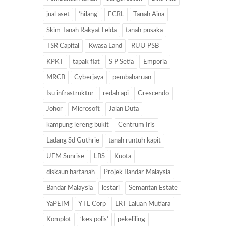
jual aset
‘hilang’
ECRL
Tanah Aina
Skim Tanah Rakyat Felda
tanah pusaka
TSR Capital
Kwasa Land
RUU PSB
KPKT
tapak flat
S P Setia
Emporia
MRCB
Cyberjaya
pembaharuan
Isu infrastruktur
redah api
Crescendo
Johor
Microsoft
Jalan Duta
kampung lereng bukit
Centrum Iris
Ladang Sd Guthrie
tanah runtuh kapit
UEM Sunrise
LBS
Kuota
diskaun hartanah
Projek Bandar Malaysia
Bandar Malaysia
lestari
Semantan Estate
YaPEIM
YTL Corp
LRT Laluan Mutiara
Komplot
‘kes polis’
pekeliling