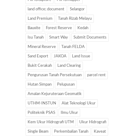
land office; document
Selangor
Land Premium
Tanah Rizab Melayu
Bauxite
Forest Reserve
Kedah
Isu Tanah
Smart Way
Submit Documents
Mineral Reserve
Tanah FELDA
Sand Export
JAKOA
Land Issue
Bukit Cerakah
Land Clearing
Pengurusan Tanah Persekutuan
parcel rent
Hutan Simpan
Pelupusan
Amalan Kejuruteraan Geomatik
UTHM-INSTUN
Alat Teknologi Ukur
Politeknik PSAS
Ilmu Ukur
Kem Ukur Hidrografi UTM
Ukur Hidrografi
Single Beam
Perkembalian Tanah
Kaveat