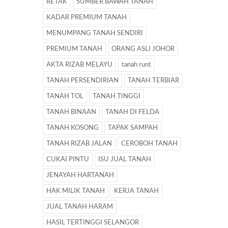
RETAK
SUMBER BAWAH TANAH
KADAR PREMIUM TANAH
MENUMPANG TANAH SENDIRI
PREMIUM TANAH
ORANG ASLI JOHOR
AKTA RIZAB MELAYU
tanah runt
TANAH PERSENDIRIAN
TANAH TERBIAR
TANAH TOL
TANAH TINGGI
TANAH BINAAN
TANAH DI FELDA
TANAH KOSONG
TAPAK SAMPAH
TANAH RIZAB JALAN
CEROBOH TANAH
CUKAI PINTU
ISU JUAL TANAH
JENAYAH HARTANAH
HAK MILIK TANAH
KERJA TANAH
JUAL TANAH HARAM
HASIL TERTINGGI SELANGOR