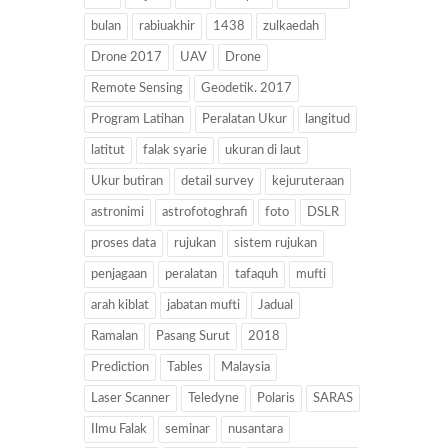
bulan
rabiuakhir
1438
zulkaedah
Drone 2017
UAV
Drone
Remote Sensing
Geodetik. 2017
Program Latihan
Peralatan Ukur
langitud
latitut
falak syarie
ukuran di laut
Ukur butiran
detail survey
kejuruteraan
astronimi
astrofotoghrafi
foto
DSLR
proses data
rujukan
sistem rujukan
penjagaan
peralatan
tafaquh
mufti
arah kiblat
jabatan mufti
Jadual
Ramalan
Pasang Surut
2018
Prediction
Tables
Malaysia
Laser Scanner
Teledyne
Polaris
SARAS
Ilmu Falak
seminar
nusantara