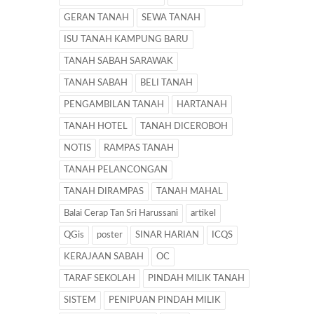
GERAN TANAH
SEWA TANAH
ISU TANAH KAMPUNG BARU
TANAH SABAH SARAWAK
TANAH SABAH
BELI TANAH
PENGAMBILAN TANAH
HARTANAH
TANAH HOTEL
TANAH DICEROBOH
NOTIS
RAMPAS TANAH
TANAH PELANCONGAN
TANAH DIRAMPAS
TANAH MAHAL
Balai Cerap Tan Sri Harussani
artikel
QGis
poster
SINAR HARIAN
ICQS
KERAJAAN SABAH
OC
TARAF SEKOLAH
PINDAH MILIK TANAH
SISTEM
PENIPUAN PINDAH MILIK