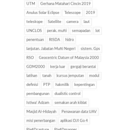
UTM
Gerhana Matahari Cincin 2019
Anulus Solar Eclipse
Telescope
2019
teleskope
Satellite
camera
laut
UNCLOS
perak. mufti
semapadan
lot
penentuan
RISDA
hidro
lanjutan. Jabatan Mufti Negeri
sistem. Gps
RSO
Geocentric Datum of Malaysia 2000
GDM2000
kerja luar
gergaji berantai
latihan
tanah
kursus jemputan
modul
definisi
PTP
hakmilik
kepentingan
pembangunan
dualistic control
Istiwa' Adzam
semakan arah kiblat
Masjid Al-Hidayah
Penawanan data UAV
misi penerbangan
aplikasi DJI Go 4
Pix4Dcapture
Pix4Dmapper