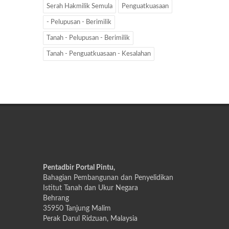
Serah Hakmilik Semula
Penguatkuasaan
- Pelupusan - Berimilik
Tanah - Pelupusan - Berimilik
Tanah - Penguatkuasaan - Kesalahan
Pentadbir Portal Pintu,
Bahagian Pembangunan dan Penyelidikan
Istitut Tanah dan Ukur Negara
Behrang
35950 Tanjung Malim
Perak Darul Ridzuan, Malaysia