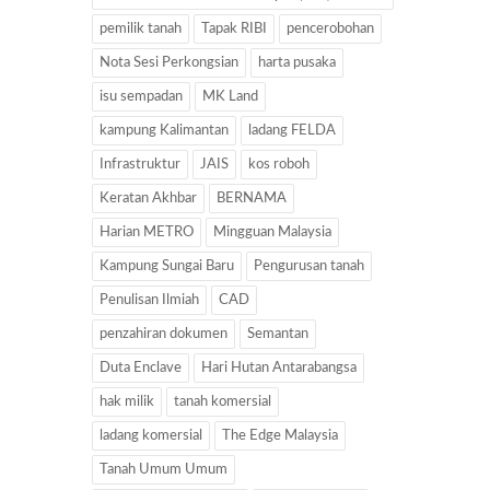
pemilik tanah
Tapak RIBI
pencerobohan
Nota Sesi Perkongsian
harta pusaka
isu sempadan
MK Land
kampung Kalimantan
ladang FELDA
Infrastruktur
JAIS
kos roboh
Keratan Akhbar
BERNAMA
Harian METRO
Mingguan Malaysia
Kampung Sungai Baru
Pengurusan tanah
Penulisan Ilmiah
CAD
penzahiran dokumen
Semantan
Duta Enclave
Hari Hutan Antarabangsa
hak milik
tanah komersial
ladang komersial
The Edge Malaysia
Tanah Umum Umum