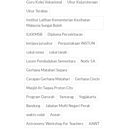
Guru Kolej Vokasional
Ukur Kejuruteraan
Ukur Terabas
Institut Latihan Kementerian Kesihatan
Malaysia Sungai Buloh
ILKKMSB
Diploma Persekitaran
kerjaya juruukur
Perpustakaan INSTUN
cukai sewa
cukai tanah
Lesen Pendudukan Sementara
Notis 5A
Gerhana Matahari Separa
Cerapan Gerhana Matahari
Gerhana Cincin
Masjid At-Taqwa Proton City
Program Darurah
Semarag
Yogjakarta
Bandung
Jabatan Mufti Negeri Perak
waktu solat
Asean
Astronomy Workshop For Teachers
AAWT