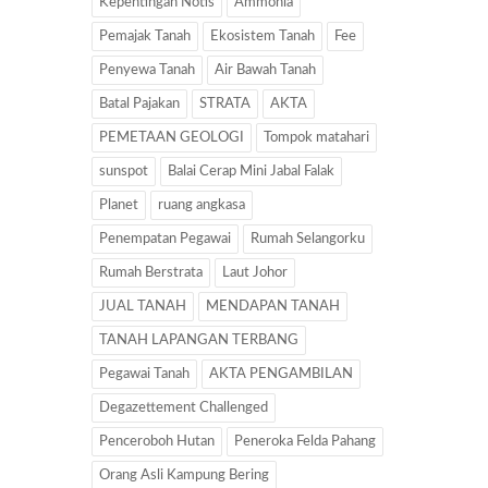
Kepentingan Notis
Ammonia
Pemajak Tanah
Ekosistem Tanah
Fee
Penyewa Tanah
Air Bawah Tanah
Batal Pajakan
STRATA
AKTA
PEMETAAN GEOLOGI
Tompok matahari
sunspot
Balai Cerap Mini Jabal Falak
Planet
ruang angkasa
Penempatan Pegawai
Rumah Selangorku
Rumah Berstrata
Laut Johor
JUAL TANAH
MENDAPAN TANAH
TANAH LAPANGAN TERBANG
Pegawai Tanah
AKTA PENGAMBILAN
Degazettement Challenged
Penceroboh Hutan
Peneroka Felda Pahang
Orang Asli Kampung Bering