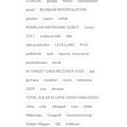
GDM200
gergaji
Mesin
keselamatan
geoid
BILINEAR INTERPOLATION
geodesi
jupem
istilah
RAMALAN AIR PASANG SURUT
lumut
2017
malaysia tide
tide
tide predicition
LEVELLING
PUO
politeknik
ipoh
laporan. mesyuarat
jawatankuasa
perak
HI TARGET GNSS RECEIVER V100
alat
gerhana
matahari
cincin
indonesia
2009
star
almanac
TOTAL SOLAR ECLIPSE OVER HANGZHOU
china
solar
tafaqquh
nota
kiblat
Walisongo
Geografi
Georeferencing
Glober Mapper
Sijil
Kalibrasi