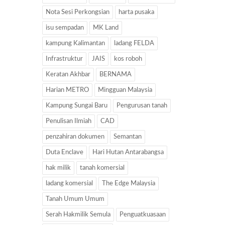
Nota Sesi Perkongsian
harta pusaka
isu sempadan
MK Land
kampung Kalimantan
ladang FELDA
Infrastruktur
JAIS
kos roboh
Keratan Akhbar
BERNAMA
Harian METRO
Mingguan Malaysia
Kampung Sungai Baru
Pengurusan tanah
Penulisan Ilmiah
CAD
penzahiran dokumen
Semantan
Duta Enclave
Hari Hutan Antarabangsa
hak milik
tanah komersial
ladang komersial
The Edge Malaysia
Tanah Umum Umum
Serah Hakmilik Semula
Penguatkuasaan