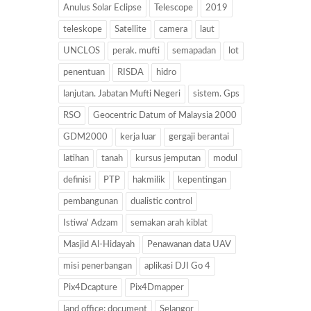
Anulus Solar Eclipse
Telescope
2019
teleskope
Satellite
camera
laut
UNCLOS
perak. mufti
semapadan
lot
penentuan
RISDA
hidro
lanjutan. Jabatan Mufti Negeri
sistem. Gps
RSO
Geocentric Datum of Malaysia 2000
GDM2000
kerja luar
gergaji berantai
latihan
tanah
kursus jemputan
modul
definisi
PTP
hakmilik
kepentingan
pembangunan
dualistic control
Istiwa' Adzam
semakan arah kiblat
Masjid Al-Hidayah
Penawanan data UAV
misi penerbangan
aplikasi DJI Go 4
Pix4Dcapture
Pix4Dmapper
land office; document
Selangor