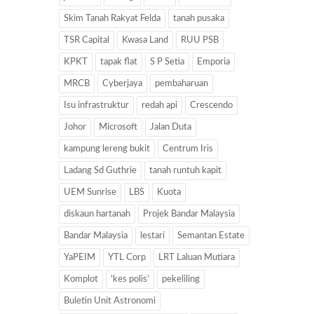
Skim Tanah Rakyat Felda
tanah pusaka
TSR Capital
Kwasa Land
RUU PSB
KPKT
tapak flat
S P Setia
Emporia
MRCB
Cyberjaya
pembaharuan
Isu infrastruktur
redah api
Crescendo
Johor
Microsoft
Jalan Duta
kampung lereng bukit
Centrum Iris
Ladang Sd Guthrie
tanah runtuh kapit
UEM Sunrise
LBS
Kuota
diskaun hartanah
Projek Bandar Malaysia
Bandar Malaysia
lestari
Semantan Estate
YaPEIM
YTL Corp
LRT Laluan Mutiara
Komplot
‘kes polis’
pekeliling
Buletin Unit Astronomi