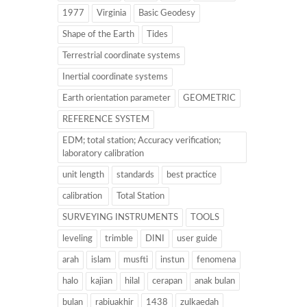
1977
Virginia
Basic Geodesy
Shape of the Earth
Tides
Terrestrial coordinate systems
Inertial coordinate systems
Earth orientation parameter
GEOMETRIC
REFERENCE SYSTEM
EDM; total station; Accuracy verification;
laboratory calibration
unit length
standards
best practice
calibration
Total Station
SURVEYING INSTRUMENTS
TOOLS
leveling
trimble
DINI
user guide
arah
islam
musfti
instun
fenomena
halo
kajian
hilal
cerapan
anak bulan
bulan
rabiuakhir
1438
zulkaedah