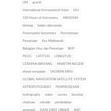
UM
graviti
International Astronomical Union
IAU
100 Hours of Astronomy
ANGKASA
bintang
badan cakerawala
Penempatan Sementara
Permohonan
Pewartaan
Kes Mahkamah
Bahagian Ukur dan Pemetaan
BUP
PKUG
LATITUD
LONGITUD
CERAPAN BINTANG
MARITIM NEGERI
ehwal sempadan
UKURAN ARAS
GLOBAL NAVIGATION SATELLITE SYSTEM
ASTROFOTOGRAFI
PEMPROSESAN
hydrography
water
survey
berantai
chainsaw
sekolah
pendedahan
astonomi
DATA FIRST ORDER
JMG