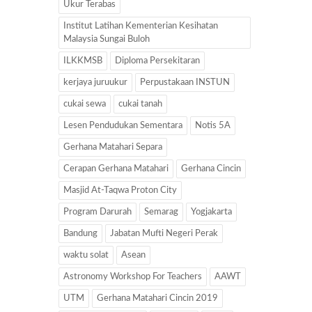
Ukur Terabas
Institut Latihan Kementerian Kesihatan
Malaysia Sungai Buloh
ILKKMSB
Diploma Persekitaran
kerjaya juruukur
Perpustakaan INSTUN
cukai sewa
cukai tanah
Lesen Pendudukan Sementara
Notis 5A
Gerhana Matahari Separa
Cerapan Gerhana Matahari
Gerhana Cincin
Masjid At-Taqwa Proton City
Program Darurah
Semarag
Yogjakarta
Bandung
Jabatan Mufti Negeri Perak
waktu solat
Asean
Astronomy Workshop For Teachers
AAWT
UTM
Gerhana Matahari Cincin 2019