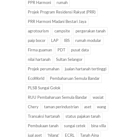
PPR Harmoni
rumah
Projek Program Residensi Rakyat (PRR)
PRR Harmoni Madani Bestari Jaya
agrotourism
campsite
pergerakan tanah
paip bocor
LAP
IBS
rumah modular
Firma guaman
PDT
pusat data
nilai hartanah
Sultan Selangor
Projek perumahan
jualan hartanah tertinggi
EcoWorld
Pembaharuan Semula Bandar
PLSB Sungai Golok
RUU Pembaharuan Semula Bandar
wasiat
Chery
taman perindustrian
aset
wang
Transaksi hartanah
status pajakan tanah
Pembukaan tanah
sungai cetek
bina villa
jual aset
‘hilang’
ECRL
Tanah Aina