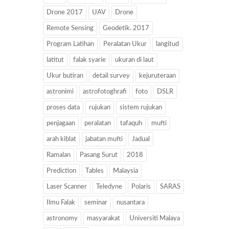
Drone 2017
UAV
Drone
Remote Sensing
Geodetik. 2017
Program Latihan
Peralatan Ukur
langitud
latitut
falak syarie
ukuran di laut
Ukur butiran
detail survey
kejuruteraan
astronimi
astrofotoghrafi
foto
DSLR
proses data
rujukan
sistem rujukan
penjagaan
peralatan
tafaquh
mufti
arah kiblat
jabatan mufti
Jadual
Ramalan
Pasang Surut
2018
Prediction
Tables
Malaysia
Laser Scanner
Teledyne
Polaris
SARAS
Ilmu Falak
seminar
nusantara
astronomy
masyarakat
Universiti Malaya