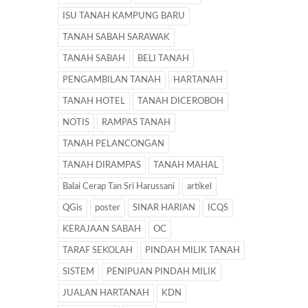
ISU TANAH KAMPUNG BARU
TANAH SABAH SARAWAK
TANAH SABAH
BELI TANAH
PENGAMBILAN TANAH
HARTANAH
TANAH HOTEL
TANAH DICEROBOH
NOTIS
RAMPAS TANAH
TANAH PELANCONGAN
TANAH DIRAMPAS
TANAH MAHAL
Balai Cerap Tan Sri Harussani
artikel
QGis
poster
SINAR HARIAN
ICQS
KERAJAAN SABAH
OC
TARAF SEKOLAH
PINDAH MILIK TANAH
SISTEM
PENIPUAN PINDAH MILIK
JUALAN HARTANAH
KDN