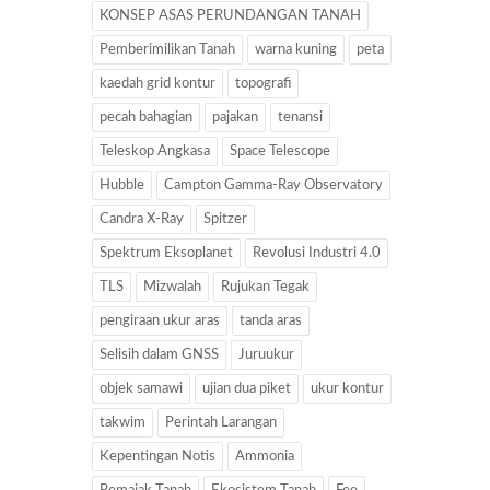
KONSEP ASAS PERUNDANGAN TANAH
Pemberimilikan Tanah
warna kuning
peta
kaedah grid kontur
topografi
pecah bahagian
pajakan
tenansi
Teleskop Angkasa
Space Telescope
Hubble
Campton Gamma-Ray Observatory
Candra X-Ray
Spitzer
Spektrum Eksoplanet
Revolusi Industri 4.0
TLS
Mizwalah
Rujukan Tegak
pengiraan ukur aras
tanda aras
Selisih dalam GNSS
Juruukur
objek samawi
ujian dua piket
ukur kontur
takwim
Perintah Larangan
Kepentingan Notis
Ammonia