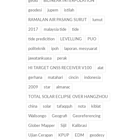
geoid
BILINEAR INTERPOLATION
geodesi
jupem
istilah
RAMALAN AIR PASANG SURUT
lumut
2017
malaysia tide
tide
tide predicition
LEVELLING
PUO
politeknik
ipoh
laporan. mesyuarat
jawatankuasa
perak
HI TARGET GNSS RECEIVER V100
alat
gerhana
matahari
cincin
indonesia
2009
star
almanac
TOTAL SOLAR ECLIPSE OVER HANGZHOU
china
solar
tafaqquh
nota
kiblat
Walisongo
Geografi
Georeferencing
Glober Mapper
Sijil
Kalibrasi
Ujian Cerapan
KPUP
EDM
geodesy