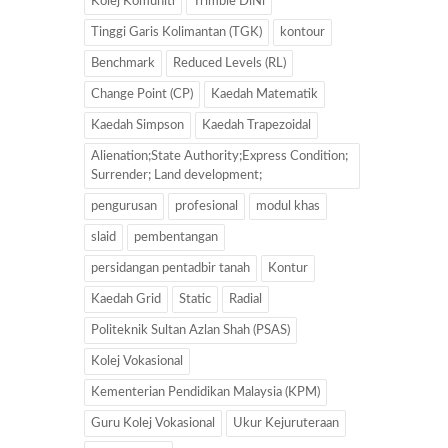
Kolej Komuniti
Trimble DiNi
Tinggi Garis Kolimantan (TGK)
kontour
Benchmark
Reduced Levels (RL)
Change Point (CP)
Kaedah Matematik
Kaedah Simpson
Kaedah Trapezoidal
Alienation;State Authority;Express Condition;
Surrender; Land development;
pengurusan
profesional
modul khas
slaid
pembentangan
persidangan pentadbir tanah
Kontur
Kaedah Grid
Static
Radial
Politeknik Sultan Azlan Shah (PSAS)
Kolej Vokasional
Kementerian Pendidikan Malaysia (KPM)
Guru Kolej Vokasional
Ukur Kejuruteraan