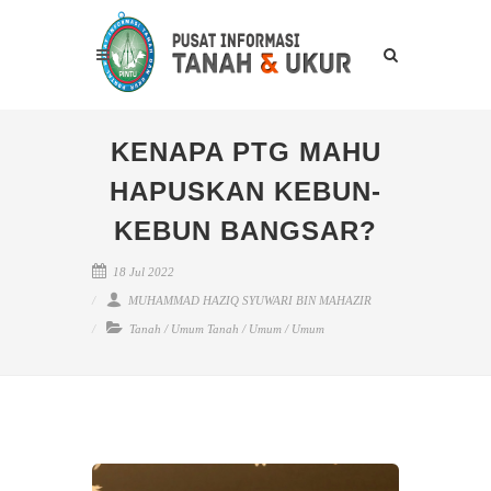
KENAPA PTG MAHU
HAPUSKAN KEBUN-
KEBUN BANGSAR?
18 Jul 2022
MUHAMMAD HAZIQ SYUWARI BIN MAHAZIR
Tanah
/
Umum Tanah
/
Umum
/
Umum