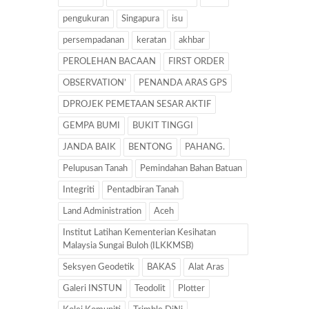
pengukuran
Singapura
isu
persempadanan
keratan
akhbar
PEROLEHAN BACAAN
FIRST ORDER
OBSERVATION’
PENANDA ARAS GPS
DPROJEK PEMETAAN SESAR AKTIF
GEMPA BUMI
BUKIT TINGGI
JANDA BAIK
BENTONG
PAHANG.
Pelupusan Tanah
Pemindahan Bahan Batuan
Integriti
Pentadbiran Tanah
Land Administration
Aceh
Institut Latihan Kementerian Kesihatan
Malaysia Sungai Buloh (ILKKMSB)
Seksyen Geodetik
BAKAS
Alat Aras
Galeri INSTUN
Teodolit
Plotter