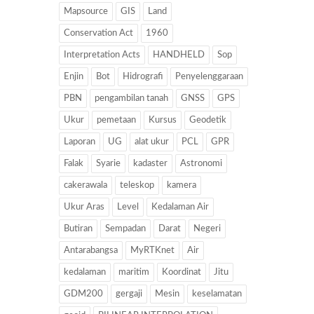
Mapsource
GIS
Land
Conservation Act
1960
Interpretation Acts
HANDHELD
Sop
Enjin
Bot
Hidrografi
Penyelenggaraan
PBN
pengambilan tanah
GNSS
GPS
Ukur
pemetaan
Kursus
Geodetik
Laporan
UG
alat ukur
PCL
GPR
Falak
Syarie
kadaster
Astronomi
cakerawala
teleskop
kamera
Ukur Aras
Level
Kedalaman Air
Butiran
Sempadan
Darat
Negeri
Antarabangsa
MyRTKnet
Air
kedalaman
maritim
Koordinat
Jitu
GDM200
gergaji
Mesin
keselamatan