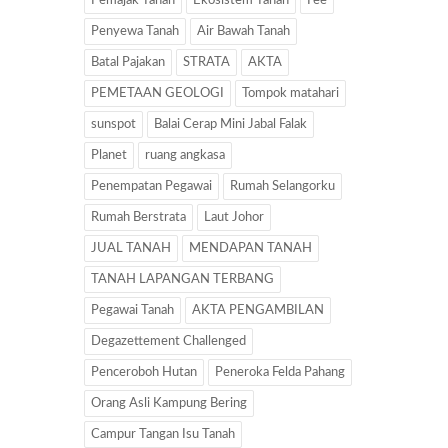
Pemajak Tanah
Ekosistem Tanah
Fee
Penyewa Tanah
Air Bawah Tanah
Batal Pajakan
STRATA
AKTA
PEMETAAN GEOLOGI
Tompok matahari
sunspot
Balai Cerap Mini Jabal Falak
Planet
ruang angkasa
Penempatan Pegawai
Rumah Selangorku
Rumah Berstrata
Laut Johor
JUAL TANAH
MENDAPAN TANAH
TANAH LAPANGAN TERBANG
Pegawai Tanah
AKTA PENGAMBILAN
Degazettement Challenged
Penceroboh Hutan
Peneroka Felda Pahang
Orang Asli Kampung Bering
Campur Tangan Isu Tanah