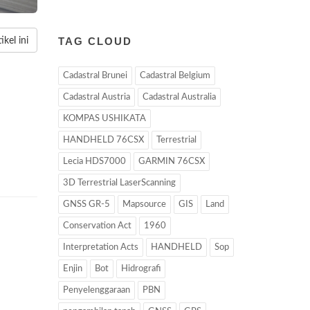
TAG CLOUD
kel ini
Cadastral Brunei
Cadastral Belgium
Cadastral Austria
Cadastral Australia
KOMPAS USHIKATA
HANDHELD 76CSX
Terrestrial
Lecia HDS7000
GARMIN 76CSX
3D Terrestrial LaserScanning
GNSS GR-5
Mapsource
GIS
Land
Conservation Act
1960
Interpretation Acts
HANDHELD
Sop
Enjin
Bot
Hidrografi
Penyelenggaraan
PBN