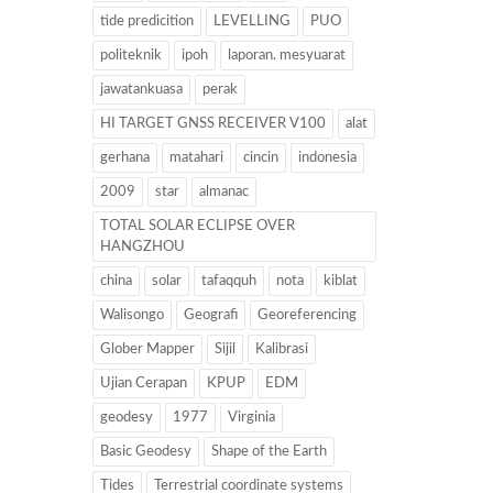
tide predicition
LEVELLING
PUO
politeknik
ipoh
laporan. mesyuarat
jawatankuasa
perak
HI TARGET GNSS RECEIVER V100
alat
gerhana
matahari
cincin
indonesia
2009
star
almanac
TOTAL SOLAR ECLIPSE OVER
HANGZHOU
china
solar
tafaqquh
nota
kiblat
Walisongo
Geografi
Georeferencing
Glober Mapper
Sijil
Kalibrasi
Ujian Cerapan
KPUP
EDM
geodesy
1977
Virginia
Basic Geodesy
Shape of the Earth
Tides
Terrestrial coordinate systems