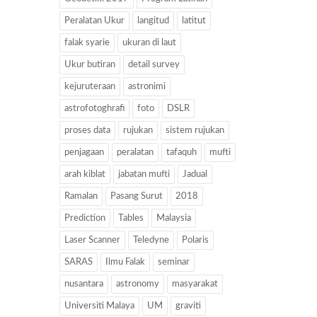
Peralatan Ukur
langitud
latitut
falak syarie
ukuran di laut
Ukur butiran
detail survey
kejuruteraan
astronimi
astrofotoghrafi
foto
DSLR
proses data
rujukan
sistem rujukan
penjagaan
peralatan
tafaquh
mufti
arah kiblat
jabatan mufti
Jadual
Ramalan
Pasang Surut
2018
Prediction
Tables
Malaysia
Laser Scanner
Teledyne
Polaris
SARAS
Ilmu Falak
seminar
nusantara
astronomy
masyarakat
Universiti Malaya
UM
graviti