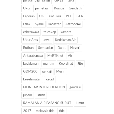
pengambilan tanah
GNSS
GPS
Ukur
pemetaan
Kursus
Geodetik
Laporan
UG
alat ukur
PCL
GPR
Falak
Syarie
kadaster
Astronomi
cakerawala
teleskop
kamera
Ukur Aras
Level
Kedalaman Air
Butiran
Sempadan
Darat
Negeri
Antarabangsa
MyRTKnet
Air
kedalaman
maritim
Koordinat
Jitu
GDM200
gergaji
Mesin
keselamatan
geoid
BILINEAR INTERPOLATION
geodesi
jupem
istilah
RAMALAN AIR PASANG SURUT
lumut
2017
malaysia tide
tide