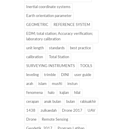
Inertial coordinate systems
Earth orientation parameter
GEOMETRIC
REFERENCE SYSTEM
EDM; total station; Accuracy verification;
laboratory calibration
unit length
standards
best practice
calibration
Total Station
SURVEYING INSTRUMENTS
TOOLS
leveling
trimble
DINI
user guide
arah
islam
musfti
instun
fenomena
halo
kajian
hilal
cerapan
anak bulan
bulan
rabiuakhir
1438
zulkaedah
Drone 2017
UAV
Drone
Remote Sensing
Geodetik. 2017
Program Latihan