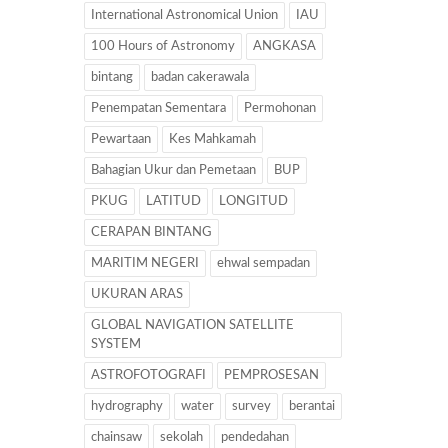
International Astronomical Union
IAU
100 Hours of Astronomy
ANGKASA
bintang
badan cakerawala
Penempatan Sementara
Permohonan
Pewartaan
Kes Mahkamah
Bahagian Ukur dan Pemetaan
BUP
PKUG
LATITUD
LONGITUD
CERAPAN BINTANG
MARITIM NEGERI
ehwal sempadan
UKURAN ARAS
GLOBAL NAVIGATION SATELLITE
SYSTEM
ASTROFOTOGRAFI
PEMPROSESAN
hydrography
water
survey
berantai
chainsaw
sekolah
pendedahan